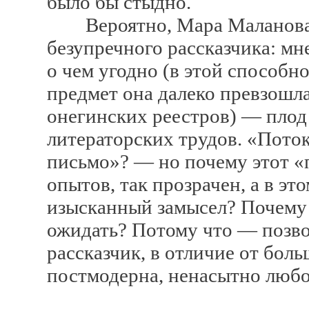
было бы стыдно.
Вероятно, Мара Маланова р
безупречного рассказчика: мне
о чем угодно (в этой способн
предмет она далеко превзошл
онегинских реестров) — плод
литераторских трудов. «Поток
письмо»? — но почему этот «п
опытов, так прозрачен, а в э
изысканный замысел? Почему 
ожидать? Потому что — позв
рассказчик, в отличие от бол
постмодерна, ненасытно любо