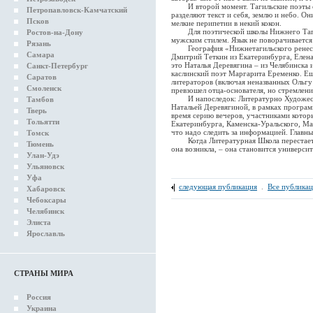
И второй момент. Тагильские поэты су
Петропавловск-Камчатский
разделяют текст и себя, землю и небо. О
Псков
мелкие перипетии в некий кокон.
Для поэтической школы Нижнего Тагил
Ростов-на-Дону
мужским стилем. Язык не поворачивается
Рязань
География «Нижнетагильского ренессан
Самара
Дмитрий Теткин из Екатеринбурга, Елена 
это Наталья Деревягина – из Челябинска 
Санкт-Петербург
каслинский поэт Маргарита Еременко. Ещ
Саратов
литераторов (включая неназванных Ольг
Смоленск
превзошел отца-основателя, но стремлени
И напоследок: Литературно Художеств
Тамбов
Натальей Деревягиной, в рамках програ
Тверь
время серию вечеров, участниками котор
Тольятти
Екатеринбурга, Каменска-Уральского, Ма
что надо следить за информацией. Главны
Томск
Когда Литературная Школа перестает б
Тюмень
она возникла, – она становится университ
Улан-Удэ
Ульяновск
Уфа
следующая публикация
.
Все публика
Хабаровск
Чебоксары
Челябинск
Элиста
Ярославль
СТРАНЫ МИРА
Россия
Украина