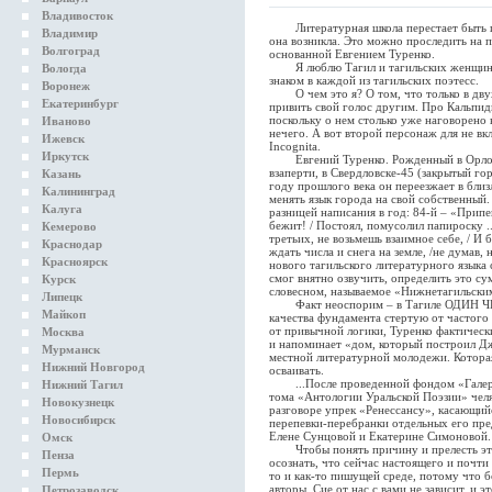
Владивосток
Литературная школа перестает быть шко
Владимир
она возникла. Это можно проследить на 
Волгоград
основанной Евгением Туренко.
Я люблю Тагил и тагильских женщин – 
Вологда
знаком в каждой из тагильских поэтесс.
Воронеж
О чем это я? О том, что только в двух
Екатеринбург
привить свой голос другим. Про Кальпид
поскольку о нем столько уже наговорено 
Иваново
нечего. А вот второй персонаж для не вк
Ижевск
Incognita.
Иркутск
Евгений Туренко. Рожденный в Орловс
взаперти, в Свердловске-45 (закрытый го
Казань
году прошлого века он переезжает в бли
Калининград
менять язык города на свой собственный
Калуга
разницей написания в год: 84-й – «Припе
бежит! / Постоял, помусолил папироску ...
Кемерово
третьих, не возьмешь взаимное себе, / И 
Краснодар
ждать числа и снега на земле, /не думав, 
Красноярск
нового тагильского литературного языка 
смог внятно озвучить, определить это су
Курск
словесном, называемое «Нижнетагильски
Липецк
Факт неоспорим – в Тагиле ОДИН ЧЕЛ
Майкоп
качества фундамента стертую от частого
от привычной логики, Туренко фактически
Москва
и напоминает «дом, который построил Дже
Мурманск
местной литературной молодежи. Которая
Нижний Новгород
осваивать.
...После проведенной фондом «Галерея
Нижний Тагил
тома «Антологии Уральской Поэзии» чел
Новокузнецк
разговоре упрек «Ренессансу», касающий
Новосибирск
перепевки-перебранки отдельных его пре
Елене Сунцовой и Екатерине Симоновой.
Омск
Чтобы понять причину и прелесть это
Пенза
осознать, что сейчас настоящего и почти 
Пермь
то и как-то пишущей среде, потому что 
авторы. Сие от нас с вами не зависит, и э
Петрозаводск