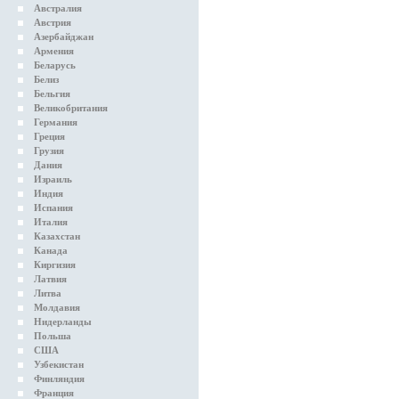
Австралия
Австрия
Азербайджан
Армения
Беларусь
Белиз
Бельгия
Великобритания
Германия
Греция
Грузия
Дания
Израиль
Индия
Испания
Италия
Казахстан
Канада
Киргизия
Латвия
Литва
Молдавия
Нидерланды
Польша
США
Узбекистан
Финляндия
Франция