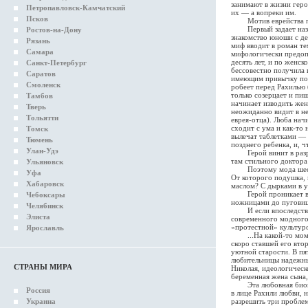
занимают в жизни геро
Петропавловск-Камчатский
их — а вопреки им.
Псков
Мотив еврейства прис
Первый задает назван
Ростов-на-Дону
знакомство юноши с дев
Рязань
миф вводит в роман те
Самара
мифологически предопр
десять лет, и по женск
Санкт-Петербург
бессовестно получила 
Саратов
имеющим привычку по в
Смоленск
робеет перед Рахилью 
только созерцает и пи
Тамбов
начинает изводить же
Тверь
неожиданно видит в н
Тольятти
еврея-отца). Люба нач
сходит с ума и как-то
Томск
вылечат таблетками — 
Тюмень
позднего ребенка, и, 
Улан-Удэ
Герой винит в разрыв
там стильного доктора 
Ульяновск
Поэтому мода шестиде
Уфа
От которого подушка, 
Хабаровск
маслом? С дырками в 
Герой проникает в бол
Чебоксары
ножницами до пуговиц 
Челябинск
И если впоследствии 
Элиста
современного модного 
«протестной» культуро
Ярославль
...На какой-то момент
скоро ставшей его вто
уютной старости. В пя
любительницы надежны
СТРАНЫ МИРА
Николая, идеологическ
беременная жена сына,
Эта любовная биограф
Россия
в лице Рахили любви, 
Украина
разрешить три проблем