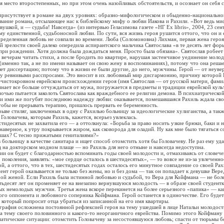
я место второстепенных, но при этом очень назойливых обстоятельств, и осознает он себя с
утствует в романе на двух уровнях: образно-мифологическом и обыденно-национально
ие романа, отсылающее нас к библейскому мифу о любви Иакова и Рахили. «Вот ведь м
ушкой, и — судьба! Навсегда» (из интервью Геласимова газете «НГ Ex libris», 2004, 23 сен
му единственной, судьбоносной любви. По сути, вся жизнь героя рушится оттого, что он и 
еделенная любовь не совпали во времени. Люба (Соломоновна) Лихман, первая жена героя,
ой зрелости своей далеко опередила аспирантского мальчика Святослава «в те десять лет фор
при рождении. Хотя должна была дождаться меня. Просто была обязана». Святослав робеет 
ечерам читать стихи, а после бродить по квартире, нарушая застенчивое уединение моло
(именно так, а не по имени называет он свою жену в воспоминаниях), потому что она решает
шет диссертацию; потому что в жизни ее были другие, до него, мужчины. Герой — от неув
ну ревнивыми расспросами. Это вносит в их любовный мир дисгармонию, причину которой 
ечистокровном еврейском происхождении героя (имя Святослав — от русской матери, фам
инает все больше отчуждаться от мужа, погружается в предметы и традиции еврейской куль
 ночью пытается заколоть Святослава как враждебного ее религии демона. В психиатрическо
и ими же погубят последнюю надежду любви: оказывается, помешавшаяся Рахиль ждала сво
чтобы не прерывать терапию, пришлось прервать ее беременность.
е стиляг, заключенных в одну с Рахилью больницу за идеологические хулиганства, а так
Головачева, которым Рахиль, кажется, всерьез увлеклась.
сятых не захватила его — а оттолкнула: «Борьба за право носить узкие брюки, баки и 
наверное, к утру покрывается жиром, как сковорода для оладий. Ну как мне было тягаться с
ушах? С тесно прижатыми гениталиями?»
ьницу в качестве санитара и ищет способ отомстить хотя бы Головачеву. Не раз ему уда
на докторском модном плаще — но Рахиль для него отныне и навсегда недоступна.
он будет с благодарностью вспоминать годы своей молодости и, отмахиваясь от словече
поколения, заявлять: «мое сердце осталось в шестидесятых», — то вовсе не из-за увлеченн
й, а оттого, что в тех, шестидесятых годах осталось его минутное совпадение со своей Рах
 герой оказывается не только без жены, но и без дома — так он попадает к девушке Вере
рой женой. Если Рахиль была истинной любовью и судьбой, то Вера для Койфмана — не бол
тьдесят лет он променяет ее на внезапно вернувшуюся молодость — в образе своей студентк
х немолодых мужчин. Третья жена вскоре перекинется на более серьезного «папика» — к
ого оппонента и любовного соперника Койфмана. Герой останется в одиночестве. Его будет
 который попросит отца убраться из записанной на его имя квартиры.
ия осложнена постоянной рефлексией героя на тему ушедшей в лице Натальи молодост
на тему своего половинного и какого-то неорганичного еврейства. Помимо этого Койфману
атические ситуации: отомстить Головачеву за несостоявшуюся любовь; спасти от тюрьмы 