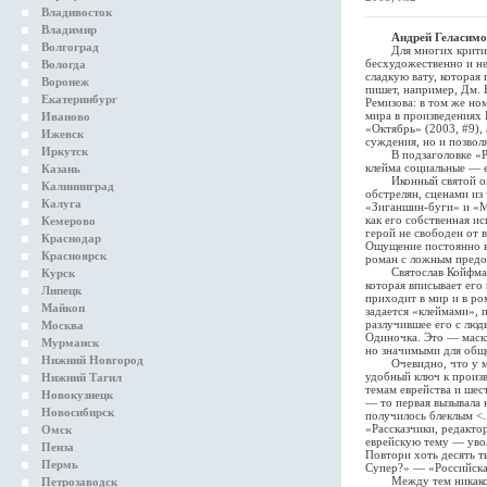
Владивосток
Владимир
Андрей Геласимо
Волгоград
Для многих критиков 
бесхудожественно и не
Вологда
сладкую вату, которая
Воронеж
пишет, например, Дм.
Екатеринбург
Ремизова: в том же но
мира в произведениях 
Иваново
«Октябрь» (2003, #9),
Ижевск
суждения, но и позвол
Иркутск
В подзаголовке «Рахи
клейма социальные — 
Казань
Иконный святой окруж
Калининград
обстрелян, сценами из
Калуга
«Зиганшин-буги» и «Му
как его собственная и
Кемерово
герой не свободен от 
Краснодар
Ощущение постоянно во
Красноярск
роман с ложным предо
Святослав Койфман, в
Курск
которая вписывает его
Липецк
приходит в мир и в ро
Майкоп
задается «клеймами», 
разлучившее его с люд
Москва
Одиночка. Это — маски
Мурманск
но значимыми для обще
Нижний Новгород
Очевидно, что у мног
удобный ключ к произв
Нижний Тагил
темам еврейства и шес
Новокузнецк
— то первая вызывала 
Новосибирск
получилось блеклым <.
«Рассказчики, редакто
Омск
еврейскую тему — увол
Пенза
Повтори хоть десять ты
Пермь
Супер?» — «Российская
Между тем никакой «г
Петрозаводск