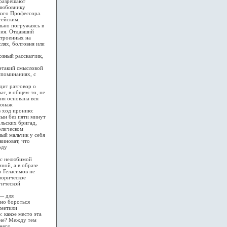
 разрешают
 любовнику
кого Профессора.
тейским,
льно погружаясь в
рия. Отдавший
строенных на
лях, болтовня или
зный рассказчик,
этакий смысловой
споминаниях, с
дит разговор о
ат, в общем-то, не
ия основана вся
сонаж
в ход иронию:
ын без пяти минут
льских бригад,
олическом
ный мальчик у себя
виноват, что
оду
 с нелюбимой
ной, а в образе
о Геласимов не
форическое
гической
— для
но бороться
тметили
 какое место эта
ане? Между тем
 него