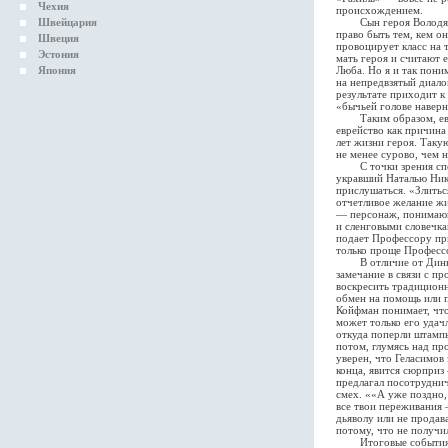
Чехия
происхождением.
Швейцария
Сын героя Володя Кой
право быть тем, кем о
Швеция
провоцирует класс на 
Эстония
мать героя и считают 
Япония
Люба. Но я и так пони
на непредвзятый диало
результате приходит к
«бычьей голове наверн
Таким образом, еврей
еврейство как причина
лет жизни героя. Таку
не менее сурово, чем 
С точки зрения спосо
укравший Наталью Ник
прислушаться. «Злитьс
отчетливое желание жи
— персонаж, понимающ
и сленговыми словечка
подает Профессору при
только проще Профессо
В отличие от Дины, Н
замечание в связи с п
воскресить традиционн
обмен на помощь или п
Койфман понимает, что
может только его удач
откуда поперли штамп
потом, глумясь над пр
уверен, что Геласимов
конца, явится сюрпри
предлагал посотруднич
смех. ««А уже поздно, 
все твои переживания 
дьяволу или не прода
потому, что не получи
Итоговые события ром