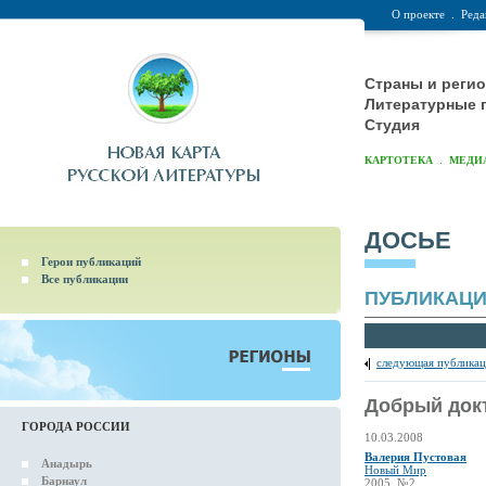
О проекте
.
Реда
Страны и реги
Литературные 
Студия
.
КАРТОТЕКА
МЕДИ
ДОСЬЕ
Герои публикаций
Все публикации
ПУБЛИКАЦ
следующая публикац
Добрый док
ГОРОДА РОССИИ
10.03.2008
Валерия Пустовая
Анадырь
Новый Мир
Барнаул
2005, №2