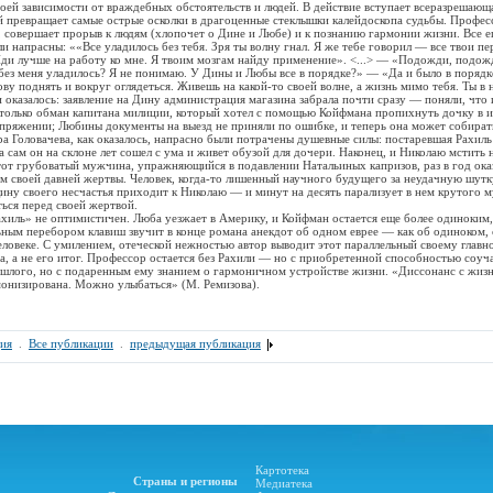
оей зависимости от враждебных обстоятельств и людей. В действие вступает всеразрешаю
й превращает самые острые осколки в драгоценные стеклышки калейдоскопа судьбы. Професс
совершает прорыв к людям (хлопочет о Дине и Любе) и к познанию гармонии жизни. Все е
ли напрасны: ««Все уладилось без тебя. Зря ты волну гнал. Я же тебе говорил — все твои п
Иди лучше на работу ко мне. Я твоим мозгам найду применение». <...> — «Подожди, подож
без меня уладилось? Я не понимаю. У Дины и Любы все в порядке?» — «Да и было в порядк
ву поднять и вокруг оглядеться. Живешь на какой-то своей волне, а жизнь мимо тебя. Ты в 
и оказалось: заявление на Дину администрация магазина забрала почти сразу — поняли, что 
 только обман капитана милиции, который хотел с помощью Койфмана пропихнуть дочку в и
апряжении; Любины документы на выезд не приняли по ошибке, и теперь она может собират
ора Головачева, как оказалось, напрасно были потрачены душевные силы: постаревшая Рахил
а сам он на склоне лет сошел с ума и живет обузой для дочери. Наконец, и Николаю мстить 
тот грубоватый мужчина, упражняющийся в подавлении Натальиных капризов, раз в год ок
ом своей давней жертвы. Человек, когда-то лишенный научного будущего за неудачную шутк
ну своего несчастья приходит к Николаю — и минут на десять парализует в нем крутого м
ься перед своей жертвой.
» не оптимистичен. Люба уезжает в Америку, и Койфман остается еще более одиноким,
ным перебором клавиш звучит в конце романа анекдот об одном еврее — как об одиноком,
ловеке. С умилением, отеческой нежностью автор выводит этот параллельный своему главн
, а не его итог. Профессор остается без Рахили — но с приобретенной способностью соуча
шлого, но с подаренным ему знанием о гармоничном устройстве жизни. «Диссонанс с жиз
монизирована. Можно улыбаться» (М. Ремизова).
ия
.
Все публикации
.
предыдущая публикация
Картотека
Страны и регионы
Медиатека