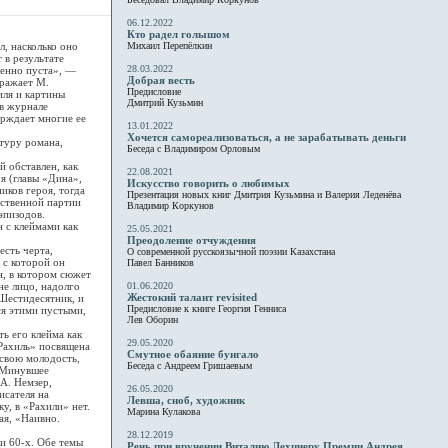
06.12.2022
Кто радел голышом
, насколько оно
Михаил Перепёлкин
 в результате
28.03.2022
шенно пуста», —
Добрая весть
зражает М.
Предисловие
иля и картины
Дмитрий Кузьмин
 в журнале
ерждает многие ее
13.01.2022
Хочется самореализоваться, а не зарабатывать деньги
туру романа,
Беседа с Владимиром Орловым
обставлен, как
22.08.2021
я (главы «Дина»,
Искусство говорить о любимых
ков героя, тогда
Презентация новых книг Дмитрия Кузьмина и Валерия Леденёва
бственной партии
Владимир Коркунов
эпизодов.
 с клеймами как
25.05.2021
Преодоление отчуждения
сть черта,
О современной русскоязычной поэзии Казахстана
 с которой он
Павел Банников
н, в котором сюжет
не лицо, надолго
01.06.2020
Жестокий талант revisited
 Шестидесятник, и
Предисловие к книге Георгия Генниса
ся этими пустыми,
Лев Оборин
 его клейма как
29.05.2020
«Рахиль» посвящена
Смутное обаяние бунгало
 свою молодость,
Беседа с Андреем Гришаевым
> Минувшее
А. Немзер,
26.05.2020
исателя на
Левша, сноб, художник
у, в «Рахили» нет.
Марина Кулакова
ая, «Наивно.
28.12.2019
и 60-х. Обе темы
Речь при вручении Виталию Лехциеру Премии Андрея