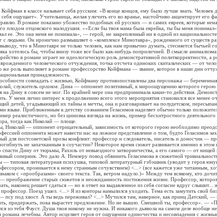
фман в классе называет себя русским: «В конце концов, ему было лучше знать. Человек 
н себя ощущает». Учительница, желая уличить его во вранье, настойчиво акцентирует его ф
травлю. В романе показано убожество подобных ей русских — и самих евреев, которые нен
его плодом отцовского малодушия. ««Если бы твоя мама была еврейка, ты бы меня понимал
мал ее. Это она меня не понимала», — герой, не закрепленный ни в одной из национальносте
г с людьми. Он иронично размышляет о «комплексе Минотавра», рожденного от существ ра
 выводу, что в Минотавре не только человек, как нам привычно думать, стесняется бычьей 
яка хотелось бы, чтобы внизу тоже все было как-нибудь поприличней. В смысле анимализма
ство в романе играет не идеологическую роль демонстративной политкорректности, а 
 врожденного человеческого отчуждения, точка отсчета одиноких скитальческих — от чело
ю же роль выполняет в романе профессорство Койфмана — звание, которое в наши дни отчу
национальная принадлежность.
бности совпадать с жизнью, Койфману противопоставлены два персонажа — беременная
олай, служитель
органов.
Дина — оппонент позитивный, к мироощущению которого герою 
я на Дину я совсем не мог. По крайней мере она предпринимала какие-то действия. Демонс
ть. У меня лично интерес к продолжению всего этого мероприятия становился все менее 
ий детей, угадывающий их тайны и мечты, она и разговаривает на полудетском, пересыпа
ми языке. Приближенным к детству сознанием Геласимов наделяет обычно только положите
мер реалистичного, но без цинизма взгляда на жизнь, пример бесхитростного деятельного
ра, тогда как Николай — площе.
иколай — оппонент отрицательный, зависимость от которого герою необходимо преодо
рофессией оппонента может навести нас на ложное представление о том, будто Геласимов зах
ый для постсоветской прозы конфликт: профессор и следователь, писатель и доносчик — пр
огибнуть не запачканным в соучастии? Некоторое время сюжет развивается именно в этом 
 спасти Дину от тюрьмы, Рахиль от невыездного затворничества, а его самого — от нищей
ливый соперник. Это дало А. Немзеру повод обвинить Геласимова в сюжетной тривиальнос
ы — типовая литературная психушка, типовой литературный гэбэшник (уводит у героя юну
офессором, проникается к нему странным сочувствием) <...> (все кажется уже читанным, хот
 знаком с «прообразами» своего текста. Так, ветром надуло.)» Между тем всякому, кто дочи
з — преображение старых сюжетов и неожиданность постижения жизни. Профессор, котором
ать, наконец решает сдаться — но в ответ на выдавленное из себя согласие вдруг слышит...
профессор. Поезд ушел. <...> Я из конторы намылился уходить. Тема есть замутить свой бизн
— псу под хвост. А ты ведь переживал? <...> Мучился там, наверное, как принц Датский, —
вать, придержать, пока вырастет предложение. Но не вышло. Смешной ты, профессор». — 
лся из тебя Фауст. Душа твоя никому не нужна. И никакого дьявола на самом деле вообще н
ана лечебны. Автор исцеляет героя от ощущения одиночества и несовпадения с жизнью,