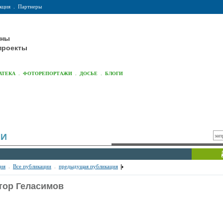
кция
.
Партнеры
оны
проекты
.
.
.
АТЕКА
ФОТОРЕПОРТАЖИ
ДОСЬЕ
БЛОГИ
ИИ
ия
.
Все публикации
.
предыдущая публикация
тор Геласимов