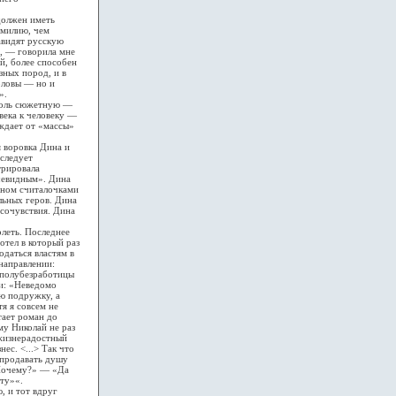
должен иметь
амилию, чем
авидят русскую
», — говорила мне
й, более способен
зных пород, и в
головы — но и
».
роль сюжетную —
века к человеку —
ждает от «массы»
 воровка Дина и
следует
трировала
очевидным». Дина
нном считалочками
льных геров. Дина
 сочувствия. Дина
леть. Последнее
отел в который раз
одаться властям в
направлении:
 полубезработицы
ти: «Неведомо
ю подружку, а
я я совсем не
тает роман до
у Николай не раз
 жизнерадостный
ес. <...> Так что
 продавать душу
«Почему?» — «Да
ету»«.
 и тот вдруг