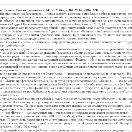
в. Рахиль. Роман с клеймами. М., «ЯУЗА»; «ЭКСМО», 2004, 320 стр.
произведения Геласимова — повод завязать разговор о проблеме добра в литературе: мол
правдоподобно? — добро как пощечина общественному вкусу. «Геласимов <...> производит
 по объему, как мы знаем, очень внушительна, по вкусу довольно приторна, а по сути совер
 Быков («Андрей Геласимов похож на писателя» — «Новый мир», 2003, #1). Ему хорошо во
мере журнала она предлагает подробный и проницательный разбор особенностей героев, ст
Геласимова (см. ее «Гармонический диссонанс»). Роман «Рахиль», опубликованный сначала
 а теперь, со значительными добавлениями, вышедший в книжном варианте, не только подтв
яет дополнить наше представление о писателе новыми замечаниями.
ли» стоит: «роман с клеймами». Определение двузначное. Клейма иконные задают струк
его проблематику.
ен, как вооружен, собственными, умножающими его славу образами — романный герой 
 чужих биографий. В книжном издании Геласимов добавил голоса оппонентам главного геро
жские радости» написаны от лица мировоззренческого, культурного и любовного противни
споведь настойчиво длится под заглавным названием «Рахиль»). Но и во время выведения со
взгляда извне, оценивающего взгляда персонажей вклинившихся, вклеймившихся в его жизнь 
зникающей посторонней оценки героя актуализирует второе значение подзаголовка: роман
пределением.
 отличие от прежних героев Геласимова, — персонаж не молодежный и не молодой. Но е
 в ряд типично геласимовских героев: исходная насильственная отчужденность от общества,
ман. Жизнь профессора Койфмана, как и судьба героя геласимовской «Жажды», — это рома
причем если у последнего персонажа клеймо было одно — обезображенное на службе в Чеч
ьми и счастьем, то у Койфмана клейма разнообразны: он и Профессор, и Еврей, и Старик, и
, закрывающие от нас Койфмана-человека, чья сущность не определяется, а только клеймит
ства словами.
их читателей возникнет соблазн уподобиться окружающему героя обществу и воспринять
едению. И в аннотациях к роману, и в нескольких рецензиях не раз указывалось на то, что 
тидесятничества. Причем если последняя тема подавалась как достоинство: вспомните, мол,
недоумения: «Геласимов <...> не побоялся идеологизировать роман «еврейской темой» <...
..> «еврейство» — карикатурным (при очевидном и несколько надрывном филосемитстве)» (
ры, поэты». — «Время новостей», 2003, 21 октября); «Но принимать всерьез размышления п
ьте. Пикантность положения в том, что никакой еврейской темы, несмотря на громкую заявк
сяч раз «еврей», от этого герой в еврея не превратится. И даже в полукровку» (М. Кучерск
 газета», 2003, 20 октября).
ромкой заявки» на еврейскую тему в романе нет, как нет и эпического воссоздания эпох