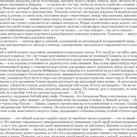
магазинах продукты для не получающих зарплату мужа и свекра; помочь Любе, которой не
ную эмиграцию в Америку, — и сделать все это так, чтобы не попасть в рабство к новому
 Николаю, который один, кажется, в силах хоть что-то сделать для беспомощного и одино
густо населено и разговорчиво. Ремизова отмечает мастерское владение Геласимова жи
втор в романе, в самом деле, постоянно ведет «переговоры» между персонажами, максима
 другой стороны, — никакого вида сверху, никакого отстранения и авторитетного коммента
ласимов как стилист становится не слишком интересен. Редкие исключения в виде долгих, по
ых пассажей только подтверждают правило: колотые осколки фраз, недоговоренность в мыс
ая телефонными ремарками типа «и тут он сказал», «а я ему говорю», «ну он и говорит».
 авторского языка искупается разнообразием сюжетных поворотов. Геласимов — виртуо
дивить и пообещать досказать завтра.
оторого — монтаж фраз и событий, основанный на неочевидной ассоциативной связке, 
ам перепрыгивать от эпизода к эпизоду, одновременно находиться в современности и в во
агом.
в любой момент подставить зазнавшемуся персонажу ножку. Его герой не случайно заво
иходит к выводу, что «не только запутавшиеся собеседники не понимают Сократа, но и Сокр
Платон писал не диалоги. Он написал поэтическую драму непонимания». На драме непониман
ва — а на попытке остановить ее держится его повествование. Как только какой-нибудь пер
субъективной правде и становится недоступен для правды своего оппонента, автор пускает 
евесткой-воровкой, родичи Койфмана-отца уязвлены его женитьбой на русской женщине; с
ажно осуждающего беспутную молодежь, ввязывается в стиляжничество, а активист комсомо
ляг, увлекается буги-вуги и скоро сам пострадает за
прогрессивность
своего вкуса. В симв
ероне и его наставнике Сенеке ирония выступает как верховный закон жизни: «А непослуш
приказ: «Дорогой учитель, пожалуйста, перепили себе жилы. Я хочу посмотреть». Он же не 
 решил запустить в действие механизмы своей иронии
. По поводу дум о грядущем, по пов
ей, ну и вообще чтоб не скучали (курсив мой
.
—
В. П.
)».
ного следования библейскому мифу. Очевидно, что близорукая Вера сопоставлена в нем
торая «была слаба глазами», ее беременная невестка названа в память о Лииной дочери — Ди
 черты отца Рахили — Лавана, главного препятствия на пути влюбленных к счастью. Однак
 инсценировки библейского сюжета. Он использует миф как объединяющее его героев мета
очник тонко намеченного второго плана, придающего событиям романа особый оттенок тра
ние — это тайный подтекст судьбы героя, то еврейское происхождение — это ее явный 
т. По законам современного демократизованного мышления, герой-еврей должен непремен
и ни о чем, кроме интересов своей затравленной нации, не заботиться. Критики холодно о
ьность Геласимова — молодец, еще и еврейскую тему смог зацепить, — притом что не ясно:
ком, обозначена, может занимать в и без того насыщенном разными темами и мотивами ром
оман о нации. Повторю: он о том, насколько герой-еврей не совпадает с маской, надетой на