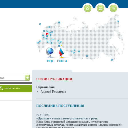
ГЕРОИ ПУБЛИКАЦИИ:
Персоналии:
напечатать
Андрей Геласимов
ПОСЛЕДНИЕ ПОСТУПЛЕНИЯ
27.11.2024
«Драные» стихи самоорганизуются в речь
Канат Омар о языковой самоидентификации, петербургских
литературных встречах, поэтах Казахстана и поэме «Зрачок замёрзшей».
Беседовал Владимир Коркунов