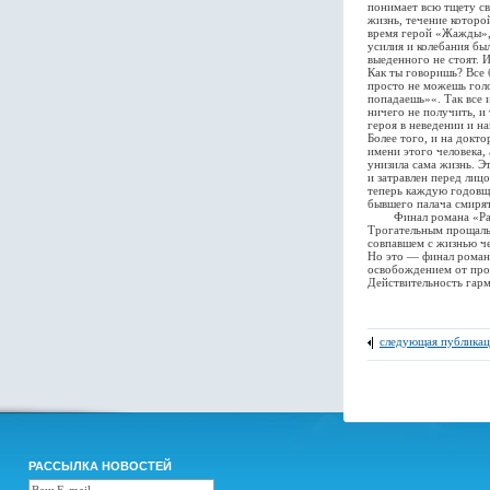
понимает всю тщету св
жизнь, течение которо
время герой «Жажды», 
усилия и колебания бы
выеденного не стоят. 
Как ты говоришь? Все 
просто не можешь голо
попадаешь»«. Так все 
ничего не получить, и
героя в неведении и н
Более того, и на докт
имени этого человека, 
унизила сама жизнь. Э
и затравлен перед лиц
теперь каждую годовщи
бывшего палача смирят
Финал романа «Рахиль
Трогательным прощаль
совпавшем с жизнью че
Но это — финал романа
освобождением от про
Действительность гар
следующая публикац
РАССЫЛКА НОВОСТЕЙ