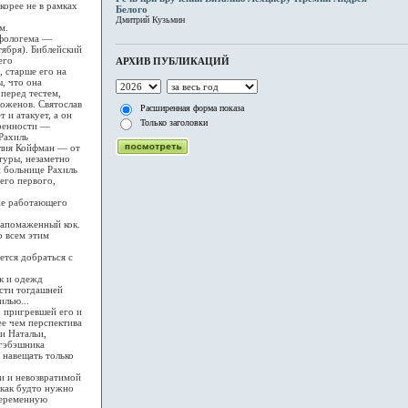
корее не в рамках
Белого
Дмитрий Кузьмин
м.
ифологема —
тября). Библейский
его
АРХИВ ПУБЛИКАЦИЙ
 старше его на
ы, что она
перед тестем,
доженов. Святослав
Расширенная форма показа
 и атакует, а он
Только заголовки
еренности —
Рахиль
илия Койфман — от
туры, незаметно
й больнице Рахиль
его первого,
же работающего
напомаженный кок.
о всем этим
ется добраться с
к и одежд
ости тогдашней
илью...
, пригревшей его и
ее чем перспектива
и Натальи,
агэбэшника
 навещать только
и и невозвратимой
 как будто нужно
беременную