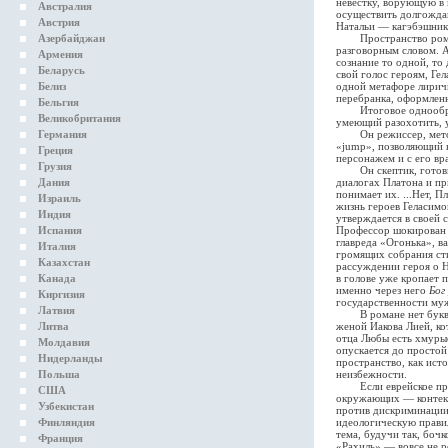
невестку, ворующую в 
Австралия
осуществить долгождан
Австрия
Натальи — кагэбэшнику
Азербайджан
Пространство романа 
разговорным словом. А
Армения
сознание то одной, то
Беларусь
свой голос героям, Ге
Белиз
одной метафоре лиричн
перебранка, оформленн
Бельгия
Итоговое однообразие
Великобритания
умеющий разохотить, у
Германия
Он режиссер, метод к
«jump», позволяющий н
Греция
персонажем и с его вр
Грузия
Он скептик, готовый 
Дания
диалогах Платона и пр
понимает их. ...Нет, 
Израиль
жизнь героев Геласимо
Индия
утверждается в своей 
Испания
Профессор шокирован н
главреда «Огонька», в
Италия
громящих собрания сти
Казахстан
рассуждении героя о Н
Канада
в голове уже кропает 
именно через него
Бог
Киргизия
государственности муж
Латвия
В романе нет букваль
Литва
женой Иакова Лией, ко
отца Любы есть хмурые
Молдавия
опускается до простой
Нидерланды
пространство, как ист
Польша
неизбежности.
Если еврейское преда
США
окружающих — контекс
Узбекистан
против дискриминации 
Финляндия
идеологическую правил
тема, будучи так, боч
Франция
«Рахиль» — вовсе не р