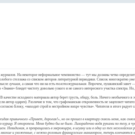
налов. На некоторое неформальное чемпионство — тут мы должны четко определить в
колобого стеллажа со списком авторов литературной периодики. Список многократно
у
же
смысле
лучшая
, а самая что ни на есть
толстожурнальная
. Впрочем, пушкинский завет —
о «Знамя» блюдет чистоту довольно узкого и не самого интересного участка спектра. Н
ачестве исходного материала автор берет грусть, обиду, боль. Ничего необычного в эт
ли автор одарен). Различие в том, что графоманская откровенность не зацепляет читат
огласно Блоку, «находит строй в нестройном вихре чувства». Читателя в итоге радует 
дая привычного «Привет, дорогая!», но он прошел в квартиру сквозь меня, как сквозь
курицу. Я оторопела. Меня будто бы не было. Лихорадочно водя руками по телу, я ч
. Невидимая, я превращалась в звероящера, в игуану или в одну из тех мезозойски
ие мягкие и ухоженные, с нежно-розовым французским маникюром, теперь кончаются