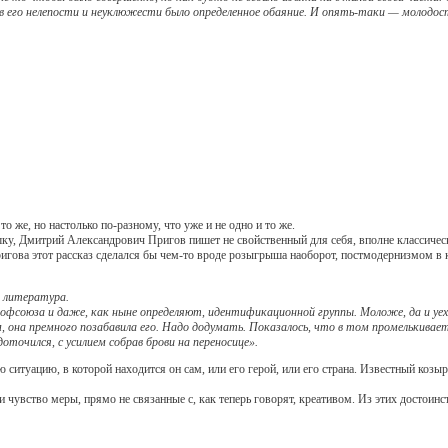
 его нелепости и неуклюжести было определенное обаяние. И опять-таки — молодос
же, но настолько по-разному, что уже и не одно и то же.
, Дмитрий Александрович Пригов пишет не свойственный для себя, вполне классиче
ригова этот рассказ сделался бы чем-то вроде розыгрыша наоборот, постмодернизмом в 
 литература.
рофсоюза и даже, как ныне определяют, идентификационной группы. Моложе, да и уехал
 она премного позабавила его. Надо додумать. Показалось, что в том промелькивает
оточился, с усилием собрав брови на переносице».
туацию, в которой находится он сам, или его герой, или его страна. Известный козы
ство меры, прямо не связанные с, как теперь говорят, креативом. Из этих достоинств п