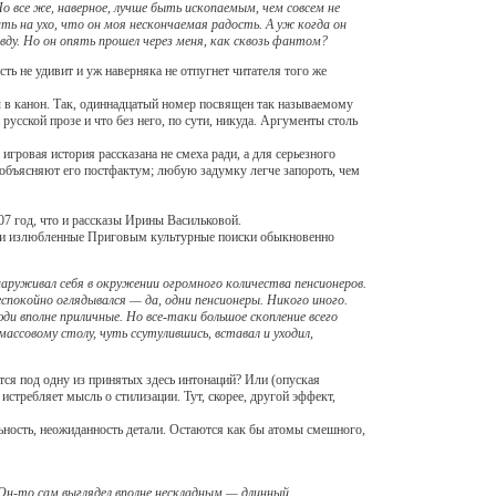
 все же, наверное, лучше быть ископаемым, чем совсем не
ь на ухо, что он моя нескончаемая радость. А уж когда он
ду. Но он опять прошел через меня, как сквозь фантом?
 не удивит и уж наверняка не отпугнет читателя того же
 в канон. Так, одиннадцатый номер посвящен так называемому
усской прозе и что без него, по сути, никуда. Аргументы столь
игровая история рассказана не смеха ради, а для серьезного
 объясняют его постфактум; любую задумку легче запороть, чем
 год, что и рассказы Ирины Васильковой.
да и излюбленные Приговым культурные поиски обыкновенно
бнаруживал себя в окружении огромного количества пенсионеров.
спокойно оглядывался — да, одни пенсионеры. Никого иного.
ди вполне приличные. Но все-таки большое скопление всего
ссовому столу, чуть ссутулившись, вставал и уходил,
ся под одну из принятых здесь интонаций? Или (опуская
стребляет мысль о стилизации. Тут, скорее, другой эффект,
ость, неожиданность детали. Остаются как бы атомы смешного,
. Он-то сам выглядел вполне нескладным — длинный,