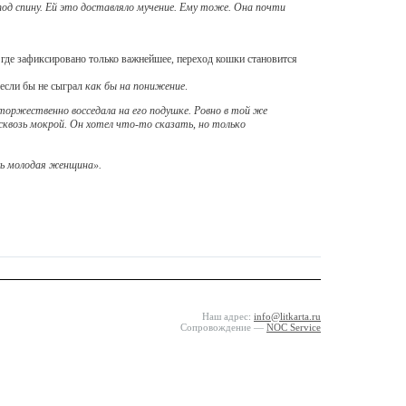
од спину. Ей это доставляло мучение. Ему тоже. Она почти
 где зафиксировано только важнейшее, переход кошки становится
если бы не сыграл
как бы на понижение
.
торжественно восседала на его подушке. Ровно в той же
асквозь мокрой. Он хотел что-то сказать, но только
ась молодая женщина».
Наш адрес:
info@litkarta.ru
Сопровождение —
NOC Service