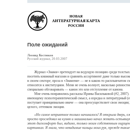
Поле ожиданий
Леонид Костюков
Русский журнал, 20.03.2007
Журнал «Знамя» претендует на ведущую позицию среди толстых жур
посетить книжный магазин и сравнить ассортимент даже только высо
в своем секторе; проза в «Знамени» — не в каком-то расплывчатом 
относится к институциям. Меня не очень волнует, насколько ревностн
специально обговаривать — канон это или отступление от канона.
Мне очень понравились рассказы Ирины Васильковой (#2, 2007). В к
имеющему психотерапевтический смысл, а изредка и литературный (ес
поступает принципиально иначе — она преосуществляет свои эмоции; с
целого, оттенком эмоции.
«Но самое неприятное только начиналось! Я открыла дверь, ожи
просто проследовал на кухню и машинально начал жевать остывшую 
этот дискомфорт был, видимо, только моим собственным ощущением
картинках. Я знала, что невидимые пальцы моих рук, прежде так