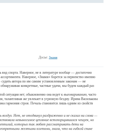
Досье:
Знамя
ид спорта. Наверное, не в литературе вообще — достаточно
 ассортимента. Наверное, «Знамя» борется за первенство именно
 судить автора по им самим установленным законам — не
о, обнаруживая конкретные, частные удачи, мы будем каждый раз
ой ситуации нет; обыкновенно она ведет к
выговариванию
, часто
еля, талантливая же увлекает в угрюмую бездну. Ирина Василькова
сама гармония строя. Печаль становится лишь одним из свойств
 воздух. Нет, не отодвинул раздраженно и не сказал ни слова —
увствовала невыносимое цепляние встопорщившихся чешуек, но
х рептилий, которых так любят рассматривать дети на
 неопрятными желтыми когтями, знала, что на гибкой спине