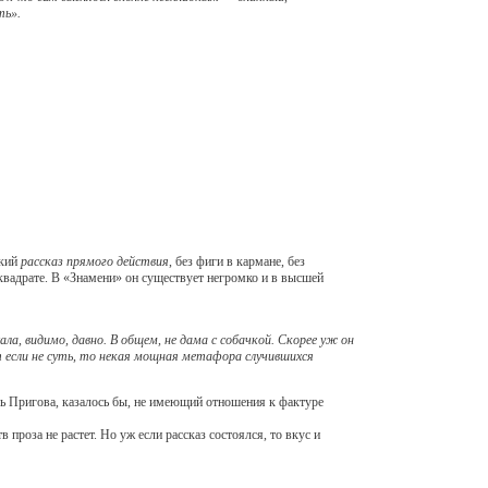
ть».
ский
рассказ прямого действия
, без фиги в кармане, без
квадрате. В «Знамени» он существует негромко и в высшей
а, видимо, давно. В общем, не дама с собачкой. Скорее уж он
 если не суть, то некая мощная метафора случившихся
рь Пригова, казалось бы, не имеющий отношения к фактуре
роза не растет. Но уж если рассказ состоялся, то вкус и