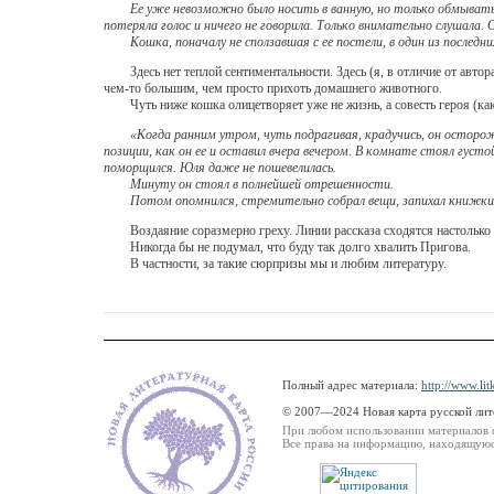
Ее уже невозможно было носить в ванную, но только обмывать
потеряла голос и ничего не говорила. Только внимательно слушала.
Кошка, поначалу не сползавшая с ее постели, в один из последн
Здесь нет теплой сентиментальности. Здесь (я, в отличие от автора
чем-то большим, чем просто прихоть домашнего животного.
Чуть ниже кошка олицетворяет уже не жизнь, а совесть героя (как,
«Когда ранним утром, чуть подрагивая, крадучись, он осторож
позиции, как он ее и оставил вчера вечером. В комнате стоял густ
поморщился. Юля даже не пошевелилась.
Минуту он стоял в полнейшей отрешенности.
Потом опомнился, стремительно собрал вещи, запихал книжки 
Воздаяние соразмерно греху. Линии рассказа сходятся настолько т
Никогда бы не подумал, что буду так долго хвалить Пригова.
В частности, за такие сюрпризы мы и любим литературу.
Полный адрес материала:
http://www.lit
© 2007—2024 Новая карта русской ли
При любом использовании материалов 
Все права на информацию, находящуюся