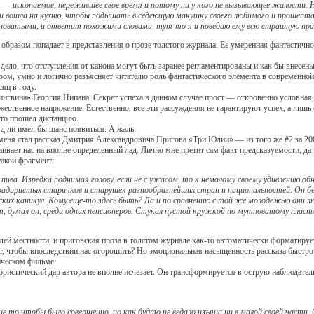
— ископаемое, пережившее свое время и потому ни у кого не вызывающее жалости. Но
 и вошла на кухню, чтобы подышать в седеющую макушку своего любимого и прошептат
еноватыми, и ответит похожими словами, тут-то я и поведаю ему всю страшную прав
зом попадает в представления о прозе толстого журнала. Ее умеренная фантастичность
о, что отступления от канона могут быть заранее регламентированы и как бы внесены
ром, умно и логично разъясняет читателю роль фантастического элемента в современной р
яц в году.
нгвина» Георгия Нипана.
Секрет успеха в данном случае прост —
откровенно условная,
ественное напряжение. Естественно, все эти рассуждения не гарантируют успех, а лишь
сто прошел дистанцию.
 ли имел бы шанс появиться. А жаль.
 стал рассказ Дмитрия Александровича Пригова «Три Юлии» — из того же #2 за 2007
аивает нас на вполне определенный лад. Лично мне претит сам факт предсказуемости, 
такой фрагмент:
пива. Изредка поднимая голову, если не с ужасом, то к немалому своему удивлению о
 задиристых старичков и старушек разнообразнейших стран и национальностей. Он бе
ских каникул. Кому еще-то здесь быть? Да и по сравнению с той же молодежью они лю
, думал он, среди одних пенсионеров. Стукал пустой кружкой по мутноватому пластма
 местности, и приговская проза в толстом журнале как-то автоматически форматирует
т, чтобы впоследствии нас огорошить? Но эмоциональная насыщенность рассказа быстро и
ическом фильме.
ический дар автора не вполне исчезает. Он трансформируется в острую наблюдательн
 не то чтобы было совершенно, но как будто не ведало изъяна ни в малой своей части