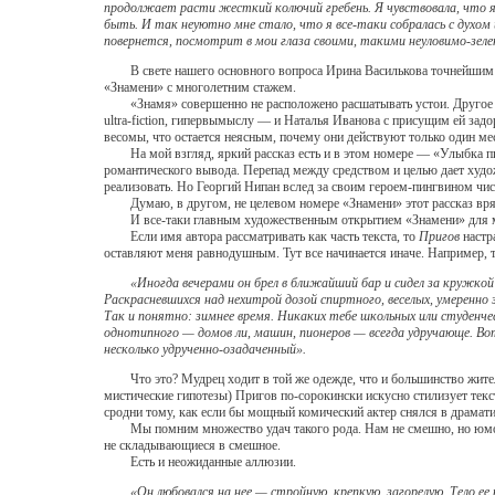
продолжает расти жесткий колючий гребень. Я чувствовала, что я 
быть. И так неуютно мне стало, что я все-таки собралась с духом
повернется, посмотрит в мои глаза своими, такими неуловимо-зел
В свете нашего основного вопроса Ирина Василькова точнейшим обра
«Знамени» с многолетним стажем.
«Знамя» совершенно не расположено расшатывать устои. Другое дел
ultra-fiction, гипервымыслу — и Наталья Иванова с присущим ей задо
весомы, что остается неясным, почему они действуют только один мес
На мой взгляд, яркий рассказ есть и в этом номере — «Улыбка пи
романтического вывода. Перепад между средством и целью дает худож
реализовать. Но Георгий Нипан вслед за своим героем-пингвином чи
Думаю, в другом, не целевом номере «Знамени» этот рассказ вряд
И все-таки главным художественным открытием «Знамени» для меня
Если имя автора рассматривать как часть текста, то
Пригов
настр
оставляют меня равнодушным. Тут все начинается иначе. Например, 
«Иногда вечерами он брел в ближайший бар и сидел за кружкой 
Раскрасневшихся над нехитрой дозой спиртного, веселых, умеренно
Так и понятно: зимнее время. Никаких тебе школьных или студенче
однотипного — домов ли, машин, пионеров — всегда удручающе. Вот
несколько удрученно-озадаченный».
Что это? Мудрец ходит в той же одежде, что и большинство жителей
мистические гипотезы) Пригов по-сорокински искусно стилизует текс
сродни тому, как если бы мощный комический актер снялся в драмат
Мы помним множество удач такого рода. Нам не смешно, но юморист
не складывающиеся в смешное.
Есть и неожиданные аллюзии.
«Он любовался на нее — стройную, крепкую, загорелую. Тело ее