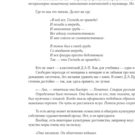
несоразмерно мышечному наполнению конечностей и туловища. Но в
Где-то мы это читали. Да вот же где:
«В ней все, Господь не приведи!
И позади и впереди,
И наполнение груди —
Все идеалу соответствовало
И мне совсем не соответствовало:
Я тонок был в своей груди
Со впадиною впереди,
И вся фигура просто бедствовала
Так — что Господь не приведи!»
Кто не знает — классический Д.А.П. Как для учебника — одно и то 
Свободно переходя от женщины к женщине и не забывая про кошку
домашних заготовок, без желания удивить нас с вами. В книге Д.А.П
степени достойно — так, как здесь принято, но лучше.
«— Ага, — ответила она быстро. — Понятно. Старая русская
Определение было точным. Она была не из его, так сказать, п
был мужчина с кошкой. Когда мысль оформилась подобным образом,
нынешних перемен. Он чуть не рассмеялся вслух. Потом резко сосред
То есть автор может мгновенно осмыслить и обыграть культурную си
собственно художественной прозы. Нет, и он пригодился.
Вообще, есть некоторые культурные достоинства, например вкус и чув
чувство меры очень ему на пользу.
«Она засыпала. Он облегченно вздыхал.