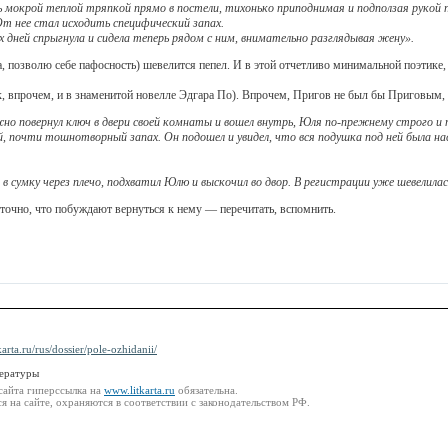
 мокрой теплой тряпкой прямо в постели, тихонько приподнимая и подползая рукой п
 От нее стал исходить специфический запах.
их дней спрыгнула и сидела теперь рядом с ним, внимательно разглядывая жену».
, позволю себе пафосность) шевелится пепел. И в этой отчетливо минимальной поэтике,
 впрочем, и в знаменитой новелле Эдгара По). Впрочем, Пригов не был бы Приговым, 
но повернул ключ в двери своей комнаты и вошел внутрь, Юля по-прежнему строго и 
ой, почти тошнотворный запах. Он подошел и увидел, что вся подушка под ней была н
в сумку через плечо, подхватил Юлю и выскочил во двор. В регистрации уже шевелил
очно, что побуждают вернуться к нему — перечитать, вспомнить.
karta.ru/rus/dossier/pole-ozhidanii/
тературы
сайта гиперссылка на
www.litkarta.ru
обязательна.
 на сайте, охраняются в соответствии с законодательством РФ.