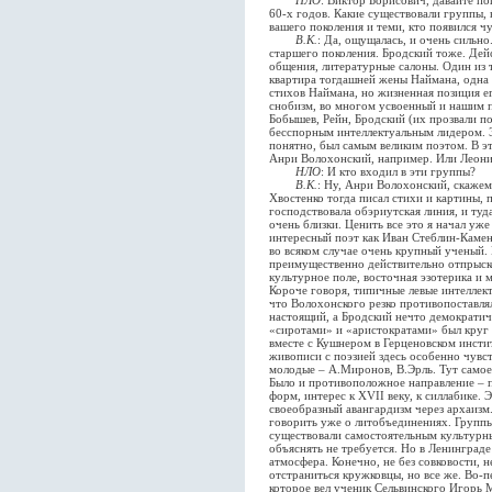
НЛО
: Виктор Борисович, давайте п
60-х годов. Какие существовали группы,
вашего поколения и теми, кто появился чу
В.К.
: Да, ощущалась, и очень сильно
старшего поколения. Бродский тоже. Дей
общения, литературные салоны. Один из т
квартира тогдашней жены Наймана, одна 
стихов Наймана, но жизненная позиция е
снобизм, во многом усвоенный и нашим п
Бобышев, Рейн, Бродский (их прозвали 
бесспорным интеллектуальным лидером. Э
понятно, был самым великим поэтом. В э
Анри Волохонский, например. Или Леон
НЛО
: И кто входил в эти группы?
В.К.
: Ну, Анри Волохонский, скажем
Хвостенко тогда писал стихи и картины,
господствовала обэриутская линия, и туд
очень близки. Ценить все это я начал уже
интересный поэт как Иван Стеблин-Каменс
во всяком случае очень крупный ученый.
преимущественно действительно отпрыск
культурное поле, восточная эзотерика и 
Короче говоря, типичные левые интеллект
что Волохонского резко противопоставля
настоящий, а Бродский нечто демократ
«сиротами» и «аристократами» был круг 
вместе с Кушнером в Герценовском инстит
живописи с поэзией здесь особенно чувст
молодые – А.Миронов, В.Эрль. Тут самое 
Было и противоположное направление – 
форм, интерес к XVII веку, к силлабике.
своеобразный авангардизм через архаизм.
говорить уже о литобъединениях. Группы,
существовали самостоятельным культурны
объяснять не требуется. Но в Ленинграде
атмосфера. Конечно, не без совковости, н
отстраниться кружковцы, но все же. Во-п
которое вел ученик Сельвинского Игорь 