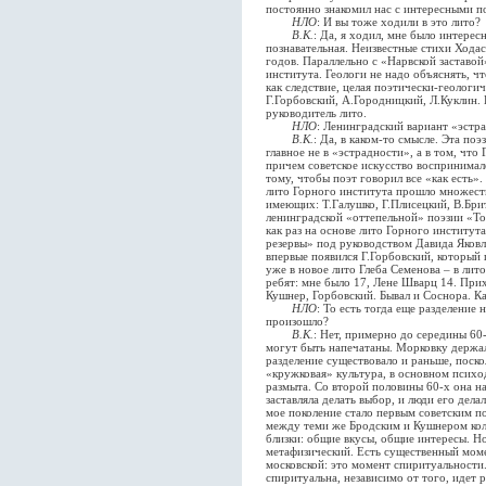
постоянно знакомил нас с интересными п
НЛО
: И вы тоже ходили в это лито?
В.К.
: Да, я ходил, мне было интерес
познавательная. Неизвестные стихи Хода
годов. Параллельно с «Нарвской заставой
института. Геологи не надо объяснять, чт
как следствие, целая поэтически-геологи
Г.Горбовский, А.Городницкий, Л.Куклин.
руководитель лито.
НЛО
: Ленинградский вариант «эстр
В.К.
: Да, в каком-то смысле. Эта по
главное не в «эстрадности», а в том, что
причем советское искусство воспринимал
тому, чтобы поэт говорил все «как есть»
лито Горного института прошло множеств
имеющих: Т.Галушко, Г.Плисецкий, В.Брит
ленинградской «оттепельной» поэзии «То
как раз на основе лито Горного институт
резервы» под руководством Давида Яковл
впервые появился Г.Горбовский, который 
уже в новое лито Глеба Семенова – в лит
ребят: мне было 17, Лене Шварц 14. Прих
Кушнер, Горбовский. Бывал и Соснора. Как
НЛО
: То есть тогда еще разделение
произошло?
В.К.
: Нет, примерно до середины 60-
могут быть напечатаны. Морковку держали
разделение существовало и раньше, поск
«кружковая» культура, в основном психо
размыта. Со второй половины 60-х она на
заставляла делать выбор, и люди его дела
мое поколение стало первым советским п
между теми же Бродским и Кушнером кол
близки: общие вкусы, общие интересы. Но
метафизический. Есть существенный мом
московской: это момент спиритуальности
спиритуальна, независимо от того, идет 