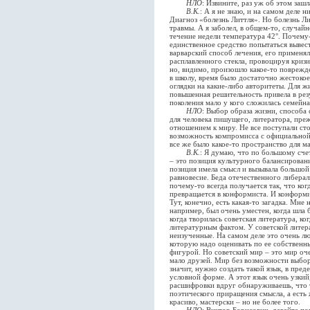
НЛО
: Извините, раз уж об этом зашл
В.К.
: А я не знаю, и на самом деле 
Диагноз «болезнь Литтля». Но болезнь Ли
травмы. А я заболел, в общем-то, случайн
течение недели температура 42°. Почему-
единственное средство попытаться вывест
варварский способ лечения, его применял
расплавленного стекла, провоцируя кризи
но, видимо, произошло какое-то поврежде
в школу, время было достаточно жестокое
оглядки на какие-либо авторитеты. Для ж
повышенная решительность привела в рез
поколения мало у кого сложилась семейна
НЛО
: Выбор образа жизни, способа
для человека пишущего, литератора, пре
отношением к миру. Не все поступали сто
возможность компромисса с официальной 
все же было какое-то пространство для м
В.К.
: Я думаю, что по большому сче
– это позиция культурного балансировани
позиция имела смысл и вызывала большой 
равновесие. Беда отечественного либерал
почему-то всегда получается так, что ког
превращается в конформиста. И конформи
Тут, конечно, есть какая-то загадка. Мне
например, был очень уместен, когда шла 
когда творилась советская литература, к
литературным фактом. У советской литера
неизученные. На самом деле это очень л
которую надо оценивать по ее собственн
фигурой. Но советский мир – это мир оче
мало друзей. Мир без возможности выбор
значит, нужно создать такой язык, в пред
условной форме. А этот язык очень узкий
расшифровки вдруг обнаруживаешь, что т
поэтического приращения смысла, а есть 
красиво, мастерски – но не более того.