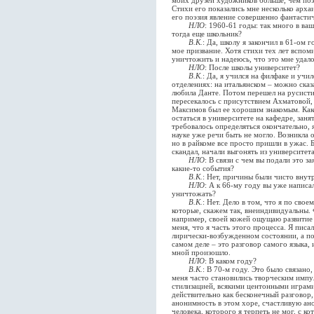
моих друзей художников больше, чем поэ
Стихи его показались мне несколько арха
его поэзия явление совершенно фантастич
НЛО
: 1960-61 годы: так много в в
тогда еще школьник?
В.К.
: Да, школу я закончил в 61-ом 
мое призвание. Хотя стихи тех лет вспом
уничтожить и надеюсь, что это мне удало
НЛО
: После школы университет?
В.К.
: Да, я учился на филфаке и учи
отделениях: на итальянском – можно сказ
любила Данте. Потом перешел на русисти
пересекалось с присутствием Ахматовой
Максимов был ее хорошим знакомым. Како
остаться в университете на кафедре, занят
требовалось определяться окончательно, я
науке уже речи быть не могло. Возникла 
но в райкоме все просто пришли в ужас. 
скандал, начали выгонять из университета
НЛО
: В связи с чем вы подали это з
какие-то события?
В.К.
: Нет, причины были чисто внутр
НЛО
: А к 66-му году вы уже написа
уничтожать?
В.К.
: Нет. Дело в том, что я по сво
которые, скажем так, внеиндивидуальны. 
например, своей кожей ощущаю развитие 
меня, что я часть этого процесса. Я писа
лирически-возбужденном состоянии, а по
самом деле – это разговор самого языка, 
мной произошло.
НЛО
: В каком году?
В.К.
: В 70-м году. Это было связано
меня часто становились творческим импу
стилизацией, всякими центонными играми
действительно как бесконечный разговор,
анонимность в этом хоре, счастливую ан
человека, которого я терпеть не мог, с к