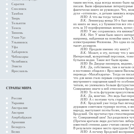
таким местом, куда всегда можно было пр
Саратов
писали. Были официальные литературные 
Смоленск
фактически никто не руководил. Что, мож
духе «оттепели», и детьми занялись всерь
Тамбов
НЛО
: А что вы тогда читали?
Тверь
В.К.
: Ленинград конца 50-х был зав
Тольятти
их никто не знал, а у букинистов все это 
есть за 10 пореформенных копеек, купил
Томск
НЛО
: У вас сохранилась эта книжка?
Тюмень
В.К.
: Нет. У меня было много интере
Улан-Удэ
например, найденная на помойке книга Х
иллюстрациями Филонова. Это одна из са
Ульяновск
тысяч долларов.
Уфа
НЛО
: Продали именно эту книгу?
Хабаровск
В.К.
: Может, и эту, потому что у мен
Интересный, колоритный персонаж, тоже п
Чебоксары
бутылок водки. Такие вот были нравы.
Челябинск
НЛО
: Во Дворце пионеров, видимо,
Элиста
В.К.
: Да, собственно, там и начали 
я постоянно общался с Ярославом Василь
Ярославль
перевода «Махабхараты». Тогда он писал
что для меня стало первым соприкосновен
внутреннего ощущения какой-то особенно
читали, но увлекались больше футуристам
СТРАНЫ МИРА
Совершенно иначе к ней относился Брод
НЛО
: То есть футуризм присутствов
В.К.
: Да, конечно. Это ведь был пер
Россия
НЛО
: А с поэтами чуть старшими вы
Украина
В.К.
: Бродский уже тогда был легенд
дурацком советском турнире поэтов, и в
Австралия
народу, выступают поэты более, менее та
Австрия
Бродский. Он прочитал три стихотворени
Азербайджан
то. Совершенный шок! Зал разделился чут
(Причем кричали люди достаточно либера
Армения
известной степени даже считаю своим уч
Беларусь
В результате первое место присудили Гле
Белиз
НЛО
: А почему Бродский восприним