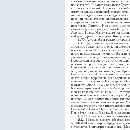
стихами. Охапкин как-то подошел, почита
нас заложат!» И пошел сдаваться в Союз 
готовит поэтический сборник и он в ней
лепту на алтарь российской словесности»
открыто. Отдали рукопись в издательство
положительная, вторую они заказали свое
совершенно одиозного учебника по советс
идеологов «Памяти». И рецензию написал,
главными врагами выбрал, слава Богу, те
Аронзон, Роальд Мандельштам. Аронзона 
в «Петербурге»! И так далее. Книгу, коне
НЛО
: Авторы были только питерские
В.К.
: Да, только питерские и неэми
заполнить белые пятна, и она, например, 
и так все знают. Вот из этой антологии и
никто не сомневался, но мы как бы выпол
моральное право идти неофициальным пут
Продолжали встречаться, дискутировать,
на какое-то время объединились, что для
Горичевой, которая вела наши семинары.
обсуждения, какие-то симпозиумы. Приче
Вся эта жизнь требовала какого-то отра
делать общий журнал, но мы с Борисом И
собственным изданием. Наш журнал «37»
Б.Иванова «Часы». «37» отличался тем, ч
был уже нормальный, «толстый» журнал. 
с 76-го года по чуть ли не 89-й. Печатал
право напечататься хотя бы один раз. А 
подход. Каждый номер мы делали как про
экспериментов – это книга в журнале. М
он издал эту книгу уже типографским спо
Седаковой и Елены Шварц. «37» отличался
Петербург, но и на Москву. В конце кон
НЛО
: Сколько всего вышло номеров 
В.К.
: 21 номер разного объема и ра
до 100-120 экземпляров. Представьте, ка
энтузиасты, бесплатные машинистки. Меха