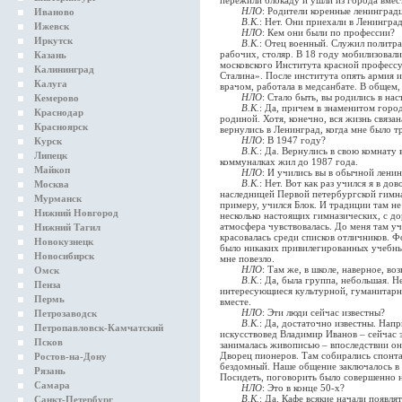
пережили блокаду и ушли из города вмес
НЛО
: Родители коренные ленинград
Иваново
В.К.
: Нет. Они приехали в Ленинград
Ижевск
НЛО
: Кем они были по профессии?
Иркутск
В.К.
: Отец военный. Служил политра
рабочих, столяр. В 18 году мобилизовал
Казань
московского Института красной професс
Калининград
Сталина». После института опять армия 
Калуга
врачом, работала в медсанбате. В общем,
НЛО
: Стало быть, вы родились в н
Кемерово
В.К.
: Да, причем в знаменитом горо
Краснодар
родиной. Хотя, конечно, вся жизнь связа
Красноярск
вернулись в Ленинград, когда мне было т
НЛО
: В 1947 году?
Курск
В.К.
: Да. Вернулись в свою комнату 
Липецк
коммуналках жил до 1987 года.
Майкоп
НЛО
: И учились вы в обычной лени
В.К.
: Нет. Вот как раз учился я в до
Москва
наследницей Первой петербургской гимна
Мурманск
примеру, учился Блок. И традиции там н
Нижний Новгород
несколько настоящих гимназических, с д
атмосфера чувствовалась. До меня там у
Нижний Тагил
красовалась среди списков отличников. Ф
Новокузнецк
было никаких привилегированных учебных
Новосибирск
мне повезло.
НЛО
: Там же, в школе, наверное, в
Омск
В.К.
: Да, была группа, небольшая. Н
Пенза
интересующиеся культурной, гуманитарн
Пермь
вместе.
НЛО
: Эти люди сейчас известны?
Петрозаводск
В.К.
: Да, достаточно известны. Напр
Петропавловск-Камчатский
искусствовед Владимир Иванов – сейчас 
Псков
занималась живописью – впоследствии он
Дворец пионеров. Там собирались спонт
Ростов-на-Дону
бездомный. Наше общение заключалось в
Рязань
Посидеть, поговорить было совершенно н
Самара
НЛО
: Это в конце 50-х?
В.К.
: Да. Кафе всякие начали появля
Санкт-Петербург