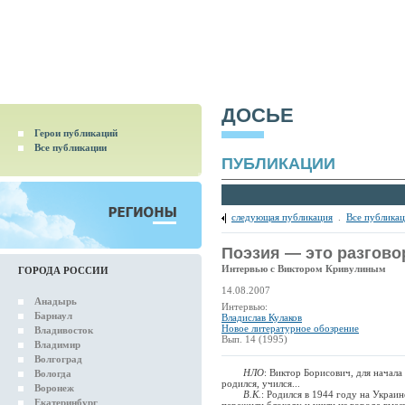
ДОСЬЕ
Герои публикаций
Все публикации
ПУБЛИКАЦИИ
следующая публикация
.
Все публика
Поэзия — это разгово
Интервью с Виктором Кривулиным
ГОРОДА РОССИИ
14.08.2007
Анадырь
Интервью:
Барнаул
Владислав Кулаков
Новое литературное обозрение
Владивосток
Вып. 14 (1995)
Владимир
Волгоград
НЛО
: Виктор Борисович, для начал
Вологда
родился, учился...
Воронеж
В.К.
: Родился в 1944 году на Украин
Екатеринбург