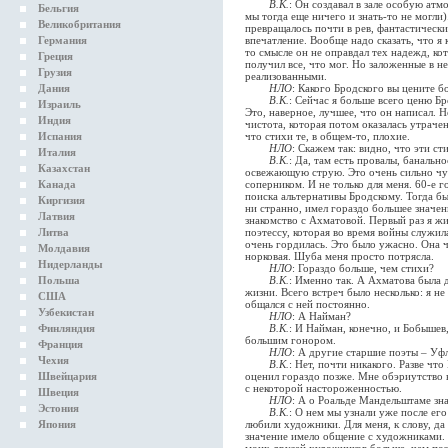
В.К.
: Он создавал в зале особую атмо
Бельгия
мы тогда еще ничего и знать-то не могли)
Великобритания
превращалось почти в рев, фантастическ
Германия
впечатление. Вообще надо сказать, что я 
то смысле он не оправдал тех надежд, ко
Греция
получил все, что мог. Но заложенные в не
Грузия
реализованными.
Дания
НЛО
: Какого Бродского вы цените б
В.К.
: Сейчас я больше всего ценю Б
Израиль
Это, наверное, лучшее, что он написал. Н
Индия
чистота, которая потом оказалась утрачен
Испания
что стихи те, в общем-то, плохие.
НЛО
: Скажем так: видно, что эти с
Италия
В.К.
: Да, там есть провалы, банальн
Казахстан
освежающую струю. Это очень сильно чув
Канада
соперником. И не только для меня. 60-е 
поиска альтернативы Бродскому. Тогда бы
Киргизия
ни странно, имел гораздо большее значен
Латвия
знакомство с Ахматовой. Первый раз я ж
Литва
поэтессу, которая во время войны служил
очень гордилась. Это было ужасно. Она ч
Молдавия
норковая. Шуба меня просто потрясла.
Нидерланды
НЛО
: Гораздо больше, чем стихи?
Польша
В.К.
: Именно так. А Ахматова была
жизни. Всего встреч было несколько: я не
США
общался с ней постоянно.
Узбекистан
НЛО
: А Найман?
Финляндия
В.К.
: И Найман, конечно, и Бобышев
большим гонором.
Франция
НЛО
: А другие старшие поэты – Уфл
Чехия
В.К.
: Нет, почти никакого. Разве ч
Швейцария
оценил гораздо позже. Мне обэриутство в
с некоторой настороженностью.
Швеция
НЛО
: А о Роальде Мандельштаме зн
Эстония
В.К.
: О нем мы узнали уже после ег
Япония
любили художники. Для меня, к слову, да
значение имело общение с художниками. 