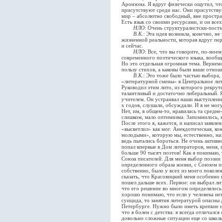
Аронзона. Я вдруг физически ощутил, что
присутствуют среди нас. Они присутствую
мир – абсолютно свободный, вне простран
Есть язык со своими ресурсами, и он всех
НЛО
: Очень структуралистски-пост
В.К.
: Эта идея возникла, конечно, не 
жизненной реальности, которая вдруг пер
и сейчас.
НЛО
: Все, что вы говорите, по-мое
современного поэтического языка, вообщ
Но это отдельная огромная тема. Вернемся
пользу стихов, а каковы были ваши отнош
В.К.
: Это тоже было частью выбора,
«литературной смены» в Центральное лит
Руководил этим лито, из которого рекрут
талантливый и достаточно либеральный. 
учителем. Он устраивал наши выступления
х годов, слушали, обсуждали. И я не могу
Нет, им, в общем-то, нравилась та средн
слишком, мало оптимизма. Запомнилось, к
После этого я, кажется, и написал заявле
«высветлил» как мог. Анекдотическая, ко
молодыми», которую мы, естественно, на
ведь пытались бороться. Не очень активно
попал впервые в Дом литераторов, меня, 
больше 90 тысяч поэтов! Как я понимаю, 
Союза писателей. Для меня выбор поэзии 
определенного образа жизни, с Союзом пис
собственно, было у всех из моего поколе
сказать, что Красовицкий меня особенно 
пошел дальше всех. Первое: он выбрал лит
что его решение во многом определялось
хорошо понимаю, что если у человека не
суицида, то занятия литературой опасны 
Петербурге. Нужно было иметь крепкие н
что я болен с детства: я всегда отличалс
довольно сложные ситуации еще со школ