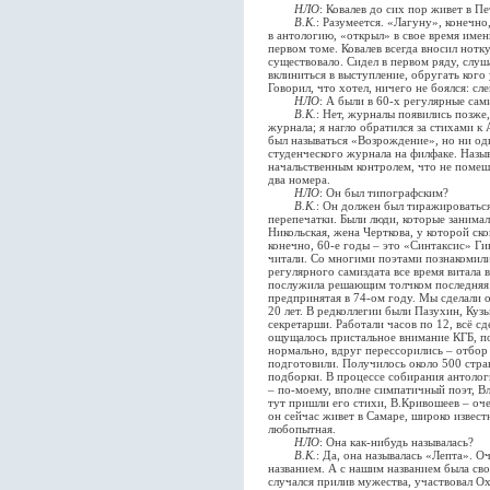
НЛО
: Ковалев до сих пор живет в П
В.К.
: Разумеется. «Лагуну», конечн
в антологию, «откpыл» в свое время имен
первом томе. Ковалев всегда вносил нотку
существовало. Сидел в первом ряду, слуш
вклиниться в выступление, обругать кого
Говорил, что хотел, ничего не боялся: сл
НЛО
: А были в 60-х регулярные са
В.К.
: Нет, журналы появились позже,
журнала; я нагло обратился за стихами к
был называться «Возрождение», но ни од
студенческого журнала на филфаке. Назыв
начальственным контролем, что не помеш
два номера.
НЛО
: Он был типографским?
В.К.
: Он должен был тиражироваться
перепечатки. Были люди, которые занимал
Никольская, жена Черткова, у которой ск
конечно, 60-е годы – это «Синтаксис» Ги
читали. Со многими поэтами познакомили
регулярного самиздата все время витала в
послужила решающим толчком последняя 
предпринятая в 74-ом году. Мы сделали
20 лет. В редколлегии были Пазухин, Куз
секретарши. Работали часов по 12, всё с
ощущалось пристальное внимание КГБ, по
нормально, вдруг перессорились – отбор
подготовили. Получилось около 500 стра
подборки. В процессе собирания антолог
– по-моему, вполне симпатичный поэт, Вл
тут пришли его стихи, В.Кривошеев – оч
он сейчас живет в Самаре, широко изве
любопытная.
НЛО
: Она как-нибудь называлась?
В.К.
: Да, она называлась «Лепта». О
названием. А с нашим названием была сво
случался прилив мужества, участвовал Ох