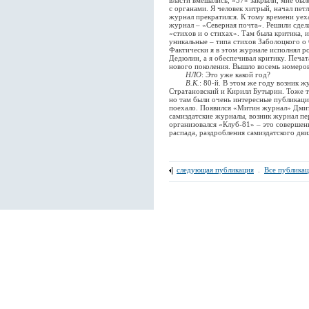
власти вмешались, «37» закрыли, мне был
с органами. Я человек хитрый, начал петля
журнал прекратился. К тому времени уеха
журнал – «Северная почта». Решили сдела
«стихов и о стихах». Там была критика,
уникальные – типа стихов Заболоцкого о С
Фактически я в этом журнале исполнял ро
Дедюлин, а я обеспечивал критику. Печа
нового поколения. Вышло восемь номеров
НЛО
: Это уже какой год?
В.К.
: 80-й. В этом же году возник 
Стратановский и Кирилл Бутырин. Тоже т
но там были очень интересные публикаци
поехало. Появился «Митин журнал» Дмит
самиздатские журналы, возник журнал пе
организовался «Клуб-81» – это совершен
распада, раздробления самиздатского дви
следующая публикация
.
Все публика