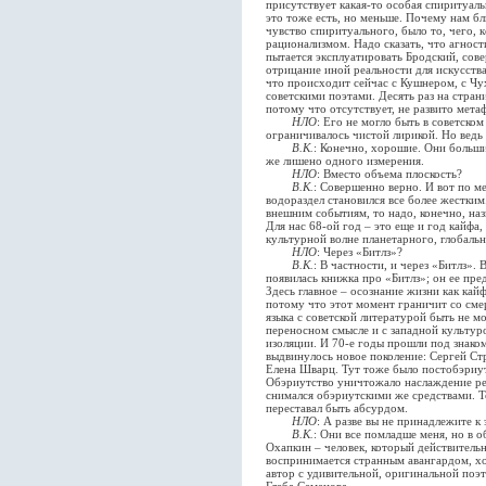
присутствует какая-то особая спиритуал
это тоже есть, но меньше. Почему нам б
чувство спиритуального, было то, чего, 
рационализмом. Надо сказать, что агнос
пытается эксплуатировать Бродский, сов
отрицание иной реальности для искусства
что происходит сейчас с Кушнером, с Ч
советскими поэтами. Десять раз на страни
потому что отсутствует, не развито мета
НЛО
: Его не могло быть в советско
ограничивалось чистой лирикой. Но ведь
В.К.
: Конечно, хорошие. Они больши
же лишено одного измерения.
НЛО
: Вместо объема плоскость?
В.К.
: Совершенно верно. И вот по ме
водораздел становился все более жестким
внешним событиям, то надо, конечно, назв
Для нас 68-ой год – это еще и год кайфа
культурной волне планетарного, глобальн
НЛО
: Через «Битлз»?
В.К.
: В частности, и через «Битлз».
появилась книжка про «Битлз»; он ее пре
Здесь главное – осознание жизни как кай
потому что этот момент граничит со сме
языка с советской литературой быть не м
переносном смысле и с западной культуро
изоляции. И 70-е годы прошли под знако
выдвинулось новое поколение: Сергей Ст
Елена Шварц. Тут тоже было постобэриу
Обэриутство уничтожало наслаждение реа
снимался обэриутскими же средствами. То
переставал быть абсурдом.
НЛО
: А разве вы не принадлежите к
В.К.
: Они все помладше меня, но в о
Охапкин – человек, который действительн
воспринимается странным авангардом, хо
автор с удивительной, оригинальной поэт