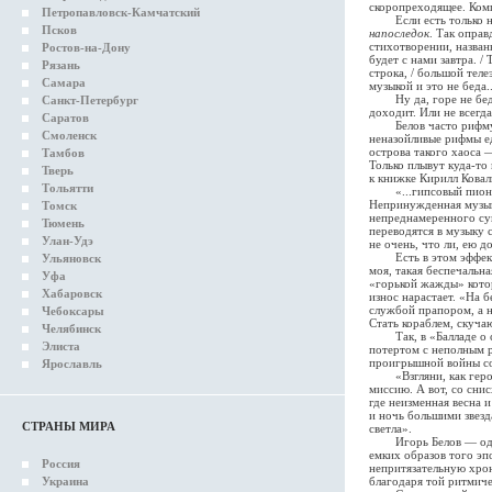
скоропреходящее. Комп
Петропавловск-Камчатский
Если есть только нека
Псков
напоследок
. Так опра
стихотворении, названн
Ростов-на-Дону
будет с нами завтра. /
Рязань
строка, / большой тел
Самара
музыкой и это не беда.
Ну да, горе не беда. 
Санкт-Петербург
доходит. Или не всегд
Саратов
Белов часто рифмует 
Смоленск
неназойливые рифмы ед
острова такого хаоса 
Тамбов
Только плывут куда-то 
Тверь
к книжке Кирилл Кова
Тольятти
«...гипсовый пионер 
Непринужденная музык
Томск
непреднамеренного сущ
Тюмень
переводятся в музыку 
Улан-Удэ
не очень, что ли, ею д
Есть в этом эффект де
Ульяновск
моя, такая беспечальн
Уфа
«горькой жажды» котор
Хабаровск
износ нарастает. «На б
службой прапором, а не
Чебоксары
Стать кораблем, скуча
Челябинск
Так, в «Балладе о со
Элиста
потертом с неполным р
проигрышной войны со
Ярославль
«Взгляни, как героич
миссию. А вот, со сни
где неизменная весна 
и ночь большими звезда
СТРАНЫ МИРА
светла».
Игорь Белов — один и
емких образов того эп
Россия
непритязательную хро
Украина
благодаря той ритмиче