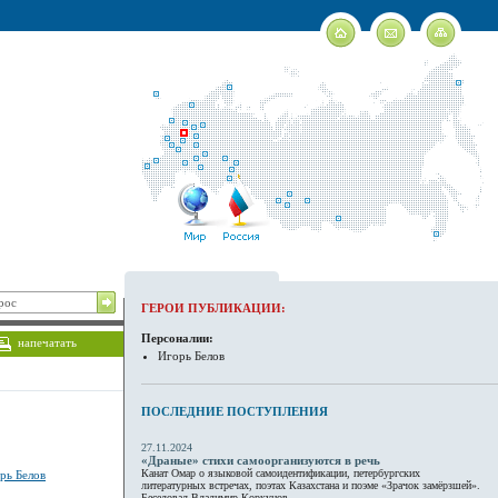
ГЕРОИ ПУБЛИКАЦИИ:
Персоналии:
напечатать
Игорь Белов
ПОСЛЕДНИЕ ПОСТУПЛЕНИЯ
27.11.2024
«Драные» стихи самоорганизуются в речь
Канат Омар о языковой самоидентификации, петербургских
рь Белов
литературных встречах, поэтах Казахстана и поэме «Зрачок замёрзшей».
Беседовал Владимир Коркунов