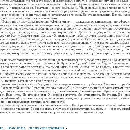
томительный пролог к суровому и варварскому эону, уже угадываемому еще не болью,
ывается у Белова мимолетными гротесками. «На улицах бухие мужики, / а на календаре вос
еть <...> как на улице на Воздушной своего компаньона / бьют ногами в лицо черножопые 
омантик, он не может оттолкнуться от этой презренной прозы и ее полукриминальных фиг
воим персонажем, стоит тому как-то затесаться в его стих. До отождествления. И с тем одн
, и этими челноками, с их компаньоном...
ть у него такое стихотворение, «Донна Анна» — однажды поразившая меня метафора ст
льшое (в сборнике Белов его еще переписал и подсократил сверх всякой меры, сравнительно 
стихотворение вместило в себя лироэпическую драму потерянной перспективы и отсутству
остите) разом по двум опубликованным вариантам: «...Донна Анна, убери в холодильник 
 том, что Бог не бывает в этих местах. / Отчизна спьяну тебя пытается поцеловать, / слегка 
ои кавалеры бритоголовые дерутся на площадях, / проклиная буржуев и не сочувствуя алкаша
ьезных вещах / давно уже пахнет смертью, как афганская анаша <...> А все остальное забыт
наются умершие от ран / собутыльники мужа, сгинувшего в Чечне, / да застреленный банд
ращаясь с дежурства, ты дремлешь в транспорте городском <...> Рядом едут сограждане, наи
амм, гарантированное тепло! / А ты улыбаешься, чувствуя, как через всю страну, / от тоски 
отемок обыденного существования здесь всплывает глобальная тема русской (а может, и
 что случилось в новом столетии с Россией, Прекрасной Дамой и мировой душой, с Революц
-архетип вброшен в потемки актуальной жизни и обречен влачить ее тяжесть. Тяжесть то
ности самым главным — тем, что называется смыслом общего и личного бытия.
амвай пусть уходит в стихах Белова в депо или к кольцу, где надолго или навсегда зату
чательно скиснуть. Есть в стихотворении стоическая нота. Есть смиренная готовность прете
и не трепеща. Есть победа над отчаянием.
ние, эта решимость и абсурдная отвага задают важную ноту беловской лирики. «...разб
 “Я люблю тебя, жизнь. Я уверен, что это взаимно”», / и играет пластинка в распахнутом нас
ва, но она есть — слеза, омывающая мир, освежающая и обновляющая его. Проплакаться оди
ся. Вздохнуть. Пожать плечами. Он строит в пустоте, без фундамента. Но строит. И очевид
го события оборачивается подчас не легкомыслием, не игровым пофигизмом в уже испытан
 но и не стремлением грузить вагонами траур.
шанс нащупать реальность и вытягивать смысл. Не обременяя читателя лишней, добавоч
во нежного утешения. Зафиксировать точку своего присутствия, а может, и — создать силой
вный, конечно, вечности, но явно настроенный на диалог с музыкой сфер.
ия
.
Игорь Белов
.
предыдущая публикация