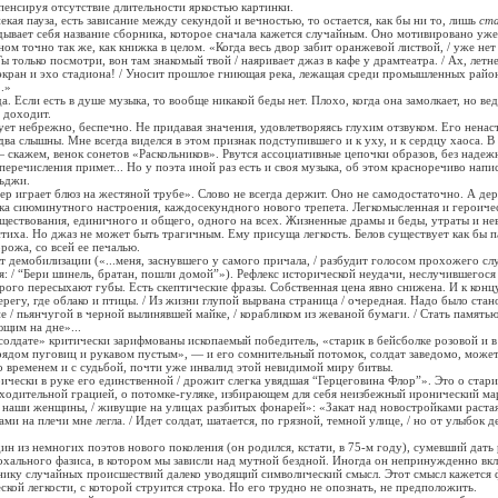
енсируя отсутствие длительности яркостью картинки.
я пауза, есть зависание между секундой и вечностью, то остается, как бы ни то, лишь
ст
вдывает себя название сборника, которое сначала кажется случайным. Оно мотивировано уже
ом точно так же, как книжка в целом. «Когда весь двор забит оранжевой листвой, / уже нет
 Ты только посмотри, вон там знакомый твой / наяривает джаз в кафе у драмтеатра. / Ах, летн
еэкран и эхо стадиона! / Уносит прошлое гниющая река, лежащая среди промышленных районо
..»
Если есть в душе музыка, то вообще никакой беды нет. Плохо, когда она замолкает, но вед
а доходит.
небрежно, беспечно. Не придавая значения, удовлетворяясь глухим отзвуком. Его ненас
ва слышны. Мне всегда виделся в этом признак подступившего и к уху, и к сердцу хаоса. В
— скажем, венок сонетов «Раскольников». Рвутся ассоциативные цепочки образов, без надеж
перечисления примет... Но у поэта иной раз есть и своя музыка, об этом красноречиво напи
льджи.
играет блюз на жестяной трубе». Слово не всегда держит. Оно не самодостаточно. А де
а сиюминутного настроения, каждосекундного нового трепета. Легкомысленная и героиче
ествования, единичного и общего, одного на всех. Жизненные драмы и беды, утраты и не
стиха. Но джаз не может быть трагичным. Ему присуща легкость. Белов существует как бы 
орожа, со всей ее печалью.
мобилизации («...меня, заснувшего у самого причала, / разбудит голосом прохожего слу
ая: / “Бери шинель, братан, пошли домой”»). Рефлекс исторической неудачи, неслучившегося
ого пересыхают губы. Есть скептические фразы. Собственная цена явно снижена. И к конц
ерегу, где облако и птицы. / Из жизни глупой вырвана страница / очередная. Надо было стан
 / пьянчугой в черной вылинявшей майке, / корабликом из жеваной бумаги. / Стать памятью 
ющим на дне»...
лдате» критически зарифмованы ископаемый победитель, «старик в бейсболке розовой и в
ядом пуговиц и рукавом пустым», — и его сомнительный потомок, солдат заведомо, может 
 временем и с судьбой, почти уже инвалид этой невидимой миру битвы.
ески в руке его единственной / дрожит слегка увядшая “Герцеговина Флор”». Это о стар
сходительной грацией, о потомке-гуляке, избирающем для себя неизбежный иронический м
и наши женщины, / живущие на улицах разбитых фонарей»: «Закат над новостройками растая
ми на плечи мне легла. / Идет солдат, шатается, по грязной, темной улице, / но от улыбок д
з немногих поэтов нового поколения (он родился, кстати, в 75-м году), сумевший дать 
охального фазиса, в котором мы зависли над мутной бездной. Иногда он непринужденно вкл
нику случайных происшествий далеко уводящий символический смысл. Этот смысл кажется
ской легкости, с которой струится строка. Но его трудно не опознать, не предположить.