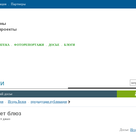
кция
.
Партнеры
оны
проекты
.
.
.
АТЕКА
ФОТОРЕПОРТАЖИ
ДОСЬЕ
БЛОГИ
ИИ
ий досье
ия
.
Игорь Белов
.
предыдущая публикация
ет блюз
от джаз
Досье:
Иго