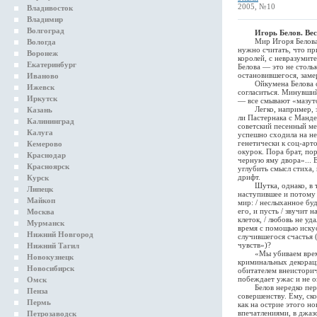
2005, №10
Владивосток
Владимир
Волгоград
Игорь Белов. Вес
Мир Игоря Белова — м
Вологда
нужно считать, что пр
Воронеж
королей, с невразуми
Екатеринбург
Белова — это не столь
остановившегося, заме
Иваново
Ойкумена Белова сост
Ижевск
согласиться. Минувший
Иркутск
— все смывают «мазуто
Легко, например, заме
Казань
ли Пастернака с Манде
Калининград
советский песенный ме
Калуга
успешно сходила на не
генетически к соц-арто
Кемерово
окурок. Пора брат, по
Краснодар
черную яму двора»... 
Красноярск
углубить смысл стиха,
дрифт.
Курск
Шутка, однако, в том,
Липецк
наступившее и потому
Майкоп
мир: / неслыханное буд
его, и пусть / звучит 
Москва
клеток, / любовь не у
Мурманск
время с помощью искус
Нижний Новгород
случившегося счастья 
чувств»)?
Нижний Тагил
«Мы убиваем время в к
Новокузнецк
криминальных декорац
Новосибирск
обитателем внеисторич
побеждает ужас и не о
Омск
Белов нередко перепис
Пенза
совершенству. Ему, ск
Пермь
как на острие этого н
впечатлениями, в джаз
Петрозаводск