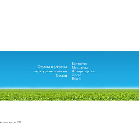
Картотека
Страны и регионы
Медиатека
Литературные проекты
Фоторепортажи
Досье
Студия
Блоги
ательством РФ.