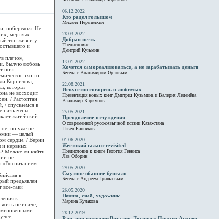
06.12.2022
Кто радел голышом
Михаил Перепёлкин
и, побережья. Не
28.03.2022
них, мертвых
Добрая весть
ный тон жизни у
Предисловие
 остывшего и
Дмитрий Кузьмин
ув плечом,
13.01.2022
ии, былую любовь
Хочется самореализоваться, а не зарабатывать деньги
т поэт.
Беседа с Владимиром Орловым
мическое эхо то
или Корнилова,
22.08.2021
лы, которая
Искусство говорить о любимых
 она не восходит
Презентация новых книг Дмитрия Кузьмина и Валерия Леденёва
ен. / Растоптан
Владимир Коркунов
, / спускаемся в
же назначены
25.05.2021
якает житейский
Преодоление отчуждения
О современной русскоязычной поэзии Казахстана
ое, но уже не
Павел Банников
помни — целый
ом сердце. / Верни
01.06.2020
Жестокий талант revisited
бы и нервных
Предисловие к книге Георгия Генниса
ба? Можно ли найти
Лев Оборин
нии не
ым «Воспитанием
29.05.2020
Смутное обаяние бунгало
бийства в
Беседа с Андреем Гришаевым
орый предъявлен
 все-таки
26.05.2020
Левша, сноб, художник
ления к
Марина Кулакова
 жить не иначе,
 с мгновенными
28.12.2019
учее,
Речь при вручении Виталию Лехциеру Премии Андрея