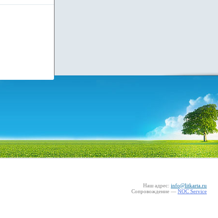
Наш адрес:
info@litkarta.ru
Сопровождение —
NOC Service