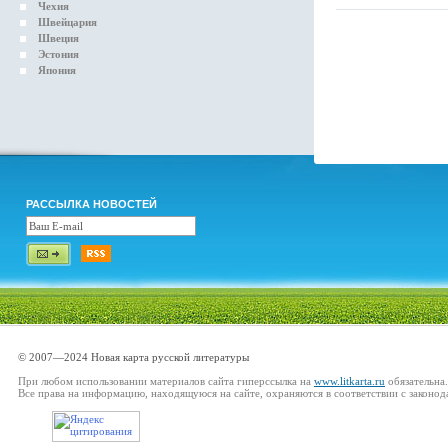
Чехия
Швейцария
Швеция
Эстония
Япония
РАССЫЛКА НОВОСТЕЙ
© 2007—2024 Новая карта русской литературы
При любом использовании материалов сайта гиперссылка на
www.litkarta.ru
обязательна.
Все права на информацию, находящуюся на сайте, охраняются в соответствии с законод