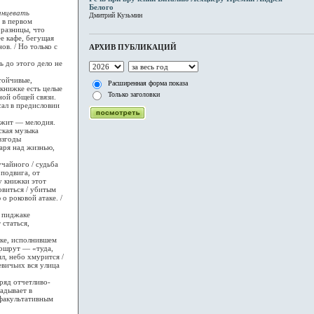
Белого
анцевать
Дмитрий Кузьмин
 в первом
 разницы, что
ее кафе, бегущая
в. / Но только с
АРХИВ ПУБЛИКАЦИЙ
ь до этого дело не
тойчивые,
Расширенная форма показа
 книжке есть целые
Только заголовки
ной общей связи.
сал в предисловии
ржит — мелодия.
ская музыка
взгоды
паря над жизнью,
чайного / судьба
 подвига, от
у книжки этот
овиться / убитым
о роковой атаке. /
 пиджаке
статься,
ике, исполнившем
аршрут — «туда,
л, небо хмурится /
евичьих вся улица
ряд отчетливо-
адывает в
 факультативным