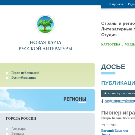
О проекте
.
Реда
Страны и реги
Литературные 
Студия
.
КАРТОТЕКА
МЕДИ
ДОСЬЕ
Герои публикаций
Все публикации
ПУБЛИКАЦ
к списку персонал
следующая публикац
Пионер игра
Игорь Белов. Весь эт
ГОРОДА РОССИИ
29.09.2008
Анадырь
Евгений Ермолин
Барнаул
Знамя