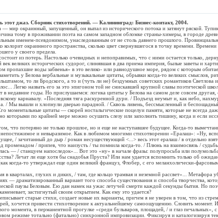
ь этот джаз. Cборник стихотворений. — Калининград: Бизнес-контакт, 2004.
ир окраинный, запущенный, он выпал из исторического потока и затянут ряской. Тупик
ичина тому в проживании поэта на самом западном обломке страны-химеры, в городе древ
тельным именем-псевдонимом, унаследованным от не столь давнего прошлого. Провинциаль
ко колорит окраинного пространства, сколько цвет свернувшегося в точку времени. Времени
ршего у своего предела.
оит из потерь. Настолько очевидных и непоправимых, что с ними остается только, дерн
 век великих исторических судорог, слинявшая в два приема империя, былые заветы и харт
м пропахшие воды забвенья» в это велико- или равнодушное море, рядом с которым обитае
тить у Белова вербальные и музыкальные цитаты, обрывки когда-то великих смыслов, рит
льштамом, то ли Бродского, а то и (чуть ли не) бездумных советских романтиков Светлова 
лос... Легко назвать его за это эпигоном той не снискавшей крупной славы поэтической шко
т в недавние годы. Но прислушаемся: логика цитаты у Белова на самом деле совсем другая,
вскому карнавалу. «Последняя тяга раскуренной дури. / Подъезд неумыт и, как небо, нахмур
ра. / Мы вышли и хлопнули дверью парадной. / Сквозь ливень, бессмысленный и беспощадный
Его моментальные цитаты — скорей ностальгические поцелуи памяти, которые не всегда да
 но которыми по крайней мере можно осушить слезу или заполнить тишину, когда и если исс
 что потеряно не только прошлое, но и еще не наступавшее будущее. Когда-то вымечтанн
 непостижимое и невыразимое. Как в любимом многими стихотворении «Ералаш»: «Ну, вс
ущее, / зачитанный до дыр / роман несуществующий <...> весь этот ералаш / в отдельно взят
над променадом / припев, что наизусть / ты помнила когда-то. / Плюнь на взаимосвязь / судь
далась — / станцуем напоследок»... Вот это «ну» в начале фразы: полупросьба или полумоль
ства? Лечат ли еще хотя бы снадобья Пруста? Или нам удается вспомнить только об ожида
(как когда-то утверждал еще один великий француз, Флобер, с его меланхолически-фарсов
варталах, глухих и диких, / там, где кольцо трамвая и неземной рассвет»... Метафора у
иях — драматизированный вариант того способа существования и способа творчества, кот
еской паузы Беловым. Ею дан намек на ужас летучей смерти каждой секунды бытия. Но поэт
каменевает, застигнутый своим открытием. Как ему это удается?
ывает старые стихи, создает новые их варианты, причем я не уверен в том, что из стрем
орей, хочется привести стихотворение к актуальнейшему самоощущению. Словить момент. И
ового момента, в перманентной прогулке «среди бульваров, площадей, / и глаз печальных»,
овом режиме тотально (фатально) синхронной импровизации. Фиксируя и каталогизируя тек