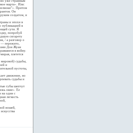
 но уже странным
ьмое марта». Или:
“челноки”». Притом
урантов. Он
оруким солдатом, и
раны и эпохи в
с публикацией в
ющей сути. Я
водку, попробуй
увядшую сигарету
м, / а разговор о
о — пережито,
итами Дон Жуан
гравшиеся в войну.
умирая, плетется
 мировой) судьбы,
ией и
мительной пустоты,
хает движение, но
рпевать судьбы и
итые губы шепчут
тежь окне». Ее
н на один с
ная легкость
ной,
ной ношей,
 искусства