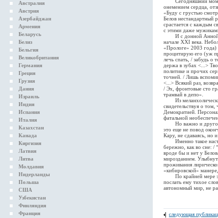
Сегодняшний момент, 
Австралия
онемением сердца, отз
Австрия
«Буду с грустью смотр
Азербайджан
Белов нестандартный р
срастается с каждым с
Армения
с этими даже мужиками
Беларусь
И с донной Анной. Ес
Белиз
начале XXI века. Небо
«Прологе» 2003 года) 
Бельгия
процитирую его (уж пр
Великобритания
лечь спать, / забудь о
Германия
держа в зубах <...> Тв
политике и прочих сер
Греция
точней. / Лишь вспоми
Грузия
<...> Всякий раз, возв
Дания
/ Эх, фронтовые сто гр
трамвай в депо».
Израиль
Из меланхолических п
Индия
свидетельствуя о том,
Испания
Демократией. Персонаж
фатальной необеспечен
Италия
Но важно и другое. Тр
Казахстан
это еще не повод окон
Канада
Кару, не сдаваясь, но 
Именно такое настрое
Киргизия
бережно, как во сне: /
Латвия
вроде бы и нет у Бело
Литва
мирозданием. Улыбнуть
проживания лирическо
Молдавия
«кибировской» манере,
Нидерланды
По крайней мере это 
Польша
послать ему тихое сло
автономный мир, не ра
США
Узбекистан
Финляндия
Франция
следующая публикац