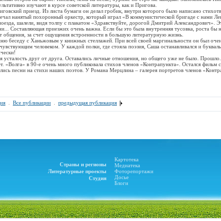
ультативно изучают в курсе советской литературы, как и Пригова.
кий приезд. Из листа бумаги он делал гробик, внутри которого было написано стихотв
ечал нанятый похоронный оркестр, который играл «В коммунистической бригаде с нами Ле
оезда, шалели, видя толпу с плакатом «Здравствуйте, дорогой Дмитрий Александрович». Э
ни... Составляющая приезжих очень важна. Если бы это была внутренняя тусовка, роста бы 
ет общения, за счет ощущения встроенности в большую литературную жизнь.
беседу с Ханьжовым у книжных стеллажей. При всей своей маргинальности он был оче
чувствующим человеком. У каждой полки, где стояла поэзия, Саша останавливался и буква
чески!
сталость друг от друга. Оставались личные отношения, но общего уже не было. Прошло. 
ет. «Волга» в 90-е очень много публиковала стихов членов «Контрапункта». Остался фильм 
ялись песни на стихи наших поэтов. У Романа Мерцлина – галерея портретов членов «Контр
ия
.
Все публикации
.
предыдущая публикация
Картотека
Страны и регионы
Медиатека
Литературные проекты
Фоторепортажи
Досье
Студия
Блоги