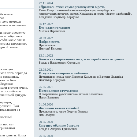
27.11.2024
«Драные» стихи самоорганизуются в речь
Канат Омар о языковой самоидентификации, петербургских
литературных встречах, поэтах Казахстана и поэме «Зрачок замёрзшей».
20-летию
Беседовал Владимир Коркунов
его
х, кто помнит
06.12.2022
ичным и знаковым.
Кто радел голышом
Михаил Перепёлкин
ь свою основную
м – собралось
28.03.2022
еседников с этим
Добрая весть
оголосья сложилось
Предисловие
турной жизни
Дмитрий Кузьмин
13.01.2022
Хочется самореализоваться, а не зарабатывать деньги
Беседа с Владимиром Орловым
ружающим
22.08.2021
умов того периода.
Искусство говорить о любимых
е связанных.
Презентация новых книг Дмитрия Кузьмина и Валерия Леденёва
вало – был
Владимир Коркунов
, Людмила
25.05.2021
сали в ответ очень
Преодоление отчуждения
а в российском
О современной русскоязычной поэзии Казахстана
а значимой фигуры
Павел Банников
апрещен,
01.06.2020
ровской. Там
Жестокий талант revisited
страдавшим от
Предисловие к книге Георгия Генниса
Лев Оборин
звестный
29.05.2020
у нас нет
Смутное обаяние бунгало
стриальном
Беседа с Андреем Гришаевым
ли деньги. Когда
26.05.2020