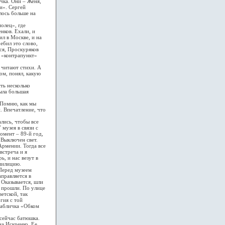
чка. Они – Женя,
и». Сергей
лось больше на
олец», где
нков. Ехали, и
ил в Москве, и на
ебил это слово,
тся, Проскуряков
о «контрапункт»
 читают стихи. А
лом, понял, какую
ть несколько
ыла большая
Помню, как мы
. Впечатление, что
лись, чтобы все
музея в связи с
омент – 89-й год,
 Выключен свет.
Армении. Тогда все
встреча и я
, и нас везут в
 милицию.
Перед музеем
аправляется в
 Оказывается, шли
ы прошли. По улице
етской, так
гия с той
табличка «Обком
сейчас батюшка.
на Искренко. Ее