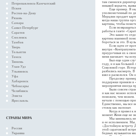
там сменился директор
Петропавловск-Камчатский
никакой корысти, вызв
Псков
Еще пример. Я оказал
уполномоченный по дел
Ростов-на-Дону
Мерцлин продает карти
Рязань
когда наша группа орг
Самара
картины, чтобы помоч
Если возвращаться к 
Санкт-Петербург
работы в газете «Сарат
Саратов
Это какие-то отдельн
Смоленск
картина взаимной помо
бороться за это. В кул
Тамбов
Если идти от противно
Тверь
внутри «Контрапункта»
Тольятти
приурочивая их к свои
меня наезжает: ты испу
Томск
Был еще один случай, 
Тюмень
году, и я как большой
Улан-Удэ
Соколовой горе. Истори
разбились насмерть. В
Ульяновск
взял и раскололся. Он
Уфа
Продолжу примеры соц
Хабаровск
поддержки приняли в «
мероприятия иногда п
Чебоксары
Были совсем странные
Челябинск
и как нас можно испо
Элиста
поможем, чем можем. У
начали с помощью прим
Ярославль
Единственно, мы все н
стояла как экспонат.
Когда я привел к ним
момент Женя еще не зн
СТРАНЫ МИРА
Мы занимались не тол
и ее исполнением. Мы 
«Достойную встречу Д
Россия
этой саратовской встр
Украина
бедных музыкантов мил