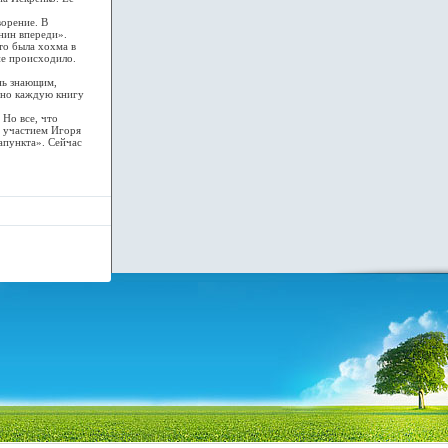
орение. В
нин впереди».
то была хохма в
не происходило.
нь знающим,
льно каждую книгу
Но все, что
с участием Игоря
апункта». Сейчас