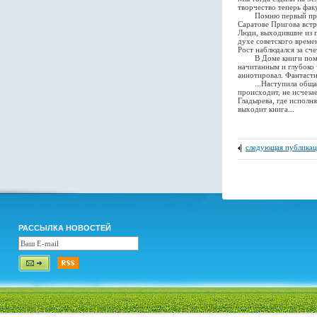
творчество теперь фак
Помню первый приговс
Саратове Пригова встр
Люди, выходившие из п
духе советского време
Рост наблюдался за сч
В Доме книги помню 
начитанным и глубоко 
аннотировал. Фантасти
...Наступила общая у
происходит, не исчеза
Гладырева, где исполн
выходит книга...
следующая публикац
РАССЫЛКА НОВОСТЕЙ