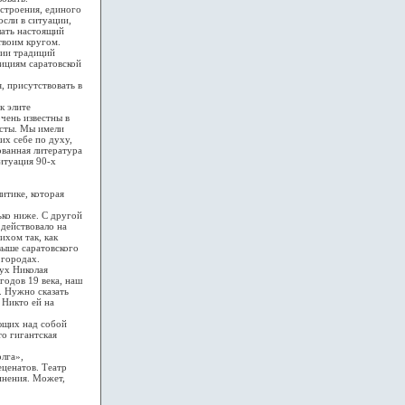
строения, единого
осли в ситуации,
лать настоящий
твоим кругом.
нии традиций
дициям саратовской
, присутствовать в
к элите
очень известны в
ксты. Мы имели
их себе по духу,
ованная литература
ситуация 90-х
итике, которая
ько ниже. С другой
 действовало на
ихом так, как
выше саратовского
 городах.
ух Николая
годов 19 века, наш
. Нужно сказать
 Никто ей на
ющих над собой
то гигантская
лга»,
еценатов. Театр
инения. Может,