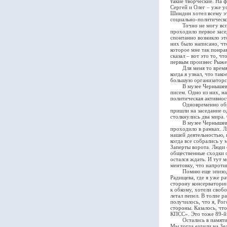
такие творческие. На 
Сергей и Олег – уже у
Шиндин хотел всему эт
социально-политическо
Точно не могу вспомн
проходило первое засе
спонтанно возникло это
них было написано, что
которое мне так понра
сказал – вот это то, ч
первым произнес Рыжен
Для меня то время был
когда я узнал, что так
большую организаторс
В музее Чернышевског
писем. Одно из них, н
политическая активност
Одновременно образов
пришли на заседание о
столкнулись два мира.
В музее Чернышевског
проходило в рамках. Лю
нашей деятельностью, 
когда все собрались у 
Заперты ворота. Люди 
общественные сходки о
остался ждать. И тут 
ментовку, что напротив
Помню еще эпизод, ко
Радищева, где я уже р
сторону консерватории
к обкому, хотели своб
летал пепел. В толпе р
получилось, что я, Рог
стороны. Казалось, чт
КПСС». Это тоже 89-й
Остались в памяти не
Мы тогда ездили на Зе