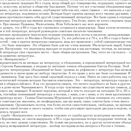
должило традиции 60-х годов, когда общий дух товарищества, поддержки, единого на
е, искусству, культуре и обществу был важнее. Потому что все участники объединения выр
ажно, и даже почти не важно, опубликуют тебя или нет, самое главное – это написать и сде
ную литературу, подлинную поэзию. Которая будет оценена прежде всего твоими друзьями, 
 противопоставить себя другой существовавшей литературе. Все были едины в отрица
етская литература как явление всеми отвергалась. Тем более, никто не хотел следовать тра
. При именах Палькина, Малохаткина, Исая Тобольского нас всех корежило.
ать, что в 80-е годы все стремились оставаться в андеграунде. Люди хотели печататься
 не в той литературе, которой руководили советские писатели-чиновники.
льно проводимую творческую позицию откликнулись поэты и писатели, принадлежащие 
ы, прежде всего из Москвы и Петербурга. Те, кто работали и в 70-е, и в 80-е годы и были 
гостей – еще и приток литературы самиздата, ведь все привозили с собой самиздатовские те
, что было запрещено. Это общение было для нас очень важным. Мы встречали людей, близк
ают. Настроение, что андеграунд выходит из подполья и как настоящая, честная, не ангажир
ой литературе свое серьезное место – было общим настроением. Увы, этого не случилось – 
ла развитию литературы...
 «Контрапункта»?
вательность во взглядах на литературу, в убеждениях, в определенной литературной пол
м Сергеем Рыженковым, и вторым по значению членом объединения Олегом Роговым. Этой
других литературных объединений не было: уровень их рефлексии о литературе был нескол
денность в своем праве на свободу творчества. А это право у всех нас было осознанным. И
 привлекала. Еще здесь был самый серьезный подход к слову. Никто не умел работать над ст
поэтической техники которых был высок изначально. Это – литература, литература гораздо 
я и общероссийского. Я на сто процентов уверен, что ничего подобного не было в других
оме-музее Чернышевского. Я тогда остро чувствовал: мы существуем внутри символа, д
кого нас защищает. В момент перелома, который в чем-то походит на ситуацию 50-х, 60-х 
як, тончайше понимавший литературу и поэзию, с нами, а не с ними, и это меня вдохновляло
директора музея – Галины Платоновны Мурениной, которая глубоко понимала эту ситуацию.
 советовал нас выгонять, но неофициально, как мы знаем, таких советов было очень много.
кову. Организовать поэтов, тем более поэтов самостоятельных, свободных, не призна
власти самой поэзии и своего таланта, чтобы они регулярно приходили два раза в неделю, э
илось труднее всех.
дьбе «Контрапункта» и его финале отдельно от судьбы других культурных проектов. «Во
 Боровиковым, не смогла выдержать: в 90-е годы произошла потеря поддержки читателя, м
уху, не смог дальше существовать. Не только мы распались, но и другие поэтические объед
ериод возвращенной литературы – вообще последняя волна интереса в России к чтению...