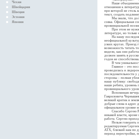
Чехия
Наше объединение про
Швейцария
отношения к литератур
при которой не столь в
Швеция
текст, создать подлин
Эстония
Мы знали, что должны
Япония
совка. Официальная сов
провинциальной поэзии
При этом не нужно дум
литературе, но только
На нашу последовате
неофициальной культур
узких кругах. Приезд 
возможность читать то
видели, как они работ
должен занять в русск
годов не способствова
В чем уникальность
Главное – это последо
проводилась и лидеро
последовательности у 
стороны – полная убеж
нашу публику: свобода
наши ребята, уровень 
провинциального уровн
Вспоминаю вечера в д
Гавриловича Чернышевс
великий критик и земл
добрые слова в адрес 
официальном уровне не
Спасибо Сергею Рыжен
никакой власти, кроме 
работа. Сергею приход
Нельзя говорить о су
редактируемая Сергеем
АТХ, близкий нам по д
период перестройки, п