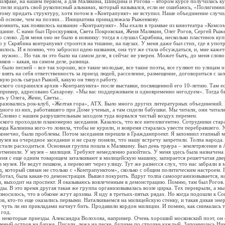
филфаке, на нашем первом, а для Малякина, Шиндина и Рогова – втором курсе получилась ку
спели издать свой рукописный альманах, который назывался, если не ошибаюсь, «Полигимни
ому придать структуру, хотя потом в «Контрапункт» не вступил. Наше объединение случи
й основе, чем на поэзии... Инициатива принадлежала Рыженкову.
ить, как появилось название «Контрапункт». Мы ехали в трамвае из кинотеатра «Комсом
дание. С нами был Проскуряков, Света Покровская, Женя Малякин, Олег Рогов, Сергей Рыже
 слово. Для меня оно не было в новинку: тогда я слушал Скрябина, несколько пластинок куп
 у Скрябина контрапункт строится на тишине, на паузах. У меня даже был стих, где я употр
вилось. И я помню, что забросил идею названия, она тут же стала обсуждаться, и, мне каже
то нужно... Но так ли это было на самом деле, я сейчас не уверен. Может быть, до меня слов
ков – какая, на самом деле, разница.
о песней – все так хорошо, все такие молодые, все такие поэты, все гуляют по улицам и
ое взять на себя ответственность за приезд людей, расселение, размещение, договориться с за
кую роль сыграл Рыжий, какую он тянул работу.
о сохранился архив «Контрапункта» после выставки, посвященной его 10-летию. Там ес
апример, адресовано Сахарову. «Мы вас поддерживаем и одновременно негодуем». Тогда б
ь у Олега, Жени, Светы...
ались рок-клуб, «Желтая гора», АТХ. Было много других литературных объединений. 
дного из них, работавшего при Доме ученых, а там сидели бабушки. Мы читали, они читали
 Словно с нашим разрушительным заходом туда ворвался чистый воздух перемен.
о проходили планомерно заседания. Казалось, что все интеллигентно. Сотрудники стара
да Калинина кого-то ловила, чтобы не курили, и вовремя старалась увести перебравшего. У 
конечно, были проблемы. Потом заседания перешли в Гражданпроект. Я запомнил этапный м
музея на очередное заседание и не сразу поняли, что нашу встречу запретили. Толпа народа.
стали расходиться. Основная группа пошла к Малякину. Был день траура – землетрясение в 
тменили. У музея – милиция. Требуют немедленно разойтись. У меня здесь была назначена 
меня с еще одним товарищем заталкивают в милицейскую машину, запирается решетчатая дверь
 музея. Не ведут пешком, а перевозят через улицу. Тут же разнесся слух, что нас забрали в
торый связан не столько с «Контрапунктом», сколько с общим политическим настроем. 
аботал, была какая-то демонстрация. Вышел покурить. Вдруг толпа самоорганизовывается, н
, выходит на проспект. Я оказываюсь вовлеченным в демонстрацию. Помню, там был Рогов.
оды. В это время другая такая же группа организовывалась возле цирка. Тех перекрыли, а м
азносилось, что в обкоме жгут архивы. Я иду в третьих-пятых рядах. Но когда подошли к Сов
ов, кто-то еще оказались первыми. Наталкиваемся на милицейскую стенку, и такая дикая энер
о чуть ли ни прикладами начнут бить. Продавили кордон милиции. И помню, как снималась 
 год.
которые приезды. Александра Волохова, например. Очень хороший московский поэт, он 
леный остров на барже. Писали, лежа на песке, буриме по строчке каждый. Запомнилась Ни