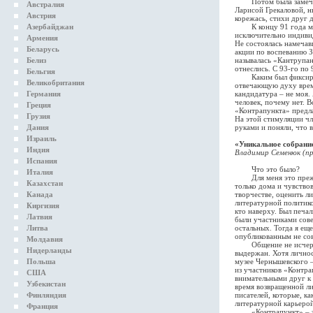
Потом была замечател
Австралия
Ларисой Грекаловой, н
Австрия
корежась, стихи друг 
Азербайджан
К концу 91 года мы п
исключительно индивид
Армения
Не состоялась намечав
Беларусь
акции по воспеванию З
Белиз
называлась «Кантрупан
отнеслись. С 93-го по
Бельгия
Каким был фиксирован
Великобритания
отвечающую духу врем
Германия
кандидатура – не моя. 
человек, почему нет. 
Греция
«Контрапункта» предла
Грузия
На этой стимуляции чл
Дания
руками и поняли, что 
Израиль
«Уникальное собрание
Индия
Владимир Семенюк (п
Испания
Что это было?
Италия
Для меня это прежде 
Казахстан
только дома и чувство
Канада
творчестве, оценить л
литературной политико
Киргизия
кто наверху. Был печа
Латвия
были участниками сове
Литва
остальных. Тогда я ещ
опубликованным не сов
Молдавия
Общение не исчерпыва
Нидерланды
выдержан. Хотя личнос
Польша
музее Чернышевского –
из участников «Контра
США
внимательными друг к 
Узбекистан
время возвращенной ли
Финляндия
писателей, которые, к
литературной карьерой
Франция
«Контрапункт» – это 