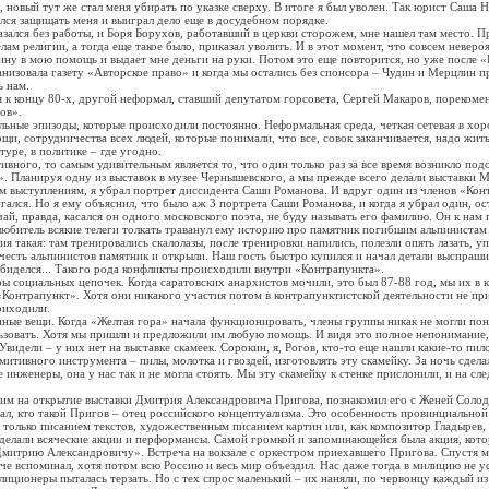
, новый тут же стал меня убирать по указке сверху. В итоге я был уволен. Так юрист Саша 
ался защищать меня и выиграл дело еще в досудебном порядке.
ся без работы, и Боря Борухов, работавший в церкви сторожем, мне нашел там место. П
ам религии, а тогда еще такое было, приказал уволить. И в этот момент, что совсем неверо
ну в мою помощь и выдает мне деньги на руки. Потом это еще повторится, но уже после 
анизовала газету «Авторское право» и когда мы остались без спонсора – Чудин и Мерцлин п
ь нам.
концу 80-х, другой неформал, ставший депутатом горсовета, Сергей Макаров, порекомен
ов».
ые эпизоды, которые происходили постоянно. Неформальная среда, четкая сетевая в хор
щи, сотрудничества всех людей, которые понимали, что все, совок заканчивается, надо жит
ьтуре, в политике – где угодно.
го, то самым удивительным является то, что один только раз за все время возникло под
. Планируя одну из выставок в музее Чернышевского, а мы прежде всего делали выставки 
м выступлениям, я убрал портрет диссидента Саши Романова. И вдруг один из членов «Кон
гался. Но я ему объяснил, что было аж 3 портрета Саши Романова, и когда я убрал один, ос
правда, касался он одного московского поэта, не буду называть его фамилию. Он к нам 
 любитель всякие телеги толкать траванул ему историю про памятник погибшим альпинистам
я такая: там тренировались скалолазы, после тренировки напились, полезли опять лазать, у
 честь альпинистов памятник и открыли. Наш гость быстро купился и начал детали выспраши
 обиделся... Такого рода конфликты происходили внутри «Контрапункта».
иальных цепочек. Когда саратовских анархистов мочили, это был 87-88 год, мы их в к
Контрапункт». Хотя они никакого участия потом в контрапунктистской деятельности не пр
риходили.
 вещи. Когда «Желтая гора» начала функционировать, члены группы никак не могли поня
льзовать. Хотя мы пришли и предложили им любую помощь. И видя это полное непонимание
видели – у них нет на выставке скамеек. Сорокин, я, Рогов, кто-то еще нашли какие-то пи
итивного инструмента – пилы, молотка и гвоздей, изготовлять эту скамейку. За ночь сдела
е инженеры, она у нас так и не могла стоять. Мы эту скамейку к стенке прислонили, и на с
 на открытие выставки Дмитрия Александровича Пригова, познакомил его с Женей Солодк
ал, кто такой Пригов – отец российского концептуализма. Это особенность провинциальной 
ько писанием текстов, художественным писанием картин или, как композитор Гладырев,
делали всяческие акции и перформансы. Самой громкой и запоминающейся была акция, кото
митрию Александровичу». Встреча на вокзале с оркестром приехавшего Пригова. Спустя м
ече вспоминал, хотя потом всю Россию и весь мир объездил. Нас даже тогда в милицию не ус
иционеры пыталась терзать. Но с тех спрос маленький – их наняли, по червонцу каждый из