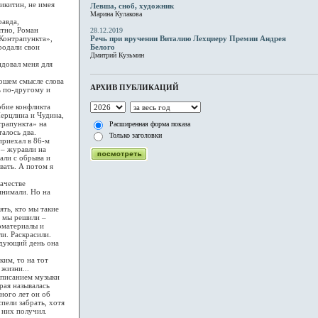
Никитин, не имея
Левша, сноб, художник
Марина Кулакова
равда,
ятно, Роман
28.12.2019
«Контрапункта»,
Речь при вручении Виталию Лехциеру Премии Андрея
родали свои
Белого
Дмитрий Кузьмин
довал меня для
ошем смысле слова
АРХИВ ПУБЛИКАЦИЙ
ь по-другому и
обие конфликта
Мерцлина и Чудина,
трапункта» на
Расширенная форма показа
талось два.
Только заголовки
приехал в 86-м
 – журавли на
пали с обрыва и
вать. А потом я
ачестве
инимали. Но на
ть, кто мы такие
, мы решили –
ломатериалы и
ли. Раскрасили.
ледующий день она
им, то на тот
жизни...
 писанием музыки
рая называлась
ного лет он об
пели забрать, хотя
 них получил.