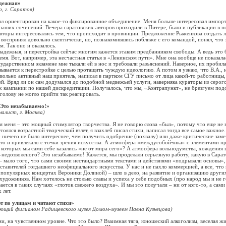
дежная»
, г. Саратов)
ориентирован на какое-то фиксированное объединение. Меня больше интересовал импорт 
 наших сочинений. Вечера саратовских авторов проходили в Питере, были и публикации в 
вторы интересовались тем, что происходит в провинции. Предложение Рыженкова создать 
 воспринял довольно скептически, но, познакомившись поближе с его командой, понял, что
. Так оно и оказалось.
жная, и перестройка сейчас многим кажется этаким предбанником свободы. А ведь это 
емя. Вот, например, эта несчастная статья в «Ленинском пути». Мне она вообще не показал
осударственном экзамене мне тыкали ей в нос и требовали разъяснений. Наверное, их пробил
зывается к перестройке с целью протащить чуждую идеологию. А потом я узнаю, что В.А., 
вольно активный наш приятель, написал в партком СГУ письмо от лица какой-то работницы,
ей. Вряд ли он сам додумался до подобной медвежьей услуги, наверняка кураторы из серог
х кампании по нашей дискредитации. Получалось, что мы, «Контрапункт», не брезгуем по
 голову не могло прийти так реагировать.
 Это незабываемо!»
алист, г. Москва)
ня – это мощный стимулятор творчества. Я не говорю слова «был», потому что еще не в
стоялся возрастной творческий взлет, я взахлеб писал стихи, написал тогда все самое важное
 – ничего не было интереснее, чем получить одобрение (похвалу) или даже критические заме
то и привлекало с точки зрения искусства. А атмосфера «междусобойчика» с элементами п
 которых мы сами себе казались «не от мира сего»? А атмосфера вольнодумства, хождения 
-недозволеного? Это незабываемо! Кажется, мы проделали серьезную работу, какую в Сарат
 – мало того, что сами своими нестандартными текстами и действиями «подрывали основы»,
ставителей тогдашнего неофициального искусства. У нас и не пахло коммерцией, а все, что
а популярных концертах Вероники Долиной) – шло в дело, на развитие и организацию други
художников. Нам хотелось не столько славы и успеха у себе подобных (про народ мы и не 
вается в таких случаях «глоток свежего воздуха». И мы это получали – ни от кого-то, а сами
 лет.
ют по улицам и читают стихи»
ующий филиалом Радищевского музея Домом-музеем Павла Кузнецова)
а чувственном уровне. Что это было? Взаимная тяга, юношеский алкоголизм, веселая жиз