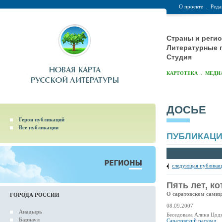
О проекте
.
Реда
Страны и реги
Литературные 
Студия
.
КАРТОТЕКА
МЕДИ
ДОСЬЕ
Герои публикаций
Все публикации
ПУБЛИКАЦ
следующая публикац
Пять лет, к
О саратовском самиз
ГОРОДА РОССИИ
08.09.2007
Анадырь
Беседовала Алина Цод
Барнаул
Саратовский расклад