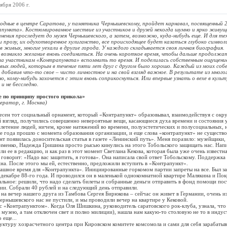
ября 2006 г.
е в центре Саратова, у памятника Чернышевскому, пройдет карнавал, посвященный 
пункта». Костюмированное шествие из участников и друзей некогда шумно и ярко живущ
ения проследует до музея Чернышевского, а затем, возможно, куда-нибудь еще. И для те
и прозу, их одухотворенное хулиганство, все происходящее будет казаться глубоко символ
вых, многие уехали в другие города. У каждого складывается своя личная биография.
никло желание вновь соединиться. На очень короткое время, чтобы дальше продолжат
а участникам «Контрапункта» вспомнить то время. И поделилась собственным ощущение
вых людей, которым в течение пяти лет друг с другом было хорошо. Каждый из моих соб
 добавив что-то свое – чисто личностное и на свой взгляд важное. В результате из мног
о, кому-нибудь захочется с этим вновь соприкоснуться. Или впервые узнать о вехе в куль
 и не бесследно.
 по принципу простого прикола»
ератор, г. Москва)
 тот социальный орнамент, который «Контрапункт» образовывал, взаимодействуя с ок
 взгляд, получились совершенно невероятные вещи, касающиеся духа времени и состояния 
плетение людей, ничем, кроме натяжений во времени, полуэстетических и полусоциальных, н
да прошло с момента образования организации, и еще слова «контрапункт» не существо
нт появилась доносительская статья в газете «Ленинский путь». Меня поразило: музейщики
именко, Надежда Гришина просто рысью кинулись на этого Тобольского защищать нас. Напи
и ее в редакцию, и как раз в этот момент Светлана Кекова, которая была уже очень известн
 говорит: «Надо вас защитить, я готова». Она написала свой ответ Тобольскому. Поддержк
жна. После этого мы ей, естественно, предложили вступить в «Контрапункт».
ое время для «Контрапункта». Инициированные горкомом партии запреты на все. Был з
 декабре 88-го года. И проводился он в маленькой однокомнатной квартире Малякина и Пок
льное: решили, что надо сделать билеты и собранные деньги отправить в фонд помощи по
ии. Собрали 40 рублей и на следующий день отправили.
вечер нашего друга из Тамбова Сергея Бирюкова – сейчас он живет в Германии, очень и
Чернышевского нас не пустили, и мы проводили вечер на квартире у Кековой.
онтрапунктом». Когда Оля Шишкина, руководитель саратовского рок-клуба, узнала, что 
музею, а там отключен свет и полно милиции), нашла нам какую-то столовую не то в инду
 еще...
ру хозрасчетного центра при Кировском комитете комсомола и сами для себя зарабатыва