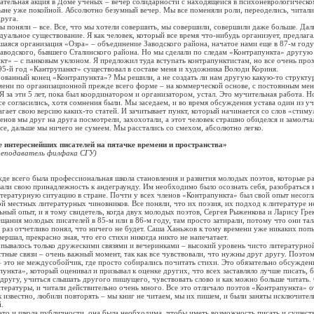
ьная акция в Доме ученых – вечер солидарности с находящейся в психоневрологическо
ыне уже покойной. Абсолютно безумный вечер. Мы все поменяли роли, переоделись, читали
друга.
оняли – все. Все, что мы хотели совершить, мы совершили, совершили даже больше. Дал
уальное существование. Я как человек, который все время что-нибудь организует, предлага
шаяся организация «Озра» – объединение Заводского района, начатое нами еще в 87-м году
аводского, бывшего Сталинского района. Но мы сделали по следам «Контрапункта» другую
кт» – с панковым уклоном. Я предложил туда вступать контрапунктистам, но все очень про
 95-й год «Кантрупанкт» существовал в составе меня и художника Володи Кориня.
ный конец «Контрапункта»? Мы решили, а не создать ли нам другую какую-то структур
ени по организационной прежде всего форме – на коммерческой основе, с постоянным ме
Я за эти 5 лет, пока был координатором и организатором, устал. Это мучительная работа. Н
Все согласились, хотя сомнения были. Мы заседаем, и во время обсуждения устава один из у
гает свою версию каких-то статей. И зачитывает пункт, который начинается со слов «стимул
енов мы друг на друга посмотрели, захохотали, а этот человек страшно обиделся и замолчал
все, дальше мы ничего не сумеем. Мы расстались со смехом, абсолютно легко.
 интереснейших писателей на пятачке времени и пространства»
реподаватель филфака СГУ)
всего была профессиональная школа становления и развития молодых поэтов, которые р
вали свою принадлежность к андеграунду. Им необходимо было осознать себя, разобраться 
итературную ситуацию в стране. Почти у всех членов «Контрапункта» был свой опыт несогл
й местных литературных чиновников. Все поняли, что их поэзия, их подход к литературе не
льный опыт, и я тому свидетель, когда двух молодых поэтов, Сергея Рыженкова и Ларису Гре
щания молодых писателей в 85-м или в 86-м году, там просто затирали, потому что они тал
е раз отчетливо понял, что ничего не будет. Саша Ханьжов к тому времени уже никаких поп
ершал, прекрасно зная, что его стихи никогда никто не напечатает.
лось только дружескими связями и вечеринками – высокий уровень чисто литературной
тные связи – очень важный момент, так как все чувствовали, что нужны друг другу. Поэтом
 это не междусобойчик, где просто собирались почитать стихи. Это обязательно обсужден
пункта», который оценивал и призывал к оценке других, что всех заставляло лучше писать, 
другу, учиться слышать другого пишущего, чувствовать слово и как можно больше читать.
тературы, и читали действительно очень много. Все это отличало поэтов «Контрапункта» о
ак известно, любили повторять – мы книг не читаем, мы их пишем, и были заняты исключите
.
и школа публичности, она была необходима, чтобы иметь возможность писать и существ