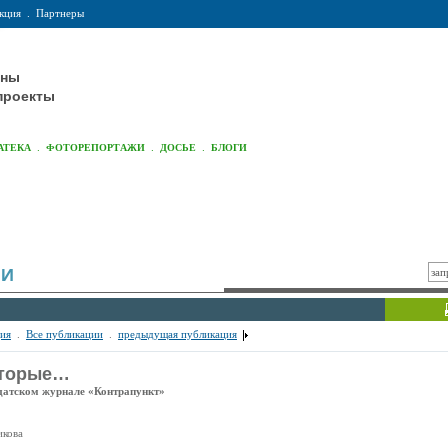
кция
.
Партнеры
оны
проекты
.
.
.
АТЕКА
ФОТОРЕПОРТАЖИ
ДОСЬЕ
БЛОГИ
ИИ
ия
.
Все публикации
.
предыдущая публикация
оторые…
датском журнале «Контрапункт»
икова