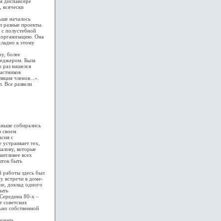
м диспансере
, всячески
ьше началось
л разные проекты.
 с полустебной
 организацию. Она
хладно к этому
у, более
неджером. Была
о раз нашелся
частников
яция членов...».
. Все развели
аньше собирались
в своем
асия с
 устраивает тех,
калову, которые
антливее всех
ыток быть
 работы здесь был
у встречи в доме-
ие, доклад одного
быть
 Середина 80-х –
т советских
льно собственной
овать.