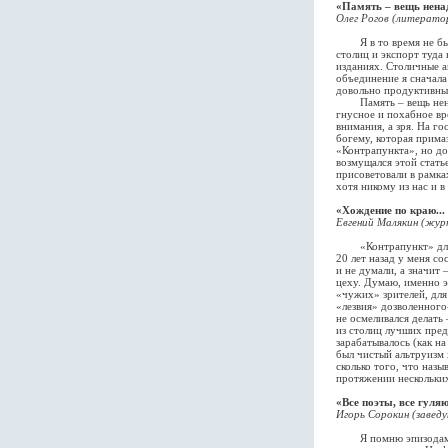
«Память – вещь нена
Олег Рогов (литератор
Я в то время не был 
столиц и экспорт туда
изданиях. Столичные а
объединение я сначала
довольно продуктивным
Память – вещь ненаде
гнусное и похабное вр
внимания, а зря. На г
богему, которая прима
«Контрапункта», но до
возмущался этой стать
присоветовали в рамка
хотя никому из нас и в
«Хождение по краю...
Евгений Малякин (журн
«Контрапункт» для ме
20 лет назад у меня со
и не думали, а значит
цеху. Думаю, именно э
«чужих» зрителей, для
«лезвия» дозволенного
не осмеливался делать
из столиц лучших пред
зарабатывалось (как н
был чистый альтруизм 
сколько того, что назы
протяжении нескольких
«Все поэты, все гуля
Игорь Сорокин (завед
Я помню эпизодами, н