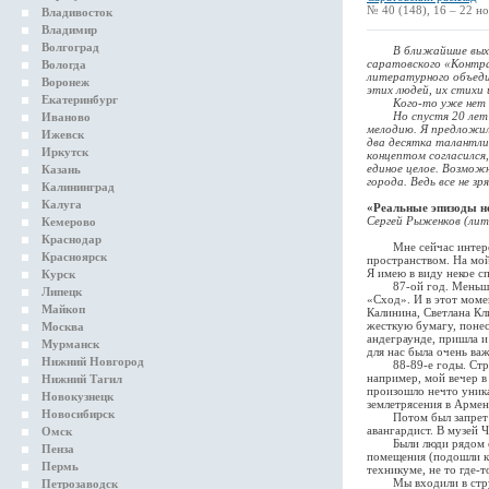
№ 40 (148), 16 – 22 но
Владивосток
Владимир
Волгоград
В ближайшие выходны
саратовского «Контра
Вологда
литературного объедин
Воронеж
этих людей, их стихи 
Екатеринбург
Кого-то уже нет в жи
Но спустя 20 лет воз
Иваново
мелодию. Я предложил
Ижевск
два десятка талантли
Иркутск
концептом согласился,
единое целое. Возможн
Казань
города. Ведь все не зря
Калининград
Калуга
«Реальные эпизоды не
Сергей Рыженков (лит
Кемерово
Краснодар
Мне сейчас интересен
Красноярск
пространством. На мой
Я имею в виду некое с
Курск
87-ой год. Меньше го
Липецк
«Сход». И в этот моме
Майкоп
Калинина, Светлана Кл
жесткую бумагу, понесл
Москва
андеграунде, пришла и
Мурманск
для нас была очень ва
Нижний Новгород
88-89-е годы. Страшн
например, мой вечер в
Нижний Тагил
произошло нечто уника
Новокузнецк
землетрясения в Армен
Новосибирск
Потом был запрет на 
авангардист. В музей 
Омск
Были люди рядом с «К
Пенза
помещения (подошли к 
Пермь
техникуме, не то где-то
Мы входили в структу
Петрозаводск