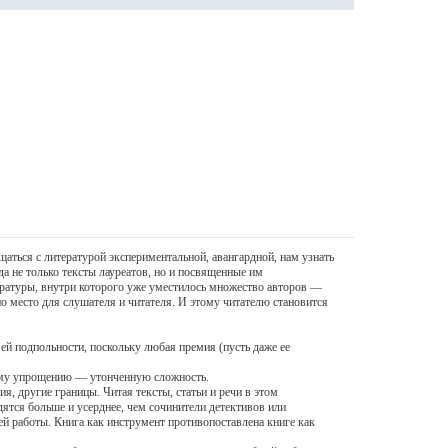
щаться с литературой экспериментальной, авангардной, нам узнать
а не только тексты лауреатов, но и посвященные им
тературы, внутри которого уже уместилось множество авторов —
 место для слушателя и читателя. И этому читателю становится
 подпольности, поскольку любая премия (пусть даже ее
ему упрощению — утонченную сложность.
 другие границы. Читая тексты, статьи и речи в этом
дятся больше и усерднее, чем сочинители детективов или
й работы. Книга как инструмент противопоставлена книге как