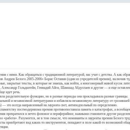
я с ними. Как обращаться с традиционной литературой, нас учат с детства. А как обра
я Андрея Белого 2005-2006» Борис Останин (один из учредителей премии), включив туд
ные, закрытые тексты, в которые не знаешь, как войти, а многомерный живой кусок ли
 Александр Гольдштейн, Геннадий Айги, Шамшад Абдуллаев и другие — и еще оставлено
бще идет речь.
а разделительную функцию, но в разные периоды она прокладывала разные границы.
ой и независимой литературами и избавляла независимую литературу от грозившей ей
 — это всегда направленный на лауреата свет, антиподпольный по определению.
памятству постмодернизма премия противопоставила память о катастрофах, а всеобщ
превратился в нечто фоновое и периферийное, важными становятся другие разделения,
во «работа». Разумеется, не в том смысле, что номинанты и лауреаты премии Белого тру
ксты приобретают вид каких-то инструментов, попадают в поле какой-то возможной обще
енции.