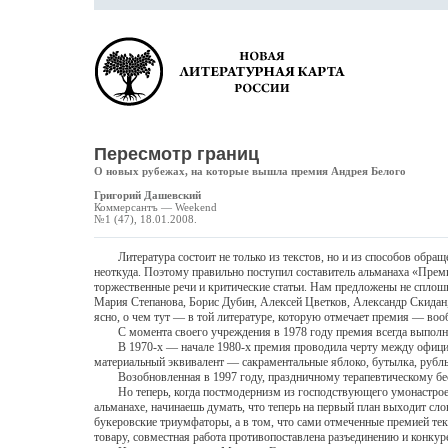
Пересмотр границ
О новых рубежах, на которые вышла премия Андрея Белого
Григорий Дашевский
Коммерсантъ — Weekend
№1 (47), 18.01.2008.
Литература состоит не только из текстов, но и из способов обращени
неоткуда. Поэтому правильно поступил составитель альманаха «Преми
торжественные речи и критические статьи. Нам предложены не сплош
Мария Степанова, Борис Дубин, Алексей Цветков, Александр Скидан,
ясно, о чем тут — в той литературе, которую отмечает премия — воо
С момента своего учреждения в 1978 году премия всегда выполнял
В 1970-х — начале 1980-х премия проводила черту между официальн
материальный эквивалент — сакраментальные яблоко, бутылка, рубль)
Возобновленная в 1997 году, праздничному терапевтическому бес
Но теперь, когда постмодернизм из господствующего умонастроения 
альманахе, начинаешь думать, что теперь на первый план выходит сло
букеровские триумфаторы, а в том, что сами отмеченные премией те
товару, совместная работа противопоставлена разъединению и конкур