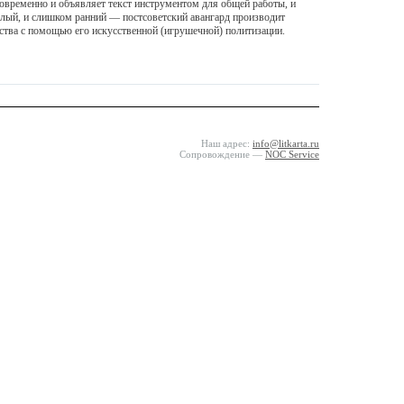
временно и объявляет текст инструментом для общей работы, и
далый, и слишком ранний — постсоветский авангард производит
усства с помощью его искусственной (игрушечной) политизации.
Наш адрес:
info@litkarta.ru
Сопровождение —
NOC Service