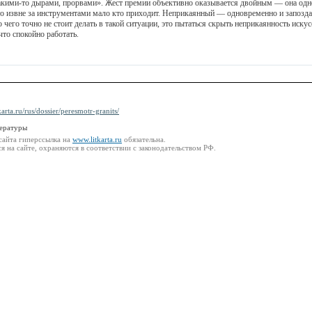
кими-то дырами, прорвами». Жест премии объективно оказывается двойным — она одно
, что извне за инструментами мало кто приходит. Неприкаянный — одновременно и запоз
чего точно не стоит делать в такой ситуации, это пытаться скрыть неприкаянность иск
что спокойно работать.
karta.ru/rus/dossier/peresmotr-granits/
тературы
сайта гиперссылка на
www.litkarta.ru
обязательна.
 на сайте, охраняются в соответствии с законодательством РФ.