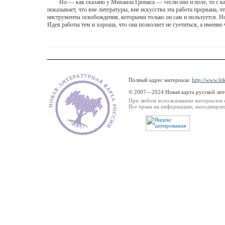
Но — как сказано у Михаила Гронаса — «если оно и поле, то с ка
показывает, что вне литературы, вне искусства эта работа прервана
инструменты освобождения, которыми только он сам и пользуется. Но 
Идея работы тем и хороша, что она позволяет не суетиться, а именно 
Полный адрес материала:
http://www.lit
© 2007—2024 Новая карта русской ли
При любом использовании материалов 
Все права на информацию, находящуюся