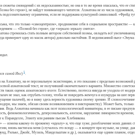
южеты сновидений с их недосказанностью; но она в то же время опасалась, что ее сти
ма без героя»), не найдут понимающего читателя. Ахматова не из числа художников, к
сть подсознательному ограничена, если не поддержана культурной символикой. «Фрейд т
ма, что это только «самоцентризм», продвижение себя в социальном пространстве — к ц
дением — «Поэмой без героя», где «зеркало зеркалу снится».
а стремилась стать полным автором собственной поэмы, овладеть всё увеличивающим
да примеряет одну из масок автора) довольно настойчив. В недописанной пьесе «Энума
ндал.
5
тся самой Икс
)
.
Ахматову, на ее персональную экзистенцию, и это показано с предельно возможной 
осевой ахматовский текст, не получивший окончательного варианта. Множество советс
тв таких оценок ахматовского œuvre. Естественно, поэтесса никуда не уходила от модерн
палач не знал, как отрубать голову, чтобы не повредить жемчуга и изумруды на шее пе
щение палачей), но я вижу здесь верность художника своему зрению. И словосочетание 
ь модерн, мы знаем, обязан своим возникновением и викторианству). Может быть, тольк
ния. Ведь Ахматова начинала как поэт психологической миниатюры, в ее письме предчу
сть, феноменологичность, деперсональность, алогизм, нарушение линеарности времени,
же к Пиранделло, Элиоту или ранним пьесам Хлебникова.
— измена какому-то прежнему «идеалу» и, что еще хуже, разоблачение моих давних с
езни, вновь настигала меня (случалось это всюду — в концерте при музыке, на улице, да
аунд, Рильке, Джойс, Музиль, Мандельштам и др.), оказывается еще одним планом, отде