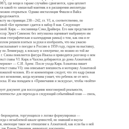
), где вещи в гараже случайно сдвигаются, одна цепляет
ается какой-то замшелый маятник и в расширении амплитуды
евозможно оторваться. Однако инсталляция Фишли и Вайса
продолжается.
 на страницах 238—242, гл. VI, и, соответственно, по
овой «Бег времени» сдается в набор 8 мая. Следующее
товой. Кирк — посланница Сэма Драйвера. Его нам представляет
фессор Эрнст Симмонс без энтузиазма оценивает выбранную им
вая географическая и календарная рамка) о том, как она и ее
иллом решили взяться за руки и изобразить, что мы ужасно
рассказывает о поездке в Россию в 1959 году, гидом на выставку,
 по Ленинграду, к вокзалу и электричке, но можно из той же
г. Снова появляется фигура Иваска и приводится разговор о нем
Текст главы VI: Кирк и Чалсма добираются до дома Ахматовой.
в черном» — С.И. Аренс. После ухода Кирк Ахматова пишет
(текст главы VI): она описывает внешность и моторику Ахматовой
жилой человек. Из ее комментария следует, что это кадр (новая
ел мгновение, когда мужчина узнает, что ребенок не от него.
 Сноска. И мы попадаем в «Примечания и экскурсы», чтобы «войти»
ет документ для воссоздания многомерной реальности,
алентность» для перехода в следующий событийный план — связь,
ь бюрократов, торгующихся о логике формулировки —
огда о незыблемой шкале ценностей, но знавший и вкусы
я, имеющие такое же отношение к Ахматовой, как если бы о ней
н: так Роман Тименчик анимирует документы.