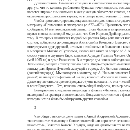
Документализм Тименчика созвучен и кинетическим инсталляциям Фи
другую, что-то катится, разбивается бутылка, течет жидкость, воспл
касается ящика с химикатами и в конце концов сбивает его с полки, 
ограничена пространством гаража, но в центре повествования Р. Тиме
Чтобы проиллюстрировать документалистскую, кинематографическую 
материалу «Примечаний и экскурсов» (с. 677—678). Признаюсь, что
сообщение: 14 мая американский славист Билл Чалсма и американска
первая сноска, из которой мы узнаем, что Сэм Норман Драйвер расс
тему. В это время начинается подробный рассказ Кирк (она пишет пис
спутник добирались до резиденции Ахматовой в Комарово. Вместе с н
интересуемся друг дружкой, и только с этой целью и больше ни с како
и о встрече в Москве с Сурковым, «который в ответ на вопрос об А.
сноски узнать о спутнике Кирк, слависте Хоуарде Уильяме Чалсме. 
(май 1965-го) в доме Рожанских. В интерьере два новых собеседника
Затемнение, возврат к тексту письма Кирк. Дверь открывает «мален
записку для Ирины Пуниной, живущей в городе. Это бытовая записка,
(долгий видеоряд). Мы попадаем в комнату, где А. Найман помогает 
рамка!) из шведского фильма: «Она ему говорит: «Ребенок не твой», о
Далее звучит стихотворение Бродского («она показала...»: она = хоз
в текст Бродского... Это, конечно, очень общий набросок, пример в
Безоценочное следование видеоряду в фильме «Человек с кинокаме
выходящей за границы описательности. Документ соотносится с факт
которую нельзя было бы обнаружить другим способом.
3
Что общего на самом деле имеют с Анной Андреевной Ахматовой, 
«восстановить» Ахматову в Союзе писателей или «принять» ее заново
начальства», Валентин Катаев? Хрущев, когда он «размышляет» вслух
вдруг заговорили, скажем, лошадь, лестничные перила или девушка с