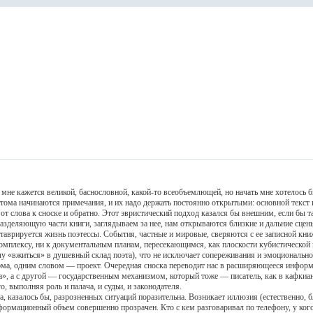
кажется великой, баснословной, какой-то всеобъемлющей, но начать мне хотелось бы 
ы тома начинаются примечания, и их надо держать постоянно открытыми: основной текст
 слова к сноске и обратно. Этот эвристический подход казался бы внешним, если бы та
азделяющую части книги, заглядываем за нее, нам открываются близкие и дальние сцен
еставрируется жизнь поэтессы. События, частные и мировые, сверяются с ее записной кни
лексу, ни к документальным планам, пересекающимся, как плоскости кубистической к
чу «вжиться» в душевный склад поэта), что не исключает сопереживания и эмоциональн
эма, одним словом — проект. Очередная сноска переводит нас в расширяющееся информа
», а с другой — государственным механизмом, который тоже — писатель, как в кафкиан
 выполняя роль и палача, и судьи, и законодателя.
казалось бы, разрозненных ситуаций поразительна. Возникает иллюзия (естественно, б
нформационный объем совершенно прозрачен. Кто с кем разговаривал по телефону, у кого