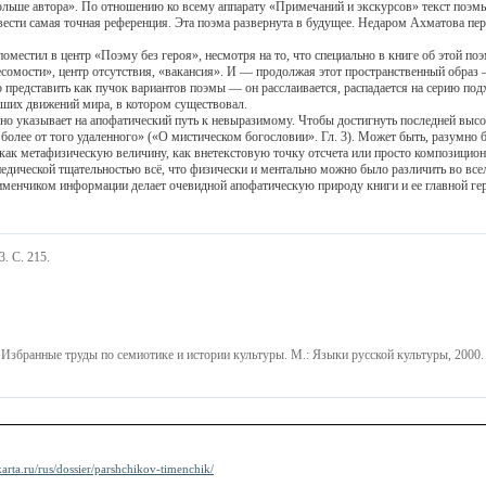
больше автора». По отношению ко всему аппарату «Примечаний и экскурсов» текст поэмы
отвести самая точная референция. Эта поэма развернута в будущее. Недаром Ахматова п
стил в центр «Поэму без героя», несмотря на то, что специально в книге об этой поэм
есомости», центр отсутствия, «вакансия». И — продолжая этот пространственный образ
редставить как пучок вариантов поэмы — он расслаивается, распадается на серию под
айших движений мира, в котором существовал.
 указывает на апофатический путь к невыразимому. Чтобы достигнуть последней высот
с более от того удаленного» («О мистическом богословии». Гл. 3). Может быть, разумно
 как метафизическую величину, как внетекстовую точку отсчета или просто композицио
опедической тщательностью всё, что физически и ментально можно было различить во вс
менчиком информации делает очевидной апофатическую природу книги и ее главной ге
. С. 215.
 Избранные труды по семиотике и истории культуры. М.: Языки русской культуры, 2000. 
karta.ru/rus/dossier/parshchikov-timenchik/