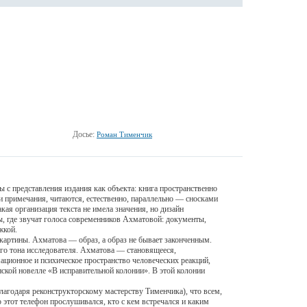
Досье:
Роман Тименчик
с представления издания как объекта: книга пространственно
 и примечания, читаются, естественно, параллельно — сносками
кая организация текста не имела значения, но дизайн
ы, где звучат голоса современников Ахматовой: документы,
жкой.
артины. Ахматова — образ, а образ не бывает законченным.
ого тона исследователя. Ахматова — становящееся,
ционное и психическое пространство человеческих реакций,
ской новелле «В исправительной колонии». В этой колонии
лагодаря реконструкторскому мастерству Тименчика), что всем,
 этот телефон прослушивался, кто с кем встречался и каким