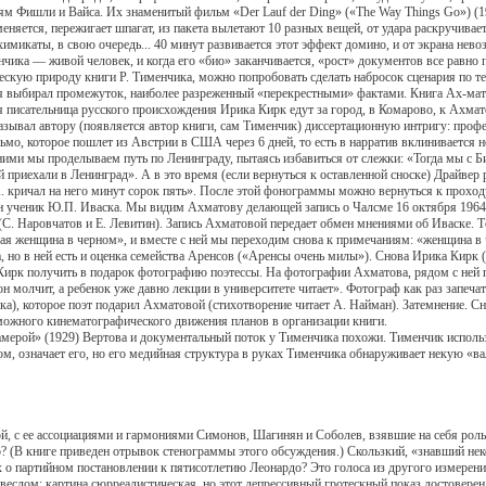
шли и Вайса. Их знаменитый фильм «Der Lauf der Ding» («The Way Things Go») (1987
аменяется, пережигает шпагат, из пакета вылетают 10 разных вещей, от удара раскручив
а химикаты, в свою очередь... 40 минут развивается этот эффект домино, и от экрана н
нчика — живой человек, и когда его «био» заканчивается, «рост» документов все равно 
природу книги Р. Тименчика, можно попробовать сделать набросок сценария по тексту
 я выбирал промежуток, наиболее разреженный «перекрестными» фактами. Книга Ах-мат
я писательница русского происхождения Ирика Кирк едут за город, в Комарово, к Ахма
казывал автору (появляется автор книги, сам Тименчик) диссертационную интригу: про
ьмо, которое пошлет из Австрии в США через 6 дней, то есть в нарратив вклинивается но
ими мы проделываем путь по Ленинграду, пытаясь избавиться от слежки: «Тогда мы с Б
й приехали в Ленинград». А в это время (если вернуться к оставленной сноске) Драйвер 
А. кричал на него минут сорок пять». После этой фонограммы можно вернуться к проходу
Он ученик Ю.П. Иваска. Мы видим Ахматову делающей запись о Чалсме 16 октября 1964 
 (С. Наровчатов и Е. Левитин). Запись Ахматовой передает обмен мнениями об Иваске. 
ькая женщина в черном», и вместе с ней мы переходим снова к примечаниям: «женщина 
 но в ней есть и оценка семейства Аренсов («Аренсы очень милы»). Снова Ирика Кирк 
Кирк получить в подарок фотографию поэтессы. На фотографии Ахматова, рядом с ней по
н молчит, а ребенок уже давно лекции в университете читает». Фотограф как раз запечатл
яйка), которое поэт подарил Ахматовой (стихотворение читает А. Найман). Затемнение.
озможного кинематографического движения планов в организации книги.
рой» (1929) Вертова и документальный поток у Тименчика похожи. Тименчик использу
ом, означает его, но его медийная структура в руках Тименчика обнаруживает некую «в
с ее ассоциациями и гармониями Симонов, Шагинян и Соболев, взявшие на себя рол
? (В книге приведен отрывок стенограммы этого обсуждения.) Скользкий, «знавший нек
 о партийном постановлении к пятисотлетию Леонардо? Это голоса из другого измерени
 веслом: картина сюрреалистическая, но этот депрессивный гротескный показ достовере