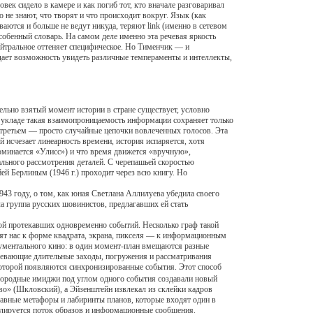
век сидело в камере и как погиб тот, кто вначале разговаривал
 не знают, что творят и что происходит вокруг. Язык (как
аются и больше не ведут никуда, теряют link (именно в сетевом
собенный словарь. На самом деле именно эта речевая яркость
ейтральное оттеняет специфическое. Но Тименчик — и
дает возможность увидеть различные темпераменты и интеллекты,
льно взятый момент истории в стране существует, условно
ом укладе такая взаимопроницаемость информации сохраняет только
третьем — просто случайные цепочки вовлеченных голосов. Эта
исчезает линеарность времени, история испаряется, хотя
поминается «Улисс») и что время движется «вручную»,
льного рассмотрения деталей. С черепашьей скоростью
ей Берлиным (1946 г.) проходит через всю книгу. Но
3 году, о том, как юная Светлана Аллилуева убедила своего
а группа русских шовинистов, предлагавших ей стать
ой протекавших одновременно событий. Несколько граф такой
дят нас к форме квадрата, экрана, пикселя — к информационным
кументального кино: в один момент-план вмещаются разные
умевающие длительные заходы, погружения и рассматривания
которой появляются синхронизированные события. Этот способ
нородные имиджи под углом одного события создавали новый
тво» (Шкловский), а Эйзенштейн извлекал из склейки кадров
тавные метафоры и лабиринты планов, которые входят один в
нслируется поток образов и информационные сообщения.