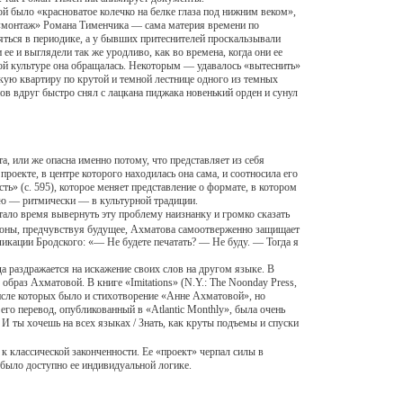
 было «красноватое колечко на белке глаза под нижним веком»,
сто «монтаж» Романа Тименчика — сама материя времени по
ться в периодике, а у бывших притеснителей проскальзывали
ее и выглядели так же уродливо, как во времена, когда они ее
акой культуре она обращалась. Некоторым — удавалось «вытеснить»
скую квартиру по крутой и темной лестнице одного из темных
ов вдруг быстро снял с лацкана пиджака новенький орден и сунул
, или же опасна именно потому, что представляет из себя
оекте, в центре которого находилась она сама, и соотносила его
ь» (с. 595), которое меняет представление о формате, в котором
фию — ритмически — в культурной традиции.
ло время вывернуть эту проблему наизнанку и громко сказать
тороны, предчувствуя будущее, Ахматова самоотверженно защищает
ликации Бродского: «— Не будете печатать? — Не буду. — Тогда я
 раздражается на искажение своих слов на другом языке. В
образ Ахматовой. В книге «Imitations» (N.Y.: The Noonday Press,
 числе которых было и стихотворение «Анне Ахматовой», но
его перевод, опубликованный в «Atlantic Monthly», была очень
 / И ты хочешь на всех языках / Знать, как круты подъемы и спуски
классической законченности. Ее «проект» черпал силы в
 было доступно ее индивидуальной логике.