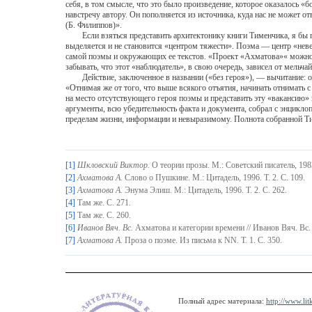
себя, в том смысле, что это было произведение, которое оказалось «
навстречу автору. Он пополняется из источника, куда нас не может 
(Б. Филиппов)».
Если взяться представить архитектонику книги Тименчика, я бы поме
выделяется и не становится «центром тяжести». Поэма — центр «нев
самой поэмы и окружающих ее текстов. «Проект «Ахматова»« можно п
забывать, что этот «наблюдатель», в свою очередь, зависел от мельч
Действие, заключенное в названии («без героя»), — вычитание: оно
«Отнимая же от того, что выше всякого отъятия, начинать отнимать 
на место отсутствующего героя поэмы и представить эту «вакансию»
аргументы, всю убедительность факта и документа, собрал с энцикл
пределам жизни, информации и невыразимому. Полнота собранной Ти
[1]
Шкловский Виктор.
О теории прозы. М.: Советский писатель, 1983
[2]
Ахматова А.
Слово о Пушкине. М.: Цитадель, 1996. Т. 2. С. 109.
[3]
Ахматова А.
Энума Элиш. М.: Цитадель, 1996. Т. 2. С. 262.
[4]
Там же. С. 271.
[5]
Там же. С. 260.
[6]
Иванов Вяч. Вс.
Ахматова и категории времени // Иванов Вяч. Вс.
[7]
Ахматова А.
Проза о поэме. Из письма к NN. Т. 1. С. 350.
Полный адрес материала:
http://www.lit