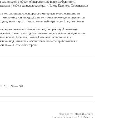
 расположен в обратной перспективе и всегда будет идти
ереписала к себе в записную книжку: «Поэма Канунов, Сочельников
е не говорится, среди другого материала она специально не
 — место отсутствия «документа», точка расхождения вариантов
ходов, зависящих от «положения наблюдателя». Надо только не
ы, нужно начать с самого малого, по правилу Ареопагита:
 было бы отказаться от детективного подыскивания «кандидатов»
нный прием. Кажется, Роман Тименчик использовал все
еленной под названием «Ахматова» по мере приближения к
роини — «Поэмы без героя».
Т. 2. С. 246—248.
Наш адрес:
info@litkarta.ru
Сопровождение —
NOC Service