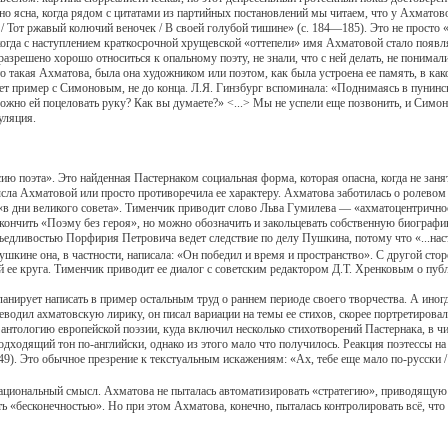
на, когда рядом с цитатами из партийных постановлений мы читаем, что у Ахматовой
бине / Тот ржавый колючий веночек / В своей голубой тишине» (с. 184—185). Это не про
гда с наступлением краткосрочной хрущевской «оттепели» имя Ахматовой стало появля
зрешено хорошо относиться к опальному поэту, не знали, что с ней делать, не понимали 
то такая Ахматова, была она художником или поэтом, как была устроена ее память, в к
ывает пример с Симоновым, не до конца. Л.Я. Гинзбург вспоминала: «Поднимаясь в пунин
можно ей поцеловать руку? Как вы думаете?» <...> Мы не успели еще позвонить, и Симон
уляция.
поэта». Это найденная Пастернаком социальная форма, которая опасна, когда не занята
ла Ахматовой или просто противоречила ее характеру. Ахматова заботилась о ролевом пр
 «в дни великого совета». Тименчик приводит слово Льва Гумилева — «ахматоцентричност
закончить «Поэму без героя», но можно обозначить и закольцевать собственную биогра
ливостью Порфирия Петровича ведет следствие по делу Пушкина, потому что «...наста
ушкине она, в частности, написала: «Он победил и время и пространство». С другой с
й ее круга. Тименчик приводит ее диалог с советским редактором Д.Т. Хренковым о пуб
ирует написать в пример остальным труд о раннем периоде своего творчества. А иногда
водил ахматовскую лирику, он писал вариации на темы ее стихов, скорее портретировал 
скую антологию европейской поэзии, куда включил несколько стихотворений Пастернака, в
одходящий тон по-английски, однако из этого мало что получилось. Реакция поэтессы на 
с. 249). Это обычное презрение к текстуальным искажениям: «Ах, тебе еще мало по-русски
ональный смысл. Ахматова не пыталась автоматизировать «стратегию», приводящую к 
ь «бесконечностью». Но при этом Ахматова, конечно, пыталась контролировать всё, что