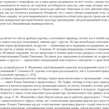
л журналист у микрофона, кто в какое время настраивался на этот «голос», сколько чело
 оказываются не смыслы, не следствия, но побудители смыслов, сами люди, которые часто
, в каждом фрагменте которого происходит действие. Некоторые из этих действий обрыв
, как это случается в реальности. Интересно, что у самого автора узнаваемый голос, о
ыло ожидать, что речь академического исследователя оттенит речь других героев как н
утри грандиозной пространственной структуры произведения, чей разноуровневый язык 
тупает как объединяющая индивидуальность.
авляет из себя не дробную картину, а отточенную пирамиду, потому что в любой отде
ерез одного или двух посредников, знакомы друг с другом. Но при несвободном советск
овая порука функционеров, на другом — взаимовыручка и поддержка пострадавших, на 
тво кругов, в центре которых — Ахматова. В ситуации непрерывных взаимных отражений 
у. Возникает ощущение, что все происходит в течение одних вечно длящихся суток (вс
 повествованию Романа Тименчика. На самом деле замедленность возникает из-за приста
ние от другого — лирический и литературный план встречи и «невстречи» с сэром Исай
ставной рассказ Б. Филиппова, опубликованный в рижской оккупационной газете в 194
оспоминаний Т. Сильман и В. Адмони, в котором рассказывается, как к Ахматовой пришл
 расовому признаку (с. 674).
ставить синхронистические таблицы, сверяя наши впечатления от произведений с сетк
, — пишет Роман Тименчик в предисловии (с. 10). Графы, таблицы и сетки сразу приво
хивиста и писателя выражен метод организации памяти, по-моему, близкий к поэтике до
ной) раздел книги назван не просто «Примечания», а «Примечания и экскурсы», подраз
ловности, в таком случае выполняет роль процессора, организующего базу данных, из 
1
фе, когда «С.М. Эйзенштейн и Дзига Вертов начали как-то работать параллельно»
. Раз
и «кинолетописного» образа, считая, что «сопоставление зеркальных фактов даст искусс
кино. В книге Тименчика как раз «сопоставление зеркальных фактов» создает многосос
лючаются видеоряды, географические точки, историческое время, откуда поступает, тра