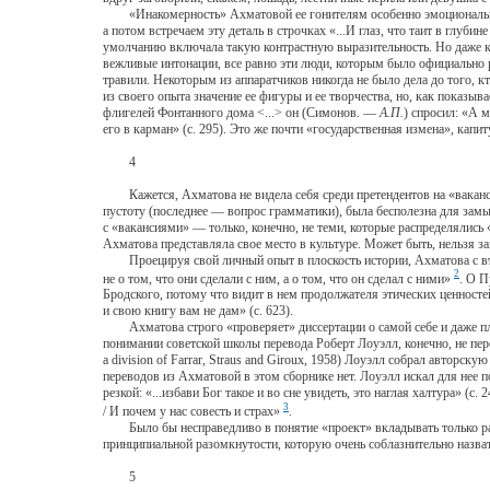
«Инакомерность» Ахматовой ее гонителям особенно эмоционально яс
а потом встречаем эту деталь в строчках «...И глаз, что таит в глу
умолчанию включала такую контрастную выразительность. Но даже ко
вежливые интонации, все равно эти люди, которым было официально ра
травили. Некоторым из аппаратчиков никогда не было дела до того, к
из своего опыта значение ее фигуры и ее творчества, но, как показ
флигелей Фонтанного дома <...> он (Симонов. —
А.П.
) спросил: «А 
его в карман» (с. 295). Это же почти «государственная измена», капит
4
Кажется, Ахматова не видела себя среди претендентов на «вакансию 
пустоту (последнее — вопрос грамматики), была бесполезна для замыс
с «вакансиями» — только, конечно, не теми, которые распределялись
Ахматова представляла свое место в культуре. Может быть, нельзя 
Проецируя свой личный опыт в плоскость истории, Ахматова с въед
2
не о том, что они сделали с ним, а о том, что он сделал с ними»
. О П
Бродского, потому что видит в нем продолжателя этических ценносте
и свою книгу вам не дам» (с. 623).
Ахматова строго «проверяет» диссертации о самой себе и даже план
понимании советской школы перевода Роберт Лоуэлл, конечно, не пере
a division of Farrar, Straus and Giroux, 1958) Лоуэлл собрал автор
переводов из Ахматовой в этом сборнике нет. Лоуэлл искал для нее п
резкой: «...избави Бог такое и во сне увидеть, это наглая халтура» (
3
/ И почем у нас совесть и страх»
.
Было бы несправедливо в понятие «проект» вкладывать только раци
принципиальной разомкнутости, которую очень соблазнительно назват
5