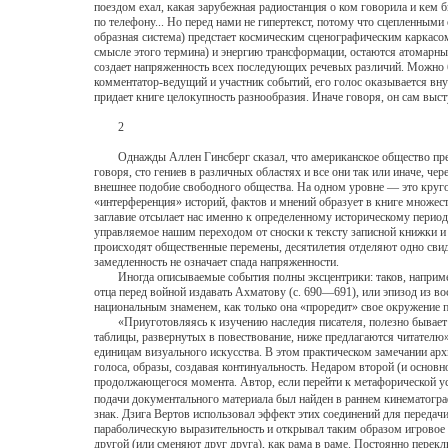
поездом ехал, какая зарубежная радиостанция о ком говорила и кем бы
по телефону... Но перед нами не гипертекст, потому что сцепленными
образная система) предстает космическим сценографическим каркасом
смысле этого термина) и энергию трансформации, остаются атомарными
создает напряженность всех последующих речевых различий. Можно б
комментатор-ведущий и участник событий, его голос оказывается вн
придает книге целокупность разнообразия. Иначе говоря, он сам выс
2
Однажды Аллен Гинсберг сказал, что американское общество предст
говоря, сто гениев в различных областях и все они так или иначе, ч
внешнее подобие свободного общества. На одном уровне — это круг
«интерференция» историй, фактов и мнений образует в книге множес
заглавие отсылает нас именно к определенному историческому период
управляемое нашим переходом от сноски к тексту записной книжки и
происходят общественные перемены, десятилетия отделяют одно свида
замедленность не означает спада напряженности.
Иногда описываемые события полны эксцентрики: таков, например, в
отца перед войной издавать Ахматову (с. 690—691), или эпизод из в
национальным знаменем, как только она «проредит» свое окружение по
«Приуготовляясь к изучению наследия писателя, полезно бывает со
таблицы, развернутых в повествование, ниже предлагаются читателю»
единицам визуального искусства. В этом практическом замечании ар
голоса, образы, создавая континуальность. Недаром второй (и основ
продолжающегося момента. Автор, если перейти к метафорической ус
подачи документального материала был найден в раннем кинематогра
знак. Дзига Вертов использовал эффект этих соединений для передач
параболическую выразительность и открывал таким образом игровое 
другой (или сменяют друг друга), как рама в раме. Постоянно перек