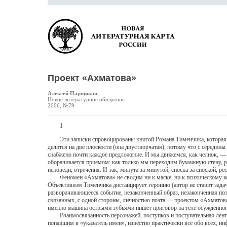
Проект «Ахматова»
Алексей Парщиков
Новое литературное обозрение
2006, №79
1
Эти записки спровоцированы книгой Романа Тименчика, которая мне 
делится на две плоскости (она двустворчатая), потому что с середин
снабжено почти каждое предложение. И мы движемся, как челнок, — от
оборачивается приемом: как только мы переходим бумажную стену, р
исповеди, отречения. И так, минута за минутой, сноска за сноской, р
Феномен «Ахматова» не сводим ни к маске, ни к психическому комп
Объективизм Тименчика дистанцирует героиню (автор не ставит зада
разворачивающееся событие, незаконченный образ, незаконченная по
связанных, с одной стороны, личностью поэта — проектом «Ахматова
именно машина острыми зубьями пишет приговор на теле осужденного,
Взаимосвязанность персонажей, поступков и поступательная лента, 
попавшим в «указатель имен», известно практически всё обо всех, и