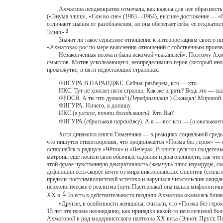
Ахматова неоднократно отмечала, как важны для нее образность и с
(«Энума элиш», «Сон во сне» (1963—1964), высшее достижение — «Поэ
отличают знания от разоблачения, но она оберегает себя, ее открыто
4
Элиш»
.
Значит ли такое серьезное отношение к интерпретациям своего пись
«Ахматова» рос по мере выяснения отношений с собственным произве
Незаконченная поэма и была искомой «вакансией». Поэтому Ахматов
смыслов. Мотив ускользающего, неопределимого героя (который иног
промежутке, в пяти недостающих страницах:
ФИГУРА В ПАРАНДЖЕ. Сейчас разберем, кто — кто.
ИКС. Тут не хватает пяти страниц. Как же играть? Ведь это — ска
ФРОСЯ. А ты что думала? (
Передразнивая
.) Скандал! Мировой.
ФИГУРА. Ничего, я допишу.
ИКС (
в ужасе, почти догадываясь)
. Кто Вы?
ФИГУРА (
сбрасывая паранджу
). А я — вот кто — (
и оказывае
Хотя динамика книги Тименчика — в реакциях социальной среды на 
что пишутся стихотворения, что продолжается «Поэма без героя» — 
оставшейся в радиусе «Чёток» и «Вечера». В книге десятки свидетельс
матроны еще носили свои обычные одеяния и драгоценности, так что 
этой фразе чувственную декоративность (жемчуга плюс изумруды, сму
дефиниции есть скорее нечто от мира викторианских спиритов (стил
пределы постсимволистской эстетики и нарушала читательские ожида
психологического реализма (путь Пастернака) она нашла мифологично
6
ХХ в.
То есть в действительности поздняя Ахматова оказалась бли
«Другие, в особенности женщины, считали, что «Поэма без героя» 
15 лет эта поэма неожиданно, как припадки какой-то неизлечимой бол
Ахматовой в ряд модернистского пантеона ХХ века (Элиот, Пруст, П