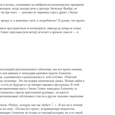
хи и поэмы, основанные на онейрически-визионерских принципах
оторые, когда заходит речь о докторе Зигмунде Фрейде, не
ут ни при чем», — реплика из черновых сцен к драме «Энума
ентру и, в конечном счете, к потребителю? Я думаю, что проект
ся пространством ее ветвящихся, никогда до конца не ясных
 Элиш» персонаж (или автор) исчезает в прямом смысле — в
резолюцией документального объектива, мы всё время помним,
ких или живших в эмиграции критиков видели Ахматову
а, а развивалась и реализовалась в этой эстетике. «Римские
рвых мучениц». Это последняя ахматовская запись. Можно найти в
«гость из будущего» не обещает никакого футуризма. В этой
о незаконченная пьеса «Энума Элиш» выводила Ахматову за
вствовались «прозы пристальной крупицы», но вместо
 метаописания собственного текста и другие «реалии» мышления
7
тихов «Чётки», которые они так любят»
. «...И все же в течение
же во сне)». «Поэма без героя», встраивающая творчество
ляющим Ахматову не только от текущей истории, но и от самой