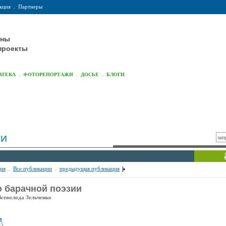
кция
.
Партнеры
оны
проекты
.
.
.
АТЕКА
ФОТОРЕПОРТАЖИ
ДОСЬЕ
БЛОГИ
ИИ
ия
.
Все публикации
.
предыдущая публикация
о барачной поэзии
Всеволода Зельченко
а
05