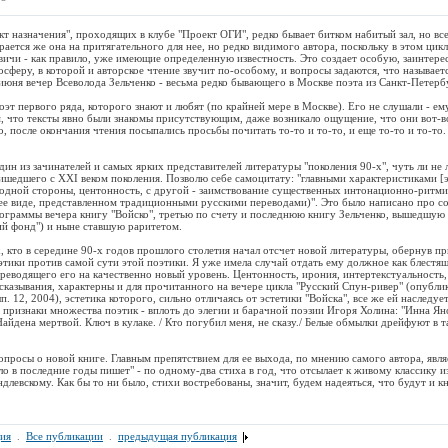
кт назначения", проходящих в клубе "Проект ОГИ", редко бывает битком набитый зал, но вс
ается же она на притягательного для нее, но редко видимого автора, поскольку в этом цик
ичи - как правило, уже имеющие определенную известность. Это создает особую, заинтере
феру, в которой и авторское чтение звучит по-особому, и вопросы задаются, что называется
июня вечер Всеволода Зельченко - весьма редко бывающего в Москве поэта из Санкт-Петерб
оэт первого ряда, которого знают и любят (по крайней мере в Москве). Его не слушали - ем
м, что тексты явно были знакомы присутствующим, даже возникало ощущение, что они вот-в
, после окончания чтения посыпались просьбы почитать то-то и то-то, и еще то-то и то-то.
один из зачинателей и самых ярких представителей литературы "поколения 90-х", чуть ли не
ришедшего с XXI веком поколения. Позволю себе самоцитату: "главными характеристиками [э
с одной стороны, центонность, с другой - заимствование существенных интонационно-ритм
 ее виде, представленном традиционными русскими переводами)". Это было написано про 
ограммы вечера книгу "Войско", третью по счету и последнюю книгу Зельченко, вышедшую
ий фонд") и ныне ставшую раритетом.
ех, кто в середине 90-х годов прошлого столетия начал отсчет новой литературы, обернув п
тики против самой сути этой поэтики. Я уже имела случай отдать ему должное как блестя
реводящего его на качественно новый уровень. Центонность, ирония, интертекстуальность
сказывания, характерны и для прочитанного на вечере цикла "Русский Спун-ривер" (опублик
п. 12, 2004), эстетика которого, сильно отличаясь от эстетики "Войска", все же ей наследует
 признаки множества поэтик - вплоть до элегии и барачной поэзии Игоря Холина: "Инна Яно
 Найдена мертвой. Ключ в кулаке. / Кто погубил меня, не сказу./ Белые обмылки дрейфуют в т
опросы о новой книге. Главным препятствием для ее выхода, по мнению самого автора, являе
о в последние годы пишет" - по одному-два стиха в год, что отсылает к живому классику и
длевскому. Как бы то ни было, стихи востребованы, значит, будем надеяться, что будут и к
ия
.
Все публикации
.
предыдущая публикация