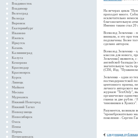
Владивосток
Владимир
На вечерах цикла "Пун
Волгоград
приходит много. Собир
исключительно немоскв
Вологда
благожелательную атмос
Воронеж
Именно таким стал 20 
Екатеринбург
Всеволод Зельченко - п
Иваново
внимали, и это при то
Ижевск
подхвачены. Более того
Иркутск
сделано автором.
Казань
Всеволод Зельченко - 
Калининград
классик для нового, п
Калуга
Зельченко] являются, 
английской баллады (в
Кемерово
значительную часть пр
Краснодар
(СПб, Изд. "Пушкинск
Красноярск
Зельченко - один из т
Курск
постмодернистской поэ
Липецк
центонного приема, пе
Майкоп
личного авторского вы
журнале "TextOnly", вы
Москва
органическое единство
Мурманск
глажка за две рубли. /
Нижний Новгород
чиновников в Хуанхэ".
Нижний Тагил
Разумеется, возникли в
Новокузнецк
"пренебрежительно мал
Новосибирск
поколения - Сергею Ган
Омск
Пенза
Пермь
следующая публикац
Петрозаводск