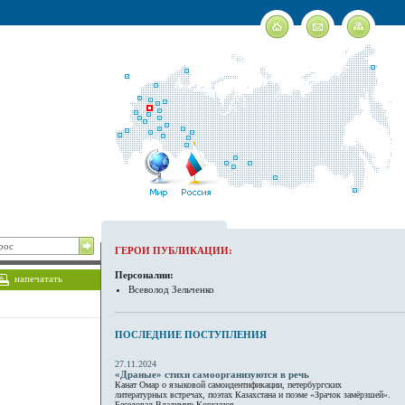
ГЕРОИ ПУБЛИКАЦИИ:
Персоналии:
напечатать
Всеволод Зельченко
ПОСЛЕДНИЕ ПОСТУПЛЕНИЯ
27.11.2024
«Драные» стихи самоорганизуются в речь
Канат Омар о языковой самоидентификации, петербургских
литературных встречах, поэтах Казахстана и поэме «Зрачок замёрзшей».
Беседовал Владимир Коркунов