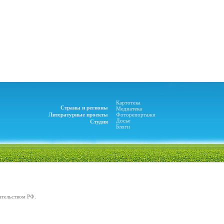
Картотека
Страны и регионы
Медиатека
Литературные проекты
Фоторепортажи
Досье
Студия
Блоги
ательством РФ.