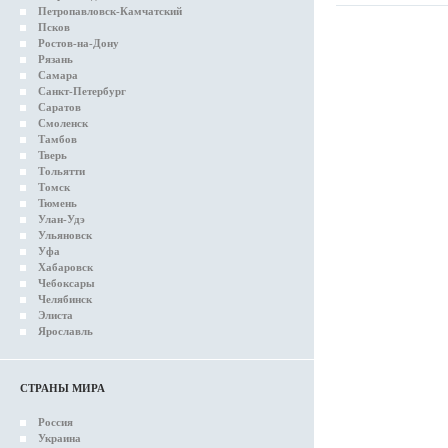
Петропавловск-Камчатский
Псков
Ростов-на-Дону
Рязань
Самара
Санкт-Петербург
Саратов
Смоленск
Тамбов
Тверь
Тольятти
Томск
Тюмень
Улан-Удэ
Ульяновск
Уфа
Хабаровск
Чебоксары
Челябинск
Элиста
Ярославль
СТРАНЫ МИРА
Россия
Украина