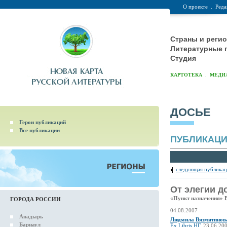
О проекте
.
Реда
Страны и реги
Литературные 
Студия
.
КАРТОТЕКА
МЕДИ
ДОСЬЕ
Герои публикаций
Все публикации
ПУБЛИКАЦ
следующая публикац
От элегии д
«Пункт назначения» 
ГОРОДА РОССИИ
04.08.2007
Анадырь
Людмила Вязмитинов
Барнаул
Ex Libris НГ
, 23.06.20