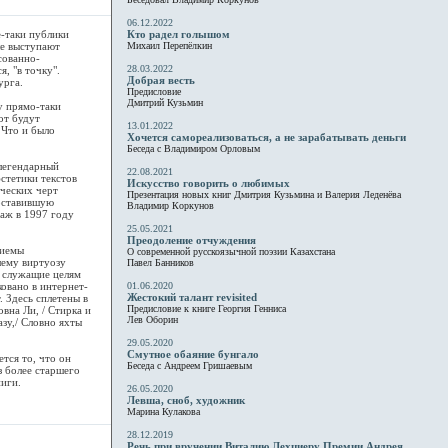
06.12.2022
е-таки публики
Кто радел голышом
ле выступают
Михаил Перепёлкин
сованно-
28.03.2022
, "в точку".
Добрая весть
урга.
Предисловие
Дмитрий Кузьмин
у прямо-таки
от будут
13.01.2022
 Что и было
Хочется самореализоваться, а не зарабатывать деньги
Беседа с Владимиром Орловым
 легендарный
22.08.2021
стетики текстов
Искусство говорить о любимых
ических черт
Презентация новых книг Дмитрия Кузьмина и Валерия Леденёва
составившую
Владимир Коркунов
 аж в 1997 году
25.05.2021
Преодоление отчуждения
риемы
О современной русскоязычной поэзии Казахстана
шему виртуозу
Павел Банников
, служащие целям
овано в интернет-
01.06.2020
Жестокий талант revisited
. Здесь сплетены в
Предисловие к книге Георгия Генниса
вна Ли, / Стирка и
Лев Оборин
азу,/ Словно яхты
29.05.2020
Смутное обаяние бунгало
тся то, что он
Беседа с Андреем Гришаевым
з более старшего
ниги.
26.05.2020
Левша, сноб, художник
Марина Кулакова
28.12.2019
Речь при вручении Виталию Лехциеру Премии Андрея