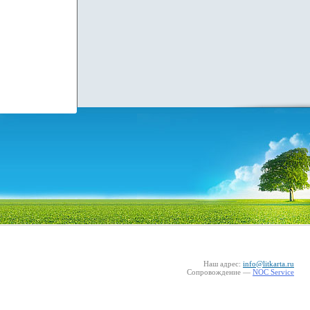
Наш адрес:
info@litkarta.ru
Сопровождение —
NOC Service