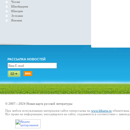
Чехия
Швейцария
Швеция
Эстония
Япония
РАССЫЛКА НОВОСТЕЙ
© 2007—2024 Новая карта русской литературы
При любом использовании материалов сайта гиперссылка на
www.litkarta.ru
обязательна.
Все права на информацию, находящуюся на сайте, охраняются в соответствии с законод