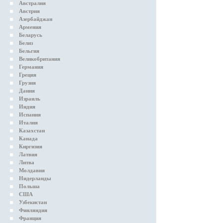
Австралия
Австрия
Азербайджан
Армения
Беларусь
Белиз
Бельгия
Великобритания
Германия
Греция
Грузия
Дания
Израиль
Индия
Испания
Италия
Казахстан
Канада
Киргизия
Латвия
Литва
Молдавия
Нидерланды
Польша
США
Узбекистан
Финляндия
Франция