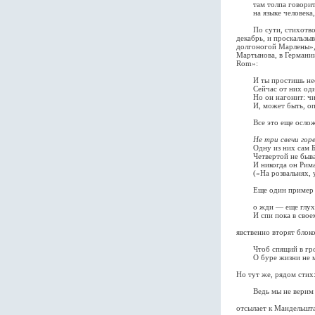
там толпа говорит, 
на языке человека, 
По сути, стихотворен
декабрь, и проскальзы
долгоногой Марлены», 
Мартынова, в Германии
Rom»:
И ты простишь неск
Сейчас от них один 
Но он нагонит: чик, 
И, может быть, опер
Все это еще осложне
Не три свечи гор
Одну из них сам Бо
Четвертой не бывать
И никогда он Рима 
(«На розвальнях, ул
Еще один пример так
о жди — еще глуха
И спи пока в своем 
явственно вторят блок
Чтоб спящий в гро
О буре жизни не ме
Но тут же, рядом стих
Ведь мы не верим в
отсылает к Мандельшт