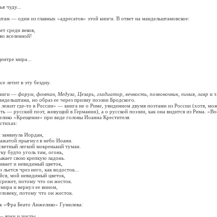
 чуду...
 один из главных «адресатов» этой книги. В ответ на мандельштамовское:
 среди веков,
о вселенной!
нтре мира...
летит в эту бездну.
ниги —
форум, фонтан, Медуза, Цезарь, гладиатор, вечность, позвоночник, пиния, лавр
и т
андельштама, но образ ее через призму поэзии Бродского.
ит где-то в России» — книга не о Риме, увиденном двумя поэтами из России (хотя, мо
ть — русский поэт, живущий в Германии), а о русской поэзии, как она видится из Рима. «В
елико «Крещение» при виде головы Иоанна Крестителя
тихах:
замкнула Иордан,
жатой прыгнул в небо Иоанн.
етный легкий мокренький туман.
будто уголь там, огонь,
ет свою крепкую ладонь.
ает и невидимый цветок,
ется чрез него, как водосток...
, мой невидимый цветок,
ежет, потому что он жесток.
ра и вернул ее вином,
еку, потому что он жесток.
 к «Фра Беато Анжелико» Гумилева:
ярки и чисты,