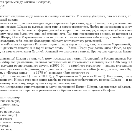
 грань между жизнью и смертью,
ту.
)
ет «видимые миру волны» и «невидимые кости». И мы еще убедимся, что вся книга, по 
сской поэзии.
ся на ее страницах — один ведет партию воображения, другой — партию реального оп
ионерская. Шварц не выговаривает мир, а пересотворяет его. Любое прикосновение к миру
ергии: «Fiat lux!», властно формирующей все пространство вокруг, превращающей его в не
ому, чем оно было, что оно, собственно, есть. Так мир превращается в экран, на котором р
Шварц. Ольга Мартынова — поэт иного типа: она не вчитывает себя в мир, а, наоборот, да
ыговорить себя, она же благодарно вбирает, впитывает эту речь вещей.
««Рим лежит где-то в России» отдана Шварц еще и потому, что, по словам Мартыновой, 
й действительности, в которой живут поэты — Елена Шварц уже давно жила в Риме, со вр
, на самом деле, звали Хостией, Кинфией же она стала в стихах Проперция, одолжила Елен
анный Шварц от лица той, кому посвящал свои стихи Проперций, в России впервые был 
— «Мир воображаемый», целиком составленном из стихов-масок и вышедшем в 1996 году в 
» выходит ровно десять лет спустя, в 2006. И — в самой его структуре — вполне в традици
ается связь со сборником, на страницах которого появилась «Кинфия» (при том, что «Пер
-м, а «Вторая книга» — в 1978-м): в книжке «Рим лежит где-то
 стихотворений (то есть 10 + 1), у Мартыновой — 9 (то есть 10 — 1). Напомним, что де
ченности. И само строение книги как бы подчеркивает избыточность поэтики Шварц — и т
нному аскетизму, когда лучше «недо-», чем «пере-».
 центральное стихотворение в части, написанной Еленой Шварц, характерным образом, 
 имеет названия и при этом ритмически и образно напоминает о цикле «Кинфия»:
ар-гладиатор
ня стальную,
прикончить,
еть.
 не захотела
 нас видит)
 сената
льшие пальцы,
отели.
качаясь,