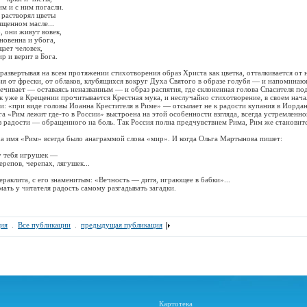
и с ним погасли.
астворял цветы
енном масле...
 они живут вовек,
венна и убога,
ет человек,
и верит в Бога.
ертывая на всем протяжении стихотворения образ Христа как цветка, отталкивается от 
ия от фрески, от облаков, клубящихся вокруг Духа Святого в образе голубя — и напоминаю
вечивает — оставаясь неназванным — и образ распятия, где склоненная голова Спасителя по
к уже в Крещении прочитывается Крестная мука, и неслучайно стихотворение, в своем нач
и: «при виде головы Иоанна Крестителя в Риме» — отсылает не к радости купания в Иордан
га «Рим лежит где-то в России» выстроена на этой особенности взгляда, всегда устремленно
из радости — обращенного на боль. Так Россия полна предчувствием Рима, Рим же станови
мя «Рим» всегда было анаграммой слова «мир». И когда Ольга Мартынова пишет:
 тебя игрушек —
пов, черепах, лягушек...
лита, с его знаменитым: «Вечность — дитя, играющее в бабки»...
 у читателя радость самому разгадывать загадки.
ия
.
Все публикации
.
предыдущая публикация
Картотека