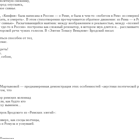
летную снежинку,
од опускаясь,
е сиянье.
Кинфия» была написана в России — о Риме, и была в чем-то «побегом в Рим» из северной
жить, и умереть». В этом стихотворении прочерчивается обратное движение: из Рима — в Р
 сиянью». Раскачивающийся маятник: между воображением и реальностью, между «поэзией
то в России» построена как сложный резонатор, в котором звук длится и... расслаивает
торской речи чужих голосов. В «Элегии Томасу Венцлове» Бродский писал:
ся способен от тел,
мас.
речь!
,
 собою,
тыновой — преднамеренная демонстрация этих особенностей «акустики поэтической ре
том, что
 римских колоннад
, как будто кто
у выменем...
строк Бродского из «Римских элегий»:
ерх, как сосцы волчицы,
 Ромула и уснувшей.
Пантеона