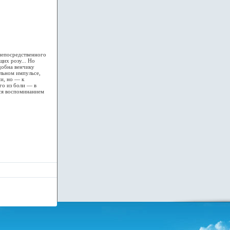
непосредственного
щих розу... Но
добна венчику
альном импульсе,
и, но — к
го из боли — в
тся воспоминанием