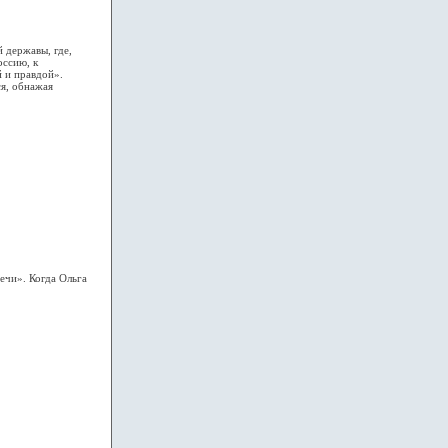
 державы, где,
оссию, к
 и правдой».
ся, обнажая
чи». Когда Ольга