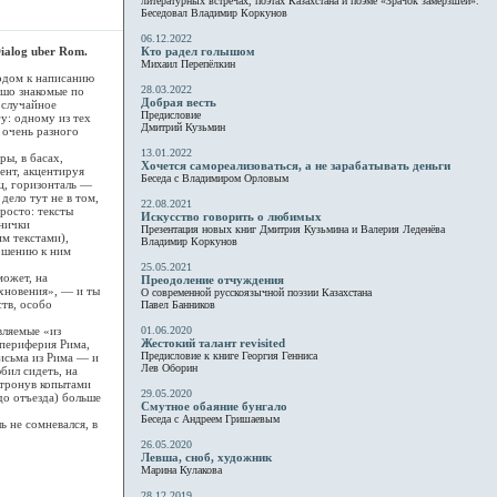
литературных встречах, поэтах Казахстана и поэме «Зрачок замёрзшей».
Беседовал Владимир Коркунов
06.12.2022
Dialog uber Rom.
Кто радел голышом
Михаил Перепёлкин
одом к написанию
28.03.2022
ошо знакомые по
Добрая весть
 случайное
Предисловие
у: одному из тех
Дмитрий Кузьмин
 очень разного
13.01.2022
ы, в басах,
Хочется самореализоваться, а не зарабатывать деньги
ент, акцентируя
Беседа с Владимиром Орловым
ц, горизонталь —
дело тут не в том,
22.08.2021
росто: тексты
Искусство говорить о любимых
анички
Презентация новых книг Дмитрия Кузьмина и Валерия Леденёва
м текстами),
Владимир Коркунов
ношению к ним
25.05.2021
может, на
Преодоление отчуждения
охновения», — и ты
О современной русскоязычной поэзии Казахстана
ств, особо
Павел Банников
вляемые «из
01.06.2020
Жестокий талант revisited
 периферия Рима,
Предисловие к книге Георгия Генниса
Письма из Рима — и
Лев Оборин
бил сидеть, на
 тронув копытами
29.05.2020
до отъезда) больше
Смутное обаяние бунгало
Беседа с Андреем Гришаевым
 не сомневался, в
26.05.2020
Левша, сноб, художник
Марина Кулакова
28.12.2019