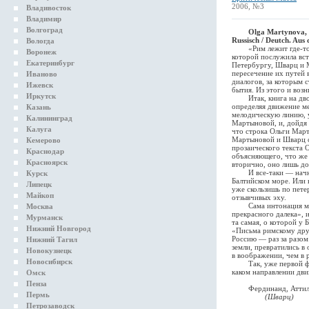
2006, №3
Владивосток
Владимир
Волгоград
Olga Martynova, J
Russisch / Deutch. Au
Вологда
«Рим лежит где-то в 
Воронеж
которой послужила вс
Екатеринбург
Петербургу, Шварц и 
пересечение их путей
Иваново
диалогов, за которым
Ижевск
бытия. Из этого и возн
Иркутск
Итак, книга на двоих,
определяя движение ме
Казань
мелодическую линию, у
Калининград
Мартыновой, и, дойдя 
Калуга
что строка Ольги Март
Мартыновой и Шварц об
Кемерово
прозаического текста 
Краснодар
объясняющего, что же 
Красноярск
вторично, оно лишь до
И все-таки — начнем с
Курск
Балтийском море. Или 
Липецк
уже скользишь по пете
Майкоп
отзывчивых эху.
Сама интонация марты
Москва
прекрасного далека», 
Мурманск
та самая, о которой у
Нижний Новгород
«Письма римскому друг
Россию — раз за разом
Нижний Тагил
земли, превратились в
Новокузнецк
в воображении, чем в 
Новосибирск
Так, уже первой фраз
каком направлении дви
Омск
Пенза
Фердинанд, Аттила,
Пермь
(Шварц)
Петрозаводск