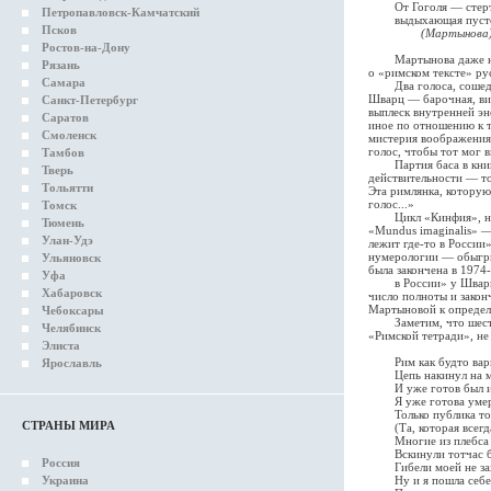
От Гоголя — стертая
Петропавловск-Камчатский
выдыхающая пусто
Псков
(Мартынова
Ростов-на-Дону
Мартынова даже назов
Рязань
о «римском тексте» ру
Самара
Два голоса, сошедшие
Шварц — барочная, виз
Санкт-Петербург
выплеск внутренней эн
Саратов
иное по отношению к т
Смоленск
мистерия воображения 
голос, чтобы тот мог в
Тамбов
Партия баса в книге 
Тверь
действительности — то
Тольятти
Эта римлянка, которую
голос...»
Томск
Цикл «Кинфия», напис
Тюмень
«Mundus imaginalis» 
Улан-Удэ
лежит где-то в России
нумерологии — обыгрыв
Ульяновск
была закончена в 1974
Уфа
в России» у Шварц 11
Хабаровск
число полноты и закон
Мартыновой к определе
Чебоксары
Заметим, что шестое,
Челябинск
«Римской тетради», не
Элиста
Рим как будто варв
Ярославль
Цепь накинул на ме
И уже готов был и 
Я уже готова умер
Только публика того
СТРАНЫ МИРА
(Та, которая всегда
Многие из плебса и
Вскинули тотчас бо
Россия
Гибели моей не зах
Украина
Ну и я пошла себе 