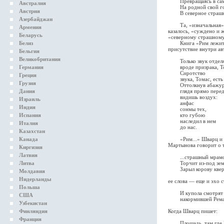
Превращаясь в само
Австралия
На родной свой гор
Австрия
В северное страшно
Азербайджан
Та, «изначальная», «
Армения
казалось, «суждено и 
Беларусь
«северному страшному
Белиз
Книга «Рим лежит где-
присутствие внутри ав
Бельгия
Великобритания
Только звук отделять
Германия
вроде призрака, То
Сиротство
Греция
звука, Томас, есть 
Грузия
Оттолкнув абажур
Дания
глядя прямо перед
видишь воздух:
Израиль
анфас
Индия
сонмы тех,
Испания
кто губою
наследил в нем
Италия
до нас.
Казахстан
Канада
«Рим...» Шварц и Мар
Мартынова говорит о 
Киргизия
Латвия
...страшный мрамор
Литва
Торчит из-под земли
Зарыл корову кверх
Молдавия
Нидерланды
ее слова — еще и эхо 
Польша
И купола смотрят вв
США
накормившей Рема и
Узбекистан
Финляндия
Когда Шварц пишет:
Франция
Площадь, там где 