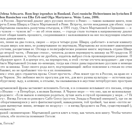
elena Schwartz. Rom liegt irgendwo in Russland. Zwei russische Dichterinnen im lyrischen 
s dem Russischen von Elke Erb und Olga Martynova. Wein: Lana, 2006.
России. Лирический диалог двух русских поэтесс о Риме» — таково название книги, пов
треча Елены Шварц и Ольги Мартыновой в Риме. Встреча, почти нежданная для обеих: хор
Мартынова оказались разлучены отъездом, в 1991 году, Ольги Мартыновой в Германию — и
 в чужом — чужом ли? — но об этом ниже, — городе стало толчком к напряженному диалог
 стоит общая память прошлого, соединившаяся с наложившимся на нее последующим опытом
икла данная книга.
 пение на два голоса, скорее — игра в четыре руки. Шварц «работает» в начале клавиатур
лодии вверх или вниз, ее развертывание по вертикали, Мартынова же исполняет аккомпанем
точняя, расцвечивая ее. Отсюда и полиграфическое решение книги: вертикаль отдана Швар
до второй части, «Римские стихи», читатель должен перевернуть книжку на 90 градусов. И 
ыновой длиннее и, чтобы ее не дробить, издатель выбрал столь провокационное решение. П
разуют крест. А в центре его, на перекрестии, в этой «точке отсчета координат»: две стр
Ольги Мартыновой (только по-немецки, тогда как стихи даны параллельно русским и немецки
это за книжка. Тоже своего рода жест, подчеркивающий: любое пояснение к стихам по от
бавляет, но не прибавляет что-то к их пониманию.
 этих двух страничек прозы. Стоит прочесть: «Рим лежит где-то в России, на краю ее: 
на Черном. Это любимое место прогулок для тех, для кого руины культуры — источник вд
рбургскому льду, к аллюзии, к отсылке, ты оказываешься в акустике петербургских простран
новской фразы заставляет вспомнить Гоголя, и в сознании всплывают его письма, отпра
из Италии — в Петербург, к волнам Балтики. А Черное море — что оно, как не колониальная
 Бродского: «Если выпало в империи родиться, лучше жить в глухой провинции у моря...»? 
у». Взгляд Гоголя из римского Caffе Greco (кусочек Эллады в Римской империи!), где он лю
 оборачивающуюся у него фантасмагорией, наваждением, той тройкой, чьи кони «почти не
 одни вытянутые линии, летящие по воздуху» — и взгляд Бродского на Рим, существующий (
реальности.
ой «комментария» Мартыновой дается ключ к тому, как читать всю книгу. Чтобы читатель
гаться, обе поэтессы поминают Гоголя:
 Гоголь?