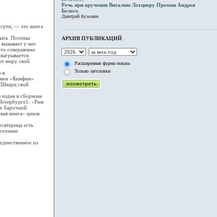
Речь при вручении Виталию Лехциеру Премии Андрея
Белого
Дмитрий Кузьмин
сути, — это книга
ыта. Поэтика
АРХИВ ПУБЛИКАЦИЙ
 вызывает у нее
что совершенно
азыгрывается
ет миру свой
Расширенная форма показа
Только заголовки
«в
емен «Кинфии».
е Шварц свой
издан в сборнике
Петербурге1. «Рим
ях барочной
вая книга» цикла
сятерица есть
яготение
единственное из