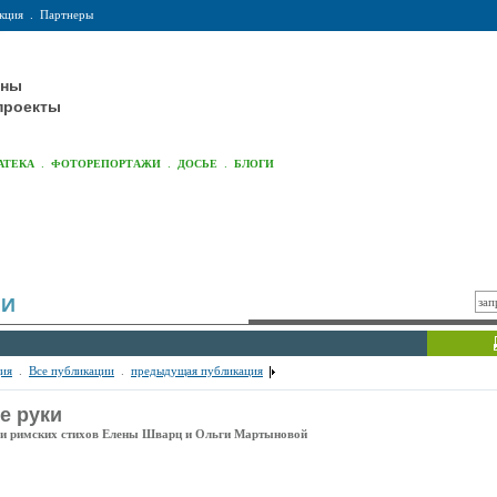
кция
.
Партнеры
оны
проекты
.
.
.
АТЕКА
ФОТОРЕПОРТАЖИ
ДОСЬЕ
БЛОГИ
ИИ
ия
.
Все публикации
.
предыдущая публикация
е руки
и римских стихов Елены Шварц и Ольги Мартыновой