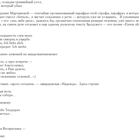
осаждая трамвайный угол,
который убыл.
ие Мартыновой — тончайше организованный парафраз этой строфы, парафраз, в которо
вает глагол «биться», и звучит сожаление о речи — которую уже не услышать... И упоминан
с его «ихь либе дихь», казалось бы, органично-спонтанная реакция человека, уже много ле
, на самом деле отсылает к еще одному
римскому
тексту Бродского — его поэме «Einem alte
ладность слов моих.
скворец в ущербе.
Ich liebe dich
едит: Ich sterbe
но аллюзией на мандельштамовское:
ели, а три встречи
—
г благословил,
, а Рим далече,
не любил.
оженных соломой...»)
их «кросс-отсылок» — шварцовская «Надежда». Здесь строки
я ночь
соборе...
овскому:
бе Теодорих
чтал...
:
 Воскресенье
—
аму: