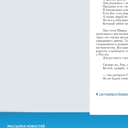
Они родились с ним 
Преданье есть: он р
В епископами освящ
Есть Бог, есть мир,
А жизнь людей мгно
Но все в себя вмеща
Который любит мир 
При этом Шварц, разв
зрительного впечатлен
через эти строки прос
увядающего цветка. Та
сохраненном в названи
мученичеству. Вся кни
радость, и наоборот, 
о России.
Для русского слуха и
Сколько же, Рим, у
Костей, хрящей, чере
— она цитирует Герак
Но не будем отнимать
следующая публикац
РАССЫЛКА НОВОСТЕЙ