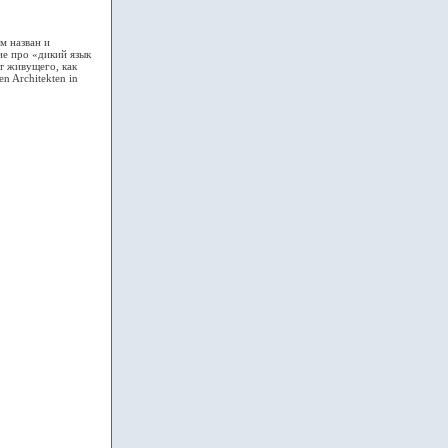
м назван и
ие про «дикий язык
т живущего, как
n Architekten in