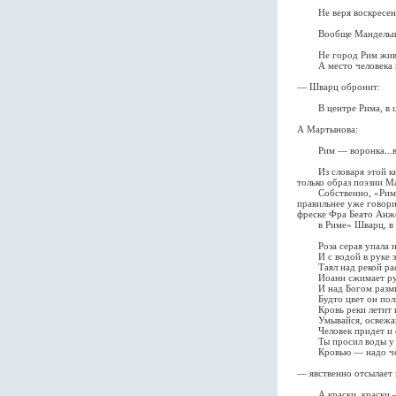
Не веря воскресенья
Вообще Мандельштам —
Не город Рим живет
А место человека в
— Шварц обронит:
В центре Рима, в це
А Мартынова:
Рим — воронка...все 
Из словаря этой к
только образ поэзии М
Собственно, «Рим леж
правильнее уже говори
фреске Фра Беато Анж
в Риме» Шварц, в с
Роза серая упала и 
И с водой в руке за
Таял над рекой расв
Иоанн сжимает руку 
И над Богом размыка
Будто цвет он полив
Кровь реки летит и ль
Умывайся, освежайся
Человек придет и ср
Ты просил воды у ми
Кровью — надо челов
— явственно отсылает
А краски, краски — 