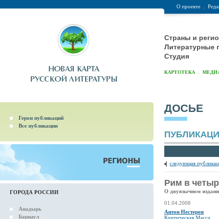
О проекте
.
Реда
Страны и реги
Литературные 
Студия
.
КАРТОТЕКА
МЕДИ
ДОСЬЕ
Герои публикаций
Все публикации
ПУБЛИКАЦ
следующая публикац
Рим в четыр
О двуязычном издани
ГОРОДА РОССИИ
01.04.2008
Анадырь
Антон Нестеров
Барнаул
Критическая Масса