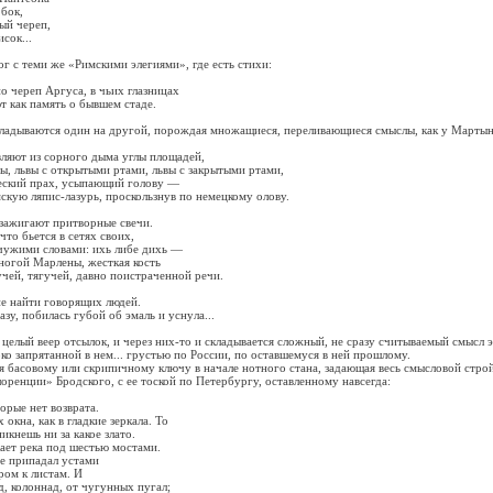
бок,
й череп,
ок...
ог с теми же «Римскими элегиями», где есть стихи:
ереп Аргуса, в чьих глазницах
ак память о бывшем стаде.
ываются один на другой, порождая множащиеся, переливающиеся смыслы, как у Мартын
ют из сорного дыма углы площадей,
львы с открытыми ртами, львы с закрытыми ртами,
ий прах, усыпающий голову —
ю ляпис-лазурь, проскользнув по немецкому олову.
жигают притворные свечи.
 бьется в сетях своих,
жими словами: ихь либе дихь —
ой Марлены, жесткая кость
й, тягучей, давно поистраченной речи.
найти говорящих людей.
, побилась губой об эмаль и уснула...
ый веер отсылок, и через них-то и складывается сложный, не сразу считываемый смысл 
око запрятанной в нем... грустью по России, по оставшемуся в ней прошлому.
совому или скрипичному ключу в начале нотного стана, задающая весь смысловой стро
оренции» Бродского, с ее тоской по Петербургу, оставленному навсегда:
рые нет возврата.
на, как в гладкие зеркала. То
нешь ни за какое злато.
т река под шестью мостами.
 припадал устами
м к листам. И
колоннад, от чугунных пугал;