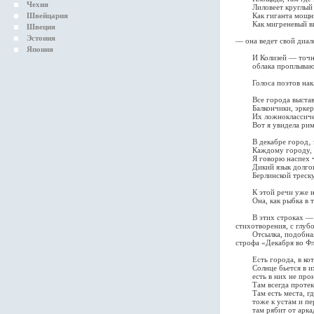
Чехия
Лиловеет круглый 
Швейцария
Как гиганта мощны
Как мигреневый вис
Швеция
Эстония
— она ведет свой диал
Япония
И Колизей — точно ч
облака проплывают к
Голоса поэтов наклад
Все города выставля
Балкончики, эркеры, 
Их ложноклассическ
Вот я увидела римску
В декабре город‚ за
Каждому городу, что
Я говорю наспех чу
Дикий язык долгоног
Берлинской трескуче
К этой речи уже не 
Она, как рыбка в тазу
В этих строках — цел
стихотворения, с глуб
Отсылка, подобная ба
строфа «Декабря во Фл
Есть города, в кото
Солнце бьется в их ок
есть в них не проник
Там всегда протекае
Там есть места, где
тоже к устам и перо
там рябит от аркад, 