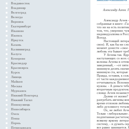
Владивосток
Владимир
Александр Агеев. 
Волгоград
Вологда
Александр Агеев - лит
Воронеж
собранные в книге «Га
Екатеринбург
что ни на есть полити
том, что, уверенно чу
Иваново
индивидуализма в Росс
Ижевск
Всегда.
Иркутск
Настоящий литератор 
свои). И, как бы ни сл
Казань
момент донести «свое 
Калининград
любовь эта бывает тре
Калуга
У Агеева так. Ядро ег
наступающих со всех с
Кемерово
колонка Агеева в сете
Краснодар
заведенный, - «от пят
Красноярск
минимум десять ежемес
минимум ста, которые 
Курск
Правда, оставив, к со
Липецк
от части каждодневног
Майкоп
отчитываться. Вспомин
нужны. - А деньги теб
Москва
вторичным продуктом. 
Мурманск
словцо Агеев позаимст
Нижний Новгород
Далеко от жизни? Кому
разгребать авгиевы ко
Нижний Тагил
время отложив любимых
Новокузнецк
либо духовного тотал
Новосибирск
Ох, не любит Агеев, к
Только «либеральным».
Омск
подпитанная расчетом;
Пенза
всякому яркому литера
Пермь
систему, - и думать с
все равно занимается.
Петрозаводск