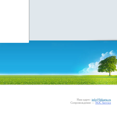
Наш адрес:
info@litkarta.ru
Сопровождение —
NOC Service