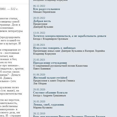
06.12.2022
2001. — 512 с.
Кто радел голышом
Михаил Перепёлкин
28.03.2022
ногие статьи,
Добрая весть
посвящены самой
Предисловие
странице. Дело в
Дмитрий Кузьмин
ерспективах
веком литературы.
13.01.2022
Хочется самореализоваться, а не зарабатывать деньги
 (продуцировать
Беседа с Владимиром Орловым
 него в какой-то
ие к культуре. И
22.08.2021
Искусство говорить о любимых
 и отвращения от
Презентация новых книг Дмитрия Кузьмина и Валерия Леденёва
ги - постоянная
Владимир Коркунов
итает, как
ложках и без;
25.05.2021
ек из тех
Преодоление отчуждения
же про книжки».
О современной русскоязычной поэзии Казахстана
блюдатель», критик
Павел Банников
об охотах своих
ишешь? - Деньги
01.06.2020
Жестокий талант revisited
й. Давясь
Предисловие к книге Георгия Генниса
ельное» (это
Лев Оборин
дуализма полез
29.05.2020
(см. выше), на
Смутное обаяние бунгало
просветительства
Беседа с Андреем Гришаевым
тем же перстом.
26.05.2020
авительность,
Левша, сноб, художник
я свойственны
Марина Кулакова
завихрения» в
своего дела, им
28.12.2019
ясь. И - страшно
Речь при вручении Виталию Лехциеру Премии Андрея