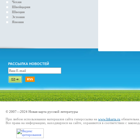
Чехия
Швейцария
Швеция
Эстония
Япония
РАССЫЛКА НОВОСТЕЙ
© 2007—2024 Новая карта русской литературы
При любом использовании материалов сайта гиперссылка на
www.litkarta.ru
обязательна.
Все права на информацию, находящуюся на сайте, охраняются в соответствии с законод