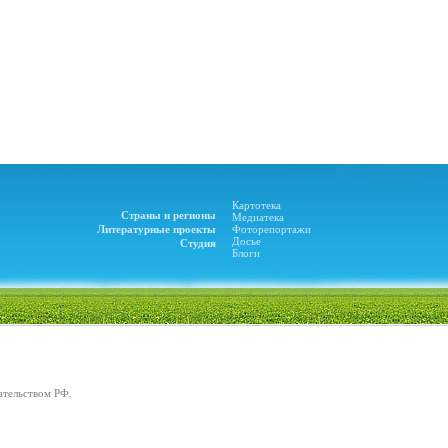
Картотека
Страны и регионы
Медиатека
Литературные проекты
Фоторепортажи
Досье
Студия
Блоги
ательством РФ.