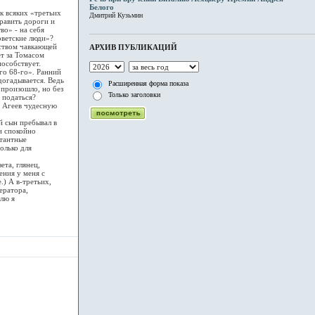
Белого
 всяких «третьих
Дмитрий Кузьмин
равить дороги и
о» - на себя
оветские люди»?
еством чавкающей
АРХИВ ПУБЛИКАЦИЙ
ет за Томасом
пособствует.
го 68-го». Ранний
догадывается. Ведь
Расширенная форма показа
 произошло, но без
Только заголовки
- податься?
 Агеев чудесную
й сын пребывал в
и спокойно
ртантные
олько для
та, глянец,
ния у меня с
.) А в-третьих,
ератора,
блю я