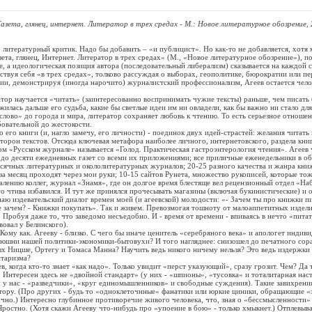
Газета, глянец, интернет. Литератор в трех средах - М.: Новое литературное обозрение, 
ературный критик. Надо бы добавить – «и публицист». Но как-то не добавляется, хотя м
зета, глянец, Интернет. Литератор в трех средах» (М., «Новое литературное обозрение»), 
ке, а идеологическая позиция автора (последовательный либерализм) сказывается на каждой 
вствуя себя «в трех средах», толково рассуждая о выборах, геополитике, бюрократии или п
ии, демонстрируя (иногда нарочито) журналистский профессионализм, Агеев остается чело
научается «читать» (заинтересованно воспринимать чужие тексты) раньше, чем писать
ожилась дальше его судьба, какие бы светлые идеи им ни овладели, как бы важно ни стало для
слово» до города и мира, литератор сохраняет любовь к чтению. То есть серьезное отношен
бовательной до жестокости.
о книги (и, нагло замечу, его личности) - поединок двух идей-страстей: желания читать
торон текстов. Отсюда ключевая метафора наиболее личного, интернетовского, раздела кни
вом «Русском журнале» называется «Голод. Практическая гастроэнтерология чтения». Агеев ч
и до десяти ежедневных газет со всеми их приложениями; все приличные еженедельники в об
ячных литературных и окололитературных журналов; 20-25 разного качества и жанра книж
за месяц проходят через мои руки; 10-15 сайтов Рунета, множество рукописей, которые то
жалению коллег, журнал «Знамя», где он долгое время блестяще вел рецензионный отдел «На
о чтива избавился. И тут же принялся прочесывать магазины (включая букинистические) и 
аю издевательский диалог времен моей (и агеевской) молодости: «- Зачем ты про книжки п
е зачем? - Книжки покупать». Так и живем. Превозмогая тошноту от малоаппетитных издели
Пробуя даже то, что заведомо несъедобно. И - время от времени - впиваясь в нечто «питат
вовал у Белинского).
 как. Агееву - близко. С чего бы иначе ценитель «серебряного века» и апологет индиви
нюшни нашей политики-экономики-бытовухи? И того нагляднее: снизошел до печатного сора 
 Ницше, Ортегу и Томаса Манна? Научить ведь никого ничему нельзя? Это ведь издержки 
итаризма?
огда кто-то знает «как надо». Только увидит «перст указующий», сразу грозит. Чем? Да 
 Интересен здесь не «двойной стандарт» (у них - «шпионы», «тусовка» и тоталитарная наст
 у нас - «разведчики», «круг единомышленников» и свободные суждения). Такие завихрени
тору. (Про других - будь то «одноклеточнные» фанатики или юркие циники, обращающие «
кучно.) Интересно глубинное противоречие живого человека, что, зная о «бессмысленности» 
 Яростно. (Хотя скажи Агееву что-нибудь про «упоение в бою» - только хмыкнет.) Отплевыва