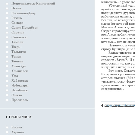
вымолвить - с удоволь
Петропавловск-Камчатский
Убежденный «западник
Псков
путей» (и впрямь веду
попридержать дураков.
Ростов-на-Дону
работающая машина, а 
Рязань
Все так, но возьмутся
Самара
массы (от которой кри
Манном Агеев, а цивил
Санкт-Петербург
Скорее спровоцирует 
Саратов
рок Агеев любит нежно
Смоленск
жалко даже «макдональ
которых... нет, не ск
Тамбов
Потому-то и «голод».
Тверь
строку Кушнера (и не 
Тольятти
Разные читатели найду
«переходном возрасте»
Томск
спросит: «Зачем?» И с
Тюмень
подростки и те, кто у
Улан-Удэ
живущих в истории - с
Вот и все. Остается д
Ульяновск
Интернет» - роскошная
Уфа
автором хватает. (Мы 
Хабаровск
«питательность» факту
мужественного и краси
Чебоксары
совершенства».
Челябинск
Элиста
Ярославль
следующая публикац
СТРАНЫ МИРА
Россия
Украина