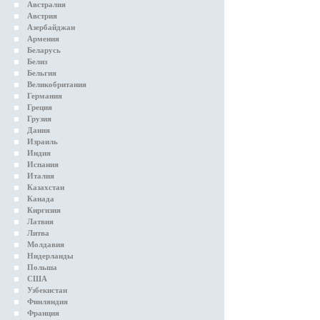
Австралия
Австрия
Азербайджан
Армения
Беларусь
Белиз
Бельгия
Великобритания
Германия
Греция
Грузия
Дания
Израиль
Индия
Испания
Италия
Казахстан
Канада
Киргизия
Латвия
Литва
Молдавия
Нидерланды
Польша
США
Узбекистан
Финляндия
Франция