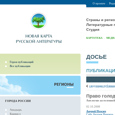
О проекте
.
Реда
Страны и реги
Литературные 
Студия
.
КАРТОТЕКА
МЕДИ
ДОСЬЕ
Герои публикаций
Все публикации
ПУБЛИКАЦ
следующая публикац
Право голо
Апология застеленной
ГОРОДА РОССИИ
02.10.2008
Анадырь
Андрей Немзер
Барнаул
Сайт Андрея Немзера