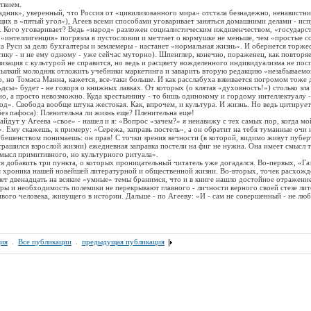
ствием.
», уверенный, что Россия от «цивилизованного мира» отстала безнадежно, ненавистник
щих в «пятый угол»), Агеев всеми способами уговаривает заняться домашними делами - исп
 Кого уговаривает? Ведь «народ» разложен социалистическим иждивенчеством, «государств
«интеллигенция» погрязла в пустословии и мечтает о кормушке не меньше, чем «простые с
 на Руси за дело бухгалтеры и землемеры - настанет «нормальная жизнь». И обернется торж
тику - и не ему одному - уже сейчас муторно). Шпенглер, конечно, пораженец, как повторя
изация с культурой не справится, но ведь и расцвету вожделенного индивидуализма не пос
пылкий молодняк отложить учебники маркетинга и заварить вторую редакцию «незабываемо
, но Томаса Манна, кажется, все-таки больше. И как расслабуха взвивается погромом тоже 
дсы» будет - не говоря о книжных лавках. От которых (о клятая «духовность!») столько зла
учно, а просто невозможно. Куда крестьянину - то бишь одинокому и гордому интеллектуалу 
 Свобода вообще штука жестокая. Как, впрочем, и культура. И жизнь. Но ведь цитирует
без пафоса): Пленительна ли жизнь еще? Пленительна еще!
т у Агеева «свое» - нашел и я: «Вопрос «зачем?» я ненавижу с тех самых пор, когда мо
. Ему скажешь, к примеру: «Сережа, заправь постель», а он обратит на тебя туманные очи 
 бешенством понимаешь: он прав! С точки зрения вечности (в которой, видимо живут пубе
страшился взрослой жизни) ежедневная заправка постели на фиг не нужна. Она имеет смысл т
мысл примитивного, но культурного ритуала».
обавить три пункта, о которых проницательный читатель уже догадался. Во-первых, «Газе
 хроника нашей новейшей литературной и общественной жизни. Во-вторых, точек расхожде
лет двенадцать на всякие «умные» темы бранимся, что и в книге нашло достойное отражение
ры и необходимость полемики не перекрывают главного - личности верного своей стезе лит
вого человека, живущего в истории. Дальше - по Агееву: «И - сам не совершенный - не лю
ия
.
Все публикации
.
предыдущая публикация