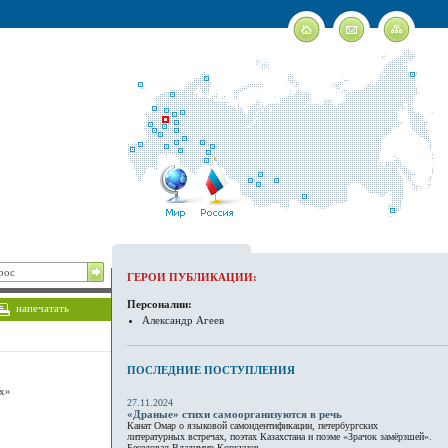
ГЕРОИ ПУБЛИКАЦИИ:
Персоналии:
напечатать
Александр Агеев
ПОСЛЕДНИЕ ПОСТУПЛЕНИЯ
ах»
27.11.2024
«Драные» стихи самоорганизуются в речь
Канат Омар о языковой самоидентификации, петербургских
литературных встречах, поэтах Казахстана и поэме «Зрачок замёрзшей».
Беседовал Владимир Коркунов