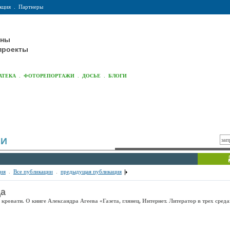
кция
.
Партнеры
оны
проекты
.
.
.
АТЕКА
ФОТОРЕПОРТАЖИ
ДОСЬЕ
БЛОГИ
ИИ
ия
.
Все публикации
.
предыдущая публикация
да
 кровати. О книге Александра Агеева «Газета, глянец, Интернет. Литератор в трех сред