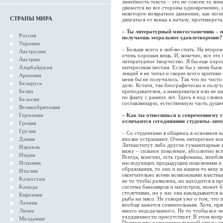
линейность текста – это не совсем та ли
движется во все стороны одновременно, и
некоторое возвратное движение, как логи
СТРАНЫ МИРА
двигаться от конца к началу, противореч
– Ты литературный многостаночник – пи
Россия
получаешь моральное удовлетворение?
Украина
– Больше всего я люблю спать. На втором 
Австралия
очень хорошая вещь. И, конечно, все это
Австрия
литературное творчество. Я бы еще хоро
Азербайджан
интересным местам. Если бы у меня была 
лекций я не читал и скорее всего критики
Армения
меня бы не получилось. Так что по чисто
Беларусь
дело. Кстати, так биографически и получ
Белиз
преподавателем, а намереваться или не н
по факту с ранних лет. Здесь я под слов
Бельгия
составляющую, естественную часть душе
Великобритания
Германия
– Как ты относишься к современному 
отличаются сегодняшние студенты-лит
Греция
Грузия
– Со студентами я общаюсь в основном ка
Дания
вполне устраивают. Очень интересное нов
Литинститут либо другие гуманитарные в
Израиль
вижу – сильное поколение, абсолютно вс
Индия
Всегда, конечно, есть графоманы, лизобл
Испания
наследующих предыдущим поколениям и с
образования, то оно и на нашем-то веку 
Италия
окончательно всеми возможными властны
Казахстан
не то чтобы развалена, но находится в пр
Канада
система бакалавров и магистров, может б
столетиями, но у нас она накладывается 
Киргизия
рыба ни мясо. Не говоря уже о том, что 
Латвия
вообще кажется сомнительным. Хотя, пря
Литва
много недоделанного. Не то чтобы все л
ухудшенности присутствует. В этом вопро
Молдавия
Притом что разрушение высшей школы это 