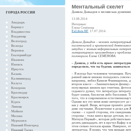
Ментальный скелет
Данила Давыдов о поэзии как душевной
ГОРОДА РОССИИ
13.08.2014
Анадырь
Интервью:
Барнаул
Елена Семёнова
ExLibris НГ
, 17.07.2014.
Владивосток
Владимир
Волгоград
Данила Давыдов – человек литературный,
писательской и критической деятельнос
Вологда
штудии с живым неформальным литерату
Воронеж
литературного произведения и пробле
Екатеринбург
поговорила Елена СЕМЕНОВА.
Иваново
– Данила, у тебя есть яркое литературн
Ижевск
определило, что ты будешь заниматься
Иркутск
– Я всегда был человеком читающим. Нача
Казань
ранней школе книжки попадались совсем 
Калининград
например, любил Камиля Фламмариона, д
Калуга
втором классе - «Занимательную физику»
популярных книжек про генетику, фотосин
Кемерово
седьмого думал, что литература литерату
Краснодар
будет химия, биология либо биохимия. Т
Красноярск
того, что в современном естественнонау
Однако все это меня живо интересует до 
Курск
как у людей. Вещи, которые принято детя
Липецк
дико скучными. Исключение я делал для 
Майкоп
сказки – с одной стороны, эти скандинав
стороны – тоже книга вроде детская, но 
Москва
Матиуш Первый», которая действительно 
Мурманск
десять-двенадцать лет я прочел Кафку и в
Нижний Новгород
этом сильно поехала крыша. Наверное, эт
литература. Я понял, что чем меньше лит
Нижний Тагил