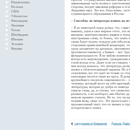
Нидерланды
закономерная часть полного уничтожени
Польша
стороны, входит школьная реформа и егэ
Академии наук. Это все, безусловно, час
США
гуманитарного образования в России.
Узбекистан
Финляндия
– Способна ли литература влиять на ис
Франция
– Я до некоторой поры думал, что, слава 
Чехия
наконец, ушла в свое мирное гетто, что н
Швейцария
внезапно заинтересовались языком и теперь
иностранные слова, то боюсь, что опять 
Швеция
снова будет играть чуждую для себя роль
Эстония
сторонник прямолинейной концепции, что
Япония
сразу расцветает на дрожжах, противопос
противопоставляется, а бывает – нет. Здес
функциональности. Я не люблю понятия в
всегда есть мировоззрение, гражданская 
стиля всегда есть. Даже если он говорит
мне всегда казалось, что литература дол
жизни и обличительницей тиранов. Но я б
сожалению, все это идет не только со с
оппозиции несется такая же ересь. Я дум
крупнейшего писателя современности – э
человека, который несет на себе мрачный
литературы, которая до добра ее никогда
смысле слова, да, я считаю, что словесно
реальность, а не наоборот, как обычно 
нежели принято считать. Не то, что ты н
подняв вилы, сверг его. Это происходит
произнесенный текст что-то меняет в стр
исторического опыта.
следующая публикация
.
Данила Давы