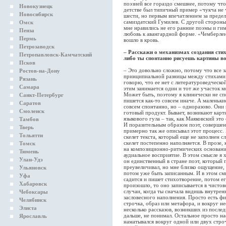
поэзией все гораздо смешнее, потому что 
Новокузнецк
детстве был типичный пример «чукча не чи
Новосибирск
шести, но первым впечатлением за предел
самиздатский Гумилев. С другой стороны
Омск
мне нравились не его ранние поэмы и ги
Пенза
любовь к авангардной форме. «Чемберлен
Пермь
вошло в кровь.
Петрозаводск
– Расскажи о механизмах создания стих
Петропавловск-Камчатский
либо ты спонтанно рисуешь картины во
Псков
– Это довольно сложно, потому что все за
Ростов-на-Дону
принципиальной разницы между стихами и
Рязань
говорю, что ее нет с литературоведческо
Самара
этим занимается один и тот же участок м
Может быть, поэтому я клинически не сп
Санкт-Петербург
пишется как-то совсем иначе. А маленьки
Саратов
совсем спонтанно, но – одноразово. Они 
Смоленск
готовый продукт. Бывает, возникают карти
языкового гула – так, как Маяковский это
Тамбов
И поразительным образом поэт, соверше
Тверь
примерно так же описывал этот процесс. 
Тольятти
скелет текста, который еще не заполнен с
скелет постепенно наполняется. В прозе,
Томск
на композиционно-ритмических основаниях
Тюмень
аудиальное восприятие. В этом смысле я
Улан-Удэ
он единственный в стране поэт, который п
преувеличивал, но мне близко ощущение, 
Ульяновск
потом уже быть записанным. И в этом смы
Уфа
садится и пишет стихотворение, потом ег
Хабаровск
произошло, то оно записывается в чисто
случаи, когда ты сначала видишь внутрен
Чебоксары
засловесного наполнения. Просто есть фи
Челябинск
строчка, образ или метафора, и вокруг нее
Элиста
несколько рассказов, возникших из последн
дальше, не понимал. Остальное просто на
Ярославль
наматывался вокруг одной или двух стр