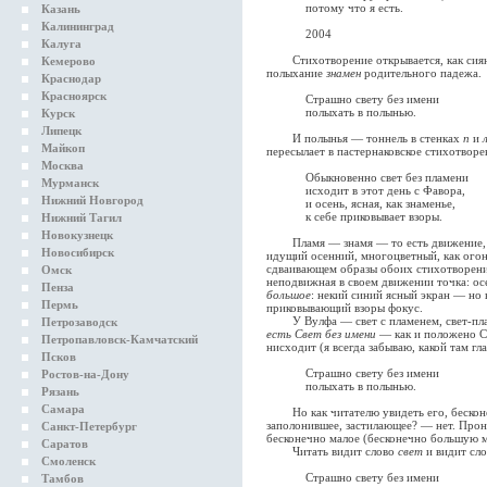
потому что я есть.
Казань
Калининград
2004
Калуга
Стихотворение открывается, как сияние
Кемерово
полыхание
знамен
родительного падежа.
Краснодар
Красноярск
Страшно свету без имени
полыхать в полынью.
Курск
Липецк
И полынья — тоннель в стенках
п
и
Майкоп
пересылает в пастернаковское стихотворе
Москва
Обыкновенно свет без пламени
Мурманск
исходит в этот день с Фавора,
Нижний Новгород
и осень, ясная, как знаменье,
к себе приковывает взоры.
Нижний Тагил
Новокузнецк
Пламя — знамя — то есть движение
Новосибирск
идущий осенний, многоцветный, как огон
сдваивающем образы обоих стихотворений,
Омск
неподвижная в своем движении точка: ос
Пенза
большое
: некий синий ясный экран — но
Пермь
приковывающий взоры фокус.
У Вулфа — свет с пламенем, свет-плам
Петрозаводск
есть Свет без имени
— как и положено Св
Петропавловск-Камчатский
нисходит (я всегда забываю, какой там гл
Псков
Страшно свету без имени
Ростов-на-Дону
полыхать в полынью.
Рязань
Самара
Но как читателю увидеть его, бесконеч
заполонившее, застилающее? — нет. Прон
Санкт-Петербург
бесконечно малое (бесконечно большую ма
Саратов
Читать видит слово
свет
и видит сл
Смоленск
Страшно свету без имени
Тамбов