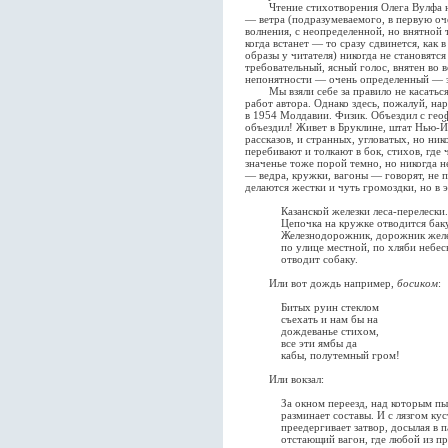
Чтение стихотворения Олега Вулфа нач
— ветра (подразумеваемого, в первую оч
волнения, с неопределенной, но внятной 
когда встанет — то сразу сдвинется, как в
образы у читателя) никогда не становятся
требовательный, ясный голос, внятен во 
непонятности — очень определенный — з
Мы взяли себе за правило не касаться 
работ автора. Однако здесь, пожалуй, на
в 1954 Молдавии. Физик. Объездил с ге
объездил! Живет в Бруклине, штат Нью-Й
рассказов, и странных, угловатых, но ни
перебивают и толкают в бок, стихов, где 
значенье тоже порой темно, но никогда 
— ведра, кружки, вагоны — говорят, не п
делаются жестки и чуть громоздки, но в 
Казанской железки леса-перелески.
Цепочка на кружке отводится баку
Железнодорожник, дорожник желе
по улице местной, по хляби небес
отводит собаку.
Или вот дождь например,
босиком
:
Битых руин стеклом
съехать и нам бы на
дождеванье стихом,
все эти ямбы да
кабы, полутемный гром!
Или вокзал:
За окном переезд, над которым пыла
разминает составы. И с лязгом кус
преедергивает затвор, досылая в п
отстающий вагон, где любой из прое