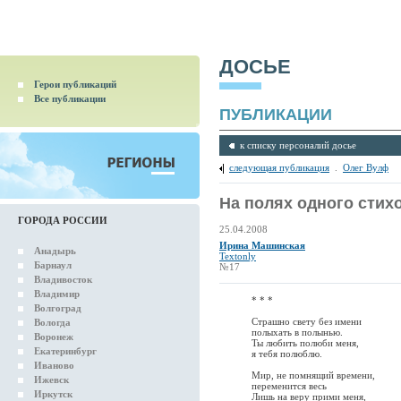
ДОСЬЕ
Герои публикаций
Все публикации
ПУБЛИКАЦИИ
к списку персоналий досье
следующая публикация
.
Олег Вулф
На полях одного стих
ГОРОДА РОССИИ
25.04.2008
Ирина Машинская
Анадырь
Textonly
Барнаул
№17
Владивосток
Владимир
* * *
Волгоград
Страшно свету без имени
Вологда
полыхать в полынью.
Воронеж
Ты любить полюби меня,
Екатеринбург
я тебя полюблю.
Иваново
Мир, не помнящий времени,
Ижевск
переменится весь
Иркутск
Лишь на веру прими меня,