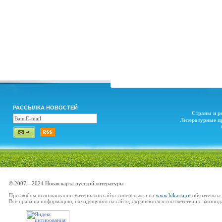
РАССЫЛКА НОВОСТЕЙ
Страны и р
Литературные п
© 2007—2024 Новая карта русской литературы
При любом использовании материалов сайта гиперссылка на
www.litkarta.ru
обязательна.
Все права на информацию, находящуюся на сайте, охраняются в соответствии с законод