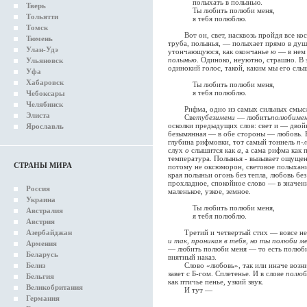
полыхать в полынью.
Тверь
Ты любить полюби меня,
Тольятти
я тебя полюблю.
Томск
Вот он, свет, насквозь пройдя все кос
Тюмень
труба, полынья, — полыхает прямо в душ
Улан-Удэ
утончающуюся, как окончанье
ю
— в нем 
полынью
. Одиноко, неуютно, страшно. В
Ульяновск
одинокий голос, такой, каким мы его слыш
Уфа
Хабаровск
Ты любить полюби меня,
я тебя полюблю.
Чебоксары
Челябинск
Рифма, одно из самых сильных смысло
Элиста
Све
тубезимени
— любить
полюбиме
осколки предыдущих слов: свет и — двой
Ярославль
безымянная — в обе стороны — любовь. 
глубина рифмовки, тот самый тоннель
п-л
слух
о
слышится как
а
, а сама рифма как
температура. Полынья - вызывает ощущен
СТРАНЫ МИРА
потому не оксюморон, световое полыхани
края полыньи огонь без тепла, любовь бе
прохладное, спокойное слово — в значени
Россия
маленькое, узкое, земное.
Украина
Ты любить полюби меня,
Австралия
я тебя полюблю.
Австрия
Азербайджан
Третий и четвертый стих — вовсе не 
и так, проникая в тебя, но ты полюби ме
Армения
— любить полюби меня — то есть полюби 
Беларусь
внятный наказ.
Белиз
Слово «любовь», так или иначе возника
завет с Б-гом. Сплетенье. И в слове
полю
Бельгия
как птичье пенье, узкий звук.
Великобритания
И тут —
Германия