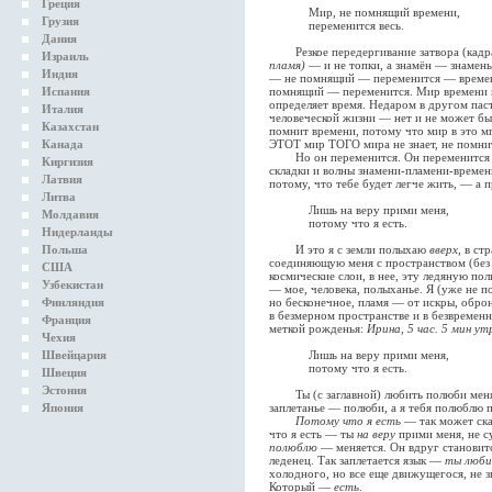
Греция
Мир, не помнящий времени,
Грузия
переменится весь.
Дания
Резкое передергивание затвора (кадра
Израиль
пламя)
— и не топки, а знамён — знамень
Индия
— не помнящий — переменится — време
Испания
помнящий — переменится. Мир времени не
определяет время. Недаром в другом пас
Италия
человеческой жизни — нет и не может б
Казахстан
помнит времени, потому что мир в это м
Канада
ЭТОТ мир ТОГО мира не знает, не помни
Но он переменится. Он переменится в 
Киргизия
складки и волны знамени-пламени-времени
Латвия
потому, что тебе будет легче жить, — а п
Литва
Лишь на веру прими меня,
Молдавия
потому что я есть.
Нидерланды
Польша
И это я с земли полыхаю
вверх
, в с
соединяющую меня с пространством (без 
США
космические слои, в нее, эту ледяную п
Узбекистан
— мое, человека, полыханье. Я (уже не по
Финляндия
но бесконечное, пламя — от искры, обр
в безмерном пространстве и в безвременн
Франция
меткой рожденья:
Ирина, 5 час. 5 мин ут
Чехия
Швейцария
Лишь на веру прими меня,
потому что я есть.
Швеция
Эстония
Ты (с заглавной) любить полюби меня —
Япония
заплетанье — полюби, а я тебя полюблю по
Потому что я есть
— так может ска
что я есть — ты
на веру
прими меня, не с
полюблю
— меняется. Он вдруг становитс
леденец. Так заплетается язык —
ты люби
холодного, но все еще движущегося, не з
Который —
есть
.