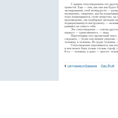
С нашим стихотворением эти другие с
тревогой. Еще — тем, как они как будто
заговаривания, этой нетвердости — разны
неуверенно, смиренно, как бы пошатываяс
тоже пошатываются, стоят непрочно, на 
произведение, так подбирают мелодию на
подвернувшемуся инструменту — неловко, 
равняясь на самого себя.
Это стихотворение — совсем другое. Ту
первого — единственного — лица.
Перечитывая этот крошечный текст, да
следовать — более или меннее
уверенно
— 
человеку, в человека. Из груди человека —
Стихотворение переливается, как песок
в нем может быть только столько строф, с
Б-га — человека, и даже — просто: челове
следующая публикация
.
Олег Вулф