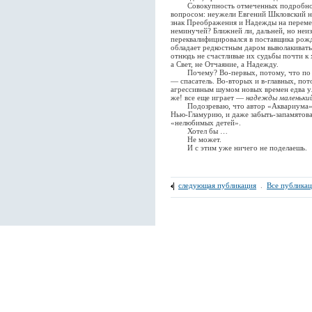
Совокупность отмеченных подробностей
вопросом: неужели Евгений Шкловский не
знак Преображения и Надежды на перемен
неминучей? Ближней ли, дальней, но неи
переквалифицировался в поставщика рожд
обладает редкостным даром выволакивать
отнюдь не счастливые их судьбы почти к 
а Свет, не Отчаяние, а Надежду.
Почему? Во-первых, потому, что по пр
— спасатель. Во-вторых и в-главных, пот
агрессивным шумом новых времен едва 
же! все еще играет —
надежды маленький
Подозреваю, что автор «Аквариума» и 
Нью-Гламурию, и даже забыть-запамятоват
«нелюбимых детей».
Хотел бы …
Не может.
И с этим уже ничего не поделаешь.
следующая публикация
.
Все публика