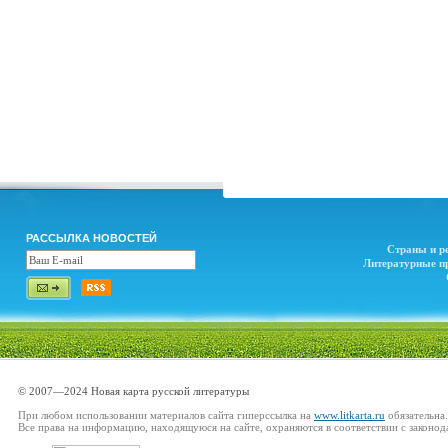
РАССЫЛКА НОВОСТЕЙ
Страны и р
Литературные п
© 2007—2024 Новая карта русской литературы
При любом использовании материалов сайта гиперссылка на
www.litkarta.ru
обязательна.
Все права на информацию, находящуюся на сайте, охраняются в соответствии с законод