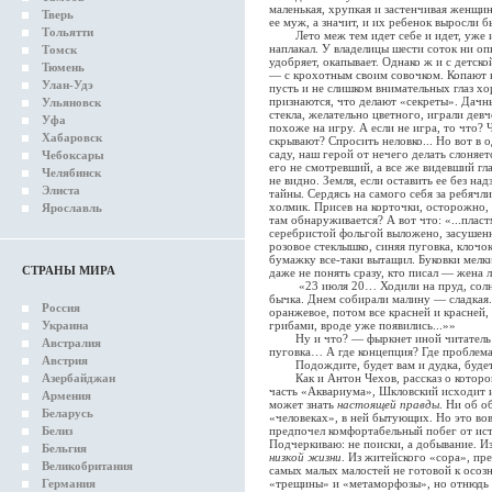
маленькая, хрупкая и застенчивая женщина
Тверь
ее муж, а значит, и их ребенок выросли 
Тольятти
Лето меж тем идет себе и идет, уже и а
наплакал. У владелицы шести соток ни опы
Томск
удобряет, окапывает. Однако ж и с детско
Тюмень
— с крохотным своим совочком. Копают 
Улан-Удэ
пусть и не слишком внимательных глаз хо
признаются, что делают «секреты». Дачн
Ульяновск
стекла, желательно цветного, играли девч
Уфа
похоже на игру. А если не игра, то что?
Хабаровск
скрывают? Спросить неловко... Но вот в о
саду, наш герой от нечего делать слоняет
Чебоксары
его не смотревший, а все же видевший гла
Челябинск
не видно. Земля, если оставить ее без н
Элиста
тайны. Сердясь на самого себя за ребячл
холмик. Присев на корточки, осторожно, 
Ярославль
там обнаруживается? А вот что: «...плас
серебристой фольгой выложено, засушенн
розовое стеклышко, синяя пуговка, клоч
бумажку все-таки вытащил. Буковки мелк
СТРАНЫ МИРА
даже не понять сразу, кто писал — жена л
«23 июля 20… Ходили на пруд, солнеч
бычка. Днем собирали малину — сладкая.
Россия
оранжевое, потом все красней и красней, 
Украина
грибами, вроде уже появились...»»
Ну и что? — фыркнет иной читатель (и
Австралия
пуговка… А где концепция? Где проблема
Австрия
Подождите, будет вам и дудка, будет 
Азербайджан
Как и Антон Чехов, рассказ о котором
часть «Аквариума», Шкловский исходит и
Армения
может знать
настоящей правды
. Ни об о
Беларусь
«человеках», в ней бытующих. Но это вов
Белиз
предпочел комфортабельный побег от ис
Подчеркиваю: не поиски, а добывание. Из 
Бельгия
низкой жизни
. Из житейского «сора», п
Великобритания
самых малых малостей не готовой к осозн
Германия
«трещины» и «метаморфозы», но отнюдь н