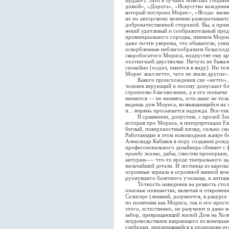
Будды»). Зато в лучших новеллах сборн
домой», «Дорога», «Искусство вождения 
который построил Морис», «Ягода- малина
не по авторскому велению разворачиваетс
доброкачественной стороной. Вы, к прим
некий удачливый и сообразительный пред
провинциального городка, именем Морис,
даже почти уверены, что обыватели, уни
оскорбленные неблагообразием безысходн
скоробогатого Мориса, подпустят ему кра
охотничьей двустволки. Ничуть не бывало
спокойно (ходил, имеется в виду). Ни те
Морис знал нечто, чего не знали другие»
Какого происхождения сие «нечто», рас
человек верующий и посему допускает бл
строителю благоволение, а к его попытке 
меняется — не меняясь, есть шанс не тол
видишь дом Мориса, возвышающийся на 
и... впрямь просыпается надежда. Все-та
В сравнении, допустим, с прозой Заха
история про Мориса, в интерпретации Ев
беглый, поверхностный взгляд, сильно см
Работающие в этом новомодном жанре бел
Александр Кабаков в пору создания рожде
профессионального дизайнера сбивает с
правду жизни
, дабы, сместив пропорции
антураж-— что-то вроде театрального зад
мельчайшей детали. И лестница из карель
огромные зеркала в огромной ванной комн
рухнувшего балетного училища, и анти
Точность наведения на резкость столь 
опасные излишества, включая и откровен
Селигере (лишний, разумеется, в ракурсе
по понятиям как Мориса, так и его прост
этого, естественно, не разумеют и даже 
забор, превращающий жилой Дом на Холме 
неудовольствием взирающего из венециан
слободки, прилепившейся к подножию е