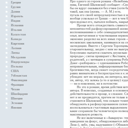
Про одного из героев романа «Нелюбимы
Греция
пива, Евгений Шкловский сообщает: «Спир
Грузия
бы он вдруг оказывался без очков (хотя б
Дания
такой, как она (жизнь. — А. М.) есть.
пугала его своей непредсказуемостью и
Израиль
вообще ускользал от Гриши — вот в чем б
Индия
преследовал его, пытался поймать, накры
Испания
Проще всего отождествить славного с
непонятностей расфокусированной жизни,
Италия
воспоминаниями о себе семнадцатилетнем
Казахстан
опыт, впечатления и чувствования перво
Канада
экономно разделил на всех юных героев
московских школьников, нанявшихся на с
Киргизия
экспедицию. Вместе с Сергеем Торопцевы
Латвия
очаровательницу, заодно с ним же выигры
Литва
безуспешно пытается схватить неумелы
природы»; слегка привирает с Костиком
Молдавия
родителей, а с метящим в супермены Роб
Нидерланды
Даже «разбираясь» с однокашником Робе
Польша
непривлекательным, инфицированным био
брезгливостях, когда сюжет сосредотачив
США
равно внимателен и беспристрастен и
к э
Узбекистан
убежден: нет ни морали, ни интереса, к
Финляндия
он, автор, эту залежь (а то и целину) ху
— ни в поколении, ни в потомстве.
Франция
Но это в романе, время действия кото
Чехия
автора. В новеллах, созданных в основно
Швейцария
действительности и проще, и сложнее. С
нет и не предвидится, причем не только 
Швеция
становится Шкловский, тем сильнее томит
Эстония
обнаружить в расфокусированном силою 
Япония
воспользоваться счастливым выражением 
какие сохранили бы человеческую полноц
максимальную резкость.
Не все включенные в «Аквариум» текст
наведении на фокус, обнаруживается либ
Лиза»), либо, увы, надуманное («Обнаже