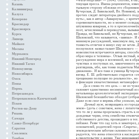
«Фата-Моргана» — 2004). Охотно, я бы д
текущая пресса. Имена рецензентов, изве
Казань
тыльную сторону обложки его сборников 
Калининград
Кучерская, Д. Бавильский, Вл. Новиков),
Калуга
прочих следят литераторы двойного под
путь», как и автор «Аквариума», с крити
Кемерово
соревновательности, но и момент солида
Краснодар
штуковина коварная, а то и
пресволочней
Красноярск
поэт, зачисленный в переводчики, вызыв
Правда, ни Бавильский, ни Кучерская, ни 
Курск
Шкловский, что называется, «завязал». И
Липецк
минимум рассуждений, максимум лиц, ха
Майкоп
тонкость-отличие в минус ему не зачли.
поскупился: назвал талант Шкловского —
Москва
новеллистов встречаются авторы, способн
Мурманск
образ мира и человека». Отзыв лестный,
Нижний Новгород
рассуждении мира и вселенной, ни в обра
чувствах и поступках их, законченного 
Нижний Тагил
разглядишь, ибо, как тонко подметила М
Новокузнецк
движения». И все-таки и умница Кучерска
Новосибирск
взгляд. Е. Ш. действительно старается «
трещинами ползущие по реальности», но
Омск
и фиксация злокачественных метаморфоз 
Пенза
Да и слово-то это
цель
— не из чужо
Пермь
склоняет единственно несимпатичный из 
начальницы археологической экспедиции 
Петрозаводск
Шкловский безошибочно обходит (отбра
Петропавловск-Камчатский
Даже если
свое
и впрямь
едва уловимо
, к
Псков
Дачный муж
, возвращаясь из город
земле» (дочь с совочком, жена с лопаточк
Ростов-на-Дону
что то ли у жены прорезалась страсть к 
Рязань
дождевые черви, отец семейства отключа
Самара
собственного детства, прошедшего в тех 
пейзаже. Разве что сад хоть и заматерел,
Санкт-Петербург
основателей, родителей героя «Секрета», 
Саратов
земледельческим заботам склонности не у
Смоленск
радуется, что жена относится к наследно
к свидетельству о жизни. Уже миновавшей
Тамбов