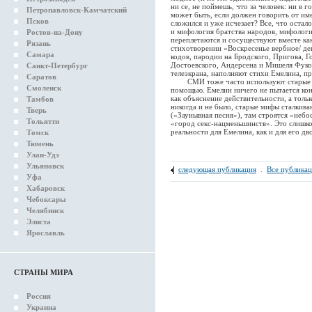
ни се, не поймешь, что за человек: ни в 
Петропавловск-Камчатский
может быть, если должен говорить от им
Псков
сложился и уже исчезает? Все, что оста
и мифология братства народов, мифолог
Ростов-на-Дону
переплетаются и сосуществуют вместе ка
Рязань
стихотворении «Воскресенье вербное/ д
Самара
кодов, пародии на Бродского, Пригова, Г
Достоевского, Андерсена и Мишеля Фук
Санкт-Петербург
телеэкрана, наполняют стихи Емелина, пр
Саратов
СМИ тоже часто используют старые миф
Смоленск
помощью. Емелин ничего не пытается кон
как объяснение действительности, а толь
Тамбов
никогда и не было, старые мифы сталкива
Тверь
(«Заунывная песня»), там строятся «неб
Тольятти
«город секс-нацменьшинств». Это слишко
реальности для Емелина, как и для его дв
Томск
Тюмень
Улан-Удэ
Ульяновск
следующая публикация
.
Все публика
Уфа
Хабаровск
Чебоксары
Челябинск
Элиста
Ярославль
СТРАНЫ МИРА
Россия
Украина