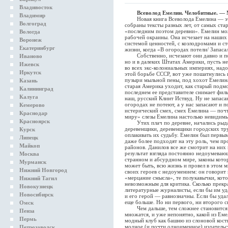
Владивосток
Всеволод Емелин. Челобитные. — М
Владимир
Новая книга Всеволода Емелина — это, 
Волгоград
собраны тексты разных лет, от самых ста
«последним поэтом деревни». Емелин мож
Вологда
рабочей окраины. Она исчезает на наших 
Воронеж
системой ценностей, с козлодромами и с
Екатеринбург
жизни, когда «В огородах потели/ Запаса
Собственно, исчезают они давно и повс
Иваново
но и в далеких Штатах Америки, пусть не
Ижевск
во всех экс-колониальных империях, надо
Иркутск
этой борьбе СССР, вот уже пошатнулись 
пузыри мыльной пены, под хохот Емелина 
Казань
старая Америка уходит, как старый подм
Калининград
последнем ее представителе снимает фил
Калуга
наш, русский Клинт Иствуд. Ну не запаса
огородах не потеют, а у нас запасают и 
Кемерово
истерический смех, смех Емелина — почт
Краснодар
миру» слезы Емелина настолько невидимы, 
Красноярск
Утих плач по деревне, начались рыдан
деревенщики, деревенщики городских тру
Курск
оплакивать их судьбу. Емелин был первы
Липецк
даже более подходят на эту роль, чем п
Майкоп
районов. Данилов все же смотрит на них 
результат взгляда постоянно недоумеваю
Москва
странном и абсурдном мире, законы кото
Мурманск
может быть, всю жизнь и провел в этом м
Нижний Новгород
своих героев с недоумением: он говорит 
«мерцание смысла», те полукавычки, кот
Нижний Тагил
невозможным для критика. Сколько прекр
Новокузнецк
литературные журналисты, если бы им уд
Новосибирск
и его герой — равнозначны. Если бы удал
еще больше. Но ни первого, ни второго ск
Омск
Чем дальше, тем сложнее становится по
Пенза
множатся, и уже непонятно, какой из Ем
Пермь
модный клуб как башню из слоновой кости,
модное (и почти одноименное) издательс
Петрозаводск