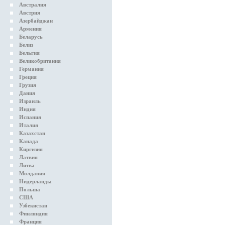
Австралия
Австрия
Азербайджан
Армения
Беларусь
Белиз
Бельгия
Великобритания
Германия
Греция
Грузия
Дания
Израиль
Индия
Испания
Италия
Казахстан
Канада
Киргизия
Латвия
Литва
Молдавия
Нидерланды
Польша
США
Узбекистан
Финляндия
Франция