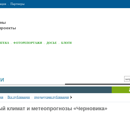
кция
.
Партнеры
оны
проекты
.
.
.
АТЕКА
ФОТОРЕПОРТАЖИ
ДОСЬЕ
БЛОГИ
ИИ
ия
.
Все публикации
.
предыдущая публикация
ый климат и метеопрогнозы «Черновика»