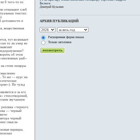
ли б чего-то из
Белого
Дмитрий Кузьмин
ли отнимают хлеб
туальных текстах:
).
й дотошности и
АРХИВ ПУБЛИКАЦИЙ
я, вещественная
Расширенная форма показа
тся, тут возникает
Только заголовки
сии то ли умер во
 выяснят
 недоразумение?
ворить об этом
, «иноземных рыб»
 на стене пещеры
смысленно
е. Те же — курс на
поэтические
орме»). Не чужд
вляется и за его
м» стихотворений,
еским звучанием
 реплика «черного
лова — черный
виче:
автора черный
ение смысла-
 новые варвары.
 поисках