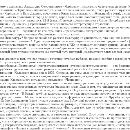
 в альманахе Александра Очеретянского «Черновик», изначально чувствуешь доверие. У
иноптики «Черновика» наблюдают со многих площадок как России, так и русского зарубеж
я «Черновик» в Нью-Джерси, печатается в Киеве (параллельно с публикацией в сети), а созда
ния: «место проживания: город большой, город маленький, поселок городского типа, дерев
ы «метеорологов» альманаха. 22-й (свежий) номер презентировался в Санкт-Петербурге ка
астники «Черновика» разрабатывают теперешнюю его литературную стратегию.
вод присмотреться: насколько точны предлагаемые альманахом «литературные метеосв
осрочны ли? — сделанные на его страницах «предсказания» литературной погоды?..
демонстрирует основы «Черновика». Его «три кита».
Литературу? Вопрос больной для русской культуры; не удивительно, что над ним бьются
тики разных поколений. Одни видят корень зла в «упрощении читательских предпочтений» 
отовность взвалить вину на себя (давний спор в РЖ: не занижает ли планку критик, «пиа
» ее? скрывающий от читателя мерки «гамбургского счета»?); третьи, под знаменем ирони
альный факт упрощения вкусов как светлый путь (который «называется гордым словом «кл
ваются о том, что все проще и грустнее: русская публика, похоже, вообще разлюбила ч
Н.Грицанчука: «автор-он же-читатель»).
збежный. Знаменитый «литературоцентризм» русской культуры не вечен — это болезне
арубежья сделала много, много раньше современной российской словесности: о сужении «п
изгнании» Ходасевич писал уже в 1933. Сегодня, впрочем, дело не только в жестких услови
ниги — читателя, но еще и в «медиальной» переориентации культуры: словесность теснят и
кации. Как раз на эту ситуацию и отзывается «Черновик».
современные «тенденции» (в пессимистической интерпретации: культуру вытесняет люб
х невозможно откреститься, отчураться (масскульт, мол). Дело в том, что ощущается внутре
са: усталость от письменного слова, его инфляция. Ощущения эти зреют уже давно. Тут м
льтуры слуха» (В.Вельш): клубная культура, всякого рода презентации, встречи и чтения в
х, расцвет слэма... Можно вспомнить акции и перформансы концептуалистов. Дружбу лите
 Добро бы писатели (даже и такие успешные, как Б.Акунин) просто в сценаристы потянулис
М.Елизаров). Литераторы осваивают новые территории, становятся многостаночниками...
ередине 90-х (тогда же, когда появилась «Книга для тех, кто не любит читать») в крити
ме, «нулевом тексте», о сонорной и визуальной поэзии?
 фиксирует новую ситуацию, но и отвечает на нее (делом). Этот ответ —
«смешанная т
(подзаголовок, второе название альманаха) «уточняется и утончается» на протяжении 
м, что в «Черновике» не приняты перегородки — напротив, всевозможные мутации здесь вся
, развертываясь визуально, выигрывает сильнейшую экспрессию (как в потекших, «плачущи
лиграфии «Памяти ушедшей сестры» Т.Буковской). К словесным текстам прививаются рисун