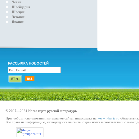
Чехия
Швейцария
Швеция
Эстония
Япония
РАССЫЛКА НОВОСТЕЙ
© 2007—2024 Новая карта русской литературы
При любом использовании материалов сайта гиперссылка на
www.litkarta.ru
обязательна.
Все права на информацию, находящуюся на сайте, охраняются в соответствии с законод