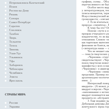
графики, схемы… Обсуж
Петропавловск-Камчатский
перечисленного не был
Псков
Особое место выделен
у литературоведов, те
Ростов-на-Дону
тезисы концептов, чер
Рязань
Искусствоведческий ко
Самара
громоздкости; «элеган
2. Если вчитаться в 
Санкт-Петербург
природа «смештеха». В
Саратов
К чему бы это? От ка
Смоленск
Поиски «пути к означ
призрак очередного р
Тамбов
младенчестве, то ли в
Тверь
отношения. Словом «п
Тольятти
как тщательно вытесне
феномене не боятся, н
Томск
(«литература наша — с
Тюмень
Что не мешает альман
Улан-Удэ
— тени (в творческих
«Черновик» очерчивае
Ульяновск
свидетельствуют: «Чер
Уфа
поиск творчески новог
Хабаровск
манифесты у всех в па
«Черновику» и авангар
Чебоксары
«Черновик» снимает ст
Челябинск
пределами. Пример по
Элиста
архитектурно-поэтичес
имен…).
Ярославль
Интересный поворот н
квадрата». (А может, 
квадрат в версии «Чер
«напоминание о ночной
СТРАНЫ МИРА
квадрат понимается ка
предмета из «абстракт
3. Еще недавно задав
Россия
Дебильная девушка Ден
Украина
жемчужного зерна гор