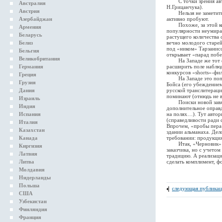
С точки зрения автор
Австралия
Н.Грицанчука).
Австрия
Нельзя не заметить в
Азербайджан
активно пробуют.
Похоже, за этой конс
Армения
популярности неумираю
Беларусь
растущего количества 
Белиз
вечно молодого старе
под «ником» Тарзанис
Бельгия
открывает «парад побе
Великобритания
На Западе же тот фак
Германия
расширить поле наблюд
конкурсов «shorts»-фи
Греция
На Западе это пополн
Грузия
Бойса (его убеждением
Дания
русской транслитераци
поминают (отнюдь не 
Израиль
Поиски новой завязи 
Индия
дополнительное оправд
Испания
на полях…). Тут автор
(справедливости ради 
Италия
Впрочем, «пробы пера
Казахстан
здании альманаха. Дел
Канада
требовании: продукци
Итак, «Черновик» — я
Киргизия
заказчика, но с учето
Латвия
традицию. А реализаци
Литва
сделать комплимент, ф
Молдавия
Нидерланды
Польша
следующая публикац
США
Узбекистан
Финляндия
Франция