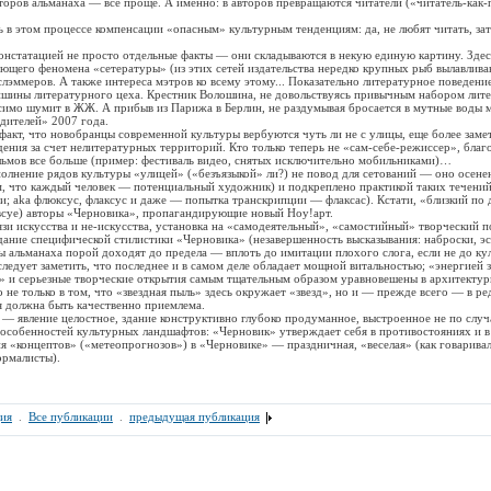
ов альманаха — все проще. А именно: в авторов превращаются читатели («читатель-как-
 этом процессе компенсации «опасным» культурным тенденциям: да, не любят читать, зат
татацией не просто отдельные факты — они складываются в некую единую картину. Зде
щего феномена «сетературы» (из этих сетей издательства нередко крупных рыб вылавлива
слэммеров. А также интереса мэтров ко всему этому... Показательно литературное поведение
йшины литературного цеха. Крестник Волошина, не довольствуясь привычным набором лит
симо шумит в ЖЖ. А прибыв из Парижа в Берлин, не раздумывая бросается в мутные воды 
дителей» 2007 года.
т, что новобранцы современной культуры вербуются чуть ли не с улицы, еще более замет
ения за счет нелитературных территорий. Кто только теперь не «сам-себе-режиссер», благ
льмов все больше (пример: фестиваль видео, снятых исключительно мобильниками)…
ение рядов культуры «улицей» («безъязыкой» ли?) не повод для сетований — оно осене
, что каждый человек — потенциальный художник) и подкреплено практикой таких течений,
и; aka флюксус, флаксус и даже — попытка транскрипции — флаксас). Кстати, «близкий по
всуе) авторы «Черновика», пропагандирующие новый Ноу!арт.
искусства и не-искусства, установка на «самодеятельный», «самостийный» творческий 
ание специфической стилистики «Черновика» (незавершенность высказывания: наброски, эс
ы альманаха порой доходят до предела — вплоть до имитации плохого слога, если не до ку
следует заметить, что последнее и в самом деле обладает мощной витальностью; «энергией 
» и серьезные творческие открытия самым тщательным образом уравновешены в архитекту
о не только в том, что «звездная пыль» здесь окружает «звезд», но и — прежде всего — в р
я должна быть качественно приемлема.
вление целостное, здание конструктивно глубоко продуманное, выстроенное не по случ
м особенностей культурных ландшафтов: «Черновик» утверждает себя в противостояниях и в
я «концептов» («метеопрогнозов») в «Черновике» — праздничная, «веселая» (как говаривал
ормалисты).
ия
.
Все публикации
.
предыдущая публикация