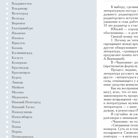
Владивосток
К выбору, сделанному
Владимир
литературную погоду с
Волгоград
дальнего: редактируетс
редакторского вступле
Вологда
уважение и стаж работ
Воронеж
10 лет редактор и уч
Екатеринбург
Юбилей — хороший по
обоснованны — и долг
Иваново
Свежий номер четко 
Ижевск
1. Почему не читают 
Иркутск
скрещивают копья) кри
другие обнаруживают г
Казань
литературу, «гримируя
Калининград
предлагают понять печ
Калуга
А.Верницкий).
В «Черновике» догады
Кемерово
(мрачноватая формула 
Краснодар
Процесс, видимо, неи
Красноярск
литература русского з
круга» «литературы в 
Курск
силы, отнимающего у к
Липецк
иные средства коммуни
Майкоп
Как ни воспринимать 
шоу), ясно, что от ни
Москва
закономерность процес
Мурманск
знаки возвращения «ку
Нижний Новгород
и литературных музея
литераторов — с кино.
Нижний Тагил
дальше, в режиссеры (
Новокузнецк
И случайно ли уже в с
Новосибирск
разговоры о минимализ
«Черновик» не только
Омск
«Смешанная техника» 
Пенза
номеров. Суть ее в то
Пермь
поощряются. Словесное
повторах — в анти-кал
Петрозаводск