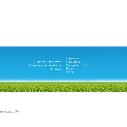
Картотека
Страны и регионы
Медиатека
Литературные проекты
Фоторепортажи
Досье
Студия
Блоги
ательством РФ.