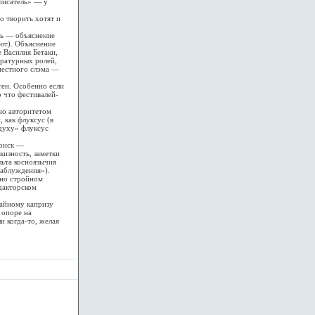
писатель» — у
о творить хотят и
сь — объяснение
ют). Объяснение
 Василия Бетаки,
ературных ролей,
местного слэма —
ен. Особенно если
о что фестивалей-
но авторитетом
 как флуксус (в
 духу» флуксус
поиск —
кизность, заметки
льта косноязычия
заблуждения»).
рно стройном
едакторском
айному капризу
 опоре на
и когда-то, желая