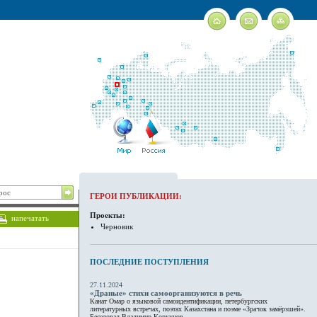
ГЕРОИ ПУБЛИКАЦИИ:
Проекты:
напечатать
Черновик
ПОСЛЕДНИЕ ПОСТУПЛЕНИЯ
27.11.2024
«Драные» стихи самоорганизуются в речь
Канат Омар о языковой самоидентификации, петербургских
литературных встречах, поэтах Казахстана и поэме «Зрачок замёрзшей».
Беседовал Владимир Коркунов