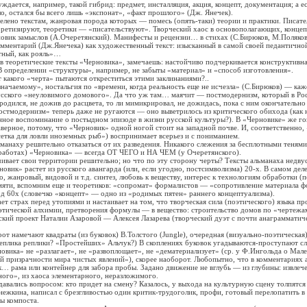
дается, например, такой гибрид: предмет, инсталляция, акция, концепт, документация; а ес
о, остался бы всего лишь «экспонат», «факт прошлого» (Дж. Янечек).
о текстам, жанровая порода которых — помесь (опять-таки) теории и практики. Писате
оретизируют, теоретики — «писательствуют». Творческий хаос в основополагающих, концеп
новик замыслов (А.Очеретянский). Манифесты и рецензии… в стихах (С.Бирюков, М.Поляков
мментарий (Дж.Янечека) как художественный текст: изысканный в самой своей педантично
тный, как рояль»…
теоретические тексты «Черновика», замечаешь: настойчиво подчеркивается конструктивна
 определении «структуры», например, не забыты «материал» и «способ изготовления».
кого «черта» пытаются откреститься этими заклинаниями?..
аемому», ностальгия по «времени, когда реальность еще не исчезла» (С.Бирюков) — каже
усского «неуловимого домового». Да что уж там… маячит — постмодернизм, который в Рос
ыродился, не дожив до расцвета, то ли мимикрировал, не дожидась, пока с ним окончательно
остмодернизм» теперь даже не ругаются — оно выветрилось из критического обихода (как
нное воспоминание о постыдном эпизоде в жизни русской культуры?). В «Черновике» же го
аверное, потому, что «Черновик» одной ногой стоит на западной почве. И, соответственно
етка для ловли иноземных рыб») воспринимает всерьез и с пониманием.
аху решительно отказаться от их разведения. Никакого слежения за бесплотными тенями
 работах) «Черновика» — всегда ОТ ЧЕГО и НА ЧЕМ (у Очеретянского).
т свои территории решительно; но что по эту сторону черты? Тексты альманаха недву
новик» растет из русского авангарда (или, если угодно, постсимволизма) 20-х. В самом дел
о, жанровый, видовой и т.д. синтез, любовь к веществу, интерес к технологиям обработки (
мяти, вспомним еще и теоретиков: «сопромат» формалистов — «сопротивление материала ф
д 60х (словечко «концепт» — одно из «родимых пятен» раннего концептуализма).
рах перед утопиями и настаивает на том, что творческая сила (поэтического) языка проя
этической алхимии, претворения формулы — в вещество: строительство домов по «чертежа
кий проект Наталии Азаровой — Алексея Лазарева (творческий дуэт с почти анаграмматич
амечают квадраты (из буковок) В.Толстого (Jungle), очередная (визуально-поэтическая)
реплика реплики? «Простейших» Альчук?) В скоплениях буковок угадываются-проступают с
новика» не «разлагает», не «развоплощает», не «дематериализует» (ср. у Ф.Ингольда о Мале
 призрачности мира чистых явлений»), скорее наоборот. Любопытно, что в комментариях 
к… рама или контейнер для забора пробы. Задано движение не вглубь — из глубины: извлеч
ного», из хаоса элементарного, неразложимого.
ались вопросом: кто придет на смену? Казалось, у выхода на культурную сцену толпятся
ежкина, написал с брезгливостью один критик-трудоголик, профи, готовый перелопатить в
ы компоста.