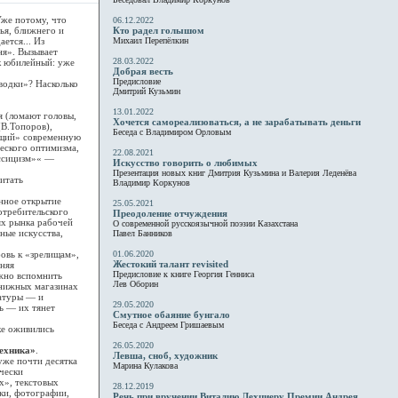
же потому, что
06.12.2022
ья, ближнего и
Кто радел голышом
ется... Из
Михаил Перепёлкин
ня». Вызывает
28.03.2022
к юбилейный: уже
Добрая весть
Предисловие
одки»? Насколько
Дмитрий Кузьмин
13.01.2022
 (ломают головы,
Хочется самореализоваться, а не зарабатывать деньги
(В.Топоров),
Беседа с Владимиром Орловым
рящий» современную
ческого оптимизма,
22.08.2021
ассицизм»« —
Искусство говорить о любимых
Презентация новых книг Дмитрия Кузьмина и Валерия Леденёва
итать
Владимир Коркунов
нное открытие
25.05.2021
отребительского
Преодоление отчуждения
ях рынка рабочей
О современной русскоязычной поэзии Казахстана
ные искусства,
Павел Банников
овь к «зрелищам»,
01.06.2020
Жестокий талант revisited
нняя
Предисловие к книге Георгия Генниса
ожно вспомнить
Лев Оборин
 книжных магазинах
ратуры — и
29.05.2020
ь — их тянет
Смутное обаяние бунгало
Беседа с Андреем Гришаевым
ке оживились
26.05.2020
ехника»
.
Левша, сноб, художник
уже почти десятка
Марина Кулакова
чески
х», текстовых
28.12.2019
ки, фотографии,
Речь при вручении Виталию Лехциеру Премии Андрея