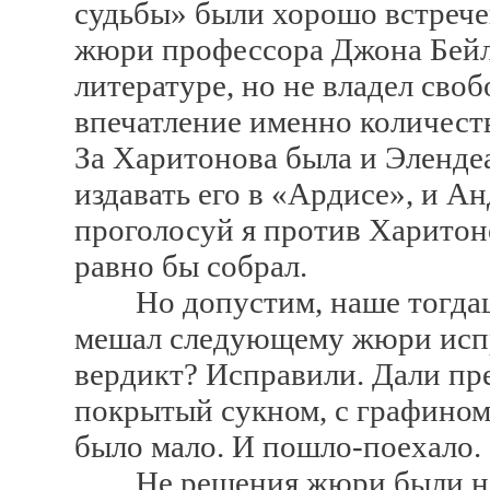
судьбы» были хорошо встречен
жюри профессора Джона Бейли
литературе, но не владел сво
впечатление именно количест
За Харитонова была и Эленде
издавать его в «Ардисе», и А
проголосуй я против Харитон
равно бы собрал.
Но допустим, наше тогдашн
мешал следующему жюри испр
вердикт? Исправили. Дали пр
покрытый сукном, с графином
было мало. И пошло-поехало.
Не решения жюри были не