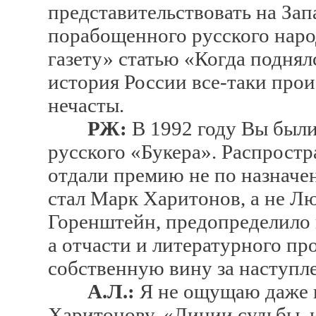
представительствовать на Зап
порабощенного русского наро
газету» статью «Когда поднял
история России все-таки прои
нечасты.
РЖ:
В 1992 году Вы были
русского «Букера». Распростр
отдали премию не по назначен
стал Марк Харитонов, а не 
Горенштейн, предопределило 
а отчасти и литературного пр
собственную вину за наступл
А.Л.:
Я не ощущаю даже 
Харитонову. «Линии судьбы,