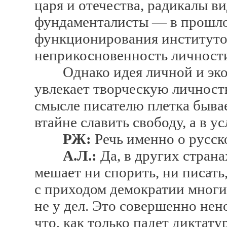
царя и отечества, радикалы в
фундаменталисты — в прошло
функционирования институто
неприкосновенность личности
Однако идея личной и экон
увлекает творческую личность
смысле писателю плетка бывае
втайне славить свободу, а в у
РЖ:
Речь именно о русск
А.Л.:
Да, в других страна
мешает ни спорить, ни писать,
с приходом демократии многи
не у дел. Это совершенно нен
что, как только падет диктатур