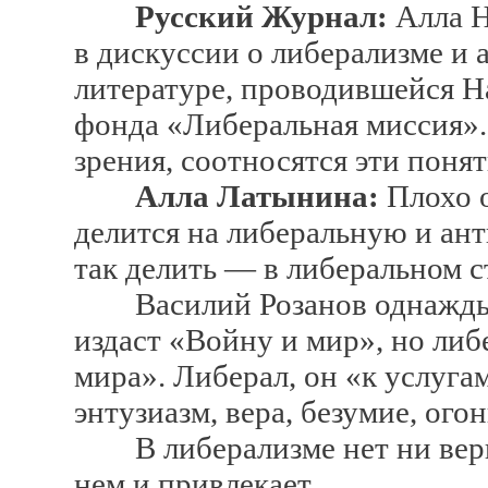
Русский Журнал:
Алла Н
в дискуссии о либерализме и
литературе, проводившейся Н
фонда «Либеральная миссия». 
зрения, соотносятся эти поня
Алла Латынина:
Плохо о
делится на либеральную и ант
так делить — в либеральном с
Василий Розанов однажды з
издаст «Войну и мир», но ли
мира». Либерал, он «к услуга
энтузиазм, вера, безумие, огон
В либерализме нет ни веры, 
нем и привлекает.