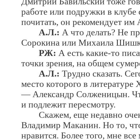
Дмитрий Бавильский тоже го
работе или подружки в клубе
почитать, он рекомендует им 
А.Л.:
А что делать? Не п
Сорокина или Михаила Шишк
РЖ:
А есть какие-то пис
точки зрения, на общем суме
А.Л.:
Трудно сказать. Сег
место которого в литературе 
— Александр Солженицын. Что
и подлежит пересмотру.
Скажем, еще недавно очень
Владимир Маканин. Но то, что
нравится. Более того, мне все