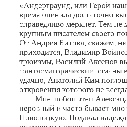
«Андерграунд, или Герой наше
время оценила достаточно выс
справедливо меркнет. Тем не
крупным писателем своего по
От Андрея Битова, скажем, н
приходится, Владимир Войнов
трюизмы, Василий Аксенов вы
фантасмагорические романы вс
удачно, Анатолий Ким погло
откровения которого не всегд
Мне любопытен Александр М
неровный и часто бывает мно
Поволоцкую. Подавал надежды
подтвердил заявку, сделанну