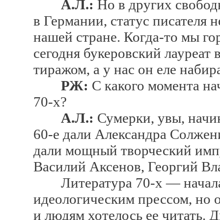
А.Л.:
Но в других свобод
в Германии, статус писателя н
нашей стране. Когда-то мы г
сегодня букеровский лауреат 
тиражом, а у нас он еле набир
РЖ:
С какого момента на
70-х?
А.Л.:
Сумерки, увы, начин
60-е дали Александра Солжени
дали мощный творческий импу
Василий Аксенов, Георгий В
Литература 70-х — начала 
идеологическим прессом, но о
и людям хотелось ее читать. Д