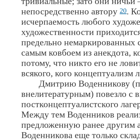
тривиальные; зато они ничьи
непосредственно автору
. К
20
исчерпаемость любого художе
художественности приходится,
предельно немаркированных с
самым ковбоем из анекдота, 
потому, что никто его не лови
всякого, кого концептуализм 
Дмитрию Воденникову (по 
внелитературным) повезло с 
постконцептуалистского лагер
Между тем Воденников реализ
предложенную ранее другим авт
Воденникова еще только скла