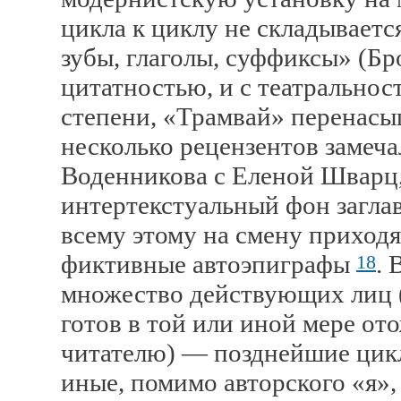
цикла к циклу не складывается
зубы, глаголы, суффиксы» (Б
цитатностью, и с театральнос
степени, «Трамвай» перенас
несколько рецензентов замеч
Воденникова с Еленой Шварц,
интертекстуальный фон загла
всему этому на смену приход
фиктивные автоэпиграфы
. 
18
множество действующих лиц (
готов в той или иной мере от
читателю) — позднейшие цикл
иные, помимо авторского «я»