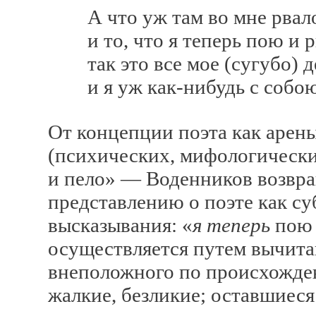
А что уж там во мне рвалос
и то, что я теперь пою и р
так это все мое (сугубо) д
и я уж как-нибудь с собою 
От концепции поэта как арен
(психических, мифологических
и пело» — Воденников возвра
представлению о поэте как с
высказывания: «
я теперь
пою 
осуществляется путем вычита
внеположного по происхожд
жалкие, безликие; оставшиеся