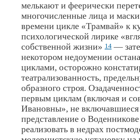
мелькают и феерически перет
многочисленные лица и маски
времени цикле «Трамвай» к к
психологической лирике «вгля
собственной жизни»
— зате
14
некотором недоумении остана
циклами, осторожно констат
театрализованность, предель
образного строя. Озадаченнос
первым циклам (включая и со
Ивановны», не включавшиеся 
представление о Воденникове
реализовать в недрах постмо
модернистскую установку на