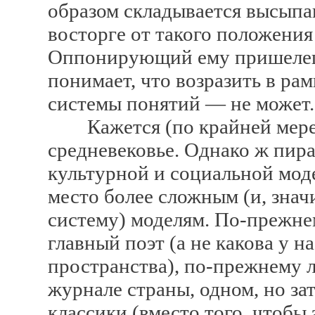
образом складывается высыпа
восторге от такого положения 
Оппонирующий ему пришелец 
понимает, что возразить в р
системы понятий — не может.
Кажется (по крайней мере, и
средневековье. Однако ж пир
культурной и социальной моде
место более сложным (и, зна
систему) моделям. По-прежнему
главный поэт (а не какова у н
пространства), по-прежнему 
журнале страны, одном, но з
классики (вместо того, чтобы