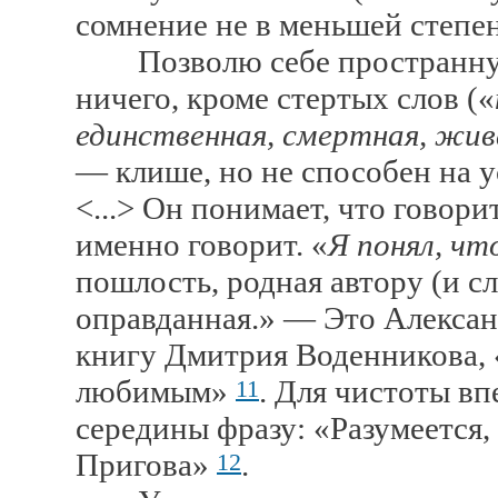
сомнение не в меньшей степе
Позволю себе пространную 
ничего, кроме стертых слов («
единственная, смертная, жива
— клише, но не способен на 
<...> Он понимает, что говори
именно говорит. «
Я понял, ч
пошлость, родная автору (и с
оправданная.» — Это Алекса
книгу Дмитрия Воденникова, 
любимым»
. Для чистоты вп
11
середины фразу: «Разумеется
Пригова»
.
12