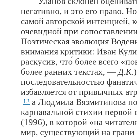
Уланов склонен оценивать т
негативно, и это его право. Н
самой авторской интенцией, 
очевидной при сопоставлении
Поэтическая эволюция Воденн
внимания критики: Иван Кулик
раскусив, что́ более всего «п
более ранних текстах, —
Д.К.
последовательностью фанати
избавляется от привычных ат
а Людмила Вязмитинова под
13
карнавальной стихии первой 
(1996), в которой «на читате
мир, существующий на грани с