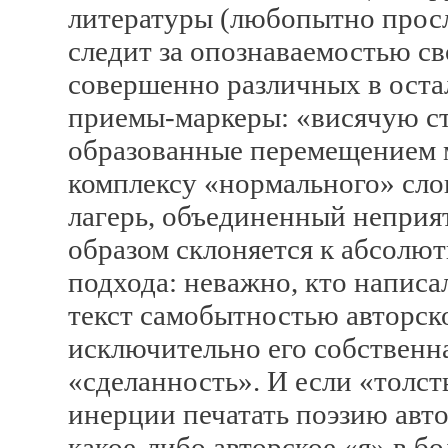
литературы (любопытно просл
следит за опознаваемостью св
совершенно различных в оста
приемы-маркеры: «висячую ст
образованные перемещением 
комплексу «нормального» слов
лагерь, объединенный неприя
образом склоняется к абсолю
подхода: неважно, кто написал
текст самобытностью авторск
исключительно его собственн
«сделанность». И если «толс
инерции печатать поэзию авт
какое-либо авторское «я» в б