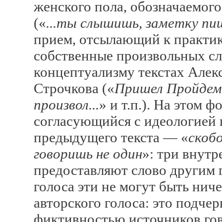
женского пола, обозначаемог
(«
...ты слышишь, заметку пиш
прием, отсылающий к практик
собственные произвольных сл
концептуализму текстах Алек
Строчкова («
Пришел Пройдемт
произвол...
» и т.п.). На этом 
согласующийся с идеологией 
предыдущего текста — «
скоб
говоришь не один
»: три внут
предоставляют слово другим г
голоса эти не могут быть нич
авторского голоса: это подчер
фиктивностью источников гов