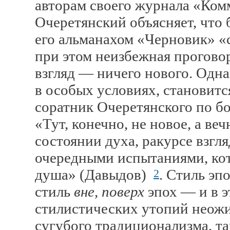
авторам своего журнала «Ком
Очеретянский объясняет, что 
его альманахом «Черновик» «
при этом неизбежная прогово
взгляд — ничего нового. Одн
в особых условиях, становит
соратник Очеретянского по б
«Тут, конечно, не новое, а ве
состоянии духа, ракурсе взгл
очередными испытаниями, кот
душа» (Давыдов)
. Стиль эп
2
стиль
вне, поверх
эпох — и в 
стилистических утопий неож
сугубого традиционализма, т