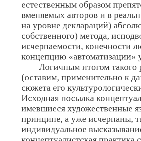
естественным образом препятс
вменяемых авторов и в реальн
на уровне деклараций) абсолю
собственного) метода, исподв
исчерпаемости, конечности лю
концепцию «автоматизации» у
Логичным итогом такого ра
(оставим, применительно к д
сюжета его культурологическ
Исходная посылка концептуали
имевшиеся художественные яз
принципе, а уже исчерпаны, т
индивидуальное высказывани
концептуалистская практика 