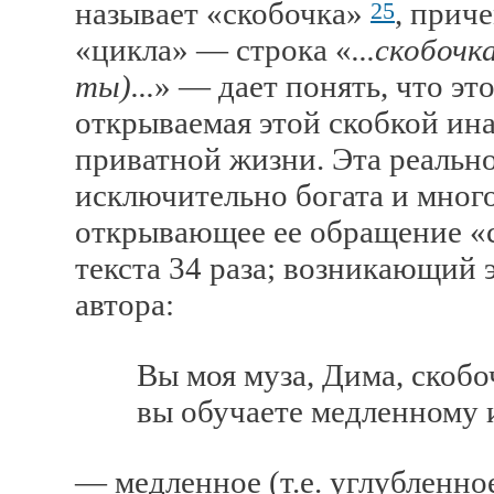
называет «скобочка»
, прич
25
«цикла» — строка «
...скобочк
ты)...
» — дает понять, что эт
открываемая этой скобкой ин
приватной жизни. Эта реально
исключительно богата и мног
открывающее ее обращение «с
текста 34 раза; возникающий 
автора:
Вы моя муза, Дима, скобочка
вы обучаете медленному и 
— медленное (т.е. углубленно