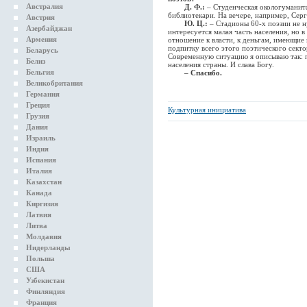
Австралия
Д. Ф.:
– Студенческая окологуманит
библиотекари. На вечере, например, Серг
Австрия
Ю. Ц.:
– Стадионы 60-х поэзии не н
Азербайджан
интересуется малая часть населения, но 
Армения
отношение к власти, к деньгам, имеющие
подпитку всего этого поэтического секто
Беларусь
Современную ситуацию я описываю так: 
Белиз
населения страны. И слава Богу.
Бельгия
– Спасибо.
Великобритания
Германия
Греция
Культурная инициатива
Грузия
Дания
Израиль
Индия
Испания
Италия
Казахстан
Канада
Киргизия
Латвия
Литва
Молдавия
Нидерланды
Польша
США
Узбекистан
Финляндия
Франция