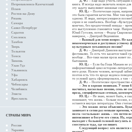
Д. Ф.:
– Еще надо учесть ситуацию 
Петропавловск-Камчатский
книга. И всегда надо включать новую для
эту задачу выполняют книжные серии.
Псков
Ю. Ц.:
– Поэтическая серия, наприм
Ростов-на-Дону
это была гарантия качества. Мне там нрав
Рязань
одному. И люди, интересующиеся поэзией,
серии и не ошибались. Вообще «Культурна
Самара
конечно, без предпочтений никуда – вре
Санкт-Петербург
его выступления становятся чаще. Напри
Саратов
Юлий Гуголев, потом – Федор Сваровский
наверное, – Дмитрий Веденяпин.
Смоленск
– Важный для меня вопрос. Не каж
Тамбов
некоммерческая и доступная устному ф
Тверь
культурным механизмам поэзии?
Д. Ф.:
– Дмитрий Данилов выступает 
Тольятти
фестивалях. То есть что касается такой г
Томск
вообще… Все-таки малая проза живет по д
Тюмень
бытования.
Ю. Ц.:
– Если бы Гоша Манаев не ус
Улан-Удэ
информативный цикл историко-литератур
Ульяновск
него руки. Нужен человек, который займе
Уфа
поэтов есть что-то вроде кодекса поведен
то условий здесь сформировался, а там – 
Хабаровск
Д. Ф.:
– Поэтическое пространство 
Чебоксары
– Это я хорошо понимаю. У меня б
Челябинск
насчитал, насколько помню, семь не с
проза, специфическая сетевая, коммер
Элиста
Ю. Ц.:
– Не знаю, может быть, я ск
Ярославль
понимают, что жизнь – больше поэзии, и
остаются внутри литературы. Они считаю
– Это можно легко объяснить. Букв
занимает в сотни раз меньше времени, 
поэта «остальная» жизнь – это почти вс
СТРАНЫ МИРА
интенсивнее и богаче его стихи. Ну, ог
выходит с больной головой погулять в 
сместиться туда, где он пишет.
Россия
Следующий вопрос: кто является слу
Украина
поэтов?