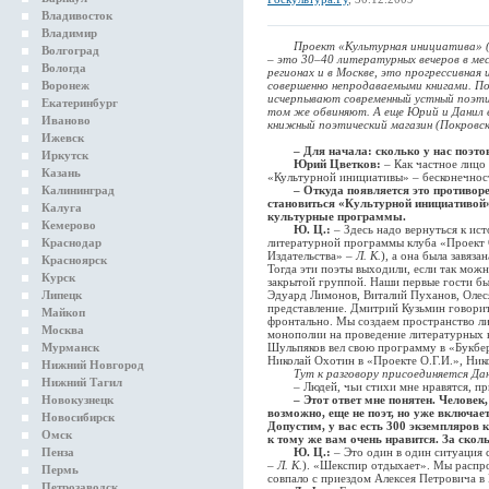
Владивосток
Владимир
Проект «Культурная инициатива» 
Волгоград
– это 30–40 литературных вечеров в ме
Вологда
регионах и в Москве, это прогрессивная
Воронеж
совершенно непродаваемыми книгами. По
исчерпывают современный устный поэти
Екатеринбург
том же обвиняют. А еще Юрий и Данил 
Иваново
книжный поэтический магазин (Покровски
Ижевск
– Для начала: сколько у нас поэто
Иркутск
Юрий Цветков:
– Как частное лицо 
Казань
«Культурной инициативы» – бесконечнос
Калининград
– Откуда появляется это противор
становиться «Культурной инициативой»
Калуга
культурные программы.
Кемерово
Ю. Ц.:
– Здесь надо вернуться к ис
Краснодар
литературной программы клуба «Проект 
Издательства» –
Л. К.
), а она была завяз
Красноярск
Тогда эти поэты выходили, если так можн
Курск
закрытой группой. Наши первые гости бы
Липецк
Эдуард Лимонов, Виталий Пуханов, Олеся
представление. Дмитрий Кузьмин говорит
Майкоп
фронтально. Мы создаем пространство ли
Москва
монополии на проведение литературных в
Мурманск
Шульпяков вел свою программу в «Букбер
Николай Охотин в «Проекте О.Г.И.», Нико
Нижний Новгород
Тут к разговору присоединяется Да
Нижний Тагил
– Людей, чьи стихи мне нравятся, пр
Новокузнецк
– Этот ответ мне понятен. Челове
возможно, еще не поэт, но уже включае
Новосибирск
Допустим, у вас есть 300 экземпляров 
Омск
к тому же вам очень нравится. За скол
Пенза
Ю. Ц.:
– Это один в один ситуация 
–
Л. К.
). «Шекспир отдыхает». Мы распрос
Пермь
совпало с приездом Алексея Петровича в 
Петрозаводск