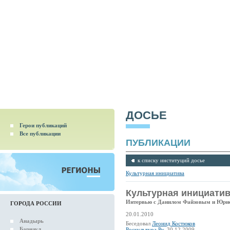
ДОСЬЕ
Герои публикаций
Все публикации
ПУБЛИКАЦИИ
к списку институций досье
Культурная инициатива
Культурная инициати
Интервью с Данилом Файзовым и Юр
ГОРОДА РОССИИ
20.01.2010
Анадырь
Беседовал
Леонид Костюков
Барнаул
Роскультура.Ру
, 30.12.2009