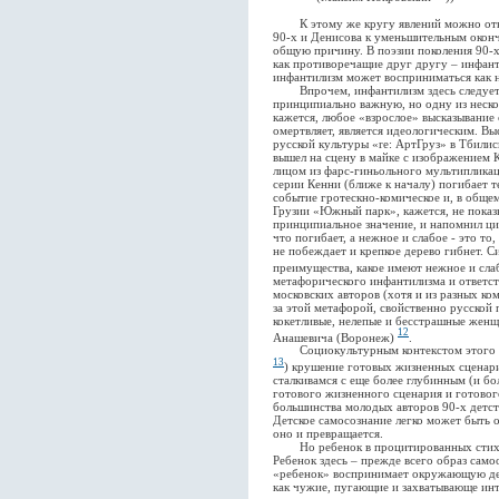
К этому же кругу явлений можно отнес
90-х и Денисова к уменьшительным оконча
общую причину. В поэзии поколения 90-х
как противоречащие друг другу – инфанти
инфантилизм может восприниматься как н
Впрочем, инфантилизм здесь следует п
принципиально важную, но одну из неско
кажется, любое «взрослое» высказывание 
омертвляет, является идеологическим. Вы
русской культуры «re: АртГруз» в Тбилис
вышел на сцену в майке с изображением 
лицом из фарс-гиньольного мультиплик
серии Кенни (ближе к началу) погибает т
событие гротескно-комическое и, в общем
Грузии «Южный парк», кажется, не показы
принципиальное значение, и напомнил цит
что погибает, а нежное и слабое - это т
не побеждает и крепкое дерево гибнет. 
преимущества, какое имеют нежное и сл
метафорического инфантилизма и ответст
московских авторов (хотя и из разных ко
за этой метафорой, свойственно русской 
кокетливые, нелепые и бесстрашные женщ
12
Анашевича (Воронеж)
.
Социокультурным контекстом этого явл
13
) крушение готовых жизненных сценари
сталкивамся с еще более глубинным (и б
готового жизненного сценария и готового
большинства молодых авторов 90-х детст
Детское самосознание легко может быть 
оно и превращается.
Но ребенок в процитированных стихотв
Ребенок здесь – прежде всего образ сам
«ребенок» воспринимает окружающую дей
как чужие, пугающие и захватывающе ин