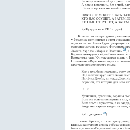
Господь всевышний да хранит поко
А ровно в полночь, без огней, раста
В галоп пускали мы коней и молча 
НИКТО НЕ МОЖЕТ ЗНАТЬ, ЗАЧЕМ
КТО НАС ОСУШИТ, А ЗАТЕМ ДО 
КТО НАС ОТПУСТИТ, А ЗАТЕМ Н
(«Футуристы в 1913 году»)
Количество литературных реминисценци
у Зельченко взят пример в этом отношен
одно качество. Елена Гуро превращается
основные авторы русского футуризма пр
18
Льюиса Кэролла «Морж и Плотник»
, 
Кэролла цитируется в (наиболее известно
Бармаглота, сын,/ Он так свиреп и дик!».
Стивенсона «Вересковый мед» - опять-та
фрагмент подросткового опыта:
Кто в колыбели подменен, тому воз
Под желтый круг настольной лампы,
Ни тётка Джейн, ни такса Джон (мил
Впрочем, эта история для него начина
<…>
Кузнечики, гусеницы, саранча выстр
Есть все основания верить в них, ю
В их опыт и мужество, в их задор, т
Когда они строем глядят на него, не 
19
(«Подкидыш»
)
Таким образом, хотя литературные рем
главным критерием для их отбора становит
были прочтены «Вересковый мед» и «Алис