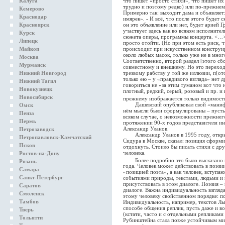
Калуга
что пишет «просто стихи», что пишет их 
трудно и поэтому редко) или по-прежнему
Кемерово
Примерно так: выходит дама и объявляет
Краснодар
имярек». - И всё, что после этого будет 
Красноярск
он это объявление или нет, будет арией Г
участвует здесь как во всяком исполните
Курск
сюжета оперы, программы концерта. <…> 
Липецк
просто отойти. (Но при этом есть риск, 
Майкоп
происходит при искусственном конструи
около любых масок, только уже не в мног
Москва
Соответственно, второй раздел [этого сб
Мурманск
совместному и внешнему. Но это переход н
Нижний Новгород
трезвому рабству у той же иллюзии, п[о
только ею – у «правдивого взгляда» нет 
Нижний Тагил
говориться не «за этим туманом вот что н
Новокузнецк
плотный, редкий, серый, розовый и пр. и
Новосибирск
прежнему изображается только видимость,
Дашевский опубликовал свой «манифест
Омск
нём мысли были сформулированы – пусть 
Пенза
всяком случае, о невозможности прежнег
Пермь
протяжении 90-х годов представители ин
Александр Уланов.
Петрозаводск
Александр Уланов в 1995 году, открыв
Петропавловск-Камчатский
Сидура в Москве, сказал: позиция сформи
Псков
отдохнуть. Стоило бы писать стихи с дру
человека.
Ростов-на-Дону
Более подробно это было высказано 
Рязань
года. Человек может действовать в поэзии
Самара
«позицией поэта», а как человек, вступа
Санкт-Петербург
событиями природы, текстами, людьми и п
присутствовать в этом диалоге. Поэзия –
Саратов
диалоге. Важна индивидуальность взгляда
Смоленск
этому человеку свойственном порядке: п
Тамбов
Индивидуальность, например, текстов Ль
способе общения реплик, пусть даже и в
Тверь
(кстати, часто и с отдельными репликами
Тольятти
Рубинштейна стала позже устойчивым ми