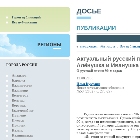
ДОСЬЕ
Герои публикаций
Все публикации
ПУБЛИКАЦИИ
следующая публикация
.
Все публика
Актуальный русский п
Алёнушка и Иванушка
ГОРОДА РОССИИ
О русской поэзии 90-х годов
Анадырь
12.08.2008
Барнаул
Илья Кукулин
Владивосток
Новое литературное обозрение
Владимир
№53 (2002), с. 273-297
Волгоград
Вологда
Воронеж
Екатеринбург
Радикальные изменения в поэзии 90-х с
Иваново
поэтического высказывания. Однако наибо
Ижевск
90-х, когда эти изменения произошли, а с
Иркутск
стихотворений Григория Дашевского опуб
личному эстетическому манифесту. Ситуа
Казань
в этом манифесте так:
Калининград
«Я» стоит за спиной пишущего и присва