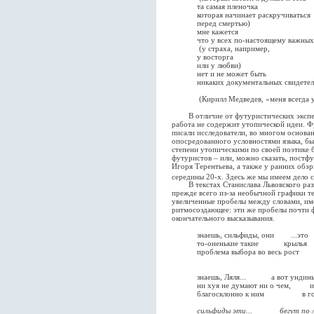
та самая пленочка
которая начинает раскручиваться
перед смертью)
мне кажется
что у всех по-настоящему важных 
(у страха, например,
у восторга
или у любви)
нет и не может быть
никаких документальных свидетел
(Кирилл Медведев, «меня всегда у
В отличие от футуристических эксперим
работа не содержит утопической идеи. Ф
писали исследователи, во многом основа
опосредованного условностями языка, б
степени утопическими по своей поэтике 
футуристов – или, можно сказать, постф
Игоря Терентьева, а также у ранних обэр
середины 20-х. Здесь же мы имеем дело 
В текстах Станислава Львовского разви
прежде всего из-за необычной графики те
увеличенные пробелы между словами, им
ритмосоздающее: эти же пробелы почти
окончательного высказывания.
знаешь, сильфиды, они .
то-оненькие такие крылья
проблема выбора во весь рост
знаешь, Ляля... а вот ундин
ни хуя не думают ни о чем, и 
благосклонно к ним в годы 
сильфиды эти... бегут по л