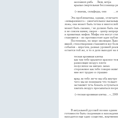
нагоняют рябь
Ляля, ветра
крылья смертельная бессонница ре
(«знаешь, сильфиды, они ...
Эта проблематика, однако, отличается
«невыразимого»: окончательное высказыв
ложь; она может быть точна и многослойн
может быть сказано, / не должно быть ск
и не совсем намек; скорее – центр непр
и приватных мифов. Мифы эти могут стат
становятся – но противостоят идее публи
Постепенно, по мере эволюции Львовск
явной; стихотворения становятся все бол
события – впрочем, разных уровней реаль
остается той же, и то и дело выходит на 
тесная кровяная клетка
как там тебе крылатое красное тел
разносящее воздух плоти
полуслепое на мягких лапах
сторожевое как тебе говорю живе
мне вот трудно и страшно
вряд ли тебе легче мы оба внутри 
чего мы не понимаем что толкает 
заставляет течь бежать оступаться
хватать воздух просыпаться посре
(«тесная кровяная клетка…», 200
В актуальной русской поэзии одним из
готовности быть съеденным и нахождения 
находится еще одно существо, жертвенно