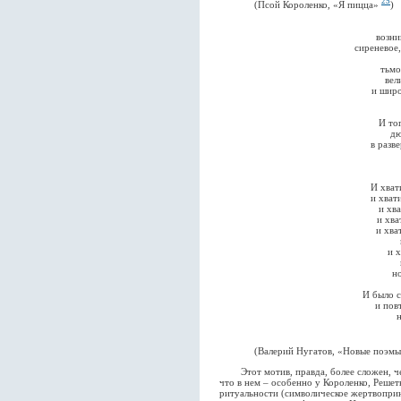
25
(Псой Короленко, «Я пицца»
)
возни
сиреневое
тьмо
вел
и широ
И то
дю
в разв
И хват
и хват
и хва
и хва
и хва
и х
но
И было с
и пов
н
(Валерий Нугатов, «Новые поэмы об
Этот мотив, правда, более сложен, че
что в нем – особенно у Короленко, Решет
ритуальности (символическое жертвопри