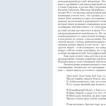
неподцензурной русской литературе. Это 
много сделавшего для переосмысления г
и Саши Соколова, в поэзии Яна Сатуновс
Евгения Сабурова, Михаила Айзенберга, 
поэзии 90-х эта критика происходила ина
косвенным учетом того, что сделано до э
может быть понятна из двух постоянных 
дальше) эротической и жертвенной гото
которая также возникает совершенно неза
основными чертами нового «я»-персонажа
17
русской поэзии (во многом и в прозе
) 
дегероизированную жертвенность. Не «н
освобожденную от героической позиции, 
в результате не отказа, а преодоления. 
чертой можно считать принципиальную п
границе разных миров, в том числе – на
других людей – если оговорить, что кажд
вокруг себя не только атмосферу, но и с
особый метафизический, биографический
Еще один аспект темы детства в культур
предыдущими этапами развития) увеличил
Показательны в этом отношении тексты п
Литературные реминисценции в стихах 
стеклянными, неизвестно что значащими 
ума» - скорее выход из готового заданно
Звук труб, бунт букв, буй тур, ух, кр
Мы не плывём, шурум-бурум, мы см
О, бойся полиглота, сын, он в самом
В его груди заумный рык бушует, к
И безалаберный Пилот, и Ангел в с
И Царь Зверей, и даже тот, кто с бр
И Иноходец ломовой, на ком горит 
Мы все стояли пред тобой, покойни
И мы молились, бросив стыд, не в сил