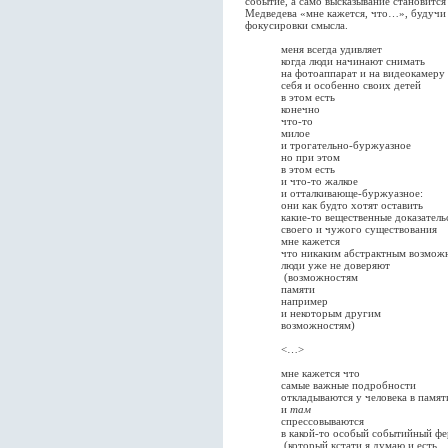
событие, а само высказывание становитс
Медведева «мне кажется, что…», будучи 
фокусировки смысла.
меня всегда удивляет
когда люди начинают снимать
на фотоаппарат и на видеокамеру
себя и особенно своих детей
в этом есть
конечно
что-то
милое
и трогательно-буржуазное
но при этом
в этом есть
и что-то жалкое
и отталкивающе-буржуазное:
они как будто хотят оставить
какие-то вещественные доказательс
своего и чужого существования
мне кажется
что никаким абстрактным возможн
люди уже не доверяют
(возможностям
памяти
например
и некоторым другим
возможностям)
<…>
мне кажется что
самые важные подробности
откладываются у человека в памят
и
там
спрессовываются
в какой-то особый событийный фе
(который кстати я думаю и есть