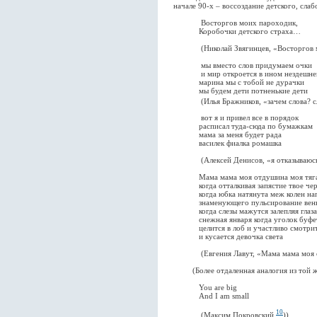
начале 90-х – воссоздание детского, слаб
Восторгов моих пароходик,
Коробочки детского страха…
(Николай Звягинцев, «Восторгов м
мы вместо слов придумаем очки
и мир откроется в ином нездешнем
марина мы с тобой не дурачки
мы будем дети потненькие дети
(Илья Бражников, «зачем слова? с
вот я и привел все в порядок
расписал туда-сюда по бумажкам
мама за меня будет рада
василек фиалка ромашка
(Алексей Денисов, «я отказываюсь о
Мама мама моя отдушина моя тяг
когда отталкивая запястие твое чер
когда юбка натянута меж колен нап
знаменующего пульсирование вены
когда слезы мажутся залепляя глаза 
снежная января когда уголок буфе
целится в лоб и участливо смотрит 
и кусается девочка света
(Евгения Лавут, «Мама мама моя о
(Более отдаленная аналогия из той ж
You are big
And I am small
10
(Максим Покровский
))