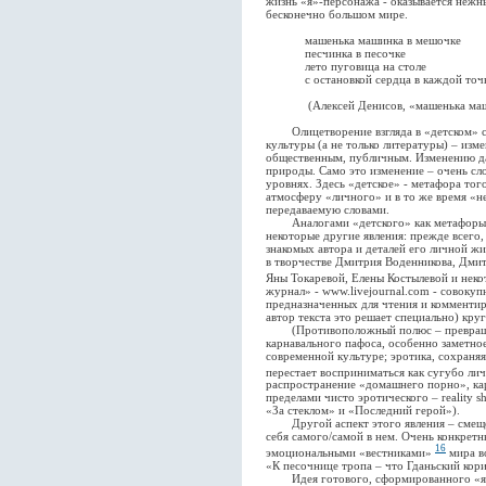
жизнь «я»-персонажа - оказывается нежн
бесконечно большом мире.
машенька машинка в мешочке
песчинка в песочке
лето пуговица на столе
с остановкой сердца в каждой точ
(Алексей Денисов, «машенька маши
Олицетворение взгляда в «детском» со
культуры (а не только литературы) – из
общественным, публичным. Изменению даж
природы. Само это изменение – очень сл
уровнях. Здесь «детское» - метафора тог
атмосферу «личного» и в то же время «н
передаваемую словами.
Аналогами «детского» как метафоры в 
некоторые другие явления: прежде всего
знакомых автора и деталей его личной ж
в творчестве Дмитрия Воденникова, Дмит
Яны Токаревой, Елены Костылевой и нек
журнал» - www.livejournal.com - совокуп
предназначенных для чтения и комменти
автор текста это решает специально) кру
(Противоположный полюс – превращени
карнавального пафоса, особенно заметно
современной культуре; эротика, сохраняя
перестает восприниматься как сугубо ли
распространение «домашнего порно», кар
пределами чисто эротического – reality 
«За стеклом» и «Последний герой»).
Другой аспект этого явления – смещен
себя самого/самой в нем. Очень конкретн
16
эмоциональными «вестниками»
мира во
«К песочнице тропа – что Гданьский кор
Идея готового, сформированного «я» и