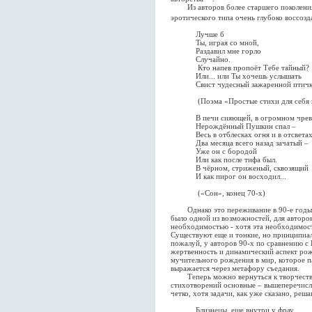
Из авторов более старшего поколения
эротического типа очень глубоко воссоз
Лучше б
Ты, играя со мной,
Раздавил мне горло
Случайно.
Кто напев пропоёт Тебе тайный?
Или... или Ты хочешь услышать
Свист чудесный зажаренной птичк
(Поэма «Простые стихи для себя и дл
В печи сияющей, в огромном чрев
Нерождённый Пушкин спал –
Весь в отблесках огня и в отсветах
Два месяца всего назад зачатый –
Уже он с бородой
Или как после тифа был.
В чёрном, стриженый, сквозящий
И как пирог он восходил...
(«Сон», конец 70-х)
Однако это переживание в 90-е годы ст
было одной из возможностей, для авторов
необходимостью - хотя эта необходимост
Существуют еще и тонкие, но принципиа
пожалуй, у авторов 90-х по сравнению с
жертвенность и динамический аспект ро
мучительного рождения в мир, которое п
выражается через метафору съедания.
Теперь можно вернуться к творчеству 
стихотворений основные – вышеперечисле
четко, хотя задачи, как уже сказано, реш
Близнецы, еще внутри у фрау,