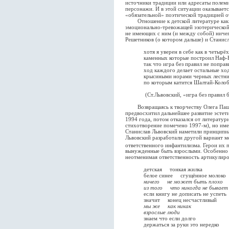
источники традиции или адресаты полеми
персонажи. И в этой ситуации оказывает
«обязательной» поэтической традицией 
Отношение к детской литературе как к
эмоционально-тревожащей эзотерической п
не имеющих с ним (и между собой) ничег
Решетников (о котором дальше) и Станисл
хотя я уверен в себе как в четырёх
каменных которые построил Наф-
так что игра без правил не поправ
ход каждого делает остальные хо
крысиными норами черных лестн
по которым катится Шалтай-Колоб
(Ст.Львовский, «игра без правил бес
Возвращаясь к творчеству Олега Пащен
предвосхитил дальнейшее развитие эстет
1994 года, потом отказался от литерату
стихотворение помечено 1997-м), но име
Станислав Львовский наметили принципи
Львовский разработали другой вариант м
ответственного инфантилизма. Герои их 
вынужденные быть взрослыми. Особенно 
неотменимая ответственность артикулиро
детская тонкая жилка
белое синее сгущённое молоко
ничего не может быть плохо
из того что никогда не бывает
если книгу не дописать не успеть
значит конец несчастливый
мы же как никак
взрослые люди
знаем что если долго
держаться за руки это нередко