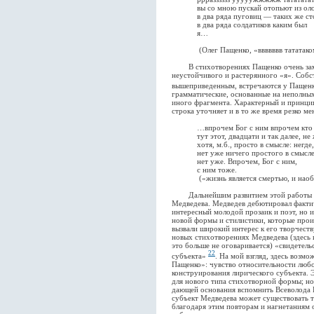
вы со мною пускай отопьют из оло
в два ряда пуговиц — таких же ст
в два ряда солдатиков каким был
я…
(Олег Пащенко, «ввввввв тататаком 
В стихотворениях Пащенко очень замет
неустойчивого и растерянного «я». Соб
вышеприведенным, встречаются у Пащен
грамматические, основанные на неполных
иного фрагмента. Характерный и принци
строка уточняет и в то же время резко м
…впрочем Бог с ним впрочем кто ж
тут этот, двадцати и так далее, не 
хотя, м.б., просто в смысле: негде,
нет уже ничего простого в смысл
нет уже. Впрочем, Бог с ним,
с ним тоже.
(«жизнь является смертью, и наоб
Дальнейшим развитием этой работы с г
Медведева. Медведев дебютировал фактиче
интересный молодой прозаик и поэт, но 
новой формы и стилистики, которые прои
вызвали широкий интерес к его творчеств
новых стихотворениях Медведева (здесь и
это больше не оговаривается) «свидетел
22
субъекта»
. На мой взгляд, здесь возм
Пащенко»: чувство относительности любо
конструирования лирического субъекта. 
для нового типа стихотворной формы; но
дающей основания вспомнить Всеволода 
субъект Медведева может существовать т
благодаря этим повторам и нагнетаниям 