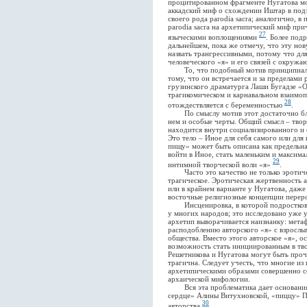
процитированном фрагменте Нугатова мо
аккадский миф о схождении Иштар в подзе
своего рода parodia sacra; аналогично, 
parodia sacra на архетипический миф прич
27
языческими воплощениями
. Более под
дальнейшем, пока же отмечу, что эту н
назвать трангрессивными, потому что дл
человеческого «я» и его связей с окруж
То, что подобный мотив принципиален
тому, что он встречается и за пределами 
грузинского драматурга Лаши Бугадзе «
трагикомическом и карнавальном взаимоп
28
отождествляется с беременностью
.
По смыслу мотив этот достаточно близ
нем и особые черты. Общий смысл – твор
находится внутри социализированного и 
Это тело – Иное для себя самого или для
пищу» может быть описана как предельная
войти в Иное, стать маленьким и максим
29
интимной творческой воли «я»
.
Часто это качество не только эротическ
трагическое. Эротическая жертвенность 
или в крайнем варианте у Нугатова, даже
восточные религиозные концепции перер
Инсценировка, в которой подростков п
у многих народов; это исследовано уже 
архетип выворачивается наизнанку: мета
расподоблению авторского «я» с взросл
общества. Вместо этого авторское «я», 
возможность стать инициированным в тво
Решетникова и Нугатова могут быть проч
трагична. Следует учесть, что многие и
архетипическими образами совершенно со
архаической мифологии.
Вся эта проблематика дает основания 
сердце» Алины Витухновской, «пиццу» Пс
30
авторства
.