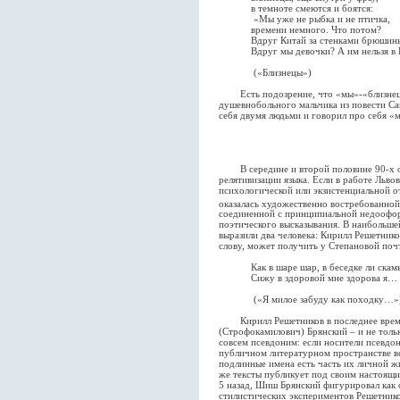
в темноте смеются и боятся:
«Мы уже не рыбка и не птичка,
времени немного. Что потом?
Вдруг Китай за стенками брюшин
Вдруг мы девочки? А им нельзя в К
(«Близнецы»)
Есть подозрение, что «мы»-«близнецы
душевнобольного мальчика из повести Са
себя двумя людьми и говорил про себя «
В середине и второй половине 90-х об
релятивизации языка. Если в работе Льво
психологической или экзистенциальной от
оказалась художественно востребованно
соединенной с принципиальной недоофо
поэтического высказывания. В наибольше
выразили два человека: Кирилл Решетнико
слову, может получить у Степановой поч
Как в шаре шар, в беседке ли скамь
Сижу в здоровой мне здорова я…
(«Я милое забуду как походку…»
Кирилл Решетников в последнее время
(Строфокамилович) Брянский – и не только
совсем псевдоним: если носители псевдо
публичном литературном пространстве в
подлинные имена есть часть их личной жи
же тексты публикует под своим настоящи
5 назад, Шиш Брянский фигурировал как
стилистических экспериментов Решетников