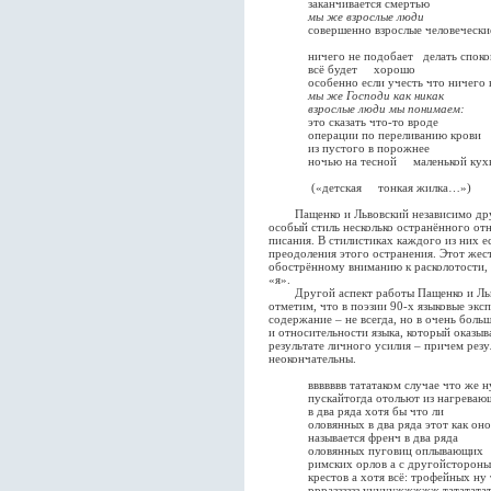
заканчивается смертью
мы же взрослые люди
совершенно взрослые человеческие
ничего не подобает делать споко
всё будет хорошо
особенно если учесть что ничего н
мы же Господи как никак
взрослые люди мы понимаем:
это сказать что-то вроде
операции по переливанию крови
из пустого в порожнее
ночью на тесной маленькой кух
(«детская тонкая жилка…»)
Пащенко и Львовский независимо друг 
особый стиль несколько остранённого отн
писания. В стилистиках каждого из них е
преодоления этого остранения. Этот жес
обострённому вниманию к расколотости, 
«я».
Другой аспект работы Пащенко и Львов
отметим, что в поэзии 90-х языковые эк
содержание – не всегда, но в очень бол
и относительности языка, который оказы
результате личного усилия – причем резу
неокончательны.
ввввввв тататаком случае что же н
пускайтогда отольют из нагреваю
в два ряда хотя бы что ли
оловянных в два ряда этот как оно
называется френч в два ряда
оловянных пуговиц оплывающих
римских орлов а с другойстороны 
крестов а хотя всё: трофейных ну 
ррразззззз ууууужжжжж татататата