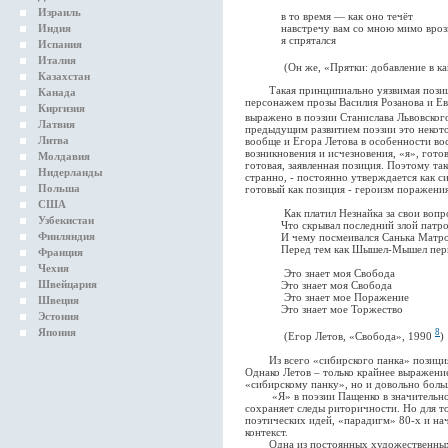
Израиль
в то время — как оно течёт
навстречу вам со мною мимо врозь
Индия
я спрятался
Испания
Италия
(Он же, «Прятки: добавление в кап
Казахстан
Такая принципиально уязвимая позиция
Канада
персонажем прозы Василия Розанова и Ев
Киргизия
выражено в поэзии Станислава Львовско
Латвия
предыдущим развитием поэзии это некото
Литва
вообще и Егора Летова в особенности во
возникновения и исчезновения, «я», гото
Молдавия
готовая, заявленная позиция. Поэтому так
Нидерланды
странно, - постоянно утверждается как с
Польша
готовый как позиция - героизм поражения
США
Как платил Незнайка за свои вопр
Узбекистан
Что скрывал последний злой патр
Финляндия
И чему посмеивался Санька Матро
Перед тем как Шышел-Мышел перну
Франция
Чехия
Это знает моя Свобода
Швейцария
Это знает моя Свобода
Это знает мое Поражение
Швеция
Это знает мое Торжество
Эстония
Япония
8
(Егор Летов, «Свобода», 1990
)
Из всего «сибирского панка» позиция Л
Однако Летов – только крайнее выражени
«сибирскому панку», но и довольно боль
«Я» в поэзии Пащенко в значительной 
сохраняет следы риторичности. Но для т
поэтических идей, «парадигм» 80-х и на
контекст.
Одна из постоянных художественных и