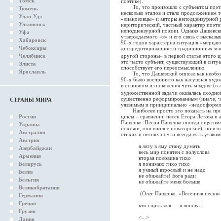
Томск
поэтике).
То, что произошло с субъектом поэтич
Тюмень
несколько этапов и стало продолжением т
Улан-Удэ
«лианозовцы» и авторы неподцензурной р
Ульяновск
нериторический, частный характер поэтич
неподцензурной поэзии. Однако Дашевски
Уфа
утверждаемого «я» и его связь с высказы
Хабаровск
90-х годов характерна ситуация «мерца
Чебоксары
дискредитированности традиционных масо
другой стороны» в первой статье этого 
Челябинск
это часто субъект, существующий в ситу
Элиста
способствует его переосмыслению.
Ярославль
То, что Дашевский описал как необходи
90-х было воспринято как насущная худо
в основном из поколения чуть младше (в
художественной задачи оказалась сходн
существенно реформированным (иначе, че
СТРАНЫ МИРА
уязвимым и принципиально «недооформ
Наиболее просто это показать на прим
цикла – сравнении песен Егора Летова и 
Россия
Пащенко. Песни Пащенко иногда ощутимо
Украина
похожи, они вполне новаторские), но в о
Австралия
стихах и песнях почти всегда есть уязвим
Австрия
я лягу в яму стану думать
Азербайджан
весь мир понятен с полуслова
Армения
вторая половина тихо
я понимаю тихо тихо
Беларусь
я умный взрослый и не надо
Белиз
не обижайте! Бога ради
Бельгия
не обижайте меня больше
Великобритания
(Олег Пащенко. «Весенняя песня»
Германия
Греция
кто спрятался — я виноват
Грузия
<...>
Дания