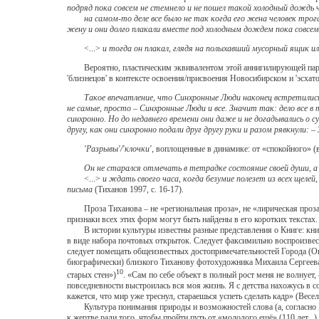
подряд пока совсем не стемнело и не пошел такой холодный дождь
на самом-то деле все было не так когда его жена человек трогат
жену и они долго плакали вместе под холодным дождем пока совсем
<...>
и тогда он плакал, глядя на полыхавший мусорный ящик ил
Вероятно, пластическим эквивалентом этой аннигилирующей парност
'близнецов' в контексте освоения/присвоения Новосибирском и 'эсхат
Такое впечатление, что Синхронные Люди наконец встретились
не самые, просто – Синхронные Люди и все. Значит так: дело все 
синхронно. Но до недавнего времени они даже и не догадывались о 
другу, как они синхронно подали друг другу руки и разом рявкнули: 
'Разрывы'/'клочки'
, воплощенные в динамике: от «спокойного» (в
Он не старался отмечать в тетрадке состояние своей души, а
<...>
и ждать своего часа, когда безумие полезет из всех щелей
письма
(Тиханов 1997, с. 16-17).
Проза Тиханова – не «региональная проза», не «лирическая проза», 
признаки всех этих форм могут быть найдены в его коротких текстах.
В истории культуры известны разные представления о Книге: книга-с
в виде набора почтовых открыток. Следует факсимильно воспроизвести
следует помещать общеизвестных достопримечательностей Города (Опе
биографически) близкого Тиханову фотохудожника Михаила Сергеева
10
старых стен»)
. «Сам по себе объект в полный рост меня не волнует,
повседневности выстроилась вся моя жизнь. Я с детства нахожусь в с
кажется, что мир уже треснул, стараешься успеть сделать кадр» (Весел
Культура понимания природы и возможностей слова (а, согласно Х
к жертве ради того, чтобы пройти путь от «молодого ещё» (110 лет.