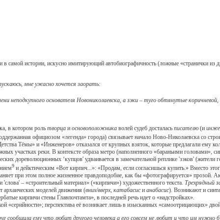
в самой истории, искусно имитирующий автобиографичность (ложные «странички из дн
пускаюсь, мне ужасно хочется заорать:
мени неподкупного основателя Новониколаевска, а зэки – туго обтянутые коричнево
а, в котором роль
творца
и
основоположника
волей судеб досталась
писателю
(и
инже
оддержанная официозом «легенда» города) связывает начало Ново-Николаевска со стро
Детства Тёмы» и «Инженеров» отказался от крупных взяток, которые предлагали ему ко
ежных участках реки. В контексте образа метро (наполненного «бараньими головами»,
ких дореволюционных ‘купцов' удваивается в замечательной реплике 'зэков' (жители г
9
ением
и дейктическим «Вот кирпич...»: «Продам, если согласишься купить.» Вместо этог
раняет при этом полное жизненное правдоподобие, как бы «фотографируется» прозой. А
и 'слова' – «строительный материал» («кирпичи») художественного текста.
Трехрядный з
ст архаических моделей движения (
вних/вверх
,
катабасис
и
анабасис
). Возникают и син
батые кирпичи стены Главпочтамта», в последней речь идет о «надстройках».
кой «серийности»; перспектива её возникает лишь в изысканных «самоотрицающих» дв
г сообщила ему что любит другого человека а его совсем не любит и что им нужно буд