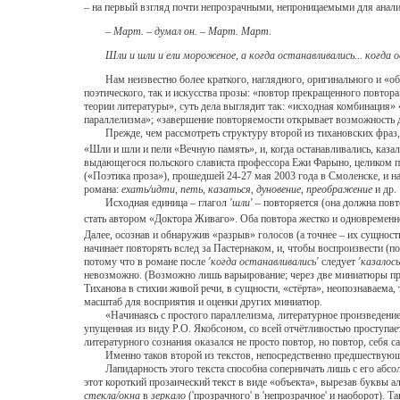
– на первый взгляд почти непрозрачными, непроницаемыми для анали
– Март. – думал он. – Март. Март.
Шли и шли и ели мороженое, а когда останавливались... когда ос
Нам неизвестно более краткого, наглядного, оригинального и «объе
поэтического, так и искусства прозы: «повтор прекращенного повтор
теории литературы», суть дела выглядит так: «исходная комбинация»
параллелизма»; «завершение повторяемости открывает возможность дл
Прежде, чем рассмотреть структуру второй из тихановских фраз, 
«Шли и шли и пели «Вечную память», и, когда останавливались, казал
выдающегося польского слависта профессора Ежи Фарыно, целиком 
(«Поэтика проза»), прошедшей 24-27 мая 2003 года в Смоленске, и н
романа:
ехать/идти
,
петь
,
казаться
,
дуновение
,
преображение
и др.
Исходная единица – глагол
'шли'
– повторяется (она должна повто
стать автором «Доктора Живаго». Оба повтора жестко и одновременн
Далее, осознав и обнаружив «разрыв» голосов (а точнее – их сущнос
начинает повторять вслед за Пастернаком, и, чтобы воспроизвести (п
потому что в романе после
'когда останавливались'
следует
'казалось
невозможно. (Возможно лишь варьирование; через две миниатюры проч
Тиханова в стихии живой речи, в сущности, «стёрта», неопознаваема,
масштаб для восприятия и оценки других миниатюр.
«Начинаясь с простого параллелизма, литературное произведение за
упущенная из виду Р.О. Якобсоном, со всей отчётливостью проступает 
литературного сознания оказался не просто повтор, но повтор, себя 
Именно таков второй из текстов, непосредственно предшествующ
Лапидарность этого текста способна соперничать лишь с его абсол
этот короткий прозаический текст в виде «объекта», вырезав буквы а
стекла/окна
в
зеркало
('прозрачного' в 'непрозрачное' и наоборот).