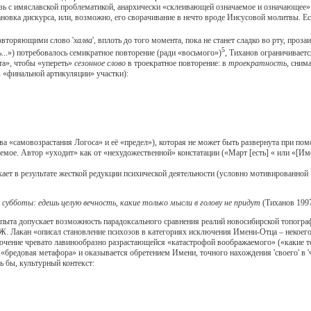
связь с имяславской проблематикой, анархически «склеивающей означаемое и означающе
ановка дискурса, или, возможно, его сворачивание в нечто вроде Иисусовой молитвы. Есл
овторяющими слово '
халва
', вплоть до того момента, пока не станет сладко во рту, про
5
...») потребовалось семикратное повторение (ради «восьмого»)
, Тиханов ограничивает
та», чтобы «упереть»
сезонное слово
в троекратное повторение: в
троекратность
, сним
 «финальной артикуляции» участки):
самовозрастания Логоса» и её «предел»), которая не может быть развернута при помо
емое. Автор «уходит» как от «нехудожественной» констатации («Март [есть] « или «[Име
т в результате жесткой редукции психической деятельности (условно мотивированной
субботы: едешь целую вечность, какие только мысли в голову не придут
(Тиханов 1997,
та допускает возможность парадоксального сравнения реалий новосибирской топограф
. Ж. Лакан «описал становление психозов в категориях исключения Имени-Отца – некое
ючение чревато лавинообразно разрастающейся «катастрофой воображаемого» («какие то
 «бредовая метафора» и оказывается обретением Имени, точного нахождения 'своего' в
 бы, культурный контекст: