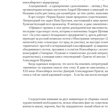
новосибирского андерграунда.
Альтернативой – и одновременно «дополнением» – пятниц у Назанск
организаторами которых выступили Андрей Щетников и пишущий эти с
Название клуба дает повод для каламбуров: на этих
средах,
выполня
В арт-галерее «Черная Вдова» (ныне прекратила существование) и а
Литературный тон задает Иван Просеков, выступавший в иные време
Хулиганствующий поэт-провокатор. И интересно, и даже симпатично (х
«Официоз» проявил в свое время демократические наклонности, из
последние годы вокруг поэта, историка и математика Андрея Щетник
тост: «За успех нашего безнадежного предприятия!»), артель работае
переводит на русский испанских поэтов («Иностранная литература» [2
читателей (слово «спонсоры» тут вряд ли уместно), но выгодно отлич
«припечатал» простой и исчерпывающей классификацией: а) национали
объединившего поэтов, прозаиков и эссеистов Новосибирска с коллег
монографий о Гончарове, Пушкине и «танатологии» русской литерату
издательствах), и изящная книга стихотворений «Трактат об ангела
Александром Шурицем.
Когда задаешься вопросом, что могло бы изменить литературный л
«именитых» (в хорошем смысле этих слов). И даже не сами визиты, а
XXI века» Новосибирск посетил Дмитрий Александрович Пригов; когд
стихи в той же самой картинной галерее... Если бы они могли посеща
Сосредоточим внимание на двух миниатюрах из сборника «малой пр
художественной необходимости, нельзя объяснить факт их существова
контекста анализ, впрочем, был бы затруднителен: малый объем не то