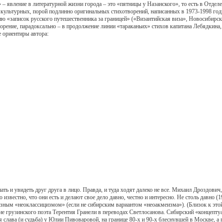
вление в литературной жизни города – это «пятницы у Назанского», то есть в Отделе
 культурных, порой подлинно оригинальных стихотворений, написанных в 1973-1998 год
«записок русского путешественника за границей» («Византийская виза», Новосибирск,
ворение, парадоксально – в продолжение линии «тараканьих» стихов капитана Лебядкина
е ориентиры автора:
 увидеть друг друга в лицо. Правда, и туда ходят далеко не все. Михаил Дроздович,
известно, что они есть и делают свое дело давно, честно и интересно. Не столь давно 
ным «неоклассицизмом» (если не сибирским вариантом «неоакмеизма»). (Близок к этой 
ие грузинского поэта Терентия Гранели в переводах Светлосанова. Сибирский «концепту
 слава (и судьба) у Юлии Пивоваровой, на границе 80-х и 90-х блеснувшей в Москве,