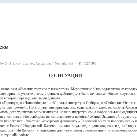
ске
d by S. Birjukov. Elsevier, Amstermam (Netherlands). — Pp. 327-360.
О СИТУАЦИИ
званием «Дыхание третьего тысячелетия». Мероприятие было поддержано на городско
век приняло участие в этом странном действе (чуть было не написал «более полусотни п
ак говорили прежде, «на ладан дышит».
орница», и «Новосибирск», и «Молодая литература Сибири», и «Сибирские Огни» снов
ь: лучше прежней... Но это, увы, вне критики, ибо, если позволительно вспомнить Хода
амом деле удивительные экземпляры, но не в литературном, а скорее все-таки медицинс
 при упоминании Новосибирска вспоминает имена покойной Жанны Зыряновой, здравств
 он или уже нет... Знают и о «сокурском феномене» – Телемской обители новосибирских
итель» Евгений Иорданский. Кажется, именно оттуда ведет происхождение и до сей пор
дактора – Ян Валески), с издающим для «внутреннего пользования», микроскопическим
й «штучной» работе.