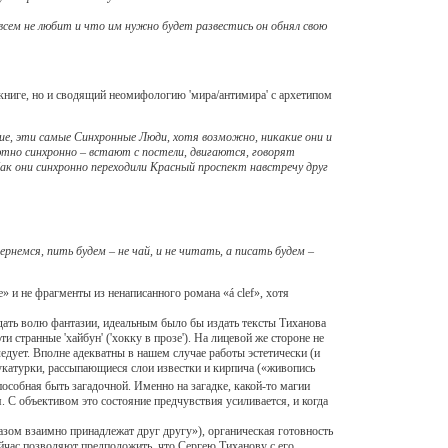
сем не любит и что им нужно будет развестись он обнял свою
ниге, но и сводящий неомифологию 'мира/антимира' с архетипом
ие, эти самые Синхронные Люди, хотя возможно, никакие они и
ютно синхронно – встают с постели, двигаются, говорят
Как они синхронно переходили Красный проспект навстречу друг
ернемся, пить будем – не чай, и не читать, а писать будем –
 и не фрагменты из ненаписанного романа «á clef», хотя
 дать волю фантазии, идеальным было бы издать тексты Тиханова
 странные 'хайбун' ('хокку в прозе'). На лицевой же стороне не
едует. Вполне адекватны в нашем случае работы эстетически (и
катурки, рассыпающиеся слои известки и кирпича («живопись
пособная быть загадочной. Именно на загадке, какой-то магии
. С объективом это состояние предчувствия усиливается, и когда
м взаимно принадлежат друг другу»), органическая готовность
ейчас позволяют предположить, что Сергею Тиханову с его