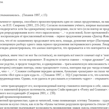
за.
танавливались...
(Тиханов 1997, с.15)
много» примера, способного проиллюстрировать одно из самых продуктивных, на наш в
а», по И.П. Смирнову (2001, 235-241). Согласно положениям учёного, впервые высказан
 «подвергается хотя бы однократному воспроизведению, после чего (если повтор не про
я репродуцирования всего этого параллелизма <...> в роли новой, более протяженной е
воспроизведем её прославленный источник – первое предложение романа «Доктор Жив
ось, что её по залаженному продолжают петь ноги, лошади, дуновение ветра» (Пастернак 
посвященную разбору одного лишь
первого
предложения пастернаковского романа. Лек
аглядно демонстрировала, что
именно
повторяется, что прерывается и что повторяется 
риться, иначе текст не мог бы состояться), но повторить всё вместе означает ещё и ‘по
2
о обрываются: «и ели мороженое». В подтексте остается главное – «старые дрожжи»
, н
тное родство, в пределе тождество, и одновременно – траги-комическую невозможность 
овторить) ситуацию повтора, снова «расщепляет» голоса, повторяя еще раз «когда остана
, что <...>'
. Сложное сообщение передано целиком, буквально «разыграно» на глазах чит
тём «Всё едем и едем куда-то...» [Тиханов 1997, с. 16]) Существенно и то, что ключев
 трудновыделима. Однако, если удалось ее расслышать и установить «адрес» – открывае
тем трансцендирует его; воспроизведенный повтор становится повтором в себе, самоц
в знаменитой формуле поэтичности, которую Стайн приводит в «Poetry and Grammar»: «A r
самого воссоздающий» (Смирнов 2001, с. 239).
ий проанализированному.
ютной прозрачностью; один из читателей, тонко понимающих эстетику Тиханова – худ
лмазом на куске стекла, как если бы «буквы частично разрушили прозрачность стекла» 
 Такое исполнение подчеркивает возможность проникновения знаков сквозь семиотически