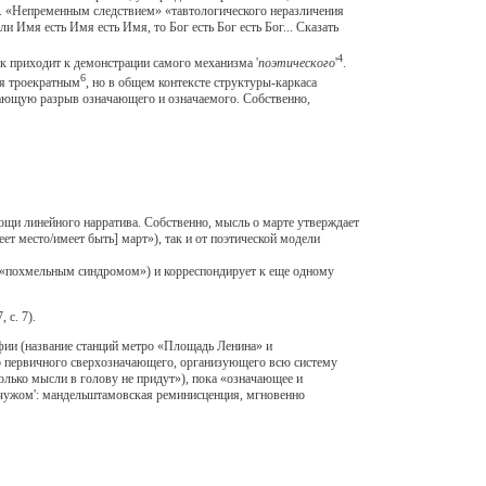
е». «Непременным следствием» «тавтологического неразличения
и Имя есть Имя есть Имя, то Бог есть Бог есть Бог... Сказать
4
заик приходит к демонстрации самого механизма '
поэтического
'
.
6
ся троекратным
, но в общем контексте структуры-каркаса
ающую разрыв означающего и означаемого. Собственно,
щи линейного нарратива. Собственно, мысль о марте утверждает
ет место/имеет быть] март»), так и от поэтической модели
 «похмельным синдромом») и корреспондирует к еще одному
 с. 7).
ии (название станций метро «Площадь Ленина» и
го первичного сверхозначающего, организующего всю систему
лько мысли в голову не придут»), пока «означающее и
 'чужом': мандельштамовская реминисценция, мгновенно