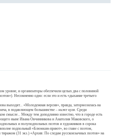
м уровне, и организаторы обеспечили целых два с половиной
оэтов»). Несомненно одно: если это и есть «дыхание третьего
а выходят... «Молодежная версия», правда, затормозилась на
севича, в подавляющем большинстве –
ниже нуля
. Среди
ком смысле... Между тем доподлинно известно, что в городе есть
ующего ныне Ивана Овчинникова и Анатолия Маковского, о
 подпольных и полуподпольных поэтов и художников в сорока
ы вполне подпольный «Блюмкин-приют», во главе с поэтом,
 тиражом (31 экз.) «Архив: По следам русскоязычных поэтов» на