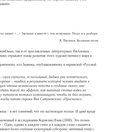
жавин».
 пишет <...> Заумные и вместе с тем незаумные. Поди его разбери.
К. Вагинов. Козлиная песнь
 ИванОвых, так и от прославленных литературных ИвАновых –
даниях отражают этапы развития этого художественного мира и
аммному эссе Iванова, опубликованному в парижской «Русской
слуга глупости, ее посыльный, дядька ума человеческого,
орение – ошибка, в результате которой человек впадает в
щим чтение незнакомого текста и создание своего, мне
водить такой же эффект, как выпитая стопка водки на
у читателя возникал иллюминацион, чтобы он был оглушен,
ю, когда читаю строки Яна Сатуновского «Приснились
шь – и нет сомнений, что это
настоящая поэзия
. И даже вроде
еченный в исследовании Корнелии Ичин (2000). Это поэма-
ц» – Одно, однако в каждом стихе и в каждом слове слышится
ивают более глубокие культурный субстраты: античный театр с