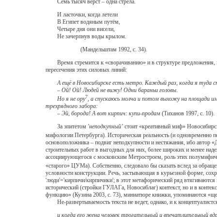
Семь тысяч вёрст – одна стрела.
И ласточки, когда летели
В Египет водяным путём,
Четыре дня они висели,
Не зачерпнув воды крылом.
(Мандельштам 1992, с. 34).
Время стремится к «сворачиванию» и в структуре предложения, и 
пересечения этих силовых линий:
А ещё в Новосибирске есть метро. Каждый раз, когда я туда с
– Ой! Ой! Людей не вижу! Одни бараньи головы.
7
Но я не ору
, а спускаюсь молча и потом выхожу на площади и
трехрядного забора:
– Эй, борода! А вот кирпич: купи-продам
(Тиханов 1997, с. 10).
За эпитетом
'неподкупный’
стоит «креативный миф» Новосибирск
мифологии Петербурга). Историческая реальность (и одновременно п
основоположника – подвиг неподкупности и нестяжания, ибо автор «
строительных работ в выгодных для них, более широких и менее над
ассоциирующегося с московским Метростроем, роль этих полумифичес
«старого» ЦУМа). Собственно, следовало бы сказать вслед за обращ
условности конструкции. Речь, застывающая в курьезной форме, сох
'люди'='кирпичи/кирпичики'; в этот метафорический ряд втягиваются 
исторический (стройки ГУЛАГа, Новосиблаг) контекст, но и в контек
функцию» (Кузина 2003, с. 73), миниатюре книжки, упоминаются «щер
Не-развертываемость текста не ведет, однако, и к концептуалистс
и когда его жена человек трогательный и впечатлительный вдру