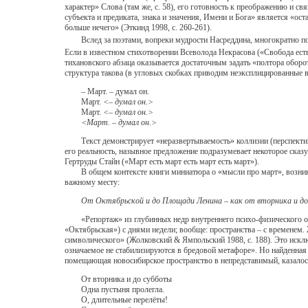
характер» Слова (там же, с. 58), его готовность к преображению и 
субъекта и предиката, знака и значения, Имени и Бога» является «ост
больше нечего» (Эткинд 1998, с. 260-261).
Вслед за поэтами, вопреки мудрости Насреддина, многократно п
Если в известном стихотворении Всеволода Некрасова («Свобода есть
тихановского абзаца оказывается достаточным задать «полтора оборо
структура такова (в угловых скобках приводим неэксплицированные в
– Март. – думал он.
Март.
<– думал он.>
Март.
<– думал он.>
<Март. – думал он.>
Текст демонстрирует «неразвертываемость» коллизии (перспектива «
его реальность, назывное предложение подразумевает некоторое сказу
Гертруды Стайн («Март есть март есть март есть март»).
В общем контексте книги миниатюра о «мысли про март», возникае
важному месту:
От Октябрьской и до Площади Ленина – как от вторника и до 
«Репортаж» из глубинных недр внутреннего психо-физического опы
«Октябрьская») с днями недели; вообще: пространства – с временем
символического» (Жолковский & Ямпольский 1988, с. 188). Это искл
означаемое не стабилизируются в бредовой метафоре». Но найденная
помещающая новосибирское пространство в непредставимый, казалось
От вторника и до субботы
Одна пустыня пролегла.
О, длительные перелёты!