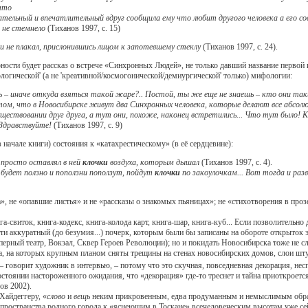
 что
ельный и впечатлительный вдруг сообщила ему что любит другого человека а его сов
 не стемнело
(Тиханов 1997, с. 15)
и не плакал, прислонившись лицом к запотевшему стеклу
(Тиханов 1997, с. 24).
и будет рассказ о встрече «Синхронных Людей», не только давший название первой к
ологической' (а не 'креативной/космогонической/демиургической' только) мифологии:
 – иначе откуда взяться такой жаре?.. Постой, ты же еще не знаешь – кто они так
в том, что в Новосибирске живут два Синхронных человека, которые делают все абсол
существовании друг друга, а тут они, похоже, наконец встретились... Что тут было! 
– Здравствуйте!
(Тиханов 1997, с. 9)
 начале книги) состояния к «катахрестическому» (в её сердцевине):
 просто оставлял в ней
клочки
воздуха, которым дышал
(Тиханов 1997, с. 4).
, будет ползно и поползни поползут, пойдут
клочки
по закоулочкам... Вот тогда и разв
не «опавшие листья» и не «рассказы о знакомых пьяницах»; не «стихотворения в прозе»
виток, книга-кодекс, книга-колода карт, книга-шар, книга-куб... Если позволительно
 аккуратный (до безумия...) почерк, которым были бы записаны на обороте открыток эти
рный театр, Вокзал, Сквер Героев Революции); но и покидать Новосибирска тоже не сл
, на которых крупным планом сняты трещины на стенах новосибирских домов, слои шту
 – говорит художник в интервью, – потому что это скучная, повседневная декорация, нес
остоянии настороженного ожидания, что «декорация» где-то треснет и тайна приоткроется
ов 2002).
айдеггеру, «
слово
и
вещь
неким прикровенным, едва продуманным и немыслимым образо
..) пространства родного города к «яснеющим в Тоскане» всечеловеческим высотам уже с