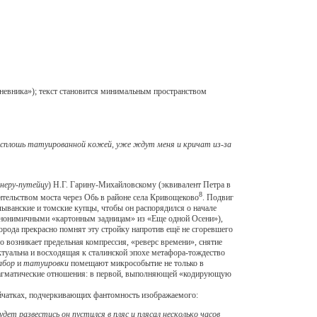
евника»); текст становится минимальным пространством
й, сплошь татуированной кожей, уже ждут меня и кричат из-за
неру-путейцу
) Н.Г. Гарину-Михайловскому (эквивалент Петра в
8
ительством моста через Обь в районе села Кривощеково
. Подвиг
лыванские и томские купцы, чтобы он распорядился о начале
 синонимичными «картонным задницам» из «Еще одной Осени»),
орода прекрасно помнят эту стройку напротив ещё не сгоревшего
о возникает предельная компрессия, «реверс времени», снятие
ктуальна и восходящая к сталинской эпохе метафора-тождество
абор
и
татуировки
помещают микрособытие не только в
тагматические отношения: в первой, выполняющей «кодирующую
ойчатках, подчеркивающих фантомность изображаемого:
ет развестись он пустился в пляс и плясал несколько часов