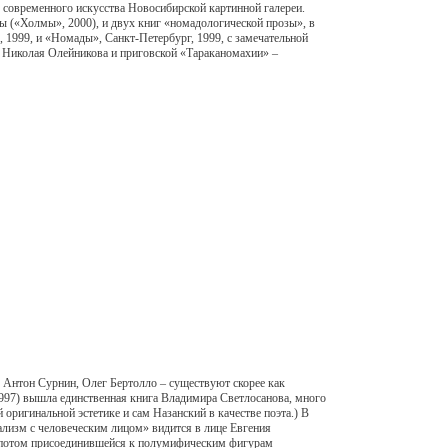
 современного искусства Новосибирской картинной галереи.
ы («Холмы», 2000), и двух книг «номадологической прозы», в
 1999, и «Номады», Санкт-Петербург, 1999, с замечательной
, Николая Олейникова и приговской «Тараканомахии» –
 Антон Сурнин, Олег Бертолло – существуют скорее как
(1997) вышла единственная книга Владимира Светлосанова, много
оригинальной эстетике и сам Назанский в качестве поэта.) В
ализм с человеческим лицом» видится в лице Евгения
 а потом присоединившейся к полумифическим фигурам