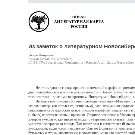
Из заметок о литературном Новосибир
Игорь Лощилов
Russian Literature (Amsterdam)
LVII-III/IV, Special issue: Contemporary Russian Avant-Garde. Guest-edite
Не столь давно в городе прошел поэтический марафон с громким на
дня «новосибирской поэзии в режиме нон-стоп». Более полусотни чело
тысячелетия» – долго мы не протянем. Литература в Новосибирске, к
Выходят поэтические сборники, выходил альманах «Мангазея», и «Г
первом номере (он остался единственным), зато «старая» возродилас
показавших свое искусство на поэтическом марафоне попадались и в с
(и были) известные поэты и прозаики. Старшее поколение в Москве
котором уже давно как никто не может с уверенностью сказать – жив
минутах электрички от города. Там царит поэт и «естественный мысл
художником, архивистом и издателем Олегом Воловым (в ипостаси ре
бумажных и аудио- «носителях»; к сожалению, мало кто знает об это