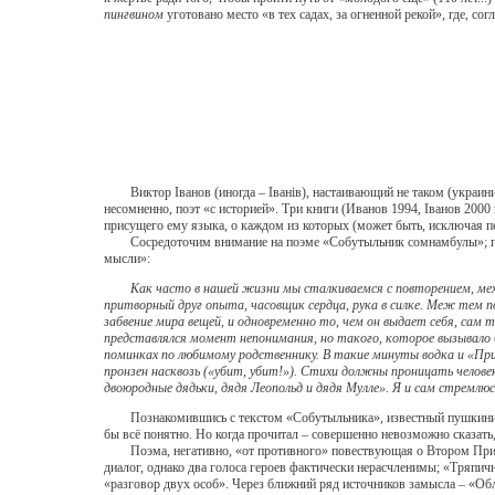
пингвином
уготовано место «в тех садах, за огненной рекой», где, с
Виктор Iванов (иногда – Iванiв), настаивающий не таком (украини
несомненно, поэт «с историей». Три книги (Иванов 1994, Iванов 2000
присущего ему языка, о каждом из которых (может быть, исключая п
Сосредоточим внимание на поэме «Собутыльник сомнамбулы»; пожал
мысли»:
Как часто в нашей жизни мы сталкиваемся с повторением, механ
притворный друг опыта, часовщик сердца, рука в силке. Меж тем п
забвение мира вещей, и одновременно то, чем он выдает себя, сам
представлялся момент непонимания, но такого, которое вызывало
поминках по любимому родственнику. В такие минуты водка и «При
пронзен насквозь («убит, убит!»). Стихи должны проницать челов
двоюродные дядьки, дядя Леопольд и дядя Мулле». Я и сам стремлю
Познакомившись с текстом «Собутыльника», известный пушкинист п
бы всё понятно. Но когда прочитал – совершенно невозможно сказать
Поэма, негативно, «от противного» повествующая о Втором Пришес
диалог, однако два голоса героев фактически нерасчленимы; «Тряп
«разговор двух особ». Через ближний ряд источников замысла – «Обл