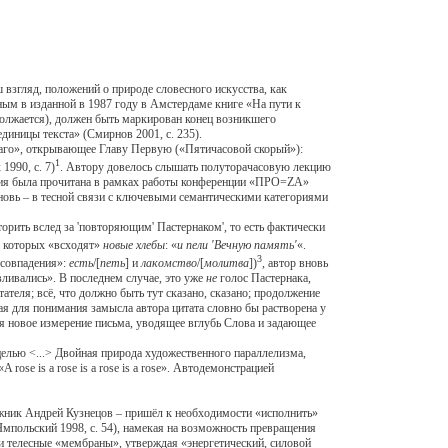
згляд, положений о природе словесного искусства, как
ным в изданной в 1987 году в Амстердаме книге «На пути к
должается), должен быть маркирован конец возникшего
диницы текста» (Смирнов 2001, с. 235).
аго», открывающее Главу Первую («Пятичасовой скорый»):
1
1990, с. 7)
. Автору довелось слышать полуторачасовую лекцию
ция была прочитана в рамках работы конференции «ПРО=ZA»
вновь – в тесной связи с ключевыми семантическими категориями
вторить вслед за 'повторяющим' Пастернаком', то есть фактически
а которых «всходят»
новые хлебы
: «
и пели 'Вечную память'
«.
3
«совпадения»:
есть
/[
петь
] и
лакомство
/[
молитва
])
, автор вновь
вливались». В последнем случае, это уже
не
голос Пастернака,
ателя; всё, что должно быть тут сказано, сказано; продолжение
ая для понимания замысла автора цитата словно бы растворена у
тся новое измерение письма, уводящее вглубь Слова и задающее
елью <...> Двойная природа художественного параллелизма,
ose is a rose is a rose is a rose». Автодемонстрацией
ожник Андрей Кузнецов – пришёл к необходимости «исполнить»
(Ямпольский 1998, с. 54), намекая на возможность превращения
е и телесные «мембраны», утверждая «энергетический, силовой