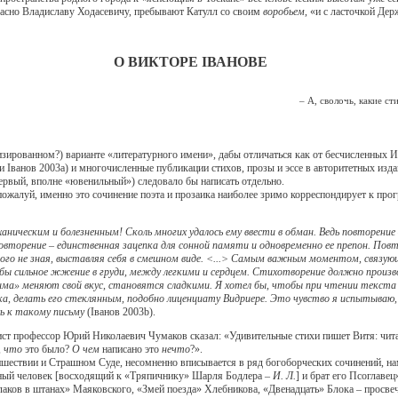
огласно Владиславу Ходасевичу, пребывают Катулл со своим
воробьем
, «и с ласточкой Дер
О ВИКТОРЕ IВАНОВЕ
– А, сволочь, какие стихи
зированном?) варианте «литературного имени», дабы отличаться как от бесчисленных
 и Iванов 2003а) и многочисленные публикации стихов, прозы и эссе в авторитетных из
ервый, вполне «ювенильный») следовало бы написать отдельно.
уй, именно это сочинение поэта и прозаика наиболее зримо корреспондирует к прогр
ическим и болезненным! Сколь многих удалось ему ввести в обман. Ведь повторение – 
овторение – единственная зацепка для сонной памяти и одновременно ее препон. Повт
 того не зная, выставляя себя в смешном виде. <...> Самым важным моментом, связую
 бы сильное жжение в груди, между легкими и сердцем. Стихотворение должно произ
ма» меняют свой вкус, становятся сладкими. Я хотел бы, чтобы при чтении текста 
ека, делать его стеклянным, подобно лиценциату Видриере. Это чувство я испытыва
сь к такому письму
(Iванов 2003b).
рофессор Юрий Николаевич Чумаков сказал: «Удивительные стихи пишет Витя: читае
,
что
это было?
О чем
написано это
нечто
?».
твии и Страшном Суде, несомненно вписывается в ряд богоборческих сочинений, нам
ичный человек [восходящий к «Тряпичнику» Шарля Бодлера –
И. Л.
] и брат его Псоглаве
аков в штанах» Маяковского, «Змей поезда» Хлебникова, «Двенадцать» Блока – просвеч