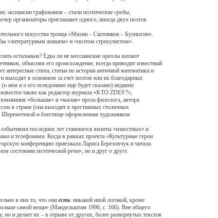
нс экспансии графоманов – стали поэтические
среды
,
чер организаторы приглашают одного, иногда двух поэтов.
тельного искусства троица «Мизин – Скотников – Булныгин».
 бы «литературным апашем» и «поэтом стрекулистом».
ать остальным? Едва ли не мессианские ореолы витают
етников, объясняя его происхождение, всегда приводит известный
ет интересные стихи, статьи по истории античной математики и
иги выходят в основном за счет поэтов или их благодарных
(о нем и о его псевдониме еще будет сказано) недавно
л известен также как редактор журнала «KTO ZDES'?»,
упоминания «большая» и «малая» проза филолога, автора
ссом в стране (она выходит в престижных столичных
йей Шереметевой и блестяще оформленная художником
событиями последних лет становятся визиты «известных» и
сами и телефонами. Когда в рамках проекта «Культурные герои
аторскую конференцию приезжала Лариса Березовчук и читала
ом состоянии поэтической речи», но и друг о друге.
льно в них то, что они
есть
: никакой иной логикой, кроме
 больше самой вещи» (Мандельштам 1996, с. 166). Вне общего
 но и делает их – в отрыве от других, более развернутых текстов