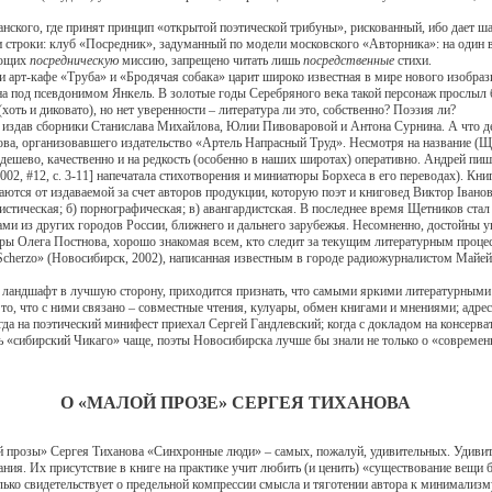
ого, где принят принцип «открытой поэтической трибуны», рискованный, ибо дает ша
троки: клуб «Посредник», задуманный по модели московского «Авторника»: на один ве
ющих
посредническую
миссию, запрещено читать лишь
посредственные
стихи.
рт-кафе «Труба» и «Бродячая собака» царит широко известная в мире нового изобрази
на под псевдонимом Янкель. В золотые годы Серебряного века такой персонаж прослыл
оть и диковато), но нет уверенности – литература ли это, собственно? Поэзия ли?
дав сборники Станислава Михайлова, Юлии Пивоваровой и Антона Сурнина. А что дел
ова, организовавшего издательство «Артель Напрасный Труд». Несмотря на название (Щ
т дешево, качественно и на редкость (особенно в наших широтах) оперативно. Андрей пиш
002, #12, с. 3-11] напечатала стихотворения и миниатюры Борхеса в его переводах). Кн
аются от издаваемой за счет авторов продукции, которую поэт и книговед Виктор Iванов 
стическая; б) порнографическая; в) авангардистская. В последнее время Щетников ста
ами из других городов России, ближнего и дальнего зарубежья. Несомненно, достойны 
ры Олега Постнова, хорошо знакомая всем, кто следит за текущим литературным проце
х: Scherzo» (Новосибирск, 2002), написанная известным в городе радиожурналистом Ма
андшафт в лучшую сторону, приходится признать, что самыми яркими литературными 
 то, что с ними связано – совместные чтения, кулуары, обмен книгами и мнениями; адре
а на поэтический минифест приехал Сергей Гандлевский; когда с докладом на консерв
ть «сибирский Чикаго» чаще, поэты Новосибирска лучше бы знали не только о «современн
О «МАЛОЙ ПРОЗЕ» СЕРГЕЯ ТИХАНОВА
озы» Сергея Тиханова «Синхронные люди» – самых, пожалуй, удивительных. Удивите
ния. Их присутствие в книге на практике учит любить (и ценить) «существование вещи
лько свидетельствует о предельной компрессии смысла и тяготении автора к минимализму,