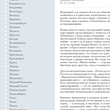
Книжное обозрение
№ 52 (2166)
Владивосток
Владимир
Волгоград
Минувший год оказался богат на события
появлялись и в известных издательских се
Вологда
кратко сказать обо всех ярких событиях 
Воронеж
Поэтому даже в рамках субъективного вы
Екатеринбург
исчерпывающими.
Иваново
Новые книги в серии, наследующей знам
Ижевск
упрочивают представление о четкости и 
Иркутск
Айзенберга. Среди новых сборников — к
значительной помимо книги Байтова след
Казань
любви»: за него (и за книгу старых стих
Калининград
получил премию Андрея Белого за этот г
Калуга
время» собрал в книге новые стихи, напи
молчания творческая продуктивность Цве
Кемерово
экспериментировать, что делает его едва
Краснодар
молодежи весьма разных эстетических уб
Красноярск
некоторых старших авторов. Все чаще чит
новых текстов; «Имена любви» — хороши
Курск
Цветкова здесь яростен, едок и полемичен
Липецк
Майкоп
Другая авторитетная серия, «Поэты рус
России русскоязычным поэтам, представл
Москва
«Французская библиотека». Мартынова из
Мурманск
нынешняя книга — ее избранное, содержа
Нижний Новгород
Поэт петербургский не только по проис
мироощущения, — это не изменяется за г
Нижний Тагил
«петербургского текста»
русской поэзи
Новокузнецк
достижений ленинградского андеграунда,
Новосибирск
Книжное приложение к журналу поэзии «В
Омск
центральных явлений отечественного поэ
Пенза
серии, — и молодые, и маститые, и стол
Пермь
стилей, направлений, школ. «Все хотят 
Сваровского — стала, пожалуй одной из
Петрозаводск