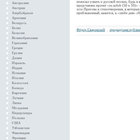
пожелал узнать о русской поэзии, будь я
Австралия
представлен проект «ru.sofob (50 х 50)
Австрия
эссе Пригова и стихотворения, в которы
Азербайджан
приближенный, кажется, к «злобе дня» с
Армения
Беларусь
Белиз
Фёдор Сваровский
.
предыдущая публик
Бельгия
Великобритания
Германия
Греция
Грузия
Дания
Израиль
Индия
Испания
Италия
Казахстан
Канада
Киргизия
Латвия
Литва
Молдавия
Нидерланды
Польша
США
Узбекистан
Финляндия
Франция