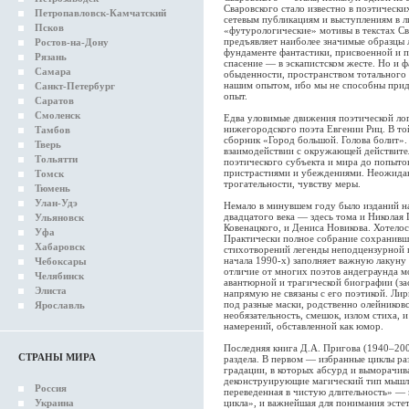
Сваровского стало известно в поэтически
Петропавловск-Камчатский
сетевым публикациям и выступлениям в л
Псков
«футурологические» мотивы в текстах Св
предъявляет наиболее значимые образцы 
Ростов-на-Дону
фундаменте фантастики, присвоенной и 
Рязань
спасение — в эскапистском жесте. Но и 
Самара
обыденности, пространством тотального 
нашим опытом, ибо мы не способны прид
Санкт-Петербург
опыт.
Саратов
Смоленск
Едва уловимые движения поэтической лог
нижегородского поэта Евгении Риц. В той
Тамбов
сборник «Город большой. Голова болит»
Тверь
взаимодействии с окружающей действите
Тольятти
поэтического субъекта и мира до попыто
пристрастиями и убеждениями. Неожиданн
Томск
трогательности, чувству меры.
Тюмень
Улан-Удэ
Немало в минувшем году было изданий на
двадцатого века — здесь тома и Николая 
Ульяновск
Ковенацкого, и Дениса Новикова. Хотелос
Уфа
Практически полное собрание сохранивши
Хабаровск
стихотворений легенды неподцензурной 
начала 1990-х) заполняет важную лакуну
Чебоксары
отличие от многих поэтов андеграунда м
Челябинск
авантюрной и трагической биографии (з
Элиста
напрямую не связаны с его поэтикой. Лир
под разные маски, родственно олейников
Ярославль
необязательность, смешок, излом стиха, 
намерений, обставленной как юмор.
Последняя книга Д.А. Пригова (1940–200
СТРАНЫ МИРА
раздела. В первом — избранные циклы paз
градации, в которых абсурд и выморачива
деконструирующие магический тип мышле
Россия
переведенная в чистую длительность» — 
Украина
цикла», и важнейшая для понимания эсте