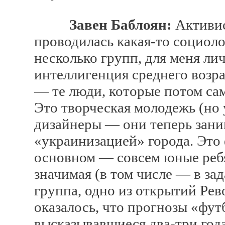
Завен Баблоян:
Активис
проводилась какая-то социол
несколько групп, для меня ли
интеллигенция среднего воз
— те люди, которые потом са
Это творческая молодежь (но 
дизайнеры — они теперь зани
«украинизацией» города. Это 
основном — совсем юные ребя
значимая (в том числе — в з
группа, одно из открытий Ре
оказалось, что прогнозы «фу
высказывавшиеся два-три года