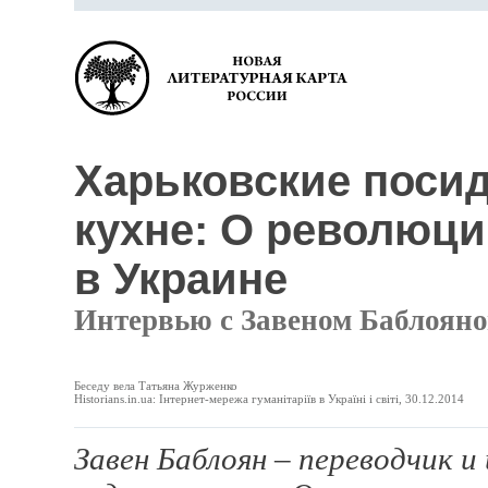
Харьковские посид
кухне: О революци
в Украине
Интервью с Завеном Баблоян
Беседу вела Татьяна Журженко
Historians.in.ua: Інтернет-мережа гуманітаріїв в Україні і світі, 30.12.2014
Завен Баблоян – переводчик 