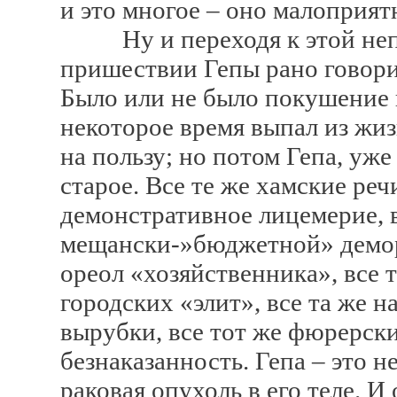
и это многое – оно малоприят
Ну и переходя к этой непр
пришествии Гепы рано говорит
Было или не было покушение н
некоторое время выпал из жиз
на пользу; но потом Гепа, уже
старое. Все те же хамские ре
демонстративное лицемерие, в
мещански-»бюджетной» демора
ореол «хозяйственника», все 
городских «элит», все та же н
вырубки, все тот же фюрерски
безнаказанность. Гепа – это н
раковая опухоль в его теле. И