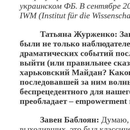
украинском ФБ. В сентябре 2
IWM (Institut für die Wissensc
Татьяна Журженко: Зав
были не только наблюдател
драматических событий посл
выйти (или правильнее сказа
харьковский Майдан? Како
последовавшей за ним волн
беспрецедентного для нашег
преобладает – empowerment
Завен Баблоян:
Думаю, 
выходивших, это был класси