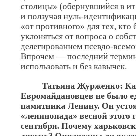
столицы» (обернувшийся в и
и ползучая нуль-идентификац
«от противного» для тех, кто 
уклоняться от вопроса о собс
делегированием псевдо-всем
Впрочем — последний термин
использовать и без кавычек.
Татьяна Журженко: Как
Евромайдановцев не было ед
памятника Ленину. Он усто
«ленинопада» весной этого г
сентября. Почему харьковс
других? Оправданы ли оказ