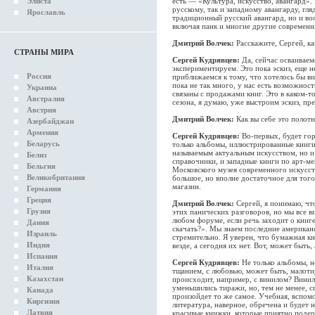
Элиста
есть — «Культура, искусство, авангард».
русскому, так и западному авангарду, гл
Ярославль
традиционный русский авангард, но и воо
включая панк и многие другие современн
Дмитрий Волчек:
Расскажите, Сергей, ка
СТРАНЫ МИРА
Сергей Кудрявцев:
Да, сейчас осваивае
экспериментируем. Это пока эскиз, еще н
Россия
приближаемся к тому, что хотелось бы ви
пока не так много, у нас есть возможнос
Украина
связаны с продажами книг. Это в каком-т
Австралия
сезона, я думаю, уже выстроим эскиз, пр
Австрия
Дмитрий Волчек:
Как вы себе это полот
Азербайджан
Армения
Сергей Кудрявцев:
Во-первых, будет гор
Беларусь
только альбомы, иллюстрированные книги,
называемым актуальным искусством, но и 
Белиз
справочники, и западные книги по арт-
Бельгия
Московского музея современного искусст
Великобритания
большое, но вполне достаточное для тог
магазин.
Германия
Греция
Дмитрий Волчек:
Сергей, я понимаю, чт
Грузия
этих панических разговоров, но мы все в
любом форуме, если речь заходит о книге
Дания
скачать?». Мы знаем последние америка
Израиль
стремительно. Я уверен, что бумажная кн
Индия
везде, а сегодня их нет. Вот, может быть,
Испания
Сергей Кудрявцев:
Не только альбомы, 
Италия
тщанием, с любовью, может быть, малот
Казахстан
происходит, например, с винилом? Винил
уменьшились тиражи, но, тем не менее, с
Канада
произойдет то же самое. Учебная, вспомо
Киргизия
литература, наверное, обречена и будет
Латвия
красивые книжки, которые приятно подер