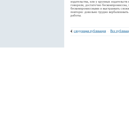
издательства, или у крупных издательств 
говорили, достаточно бескомпромиссна, 
бескомпромиссными и выстраивать сложны
повторю: довольно трудно вербализовать 
работы.
следующая публикация
.
Все публика