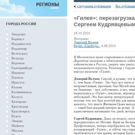
следующая публикация
.
Все публика
«Гилея»: перезагрузка
Сергеем Кудрявцевы
ГОРОДА РОССИИ
28.10.2010
Анадырь
Интервью:
Барнаул
Дмитрий Волчек
Владивосток
Радио «Свобода»
, 4.08.2010
Владимир
Волгоград
В Московском музее современного искусс
Вологда
Директор магазина и одноименного изда
Воронеж
издательств в России, уверен, что книги
Екатеринбург
пользоваться спросом. Разговор с Серге
версии магазина «Гилея».
Иваново
Ижевск
Дмитрий Волчек:
Сергей, я думаю, что н
Иркутск
х, чем была «Гилея». Это был луч света 
неприветливым, мрачным: был Музей кино
Казань
на Знаменке – вот, собственно, и все, ни
Калининград
назначались в «Гилее», писатели, перево
Калуга
небольшой. Это был центр литературной 
потому что это был золотой век для кни
Кемерово
казалось, что книги Жюльена Грака выхо
Краснодар
— такой был жадный интерес ко всему. А 
Красноярск
единственное начинание тех дней, котор
Курск
Сергей Кудрявцев:
Даже не второе, пото
Липецк
передвигались по Москве. Были на Боль
Майкоп
Профсоюзную, теперь перебрались на Тве
реинкарнаций «Гилеи», и сейчас мы стара
Москва
приблизиться к тем идеям, которые были 