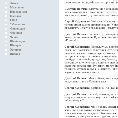
подорожают, станут более элитарными, н
Литва
Молдавия
Дмитрий Волчек:
Электронное книгоизда
Нидерланды
для книгоиздания в России, потому что 
как книготорговец, лучше меня это знаете
Польша
США
Сергей Кудрявцев:
Согласен. И, как книг
Узбекистан
трудностями распространения книг. У нас
продвигать и такую продукцию – малоти
Финляндия
Франция
Дмитрий Волчек:
Расскажите, пожалуйст
Чехия
входит в ваш магазин? И, кстати, кто это
«Гилеи»?
Швейцария
Швеция
Сергей Кудрявцев:
Поскольку мы совсем
Эстония
наверное, поменялась аудитория. Это, ко
интеллектуальной литературой, потому чт
Япония
история, и искусствознание. У нас есть 
где будет хэнд-мейд продукция, бук-арт
сделанные вручную или с применением с
издатели-энтузиасты. Эти книги могут бы
та книга, которая никуда не денется, ник
картина, наполовину книга.
Дмитрий Волчек:
Может быть, книга вер
искусства, точно в Средние века.
Сергей Кудрявцев:
Возможно. Или как т
Дмитрий Волчек:
Сергей, скажите, есть
очередь, конечно, все скажут: а вот «Фа
«Фаланстера»?
Сергей Кудрявцев:
Мы не хотим делать 
концепция: мы хотим выстроить очень то
что у нас вкусы совпадают. Это довольно
понимает, и мы уже начинам делать точе