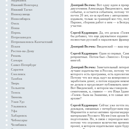
Мурманск
Нижний Новгород
Дмитрий Волчек:
Вот одну идею я прекр
двухтомник Александра Введенского, вы
Нижний Тагил
событие, и остается событием, потому чт
Новокузнецк
почти 20 лет, из-за проблем с авторским
Новосибирск
издавали, только за границей кое-что, п
Париже, сборник работ о нем — в Белгра
Омск
участие.
Пенза
Пермь
Сергей Кудрявцев:
Да, это делала «Гил
бы добавил, что еще двуязычное издание
Петрозаводск
полностью русский и параллельно францу
Петропавловск-Камчатский
Псков
Дмитрий Волчек:
Введенский — ваш перв
Ростов-на-Дону
Сергей Кудрявцев:
Один из первых. Сам
Рязань
репринтных. Потом был «Змеесос» Егора 
Самара
книгой.
Санкт-Петербург
Дмитрий Волчек:
Замечательный литера
Саратов
лучшее издательство в России, потому что
Смоленск
которого есть программа, есть идеология
Потому что все ведь идут на компромисс
Тамбов
заработаем денег, а потом издадим неко
Тверь
не делала и продолжает публиковать книг
Тольятти
Вот Введенский, о котором мы говорили.
семитомник, и, главное — это Илья Зданев
Томск
«Гилея» была на Знаменке, в те самые ле
Тюмень
архиве?
Улан-Удэ
Сергей Кудрявцев:
Сейчас уже почти по
Ульяновск
докладов, связанных с петербургским пе
Уфа
Маринетти и начал активно пропагандиро
Хабаровск
материалам Русского Музея (там архив б
подготовлен. Но, в связи с переездом ма
Чебоксары
потому что огромное количество времени 
Челябинск
проект, в котором издательские идеи буд