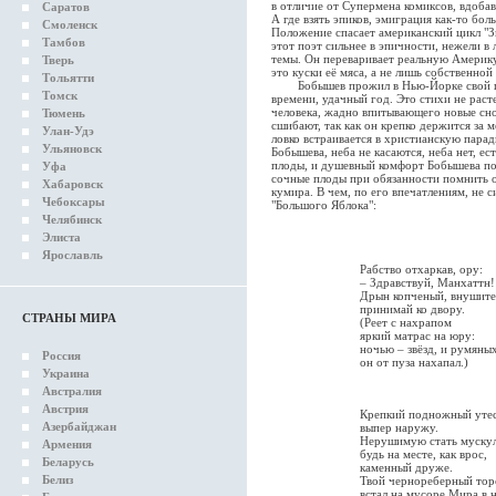
в отличие от Супермена комиксов, вдобав
Саратов
А где взять эпиков, эмиграция как-то бол
Смоленск
Положение спасает американский цикл "Зв
Тамбов
этот поэт сильнее в эпичности, нежели в 
темы. Он переваривает реальную Америку,
Тверь
это куски её мяса, а не лишь собственной
Тольятти
Бобышев прожил в Нью-Йорке свой пер
Томск
времени, удачный год. Это стихи не раст
человека, жадно впитывающего новые сно
Тюмень
сшибают, так как он крепко держится за м
Улан-Удэ
ловко встраивается в христианскую парад
Ульяновск
Бобышева, неба не касаются, неба нет, е
плоды, и душевный комфорт Бобышева пок
Уфа
сочные плоды при обязанности помнить о 
Хабаровск
кумира. В чем, по его впечатлениям, не
Чебоксары
"Большого Яблока":
Челябинск
Элиста
Ярославль
Рабство отхаркав, ору:
– Здравствуй, Манхаттн!
Дрын копченый, внушите
принимай ко двору.
СТРАНЫ МИРА
(Реет с нахрапом
яркий матрас на юру:
ночью – звёзд, и румяны
Россия
он от пуза нахапал.)
Украина
Австралия
Австрия
Крепкий подножный уте
Азербайджан
выпер наружу.
Нерушимую стать мускул
Армения
будь на месте, как врос,
Беларусь
каменный друже.
Белиз
Твой чернореберный тор
встал на мусоре Мира в 