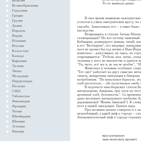
Бельгия
То-то вымахал дюже.
Великобритания
Германия
Греция
В свое время маяковско-залихватские 
Грузия
успехом в узком эмигрантском кругу, но 
Дания
спасибо. Замалчивать его – а такое было
наследство.
Израиль
Возвращаясь к стихам: батька Махно т
Индия
галлюцинации? Но вот почему каменный М
Испания
Бобышева, доминирует земная, читай, жи
в его "Бестиарии", его шедевре, написанн
Италия
поэт не провел бы год жизни в Нью-Йорке
Казахстан
животное – разгуливает, не таясь, по го
Канада
открещивается.
"Родина моя, жена, семья
человека у него во множестве и даются л
Киргизия
"Ты, тело, всё же я, но мы не заодно"
,
"Н
Латвия
Животное в человеке особенно стимул
Литва
"Тот свет" работает на двух смыслах мет
смерть, конкретная эмиграция в Америку
Молдавия
потребления.
"По вавилонам барахла, жи
Нидерланды
хлеб распопола, – где палестинам снеди н
Польша
В подтексте нью-йоркских стихов Бобы
материализму Америки, при этом он чес
США
кровавый хлеб, духовность"
. Со времене
Узбекистан
даже воспевает материальное изобилие А
Финляндия
державинской "Жизни Званской"). К слов
поэт в нашей эмиграции. Ценить надо.
Франция
При желании можно говорить и о нью-
Чехия
незатейливый, а какой миф о городе – с
Швейцария
Апокалипсический миф о городе гедонизм
Швеция
Эстония
Япония
враз разорвало
льва-монолита вразмет.