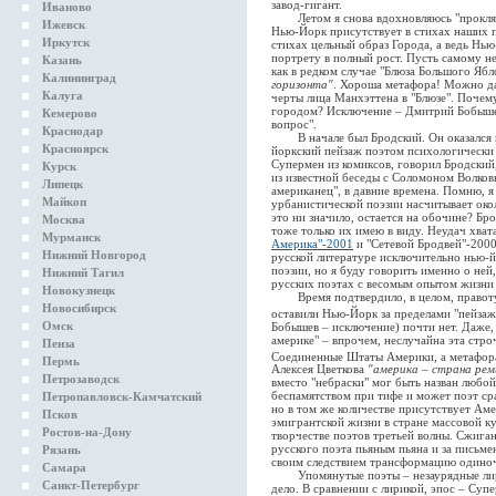
завод-гигант.
Иваново
Летом я снова вдохновляюсь "прокляты
Ижевск
Нью-Йорк присутствует в стихах наших по
Иркутск
стихах цельный образ Города, а ведь Нью
портрету в полный рост. Пусть самому н
Казань
как в редком случае "Блюза Большого Яб
Калининград
горизонта"
. Хороша метафора! Можно да
Калуга
черты лица Манхэттена в "Блюзе". Почему
городом? Исключение – Дмитрий Бобышев,
Кемерово
вопрос".
Краснодар
В начале был Бродский. Он оказался в 
Красноярск
йоркский пейзаж поэтом психологически н
Супермен из комиксов, говорил Бродский
Курск
из известной беседы с Соломоном Волков
Липецк
американец", в давние времена. Помню, я
Майкоп
урбанистической поэзии насчитывает окол
это ни значило, остается на обочине? Бро
Москва
тоже только их имею в виду. Неудач хват
Мурманск
Америка"-2001
и "Сетевой Бродвей"-2000
Нижний Новгород
русской литературе исключительно нью-й
поэзии, но я буду говорить именно о ней
Нижний Тагил
русских поэтах с весомым опытом жизни
Новокузнецк
Время подтвердило, в целом, правоту 
Новосибирск
оставили Нью-Йорк за пределами "пейза
Омск
Бобышев – исключение) почти нет. Даже, 
америке" – впрочем, неслучайна эта стро
Пенза
Соединенные Штаты Америки, а метафора 
Пермь
Алексея Цветкова
"америка – страна рем
Петрозаводск
вместо "небраски" мог быть назван любой
беспамятством при тифе и может поэт ср
Петропавловск-Камчатский
но в том же количестве присутствует Аме
Псков
эмигрантской жизни в стране массовой 
Ростов-на-Дону
творчестве поэтов третьей волны. Сжига
русского поэта пьяным пьяна и за письме
Рязань
своим следствием трансформацию одиноч
Самара
Упомянутые поэты – незаурядные лирик
Санкт-Петербург
дело. В сравнении с лирикой, эпос – Су