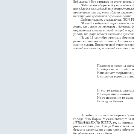
Бобышева.) Вот отрывок из этого текста,
"Идя по нью-йоркской улице вдоль 
попадаем в волшебный мир непрестанных
пролетает птица, тень облака служит 
бесстрашно врезается огромный боинг"
.
Действительно, оказывается, NON-F
"В этой скабрезной игре света и т
слить свои тела со стеклом и бетоном 
отразиться вместе со всей улицей в зерк
урбанизма порождает сказочное сущест
После 11 сентября этот нью-йоркский 
равно это пейзаж кисти поэта. Но это не
ещё не дышит. Прозаический текст содержи
магией оживления, за магией стихотворче
Похожее в прозе на анек
Пройдя сквозь хорей и я
Напоминает взорванный 
В соцветьи воронок и ям.
И что-то входит, слегка 
И бездыханное оживает:
Не то поэзия, не то душа
Если душа бывает.
Но ямбам и хореям не взорвать "анекдо
города Нью-Йорка. Музыка выходит на му
ПРИЕМЛЕМОСТЬ ВСЕГО
, то, по закона
ритм стихотворца. Улицы Манхэттена с 
безумно занятны, но у них плохо обстоят
бы обаятельна она ни была.