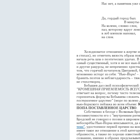
Нас нет, а памятник уже 
Да, гордый город был.
В минуты сло
На колени, словно слон,
пал, которому вдруг лом
в лоб влепили наповал,
на слом.
Холодноватое отношение к жертве исто
в стихах), но отметить вялость образа п
начала речь шла о поэтических удачах. 
самый существенный, хотя и не все нью-й
и другие ракурсы, не непременно христи
том, что горячий почитатель Цветаевой,
мгновенно исторг из себя:
"Нью-Йорк! –
бранить поэтов за неблагодарность – тяж
не стихотворец...
Бобышев дал свой психофизический по
"КРОМЕШНАЯ ПРИЕМЛЕМОСТЬ ВСЕГО
отвечает на вопрос, почему чисто телесн
горизонталь формулы Бобышева сложить 
поставленное царство"
(море по колено 
нью-йоркского пейзажа во всем объеме:
ПОПА ПОСТАВЛЕННОЕ ЦАРСТВО
.
Собственно в беседе с Волковым Бродск
несовместимости его с "внутренним рит
Бродский не говорил о поэзии в широком 
небоскрёбы Нью-Йорка вписываются, да е
тени"
, удостоенное первой премии на ко
имеет такое же отношение к этой категор
образности, а также по хорошо известно
сознанию, именно в образах предсказыват