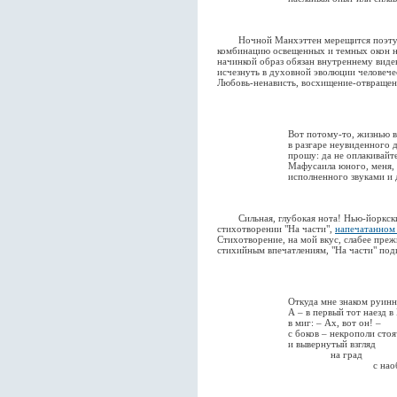
Ночной Манхэттен мерещится поэт
комбинацию освещенных и темных окон не
начинкой образ обязан внутреннему вид
исчезнуть в духовной эволюции человече
Любовь-ненависть, восхищение-отвращен
Вот потому-то, жизнью в
в разгаре неувиденного 
прошу: да не оплакивайте
Мафусаила юного, меня,
исполненного звуками и 
Сильная, глубокая нота! Нью-йоркски
стихотворении "На части",
напечатанном 
Стихотворение, на мой вкус, слабее преж
стихийным впечатлениям, "На части" подг
Откуда мне знаком руин
А – в первый тот наезд в
в миг: – Ах, вот он! –
с боков – некрополи сто
и вывернутый взгляд
на град
с наоборо