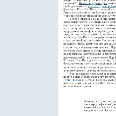
Сволочок"
).
Немало и других удач
, особ
Свободы вес
о
м). У
поэтов "гудзонской н
феномена. Есть Нью-Йорк – не герой стих
Эмигрантская лирика прибавила в пронзи
Йорк всё стоит
за
стихами, на авансцену 
Всё это никак не означает, что наши п
откровенен, честен, действительно демо
аккурат напротив миллионерских обитали
архитектурой и умиляет своим человеком
природного ландшафта, который трудно за
каждом шагу в быту, в работе, включая 
изобилии, Нью-Йорк – генератор человеч
только ленивый не заряжается. Но по-пре
не сказать, чтобы время прошло для диа
совсем недавно выяснял отношения с Пар
Кенжеев: после первого же посещения от
на сад камней, / замусоренный, бестолко
5
известняковой"
)
, но на что похож Нью-
Таков уж Нью-Йорк для стихотворца. Грус
бессознательный, воистину стихийный рит
принимается одним своим подчинением з
из такого ритуала, значит, он отвергается.
Всё же нашелся поэт, даже воспевший
провел в Нью-Йорке, слава Богу, не лето,
Невы и Гудзона"
. Дело ли в особом душе
нижней части напомнил ему Петербург, т
он записывает в родню:
А город, по сути, что зд
тот петрографический, к
в который суда волокут г
над вечной рекой ждущий