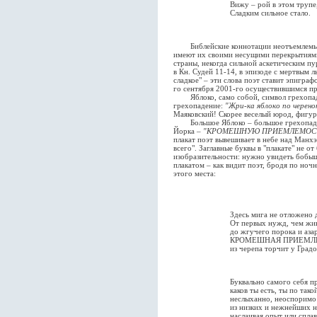
Вижу – рой в этом трупе,
Сладким сильное стало.
Библейские коннотации неотъемлемы от
имеют их своими несущими перекрытиями
страны, некогда сильной аскетическим пу
в Кн. Судей 11-14, в эпизоде с мертвым 
сладкое" – эти слова поэт ставит эпигра
го сентября 2001-го осуществившимся п
Яблоко, само собой, символ грехопаден
грехопадение:
"Жри-ка яблоко по черенок
Маяковский! Скорее веселый юрод, фигур
Большое Яблоко – большое грехопаден
Йорка –
"КРОМЕШНУЮ ПРИЕМЛЕМОСТ
плакат поэт вывешивает в небе над Манх
всего". Заглавные буквы в "плакате" не о
изобразительности: нужно увидеть бобы
плакатом – как видит поэт, бродя по но
этого места:
Здесь мига не отложено д
От первых нужд, чем жи
до жгучего порока и азар
КРОМЕШНАЯ ПРИЕМЛ
из черепа торчит у Градо
Буквально самого себя п
каков ты есть, ты по тако
неслыханно, неоспоримо
из низких и нежнейших 
наслаивая опыт или сплав