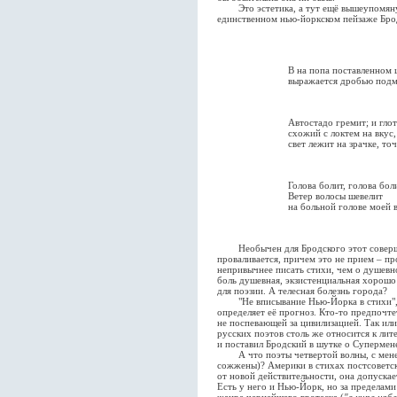
Это эстетика, а тут ещё вышеупомянута
единственном нью-йоркском пейзаже Брод
В на попа поставленном 
выражается дробью подме
Автостадо гремит; и глот
схожий с локтем на вкус,
свет лежит на зрачке, то
Голова болит, голова бол
Ветер волосы шевелит
на больной голове моей 
Необычен для Бродского этот совершенн
проваливается, причем это не прием – пр
непривычнее писать стихи, чем о душевно
боль душевная, экзистенциальная хорошо 
для поэзии. А телесная болезнь города?
"Не вписывание Нью-Йорка в стихи", п
определяет её прогноз. Кто-то предпочте
не поспевающей за цивилизацией. Так ил
русских поэтов столь же относится к лите
и поставил Бродский в шутке о Супермен
А что поэты четвертой волны, с менее
сожжены)? Америки в стихах постсоветс
от новой действительности, она допускае
Есть у него и Нью-Йорк, но за пределами
жанре чернейшего гротеска (
"в кипе наб