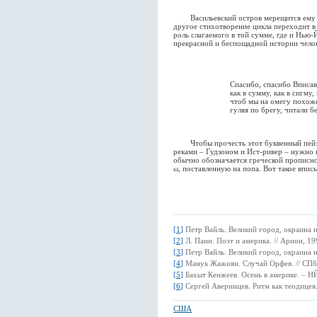
Васильевский остров мерещится ему в 
другое стихотворение цикла переходит в
роль слагаемого в той сумме, где и Нью-
прекрасной и беспощадной истории челов
Спасибо, спасибо Вписа
как в сумму, как в сигму,
чтоб мы на омегу похоже
гуляя по брегу, читали бе
Чтобы прочесть этот буквенный пейза
реками – Гудзоном и Ист-ривер – нужно 
обычно обозначается греческой прописно
ω, поставленную на попа. Вот такое впис
[
1
]
Петр Вайль. Великий город, окраина и
[
2
]
Л. Панн. Поэт и америка. // Арион, 1
[
3
]
Петр Вайль. Великий город, окраина и
[
4
]
Манук Жажоян. Случай Орфея. // СПб.
[
5
]
Бахыт Кенжеев. Осень в америке. – Н
[
6
]
Сергей Аверинцев. Ритм как теодицея.
США