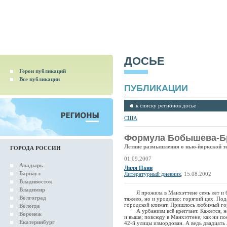
ДОСЬЕ
Герои публикаций
Все публикации
ПУБЛИКАЦИИ
к списку регионов досье
США
Формула Бобышева-Б
Летние размышления о нью-йоркской те
ГОРОДА РОССИИ
01.09.2007
Анадырь
Лиля Панн
Барнаул
Литературный дневник
, 15.08.2002
Владивосток
Владимир
Я прожила в Манхэттене семь лет и бол
Волгоград
тяжело, но и уродливо: горячий цех. Под
городской климат. Пришлось любимый гор
Вологда
А урбанизм всё крепчает. Кажется, неб
Воронеж
и выше; повсюду в Манхэттене, как ни по
Екатеринбург
42-й улицы измордован. А ведь двадцать 