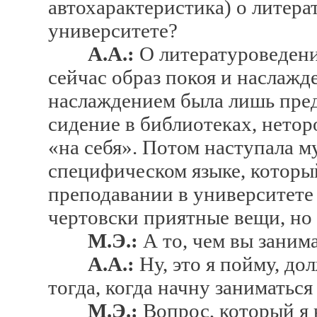
автохарактеристика) о литера
университете?
А.А.:
О литературоведени
сейчас образ покоя и наслажд
наслаждением была лишь пред
сидение в библиотеках, нето
«на себя». Потом наступала м
специфическом языке, который
преподавании в университете 
чертовски приятные вещи, но 
М.Э.:
А то, чем вы занима
А.А.:
Ну, это я пойму, дол
тогда, когда начну заниматься
М.Э.:
Вопрос, который я н