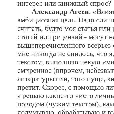
интерес или книжный спрос?
Александр Агеев
: «Влия
амбициозная цель. Надо слишк
считать, будто моя статья или
статей или рецензий - могут н
вышеперечисленного всерьез 
мне никогда не снилось, что я
текстом, выполняю некую «ми
смиренное (впрочем, небезвы
литературы или, того пуще, к
претит. Скорее, с помощью л
я решаю какие-то чисто личн
поводом (чужим текстом), ка
додумываю, обрабатываю и выс