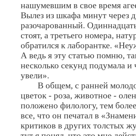
нашумевшим в свое время аге
Вылез из шкафа минут через д
разочарованный. Одиннадцать
стоят, а третьего номера, нат
обратился к лаборантке. «Неуж
А ведь я эту статью помню, та
несколько секунд подумала и
увели».
В общем, с ранней молодости
цветок - роза, животное - олен
положено филологу, тем боле
все, что он печатал в «Знамен
критиков в других толстых жу
тут я понял, что это мне дейс