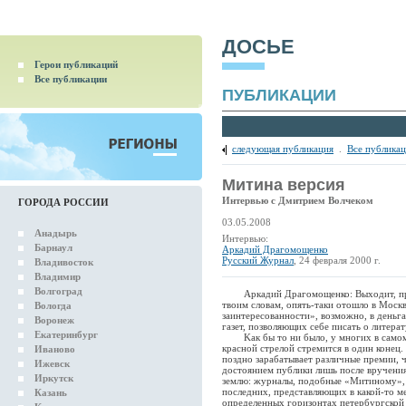
ДОСЬЕ
Герои публикаций
Все публикации
ПУБЛИКАЦИИ
следующая публикация
.
Все публика
Митина версия
Интервью с Дмитрием Волчеком
ГОРОДА РОССИИ
03.05.2008
Анадырь
Интервью:
Барнаул
Аркадий Драгомощенко
Русский Журнал
, 24 февраля 2000 г.
Владивосток
Владимир
Волгоград
Аркадий Драгомощенко: Выходит, предс
твоим словам, опять-таки отошло в Москв
Вологда
заинтересованности», возможно, в деньга
Воронеж
газет, позволяющих себе писать о литера
Екатеринбург
Kак бы то ни было, у многих в самом д
красной стрелой стремится в один конец. 
Иваново
поздно зарабатывает различные премии, ч
Ижевск
достоянием публики лишь после вручения
Иркутск
землю: журналы, подобные «Митиному», 
последних, представляющих в какой-то ме
Казань
определенных горизонтах петербургской