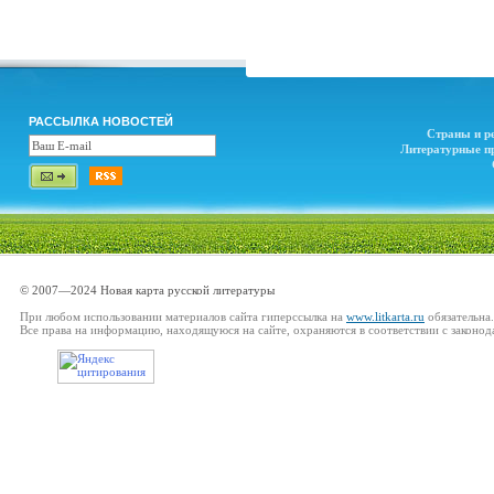
РАССЫЛКА НОВОСТЕЙ
Страны и р
Литературные п
© 2007—2024 Новая карта русской литературы
При любом использовании материалов сайта гиперссылка на
www.litkarta.ru
обязательна.
Все права на информацию, находящуюся на сайте, охраняются в соответствии с законод