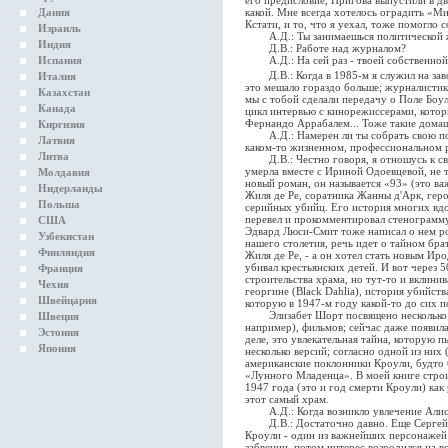
его предисловие, Пригова выпустили в дву
Дания
какой. Мне всегда хотелось оградить «М
Кстати, и то, что я уехал, тоже помогло 
Израиль
А.Д.: Ты занимаешься политической жу
Индия
Д.В.: Работе над журналом?
Испания
А.Д.: На сей раз - твоей собственной
Д.В.: Когда в 1985-м я служил на зав
Италия
это мешало гораздо больше; журналистик
Казахстан
мы с тобой сделали передачу о Поле Боулз
Канада
цикл интервью с кинорежиссерами, кото
Фернандо Аррабалем... Тоже такие домаш
Киргизия
А.Д.: Намерен ли ты собрать свою поэ
Латвия
каком-то жизненном, профессиональном р
Литва
Д.В.: Честно говоря, я отношусь к сво
умерла вместе с Ириной Одоевцевой, не т
Молдавия
новый роман, он называется «93» (это в
Нидерланды
Жиля де Ре, соратника Жанны д'Арк, гер
Польша
серийных убийц. Его история многих вд
перевел и прокомментировал стенограмму
США
Эдвард Люси-Смит тоже написал о нем р
Узбекистан
нашего столетия, речь идет о тайном бра
Финляндия
Жиля де Ре, - а он хотел стать новым Ир
убивал крестьянских детей. И вот через 
Франция
строительства храма, но тут-то и вклини
Чехия
георгине (Black Dahlia), история убийст
Швейцария
которую в 1947-м году какой-то до сих п
Элизабет Шорт посвящено несколько к
Швеция
например), фильмов; сейчас даже появил
Эстония
деле, это увлекательная тайна, которую 
Япония
несколько версий; согласно одной из них
американские поклонники Кроули, будто 
«Лунного Младенца». В моей книге строи
1947 года (это и год смерти Кроули) как
этот самый храм.
А.Д.: Когда возникло увлечение Алис
Д.В.: Достаточно давно. Еще Сергей Ку
Кроули - один из важнейших персонажей Х
забвении, потом интерес возродился на в