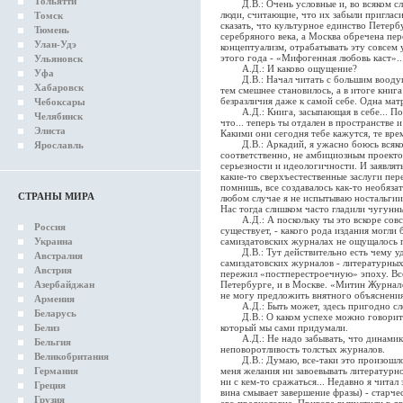
Тольятти
Д.В.: Очень условные и, во всяком слу
люди, считающие, что их забыли пригласи
Томск
сказать, что культурное единство Петер
Тюмень
серебряного века, а Москва обречена пер
Улан-Удэ
концептуализм, отрабатывать эту совсем
этого года - «Мифогенная любовь каст»..
Ульяновск
А.Д.: И каково ощущение?
Уфа
Д.В.: Начал читать с большим воодушев
Хабаровск
тем смешнее становилось, а в итоге книг
безразличия даже к самой себе. Одна матре
Чебоксары
А.Д.: Книга, засыпающая в себе... Пос
Челябинск
что... теперь ты отдален в пространстве и
Элиста
Какими они сегодня тебе кажутся, те вре
Д.В.: Аркадий, я ужасно боюсь всяког
Ярославль
соответственно, не амбициозным проект
серьезности и идеологичности. И заявлят
какие-то сверхъестественные заслуги пе
помнишь, все создавалось как-то необязат
СТРАНЫ МИРА
любом случае я не испытываю ностальгии
Нас тогда слишком часто гладили чугунны
А.Д.: А поскольку ты это вскоре совсе
Россия
существует, - какого рода издания могли 
Украина
самиздатовских журналах не ощущалось г
Д.В.: Тут действительно есть чему уди
Австралия
самиздатовских журналов - литературных,
Австрия
пережил «постперестроечную» эпоху. Все
Азербайджан
Петербурге, и в Москве. «Митин Журнал»
не могу предложить внятного объяснения
Армения
А.Д.: Быть может, здесь пригодно сл
Беларусь
Д.В.: О каком успехе можно говорить п
Белиз
который мы сами придумали.
А.Д.: Не надо забывать, что динамика
Бельгия
неповоротливость толстых журналов.
Великобритания
Д.В.: Думаю, все-таки это произошло 
Германия
меня желания ни завоевывать литературно
ни с кем-то сражаться... Недавно я читал
Греция
вина смывает завершение фразы) - старчес
Грузия