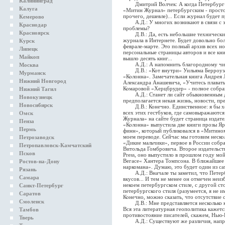
Калининград
Дмитрий Волчек: А когда Петербург бы
Калуга
«Митин Журнал» петербургским - просто 
прочего, дешевле)... Если журнал будет 
Кемерово
А.Д.: У многих возникают в связи с эт
Краснодар
проблемы?
Красноярск
Д.В.: Да, есть небольшие технические 
журнала в Интернете. Будет довольно бол
Курск
феврале-марте. Это полный архив всех н
Липецк
персональные страницы авторов и все кни
Майкоп
вышло десять книг...
А.Д.: А напомнить благородному чи
Москва
Д.В.: «Кот внутри« Уильяма Берроуза -
Мурманск
«Колонна». Замечательная книга Андрея
Нижний Новгород
Александра Анашевича, «Учитесь плавать
Комаровой «Херцбрудер» - полное собран
Нижний Тагил
А.Д.: Станет ли сайт обыкновенным де
Новокузнецк
предполагается некая жизнь, новости, пр
Новосибирск
Д.В.: Конечно. Единственное: я бы хот
всех этих гестбуков, где самовыражают
Омск
Журнала» на сайте будет страница издат
Пенза
«Колонна» выпустила две книги прозы Я
Пермь
финн», который публиковался в «Митино
моем переводе. Сейчас мы готовим неско
Петрозаводск
«Дикие мальчики», первое в России собр
Петропавловск-Камчатский
Витольда Гомбровича. Второе издательств
Псков
Press, оно выпустило в прошлом году мо
Вегасе« Хантера Томпсона. В ближайшее
Ростов-на-Дону
наркомана». Думаю, это будет один из с
Рязань
А.Д.: Вначале ты заметил, что Петербу
Самара
вкусов... И тем не менее он отмечен неи
некоем петербургском стиле, с другой с
Санкт-Петербург
петербургского стиля (разумеется, я не 
Саратов
Конечно, можно сказать, что отсутствие ст
Смоленск
Д.В.: Мне представляется несколько к
Вся эта литературная геополитика кажет
Тамбов
противостояние писателей, скажем, Нью
Тверь
А.Д.: Существуют же различия, наприме