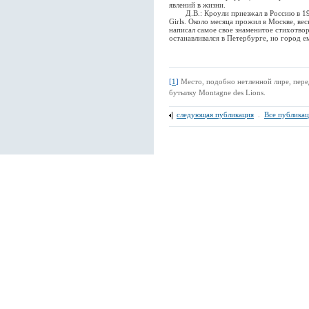
явлений в жизни.
Д.В.: Кроули приезжал в Россию в 1913
Girls. Около месяца прожил в Москве, ве
написал самое свое знаменитое стихотво
останавливался в Петербурге, но город е
[
1
]
Место, подобно нетленной лире, пер
бутылку Montagne des Lions.
следующая публикация
.
Все публика