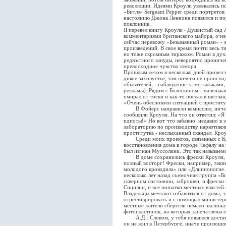
революции. Идеями Кроули увлекались поп
«Битлз» Sergeant Pepper среди портрето
настоянию Джона Леннона появился и п
поклонник.
Я перевел книгу Кроули «Душистый сад 
комментариями британского майора, очень
сейчас перевожу «Безымянный роман» - 
произведений. В свое время почти весь т
но тоже скромным тиражом. Роман в духе 
редкостного зануды, невероятно ироничен
превосходное чувство юмора.
Прошлым летом я несколько дней провел в
дикое захолустье, там ничего не происхо
обывателей, - наблюдение за мотыльками
рекламы). Рядом с Болескином - маленька
умирал от тоски и как-то послал в шотла
«Очень обеспокоен ситуацией с проститу
В Фойерс направили комиссию, ничего
сообщили Кроули. На что он ответил: «Я
идиоты!» Но вот что забавно: недавно в
лабораторию по производству наркотиков
проститутка - неслыханный скандал. Кро
Среди моих проектов, связанных с Кро
восстановления дома в городе Чефалу на 
был изгнан Муссолини. Это так называемо
В доме сохранились фрески Кроули, в 
полный восторг! Фрески, например, таки
молодого крокодила» или «Длинноногие 
несколько лет назад съемочная группа «Б
скверном состоянии, заброшен, и фрески 
Сицилии, и все попытки местных властей
Владельцы мечтают избавиться от дома, та
отреставрировать и с помощью министерс
местные жители сберегли немало экспона
фотопластинок, на которых запечатлены е
А.Д.: Словом, у тебя появился достато
он не жил в Петербурге, иначе произошл