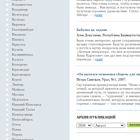
поэтесса. Она очень хотела, чтобы я пере
Владивосток
было некогда... Как всегда, я поступила н
Владимир
получила огромное удовольствие. Стихи Л
Волгоград
Айгире ... /
далее
Вологда
Воронеж
Екатеринбург
Бабочка на ладони
Иваново
Алла Докучаева, Республика Башкортоста
Ижевск
Было очень интересно, кроме сохранения
музыку стихотворения. Будучи десятикла
Иркутск
и почти в шутку попросила меня написат
Казань
«Детская литература» это мое вступлени
Калининград
Амир Идрисович сам дал мне подстрочник
переводы. /
далее
Калуга
Кемерово
Краснодар
«Он пытался мгновенья сберечь для люд
Красноярск
Курск
Игорь Савельев, Урал, №1, 2007.
Липецк
Скучноватая краеведческая канва “Ниже 
сеткой, за которой прячется истинное иск
Майкоп
жизненный путь, от первого до последнег
Москва
русским словом — “художник”, и именно о
Мурманск
соблазнительно-белой, которую мальчик 
горячки с площади — там он впервые уви
Нижний Новгород
Нижний Тагил
Новокузнецк
АРХИВ ПУБЛИКАЦИЙ
Новосибирск
Омск
Пенза
Пермь
Петрозаводск