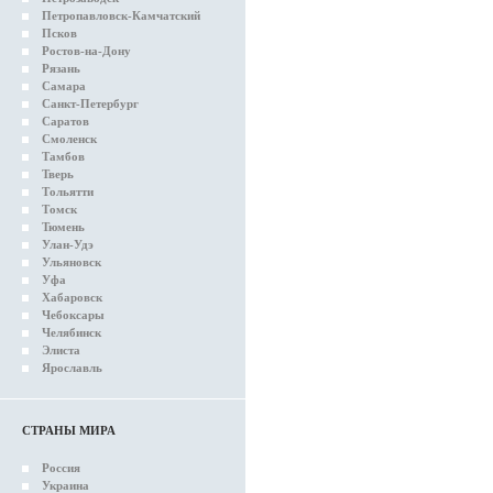
Петропавловск-Камчатский
Псков
Ростов-на-Дону
Рязань
Самара
Санкт-Петербург
Саратов
Смоленск
Тамбов
Тверь
Тольятти
Томск
Тюмень
Улан-Удэ
Ульяновск
Уфа
Хабаровск
Чебоксары
Челябинск
Элиста
Ярославль
СТРАНЫ МИРА
Россия
Украина