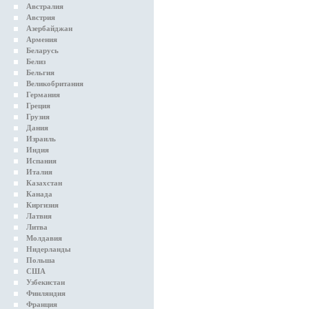
Австралия
Австрия
Азербайджан
Армения
Беларусь
Белиз
Бельгия
Великобритания
Германия
Греция
Грузия
Дания
Израиль
Индия
Испания
Италия
Казахстан
Канада
Киргизия
Латвия
Литва
Молдавия
Нидерланды
Польша
США
Узбекистан
Финляндия
Франция