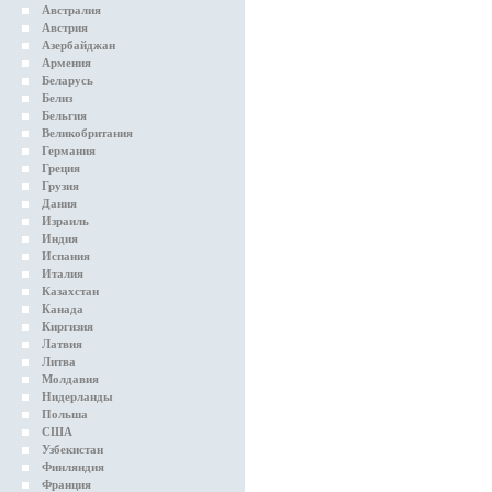
Австралия
Австрия
Азербайджан
Армения
Беларусь
Белиз
Бельгия
Великобритания
Германия
Греция
Грузия
Дания
Израиль
Индия
Испания
Италия
Казахстан
Канада
Киргизия
Латвия
Литва
Молдавия
Нидерланды
Польша
США
Узбекистан
Финляндия
Франция