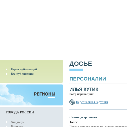
ДОСЬЕ
Герои публикаций
Все публикации
ПЕРСОНАЛИИ
ИЛЬЯ КУТИК
поэт, переводчик
Персональная карточка
ГОРОДА РОССИИ
Сны-подстрочники
Анадырь
Топос
Барнаул
Первая книжка вышла по-датски, первая р