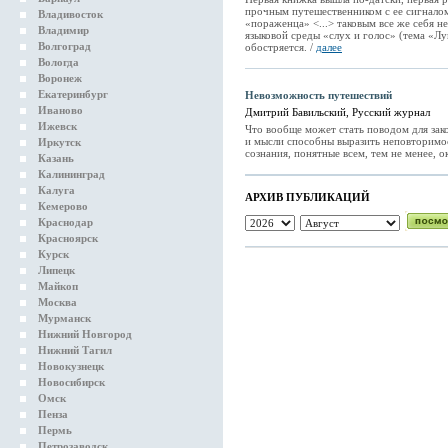
прочным путешественником с ее сигналом
Владивосток
«пораженца» <...> таковым все же себя н
Владимир
языковой среды «слух и голос» (тема «Лу
Волгоград
обостряется. /
далее
Вологда
Воронеж
Екатеринбург
Невозможность путешествий
Иваново
Дмитрий Бавильский, Русский журнал
Ижевск
Что вообще может стать поводом для зак
и мысли способны выразить неповторимо
Иркутск
сознания, понятные всем, тем не менее, 
Казань
Калининград
Калуга
АРХИВ ПУБЛИКАЦИЙ
Кемерово
Краснодар
Красноярск
Курск
Липецк
Майкоп
Москва
Мурманск
Нижний Новгород
Нижний Тагил
Новокузнецк
Новосибирск
Омск
Пенза
Пермь
Петрозаводск