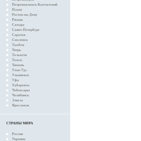
Петропавловск-Камчатский
Псков
Ростов-на-Дону
Рязань
Самара
Санкт-Петербург
Саратов
Смоленск
Тамбов
Тверь
Тольятти
Томск
Тюмень
Улан-Удэ
Ульяновск
Уфа
Хабаровск
Чебоксары
Челябинск
Элиста
Ярославль
СТРАНЫ МИРА
Россия
Украина