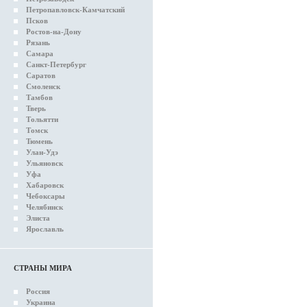
Петропавловск-Камчатский
Псков
Ростов-на-Дону
Рязань
Самара
Санкт-Петербург
Саратов
Смоленск
Тамбов
Тверь
Тольятти
Томск
Тюмень
Улан-Удэ
Ульяновск
Уфа
Хабаровск
Чебоксары
Челябинск
Элиста
Ярославль
СТРАНЫ МИРА
Россия
Украина