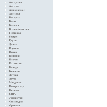
Австралия
Австрия
Азербайджан
Армения
Беларусь
Белиз
Бельгия
Великобритания
Германия
Греция
Грузия
Дания
Израиль
Индия
Испания
Италия
Казахстан
Канада
Киргизия
Латвия
Литва
Молдавия
Нидерланды
Польша
США
Узбекистан
Финляндия
Франция