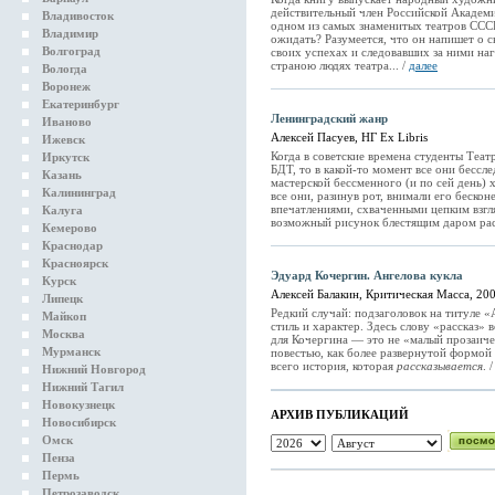
действительный член Российской Академи
Владивосток
одном из самых знаменитых театров ССС
Владимир
ожидать? Разумеется, что он напишет о с
Волгоград
своих успехах и следовавших за ними на
страною людях театра... /
далее
Вологда
Воронеж
Екатеринбург
Ленинградский жанр
Иваново
Алексей Пасуев, НГ Ex Libris
Ижевск
Когда в советские времена студенты Теат
Иркутск
БДТ, то в какой-то момент все они бесс
Казань
мастерской бессменного (и по сей день) 
Калининград
все они, разинув рот, внимали его беско
впечатлениями, схваченными цепким взг
Калуга
возможный рисунок блестящим даром рас
Кемерово
Краснодар
Красноярск
Эдуард Кочергин. Ангелова кукла
Курск
Алексей Балакин, Критическая Масса, 20
Липецк
Редкий случай: подзаголовок на титуле 
Майкоп
стиль и характер. Здесь слову «рассказ»
Москва
для Кочергина — это не «малый прозаиче
Мурманск
повестью, как более развернутой формой э
всего история, которая
рассказывается
. 
Нижний Новгород
Нижний Тагил
Новокузнецк
АРХИВ ПУБЛИКАЦИЙ
Новосибирск
Омск
Пенза
Пермь
Петрозаводск