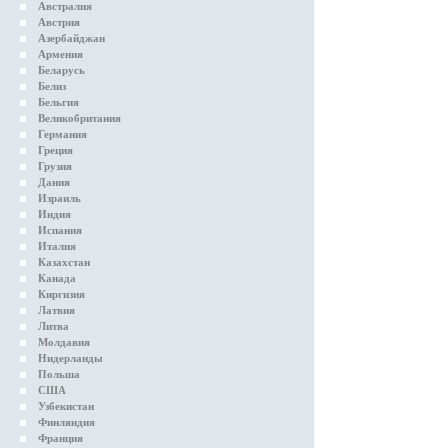
Австралия
Австрия
Азербайджан
Армения
Беларусь
Белиз
Бельгия
Великобритания
Германия
Греция
Грузия
Дания
Израиль
Индия
Испания
Италия
Казахстан
Канада
Киргизия
Латвия
Литва
Молдавия
Нидерланды
Польша
США
Узбекистан
Финляндия
Франция