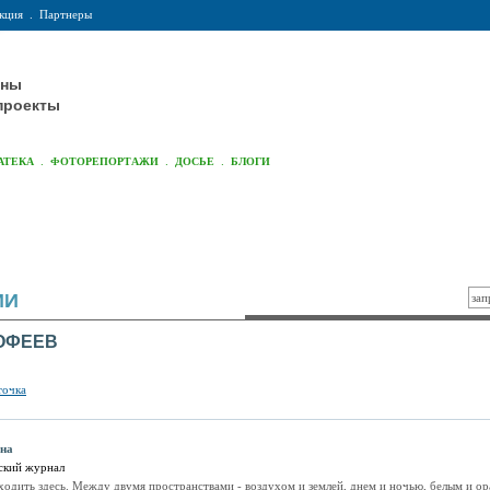
кция
.
Партнеры
оны
проекты
.
.
.
АТЕКА
ФОТОРЕПОРТАЖИ
ДОСЬЕ
БЛОГИ
ИИ
ОФЕЕВ
точка
ана
ский журнал
одить здесь. Между двумя пространствами - воздухом и землей, днем и ночью, белым и о