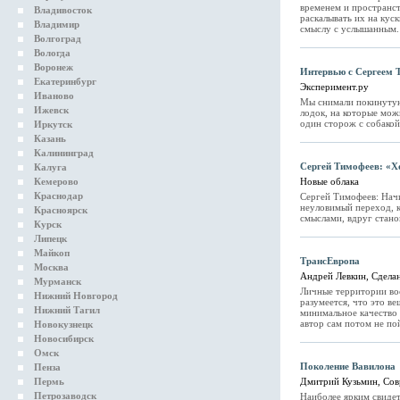
временем и пространст
Владивосток
раскалывать их на куск
Владимир
смыслу с услышанным.
Волгоград
Вологда
Воронеж
Интервью с Сергеем
Екатеринбург
Эксперимент.ру
Иваново
Мы снимали покинутую
Ижевск
лодок, на которые можн
один сторож с собакой
Иркутск
Казань
Калининград
Сергей Тимофеев: «Хо
Калуга
Кемерово
Новые облака
Краснодар
Сергей Тимофеев: Начи
неуловимый переход, к
Красноярск
смыслами, вдруг стано
Курск
Липецк
Майкоп
ТрансЕвропа
Москва
Андрей Левкин, Сделан
Мурманск
Личные территории вос
Нижний Новгород
разумеется, что это ве
Нижний Тагил
минимальное качество 
автор сам потом не по
Новокузнецк
Новосибирск
Омск
Поколение Вавилона
Пенза
Пермь
Дмитрий Кузьмин, Сов
Петрозаводск
Наиболее ярким свиде