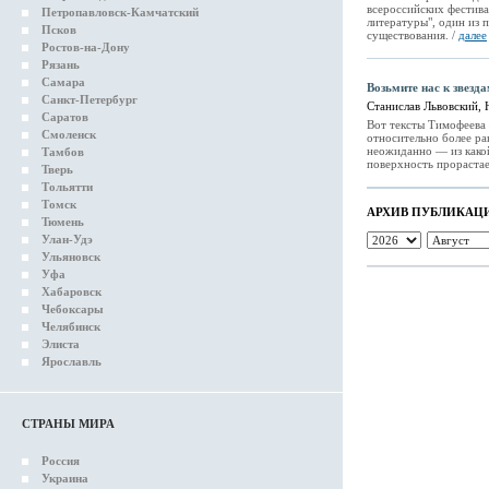
всероссийских фестива
Петропавловск-Камчатский
литературы", один из 
Псков
существования. /
далее
Ростов-на-Дону
Рязань
Самара
Возьмите нас к звезда
Санкт-Петербург
Станислав Львовский, 
Саратов
Вот тексты Тимофеева 
Смоленск
относительно более ран
неожиданно — из какой-
Тамбов
поверхность прорастае
Тверь
Тольятти
Томск
АРХИВ ПУБЛИКАЦ
Тюмень
Улан-Удэ
Ульяновск
Уфа
Хабаровск
Чебоксары
Челябинск
Элиста
Ярославль
СТРАНЫ МИРА
Россия
Украина