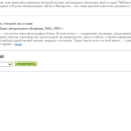
ля, семь выпусков альманаха молодой поэзии, шестнадцать авторских книг в серии "Библио
первых в России литературных сайтов в Интернете, - вот лишь краткий перечень сделанного 
м, отведите нас в кино
Новое литературное обозрение, №62, 2003 г.
— это почти такие фотографии-fiction. В этом почти — содержание эволюции, проделанно
них текстов, в которых все происходило на поверхности, здесь и сейчас, а третье измерени
нибудь одной мелкой детали, мерцало и исчезало. Такие тексты есть и в этой книге, — одна
т время. /
далее
ИЙ