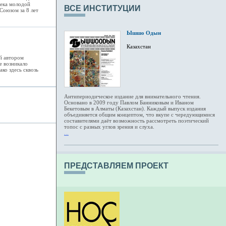
тека молодой
ВСЕ ИНСТИТУЦИИ
Союзом за 8 лет
Ышшо Одын
Казахстан
й автором
е возникало
ко здесь сквозь
Антипериодическое издание для внимательного чтения.
Основано в 2009 году Павлом Банниковым и Иваном
Бекетовым в Алматы (Казахстан). Каждый выпуск издания
объединяется общим концептом, что вкупе с чередующимися
составителями даёт возможность рассмотреть поэтический
топос с разных углов зрения и слуха.
...
ПРЕДСТАВЛЯЕМ ПРОЕКТ