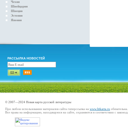
Чехия
Швейцария
Швеция
Эстония
Япония
РАССЫЛКА НОВОСТЕЙ
© 2007—2024 Новая карта русской литературы
При любом использовании материалов сайта гиперссылка на
www.litkarta.ru
обязательна.
Все права на информацию, находящуюся на сайте, охраняются в соответствии с законод