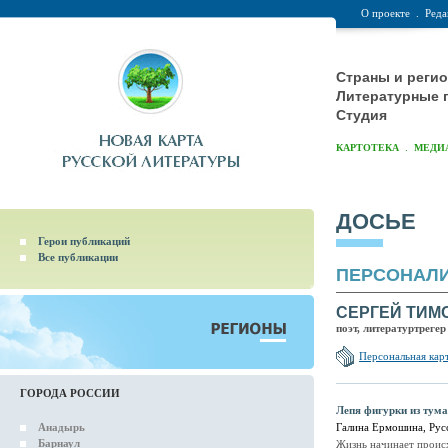
О проекте
.
Реда
Страны и реги
Литературные 
Студия
.
КАРТОТЕКА
МЕДИ
ДОСЬЕ
Герои публикаций
Все публикации
ПЕРСОНАЛ
СЕРГЕЙ ТИМ
поэт, литературтрегер
Персональная кар
ГОРОДА РОССИИ
Лепя фигурки из тум
Анадырь
Галина Ермошина, Рус
Барнаул
Жизнь начинает происх