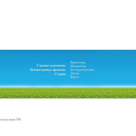
Картотека
Страны и регионы
Медиатека
Литературные проекты
Фоторепортажи
Досье
Студия
Блоги
ательством РФ.