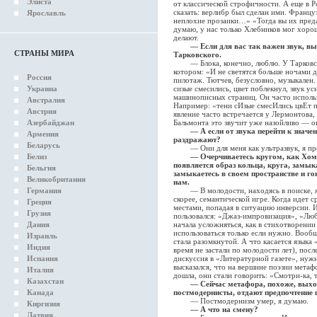
Элиста
от классической строфичности. А еще в Р
сказать: верлибр был сделан ими. Франц
Ярославль
неплохие прозаики…» «Тогда вы их предае
думаю, у нас только Хлебников мог хорош
делают.
— Если для вас так важен звук, в
СТРАНЫ МИРА
Тарковского.
— Блока, конечно, люблю. У Тарковско
котором: «И не светятся больше ночами 
Россия
пилотаж. Тютчев, безусловно, музыкален
Украина
сизые смесились, цвет поблекнул, звук у
машинописных страниц. Он часто использо
Австралия
Например: «тени сИзые смесИлись цвЕт по
Австрия
явление часто встречается у Лермонтова,
Азербайджан
Бальмонта это звучит уже назойливо — о
— А если от звука перейти к значе
Армения
раздражают?
Беларусь
— Они для меня как ультразвук, я про
Белиз
— Очерчиваетесь кругом, как Хом
появляется образ кольца, круга, замы
Бельгия
замыкаетесь в своем пространстве и го
Великобритания
нам.
Германия
— В молодости, находясь в поиске, я 
скорее, семантической игре. Когда идет 
Греция
местами, попадая в ситуацию инверсии. И
Грузия
пользовался: «Джаз-импровизация», «Люб
Дания
начала усложняться, как в стихотворении
использоваться только если нужно. Вообщ
Израиль
стала разомкнутой. А что касается языка 
Индия
время не застали по молодости лет), посл
Испания
дискуссия в «Литературной газете», нуж
высказался, что на вершине поэзии мета
Италия
дошла, они стали говорить: «Смотри-ка, 
Казахстан
— Сейчас метафора, похоже, выход
Канада
постмодернисты, отдают предпочтение
— Постмодернизм умер, я думаю.
Киргизия
— А что на смену?
Латвия