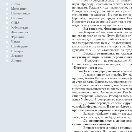
— Будут рождаться люди. И умные тоже
Литва
идеи. Природу невозможно загнать в кле
по лифтам. Тогда я читал Флоренского, н
Молдавия
Иногда мое дежурство совпадало с работ
Нидерланды
еле ногами передвигали. Но тем не мене
Польша
(прорабу) подавали рацпредложения. Нев
И потому во все времена будет полно теор
США
когда телегу ставят впереди лошади.
Узбекистан
— Вы говорите, Флоренского читал
Финляндия
— Флоренский — гениальный человек и 
ничего не знал до него. Пусть Библию не 
Франция
литература, история которой так крепко с
Чехия
что хирургическим путем. Нравственные 
Швейцария
классиками и отражены в литературе. Она
фундамент ее — не католичество, не будд
Швеция
— В каком-то интервью вы сказали
Эстония
отсутствуют люди. А ваша первая кни
Япония
— «Портрет» — не мое название. Я реда
Но он сказал, что такое не пойдет, и то
«Портрет», вот и все.
— То есть портрет, человек в тол
— А также животные и рыбы. Ну, если 
прочим, Алеша Парщиков тоже фотографи
другие образы. Однажды мы приехали из 
ходил, но ничего не снимал, тем более на
гипсовые покосившиеся пионеры его зани
медленного огня». Это интересно. Там би
стихотворение «Холмы». Разобрал только
лента Мебиуса. Пространство вычитается, 
— Давайте перейдем совсем к друго
vaniok.livejournal.com. В самом блог
произведением в формате «гипертекст»,
— За этим «zhdanov-vaniok» скрываетс
знаю, как его зовут, но не буду называть,
— Да, неприятная тема, лучше верн
сильно повлиял в юности?
— В университете я попал в группу исп
Лорку в подлиннике. Лорка произвел на м