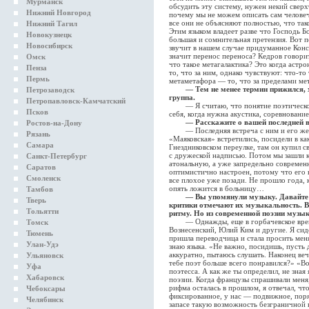
Мурманск
обсудить эту систему, нужен некий сверх
Нижний Новгород
почему мы не можем описать сам человеч
все они не объясняют полностью, что так
Нижний Тагил
Этим языком владеет разве что Господь Б
Новокузнецк
большая и сомнительная претензия. Вот п
Новосибирск
звучит в нашем случае придуманное Кон
значит перенос переноса? Кедров говорит,
Омск
что такое метагалактика? Это когда астр
Пенза
то, что за ним, однако чувствуют: что-то 
Пермь
метаметафора — то, что за пределами ме
— Тем не менее термин прижился, 
Петрозаводск
группа.
Петропавловск-Камчатский
— Я считаю, что понятие поэтической 
Псков
себя, когда нужна акустика, соревнование
— Расскажите о вашей последней в
Ростов-на-Дону
— Последняя встреча с ним и его жено
Рязань
«Маяковская» встретились, посидели в к
Самара
Гнездниковском переулке, там он купил с
с дружеской надписью. Потом мы зашли к
Санкт-Петербург
атональную, а уже запредельно современ
Саратов
оптимистично настроен, потому что его 
Смоленск
все плохое уже позади. Не прошло года, 
опять ложится в больницу…
Тамбов
— Вы упомянули музыку. Давайте ч
Тверь
критики отмечают их музыкальность. Вс
Тольятти
ритму. Но из современной поэзии музык
— Однажды, еще в горбачевское время
Томск
Вознесенский, Юлий Ким и другие. Я сидел
Тюмень
пришла переводчица и стала просить меня
Улан-Удэ
знаю языка. «Не важно, посидишь, пусть 
аккуратно, пытаюсь слушать. Наконец веч
Ульяновск
тебе поэт больше всего понравился?» «В
Уфа
поэтесса. А как же ты определил, не зная
Хабаровск
поэзии. Когда французы спрашивали меня,
рифма осталась в прошлом, я отвечал, чт
Чебоксары
фиксированное, у нас — подвижное, поряд
Челябинск
запасе такую возможность безграничной 