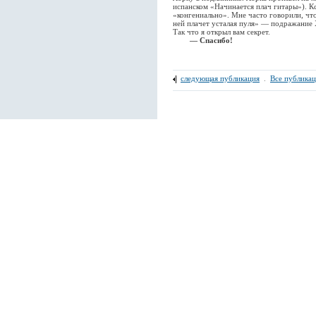
испанском «Начинается плач гитары»). Кс
«конгениально». Мне часто говорили, что
ней плачет усталая пуля» — подражание 
Так что я открыл вам секрет.
— Спасибо!
следующая публикация
.
Все публика