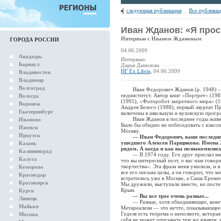
следующая публикация
.
Все публика
Иван Жданов: «Я прос
Интервью с Иваном Ждановым
ГОРОДА РОССИИ
04.06.2009
Анадырь
Интервью:
Барнаул
Дарья Данилова
НГ Ex Libris
, 04.06.2009
Владивосток
Владимир
Волгоград
Иван Федорович Жданов (р. 1948) — по
пединститут. Автор книг «Портрет» (198
Вологда
(1991), «Фоторобот запретного мира» (1
Воронеж
Андрея Белого (1988), первый лауреат П
Екатеринбург
включены в школьную и вузовскую прогр
Иван Жданов в последние годы живет 
Иваново
Было бы обидно не побеседовать с класс
Ижевск
Москву.
Иркутск
— Иван Федорович, ваше последне
ушедшего Алексея Парщикова. Имена 
Казань
рядом. А когда и как вы познакомилис
Калининград
— В 1974 году. Его друг прислал мне п
Калуга
что вы интересный поэт, о вас нам говор
творчества». Эта фраза меня умилила, и я
Кемерово
все его письма целы, а он говорил, что м
Краснодар
встретились уже в Москве, а Саша Еремен
Красноярск
Мы дружили, выступали вместе, но постеп
Крым.
Курск
— Вы все трое очень разные...
Липецк
— Разные, хотя объединяющее, конечно
Майкоп
Метареализм — это нечто, показывающее 
Гeделя есть теорема о неполноте, котора
Москва
себя не может описывать тем же языком,