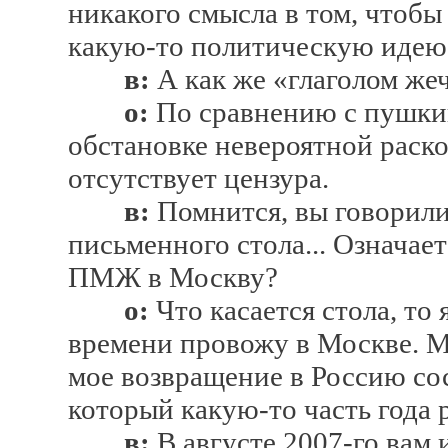
никакого смысла в том, чтоб
какую-то политическую идею
в:
А как же «глаголом же
о:
По сравнению с пушки
обстановке невероятной раск
отсутствует цензура.
в:
Помнится, вы говорили,
письменного стола... Означает
ПМЖ в Москву?
о:
Что касается стола, то 
времени провожу в Москве. М
мое возвращение в Россию сос
который какую-то часть года 
в:
В августе 2007-го вам 