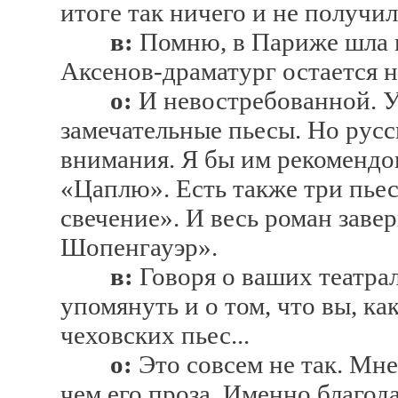
итоге так ничего и не получил
в:
Помню, в Париже шла в
Аксенов-драматург остается 
о:
И невостребованной. У 
замечательные пьесы. Но русс
внимания. Я бы им рекомендо
«Цаплю». Есть также три пье
свечение». И весь роман заве
Шопенгауэр».
в:
Говоря о ваших театра
упомянуть и о том, что вы, ка
чеховских пьес...
о:
Это совсем не так. Мне
чем его проза. Именно благод