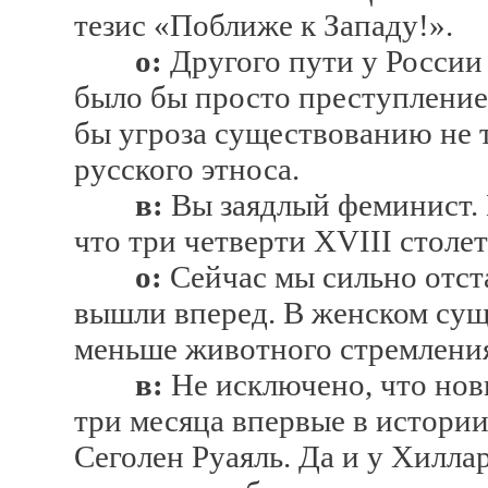
тезис «Поближе к Западу!».
о:
Другого пути у России 
было бы просто преступление
бы угроза существованию не т
русского этноса.
в:
Вы заядлый феминист. 
что три четверти XVIII столе
о:
Сейчас мы сильно отст
вышли вперед. В женском сущ
меньше животного стремления
в:
Не исключено, что но
три месяца впервые в истори
Сеголен Руаяль. Да и у Хилла