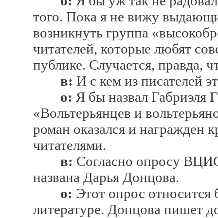
о:
Я бы уж так не радовал
того. Пока я не вижу выдающ
возникнуть группа «высокобр
читателей, которые любят сов
публике. Случается, правда, ч
в:
И с кем из писателей 
о:
Я бы назвал Габриэля Г
«Вольтерьянцев и вольтерьяно
роман оказался и награжден к
читателями.
в:
Согласно опросу ВЦИО
названа Дарья Донцова.
о:
Этот опрос относится 
литературе. Донцова пишет д