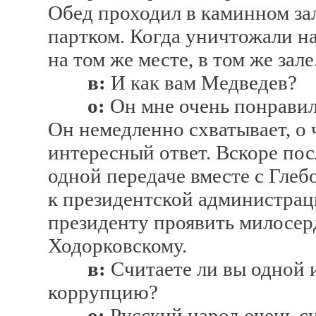
Обед проходил в каминном зал
партком. Когда уничтожали н
на том же месте, в том же зале
в:
И как вам Медведев?
о:
Он мне очень понравилс
Он немедленно схватывает, о 
интересный ответ. Вскоре посл
одной передаче вместе с Глеб
к президентской администрац
президенту проявить милосер
Ходорковскому.
в:
Считаете ли вы одной 
коррупцию?
о:
Русский народ очень с