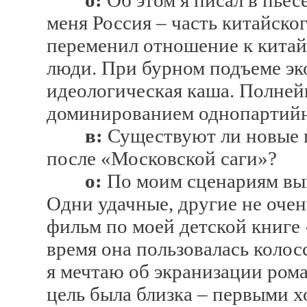
о:
Об этом я писал в пьес
меня Россия – часть китайског
переменил отношение к кита
люди. При бурном подъеме эк
идеологическая каша. Полнейш
доминированием однопартийн
в:
Существуют ли новые 
после «Московской саги»?
о:
По моим сценариям вы
Одни удачные, другие не очен
фильм по моей детской книге
время она пользовалась колос
я мечтаю об экранизации ром
цель была близка – первыми х