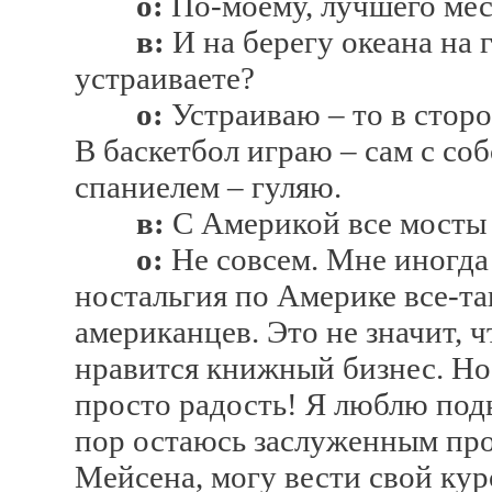
о:
По-моему, лучшего мест
в:
И на берегу океана на 
устраиваете?
о:
Устраиваю – то в сторо
В баскетбол играю – сам с с
спаниелем – гуляю.
в:
С Америкой все мосты
о:
Не совсем. Мне иногда 
ностальгия по Америке все-т
американцев. Это не значит, ч
нравится книжный бизнес. Но
просто радость! Я люблю под
пор остаюсь заслуженным пр
Мейсена, могу вести свой кур