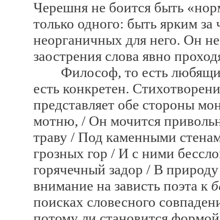
Черешня не боится быть «нор
только одного: быть ярким за ч
неорганичных для него. Он н
заострения слова явно проход
Философ, то есть любящий м
есть конкретен. Стихотворе
представляет обе стороны мон
мотню, / Он мочится приволь
траву / Под каменными стенами
грозных гор / И с ними бессло
горячечный задор / В природ
внимание на зависть поэта к
б
поисках словесного совпадени
потому ли становится формой