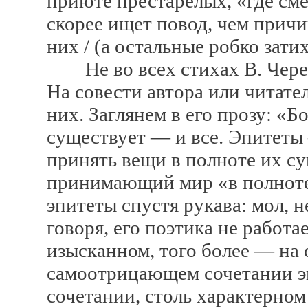
приюте престарелых, «где смер
скорее ищет повод, чем причин
них / (а остальные робко затих
Не во всех стихах В. Чер
На совести автора или читате
них. Заглянем в его прозу: «Б
существует — и все. Эпитеты
принять вещи в полноте их с
принимающий мир «в полноте
эпитеты спустя рукава: мол, 
говоря, его поэтика не работа
изысканном, того более — на
самоотрицающем сочетании э
сочетании, столь характерном