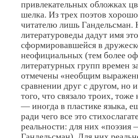
привлекательных обложках цв
шелка. Из трех поэтов хорош
читателю лишь Гандельсман. 
литературоведы дадут имя это
сформировавшейся в дружеско
неофициальных (тем более о
литературных групп времен з
отмечены «необщим выраженье
сравнении друг с другом, но 
того, что связало троих, тоже
— иногда в пластике языка, е
ради чего все это стихослагат
реальности: для них «поэзия 
Гандельсман). Для них реальн