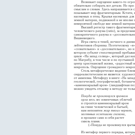
Возникает ощущение какого-то огромно
обязательно собирать все детали. Но при
смыслам и словам. Здесь напрашивается 
показывает мир фрагментарным. Кстати,
насекомых и птиц. Крылья насекомых для
земной материи, подвижной и не вполне 
невероятной свободе вне земной материи
Высший регистр такого фрагментарног
человеческого разума (ratio), за предела
самокритичного разума и «досознательн
Вишневецкого.
Игра света и теней, ночного и дневно
лейтмотивов сборника. Поэтическому «я
«сознательное» и «досознательное», но 
котором субъект стихотворений пребывае
цикле «На запад солнца», который дал на
по Магрибу, в том числе и по пустынной 
центр христианской жизни, «радостный 
некрополь. Ощущение громадного некропо
Столь метафорическое видение близко 
сюрреалистическим не является: художес
от акмеизма. Метафору в книге «На запа
геологической, географической, ботаниче
«каменнокрылый кром» (ландшафтная поэз
можно увидеть отсылку к методу не тольк
Покуда не проклюнулся зрачком
орла весь
лес изменчивых обличий
и строится каменнокрылый кром
на глине человеческой и бычьей,
нам непонятен
жар твоих чернот,
засеянных ослепшими глазами,
и прошлое само в себя растет
сквозь пламя.
(«Покуда не проклюнулся зрачком..
Из метафор первого порядка, которым д