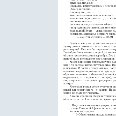
текла как дыханье:
извиваясь, прислушиваясь к перебоя
Океана и сердца.
Я прошу вас, все те,
кто слился в моем теле, о мои многот
если можно простить за то, что ни в
ни стены залатать,
ни вновь посадить светлых яблонь,
ни придти поклониться, как мне заве
тиховодной Зуше — лишь словом пы
подпереть основанье осевшего мира
(«Ламент и утешение», 2000)
Лексические пласты, составляющие мет
культурными слоями археологических ра
разговорный. Они как бы определяют авер
Верлибры Вишневецкого порой напоминают
обычно применяемыми в верлибре. Это в
испробовать всю палитру версификации.
Композиционные приемы внутри раздел
какой-то веселой изобретательностью. Н
аппаратом. В поэме «Альфа-омега», пост
алфавите, выделено двадцать четыре фра
образом связанных. «Маленький зимний к
отдельные стихотворения (их четыре), 
так, второе стихотворение предварено р
внутри».
Художник всегда остро чувствует вкус
вещей для поэтического «я» книги «На 
близко к эсхатологическому.
К концу сборника общая интонация сти
образы — четче. Статичные, но яркие кра
...Вы учились оттенкам сумерек, я же 
солнце Северной Африки и стал точн
звонких ее городов...
(«Обернувшись назад: критикам