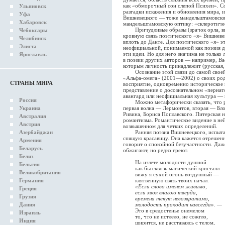
как «обморочный сон слепой Психеи». Со
Ульяновск
разгадки искажения и обновления мира, 
Уфа
Вишневецкого — тоже мандельштамовский
Хабаровск
мандельштамовскую оптику: «склеротиче
Причудливые образы (зрачок орла, выр
Чебоксары
кровную связь поэтического «я» Вишневе
Челябинск
вплоть до Данте. Для поэтического «я» эт
Элиста
неофициальной, понимаемой как поэзия д
эти идеи. Но для него значима не только
Ярославль
в поэзии других авторов — например, Ва
которым личность принадлежит (русская, 
Осознание этой связи до самой своей 
«Альфа-омега» (2001—2002) о своих родс
СТРАНЫ МИРА
восприятие, одновременно историческое 
представление о досознательном «пернато
авангард или неофициальная культура — 
Россия
Можно метафорически сказать, что ром
Украина
первая волна — Лермонтов, вторая — Бло
Ривина, Бориса Поплавского. Питерская 
Австралия
романтизма. Романтическое видение в не
Австрия
возвышенном для четких определений.
Азербайджан
Ранняя поэзия Вишневецкого, испытавш
спящую красавицу. Она кажется отрешенн
Армения
говорит о спокойной безучастности. Даже
Беларусь
обжигают, но редко греют.
Белиз
На излете молодости душной
Бельгия
как бы сквозь магический кристалл
Великобритания
вижу я сухой огонь воздушный —
Германия
клятвенную связь твоих начал.
«Если слово именем живимо,
Греция
если хвоя влагою тверда,
Грузия
времена текут невозвратимо,
Дания
молодость проходит навсегда». —
Это в средостенье онемелом
Израиль
то, что не истлело, не сожгло,
Индия
ширится, не расставаясь с телом,