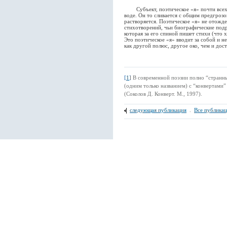
Субъект, поэтическое «я» почти всех 
воде. Он то сливается с общим предгрозо
растворяется. Поэтическое «я» не отожде
стихотворений, чьи биографические подр
которая за его спиной пишет стихи (что 
Это поэтическое «я» вводит за собой и н
как другой полюс, другое око, чем и дос
[
1
]
В современной поэзии полно “странн
(одним только названием) с “конвертам
(Соколов Д. Конверт. М., 1997).
следующая публикация
.
Все публика