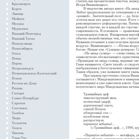
считать как прозаическим текстом, вошед
Красноярск
Игоря Вишневецкого.
В творчестве автора книги «На запад со
Курск
Любое предположение по отношению к т
Липецк
«решкой». Значительный поэт — да, безу
Майкоп
эстетов мало кто ценит его стихи. В его
революционного реформаторства. Патина
Москва
каждой строчке, но в каждой же строчке
Мурманск
современность. В основном — правильный
Нижний Новгород
сумасшедшую пляску. Изощренная версиф
обычно несвойственных тем, кто считает
Нижний Тагил
Названия отсылают к классическим произ
Новокузнецк
воздуха» Вишневецкого — «Поэма возду
Новосибирск
богов» Ницше или «Сумерки кумиров» С
«На запад солнца» — слова гимна, по
Омск
символически обозначающего единствен
Пенза
«Пришедше на запад солнца, видевше свет
Пермь
Гимн называется «Свете тихий» и следует
изображенная в богослужении священная 
Петрозаводск
Таким образом, уже название книги указ
Петропавловск-Камчатский
При первом прочтении стихов Вишневе
Псков
соглашается с Мандельштамом и намеренн
композицию) в уже известном ключе. Одн
Ростов-на-Дону
поэтического мира Мандельштама начина
Рязань
Самара
Трамвайных арф
тяжелострунный звон,
Санкт-Петербург
когтистый шарф,
Саратов
царапающий горло,
Смоленск
слепой Психеи
обморочный сон —
Тамбов
колеблемые тени
Тверь
распростерло
Тольятти
пернатое небытиё...
(«Трамвайных арф...», 1990, кур
Томск
Тюмень
«Пернатое небытиё» — метафора, ук
Улан-Удэ
думается, область слияния всех времен,