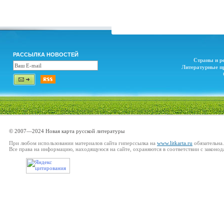
РАССЫЛКА НОВОСТЕЙ
Страны и р
Литературные п
© 2007—2024 Новая карта русской литературы
При любом использовании материалов сайта гиперссылка на
www.litkarta.ru
обязательна.
Все права на информацию, находящуюся на сайте, охраняются в соответствии с законод