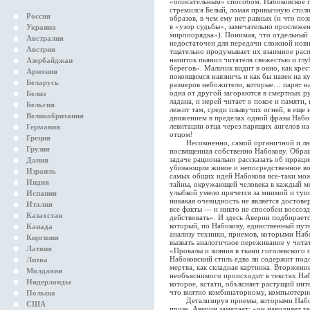
«описательным» способом. Набоковское п
стремился Белый, ломая привычную стил
Россия
образов, в чем ему нет равных (и что по
в «узор судьбы», замечательно прослеже
Украина
миропорядка»). Понимая, что отдельный о
Австралия
недостаточен для передачи сложной нов
Австрия
тщательно продумывает их взаимное расп
напиток пьянил читателя свежестью и гл
Азербайджан
берегов». Мальчик видит в окно, как кре
Армения
покоящимся навзничь и как бы навек на 
Беларусь
размеров небожители, которые… парят на 
одна от другой загораются в смертных ру
Белиз
ладана, и иерей читает о покое и памяти,
Бельгия
лежит там, среди плывучих огней, в еще
Великобритания
движением в пределах одной фразы Набок
левитации отца через парящих ангелов н
Германия
отцом!
Греция
Несомненно, самой органичной и любов
Грузия
посвященная собственно Набокову. Обращ
задаче рационально рассказать об ирраци
Дания
убивающим живое и непосредственное во
Израиль
самых общих идей Набокова все-таки мо
Индия
тайны, окружающей человека в каждый мо
улыбкой умело прячется за мнимой и ту
Испания
никакая очевидность не является достове
Италия
все факты — и никто не способен воссозд
Казахстан
действовать». И здесь Аверин подбирает
который, по Набокову, единственный путь
Канада
анализу техники, приемов, которыми Наб
Киргизия
вызвать аналогичное переживание у чита
Латвия
«Провалы и зияния в ткани гоголевского 
Набоковский стиль едва ли содержит под
Литва
мертва, как складная картинка. Вторжени
Молдавия
необъяснимого происходит в текстах Наб
Нидерланды
которое, кстати, объясняет растущий инт
что внятно комбинаторному, компьютерн
Польша
Детализируя приемы, которыми Набоко
США
прозе, Аверин замечает: «он наводняет т