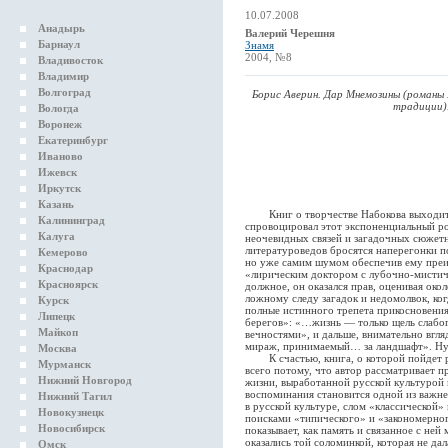
10.07.2008
Анадырь
Валерий Черешня
Барнаул
Знамя
2004, №8
Владивосток
Владимир
Волгоград
Борис Аверин. Дар Мнемозины (романы
традиции)
Вологда
Воронеж
Екатеринбург
Иваново
Ижевск
Иркутск
Казань
Книг о творчестве Набокова выходит в
Калининград
спровоцировал этот экспоненциальный ро
Калуга
неочевидных связей и загадочных сюжетн
литературоведов бросятся наперегонки п
Кемерово
но уже самим шумом обеспечив ему пре
Краснодар
«лирическим доктором с лубочно-мистич
Красноярск
должное, он оказался прав, оценивая око
ложному следу загадок и недомолвок, ког
Курск
полные истинного трепета прикосновения
Липецк
берегов»: «…жизнь — только щель слабо
Майкоп
вечностями», и дальше, внимательно вгля
мираж, принимаемый… за ландшафт». Ну 
Москва
К счастью, книга, о которой пойдет р
Мурманск
всего потому, что автор рассматривает 
Нижний Новгород
жизни, выработанной русской культурой 
воспоминания становится одной из важней
Нижний Тагил
в русской культуре, слом «классической»
Новокузнецк
поисками «типического» и «закономерног
Новосибирск
показывает, как память и связанное с не
оказались той соломинкой, которая не да
Омск