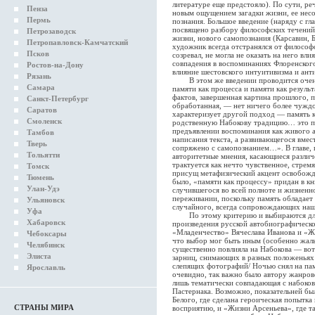
литературе еще предстояло). По сути, ре
Пенза
новым ощущением загадки жизни, ее нес
Пермь
познания. Большое введение (наряду с гл
посвящено разбору философских течений 
Петрозаводск
жизни, нового самопознания (Карсавин, Б
Петропавловск-Камчатский
художник всегда отстранялся от философс
Псков
созревал, не могла не оказать на него в
совпадения в воспоминаниях Флоренского
Ростов-на-Дону
влияние шестовского интуитивизма и ан
Рязань
В этом же введении проводится очень 
Самара
памяти как процесса и памяти как резуль
фактов, завершенная картина прошлого, 
Санкт-Петербург
обработанная, — нет ничего более чуждо
Саратов
характеризует другой подход — память к
Смоленск
родственную Набокову традицию… это при
предъявлении воспоминания как живого ак
Тамбов
написания текста, а развивающегося вмес
Тверь
сопряжено с самопознанием…». В главе,
Тольятти
авторитетные мнения, касающиеся различ
трактуется как нечто чувственное, стрем
Томск
присущ метафизический акцент освобожде
Тюмень
было, «памяти как процессу» придан в к
Улан-Удэ
случившегося во всей полноте и жизненн
переживании, поскольку память обладае
Ульяновск
случайного, всегда сопровождающих наш
Уфа
По этому критерию и выбираются для 
Хабаровск
произведения русской автобиографическо
«Младенчество» Вячеслава Иванова и «Жи
Чебоксары
что выбор мог быть иным (особенно жаль 
Челябинск
существенно повлияла на Набокова — в
Элиста
зарниц, снимающих в разных положенья
слепящих фотографий/ Ночью снял на пам
Ярославль
очевидно, так важно было автору жанрово
лишь тематически совпадающая с набоков
Пастернака. Возможно, показательней бы
Белого, где сделана героическая попытка
СТРАНЫ МИРА
восприятию, и «Жизни Арсеньева», где т