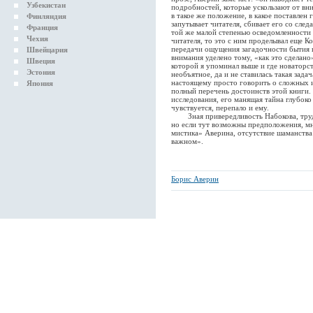
Узбекистан
подробностей, которые ускользают от вн
в такое же положение, в какое поставлен 
Финляндия
запутывает читателя, сбивает его со след
Франция
той же малой степенью осведомленности 
Чехия
читателя, то это с ним проделывал еще К
передачи ощущения загадочности бытия 
Швейцария
внимания уделено тому, «как это сделано
Швеция
которой я упоминал выше и где новаторс
Эстония
необъятное, да и не ставилась такая зада
настоящему просто говорить о сложных и
Япония
полный перечень достоинств этой книги.
исследования, его манящая тайна глубок
чувствуется, перепало и ему.
Зная привередливость Набокова, трудно
но если тут возможны предположения, мн
мистика» Аверина, отсутствие шаманства
важном».
Борис Аверин