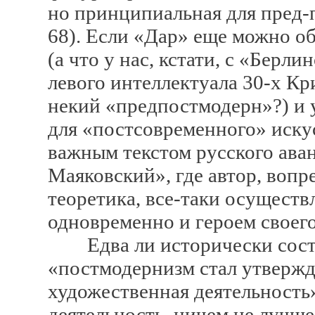
но принципиальная для пред-
68). Если «Дар» еще можно о
(а что у нас, кстати, с «Бер
левого интеллектуала 30-х Кр
некий «предпостмодерн»?) и у
для «постсовременного» искус
важным текстом русского аван
Маяковский», где автор, воп
теоретика, все-таки осуществ
одновременно и героем своег
Едва ли исторически состоя
«постмодернизм стал утвержда
художественная деятельност
деятельность, ничем не лучше