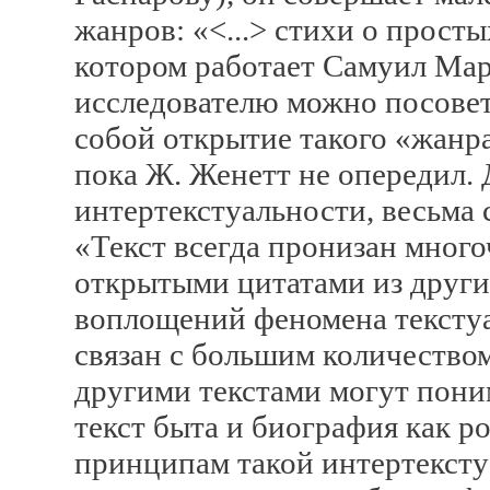
жанров: «<...> стихи о прост
котором работает Самуил Мар
исследователю можно посовет
собой открытие такого «жанра
пока Ж. Женетт не опередил.
интертекстуальности, весьма 
«Текст всегда пронизан мног
открытыми цитатами из других
воплощений феномена текстуа
связан с большим количеством
другими текстами могут поним
текст быта и биография как род
принципам такой интертекстуа