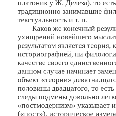
платоник у Ж. Делеза), то ест
традиционно занимавшие фило
текстуальность и т. п.
Каков же конечный результ
ухищрений новейшего мыслит
результатом является теория, 
историографией, ни филологи
качестве своего единственног
данном случае начинает заме
объект «теории» девятнадцато
половины двадцатого, то ест
следы подмены довольно легк
«постмодернизм» указывает и
(«пост»), историческое измере