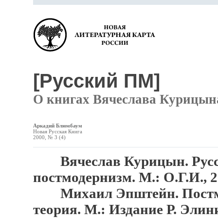
[Русский ПМ]
О книгах Вячеслава Курицын
Аркадий Блюмбаум
Новая Русская Книга
2000, № 3 (4)
Вячеслав Курицын. Рус
постмодернизм.
М.: О.Г.И., 
Михаил Эпштейн. Постм
теория. М.: Издание Р. Элини