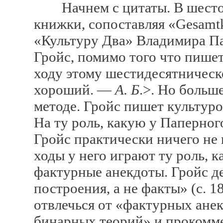
Начнем с цитаты. В шестой 
книжки, сопоставляя «Gesamtk
«Культуру Два» Владимира Па
Гройс, помимо того что пишет
ходу этому шестидесятническ
хороший. —
А. Б
.>. Но больш
методе. Гройс пишет культур
На ту роль, какую у Паперног
Гройс практически ничего не 
ходы у него играют ту роль, 
фактурные анекдоты. Гройс де
построения, а не факты» (с. 
отвлечься от «фактурных ане
бинарных теорий» и прокомме