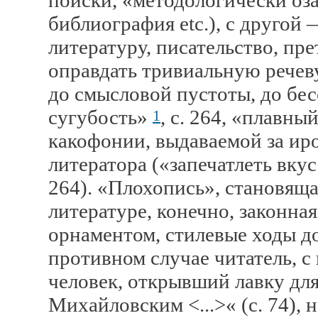
поиски, «методологически оза
библиография etc.), с другой
литературу, писательство, пр
оправдать тривиальную речев
до смысловой пустоты, до бе
сугубость»
, с. 264, «плавны
1
какофонии, выдаваемой за ир
литератора («запечатлеть вкус
264). «Плохопись», становяща
литературе, конечно, законна
орнаментом, стилевые ходы 
противном случае читатель, с
человек, открывший лавку дл
Михайловским <...>« (с. 74), 