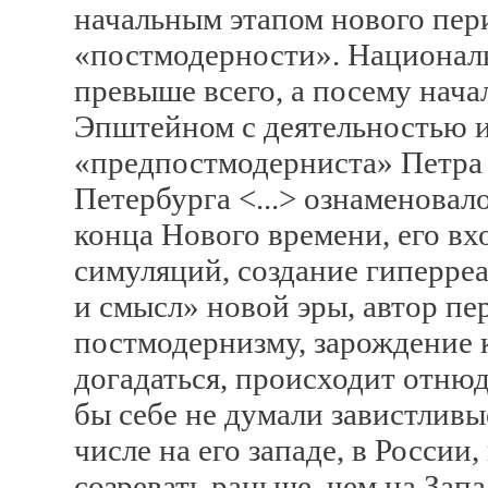
начальным этапом нового пе
«постмодерности». Националь
превыше всего, а посему нач
Эпштейном с деятельностью 
«предпостмодерниста» Петра 
Петербурга <...> ознаменовал
конца Нового времени, его в
симуляций, создание гиперреа
и смысл» новой эры, автор пе
постмодернизму, зарождение к
догадаться, происходит отнюдь
бы себе не думали завистливы
числе на его западе, в России
созревать раньше, чем на Запа