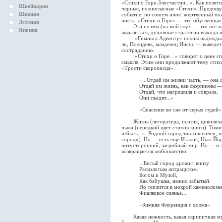
«Стихи о Горе-Злосчастии...». Как пози
Швейцария
черные, полногласные «Стихи». Предощ
Швеция
событие, но совсем иное: жертвенный п
поста. «Стихи о Горе» — это обугленные 
Эстония
Эти поэмы (на мой слух — это все же 
Япония
выразиться, духовные стратегии выхода 
«Гимны к Адвенту» полны надежды на 
ли, Полидевк, младенец Иисус — выведет 
состраданию.
«Стихи о Горе…» говорят о цене спасе
смысле. Этим они продолжают тему стихо
«Трости скорописца».
«...Отдай им жизни часть, — она ск
Отдай им жизнь, как скорпионы — 
Отдай, что нагрешила и соврала.
Они съедят...»
«Спасение во сне от серых судей»
Жизнь (литература, поэзия, цивилизаци
пыли (нередкий цвет стихов книги). Томит
избыть...». Родной город тавтологичен, 
город»). Но — есть еще Италия, Нью-Йор
потусторонний, загробный мир. Но — и з
возвращается любопытство.
...Битый город дрожит внизу
Расколотым антрацитом.
Богом и Музой,
Как бабушка, нежно забытый.
Но теплится в мокрой каменоломн
Фиалковое сиянье...
«Зимняя Флоренция с холма»
Какая нежность, какая скрипичная музык