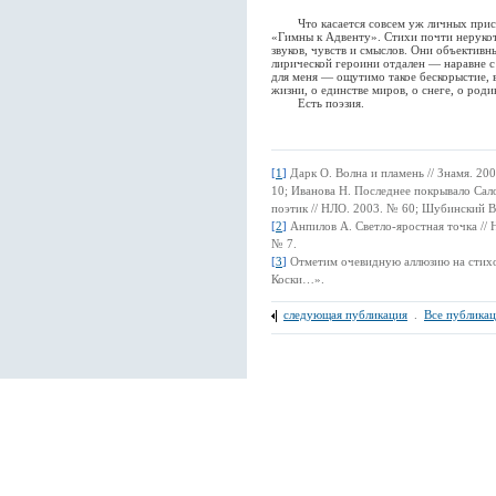
Что касается совсем уж личных пристр
«Гимны к Адвенту». Стихи почти нерукот
звуков, чувств и смыслов. Они объективн
лирической героини отдален — наравне с
для меня — ощутимо такое бескорыстие, в
жизни, о единстве миров, о снеге, о роди
Есть поэзия.
[
1
]
Дарк О. Волна и пламень // Знамя. 20
10; Иванова Н. Последнее покрывало Сал
поэтик // НЛО. 2003. № 60; Шубинский В.
[
2
]
Анпилов А. Светло-яростная точка // 
№ 7.
[
3
]
Отметим очевидную аллюзию на стихо
Коски…».
следующая публикация
.
Все публика