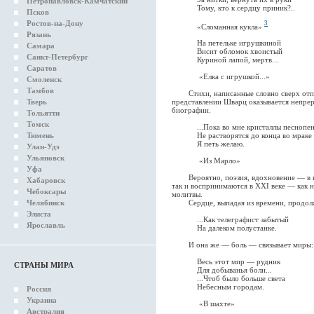
Петропавловск-Камчатский
Тому, кто к сердцу приник?..
Псков
Ростов-на-Дону
3
«Сломанная кукла»
Рязань
На петельке игрушкиной
Самара
Висит обломок хвоистый
Санкт-Петербург
Куриной лапой, мертв...
Саратов
«Елка с игрушкой...»
Смоленск
Тамбов
Стихи, написанные словно сверх отпущ
Тверь
представлении Шварц оказывается непрер
биографии.
Тольятти
Томск
...Пока во мне кристаллы песнопен
Тюмень
Не растворятся до конца во мраке
Я петь желаю.
Улан-Удэ
Ульяновск
«Из Марло»
Уфа
Вероятно, поэзия, вдохновение — в на
Хабаровск
так и воспринимаются в ХХI веке — как 
Чебоксары
молитвы.
Челябинск
Сердце, выпадая из времени, продолжа
Элиста
...Как телеграфист забытый
Ярославль
На далеком полустанке.
И она же — боль — связывает миры:
Весь этот мир — рудник
СТРАНЫ МИРА
Для добыванья боли...
...Чтоб было больше света
Небесным городам.
Россия
Украина
«В шахте»
Австралия