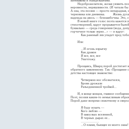
Батюшкова и Мандельштама.
Недоброжелатели, желая уязвить поэзи
неровности, неряшливости. (И читали бы 
А она, эта поэзия — просто непарадная, 
черновика или дневника. Жизнь духа вр
надежда на авось — безошибочны. Это, с
В новой книге голос поэта кажется пр
стихотворений, вдруг прорывается былой
буквально — среда говорения (вода, допус
горчичное только зерно...» — и вдруг:
Как раненый лев упадет пред тобой
Или:
...И огонь изрыгну
Как дракон
И все, все, все
Уничтожу.
Прощаясь, Шварц порой достигает неу
обратного заявленному. Так «Прощание с
детства настоящее знакомство:
Четверкою нос обозначился,
Брови дрожали
Разъединенной тройкой...
И, в конце концов, главное сообщение
Поэт, поэзия каким-то немыслимым образ
Порой даже вопреки сюжетному и сверх
Я буду искать —
Кого люблю —
В закоулках вселенной,
В черных дырах ее...
.....................
...О пламя, бьющее из моего окна!