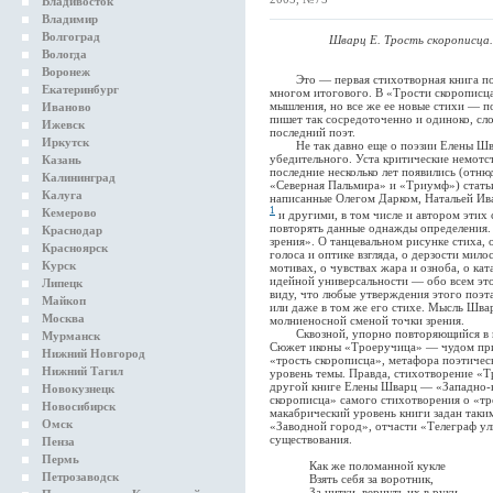
Владивосток
Владимир
Волгоград
Шварц Е. Трость скорописца.
Вологда
Воронеж
Это — первая стихотворная книга поэта
Екатеринбург
многом итогового. В «Трости скорописца
мышления, но все же ее новые стихи — п
Иваново
пишет так сосредоточенно и одиноко, сло
Ижевск
последний поэт.
Иркутск
Не так давно еще о поэзии Елены Швар
убедительного. Уста критические немотст
Казань
последние несколько лет появились (отн
Калининград
«Северная Пальмира» и «Триумф») статьи
Калуга
написанные Олегом Дарком, Натальей И
1
Кемерово
и другими, в том числе и автором этих
повторять данные однажды определения. 
Краснодар
зрения». О танцевальном рисунке стиха, 
Красноярск
голоса и оптике взгляда, о дерзости мил
Курск
мотивах, о чувствах жара и озноба, о ка
идейной универсальности — обо всем эт
Липецк
виду, что любые утверждения этого поэт
Майкоп
или даже в том же его стихе. Мысль Шва
Москва
молниеносной сменой точки зрения.
Сквозной, упорно повторяющийся в но
Мурманск
Сюжет иконы «Троеручица» — чудом при
Нижний Новгород
«трость скорописца», метафора поэтичес
Нижний Тагил
уровень темы. Правда, стихотворение «Т
другой книге Елены Шварц — «Западно-в
Новокузнецк
скорописца» самого стихотворения о «тр
Новосибирск
макабрический уровень книги задан таки
Омск
«Заводной город», отчасти «Телеграф ул
существования.
Пенза
Пермь
Как же поломанной кукле
Петрозаводск
Взять себя за воротник,
За нитки, вернуть их в руки