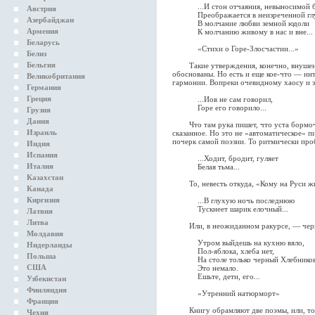
...И стон отчаяния, невыносимой 
Австрия
Преображается в неизреченной гл
Азербайджан
В молчание любви земной юдоли
Армения
К молчанию живому в нас и вне...
Беларусь
«Стихи о Горе-Злосчастии...»
Белиз
Бельгия
Такие утверждения, конечно, внушены 
обоснованы. Но есть и еще кое-что — ин
Великобритания
гармонии. Вопреки очевидному хаосу и 
Германия
Греция
...Иов не сам говорил,
Горе его говорило...
Грузия
Дания
Что там рука пишет, что уста бормочут
Израиль
сказанное. Но это не «автоматическое» п
почерк самой поэзии. То ритмически про
Индия
Испания
...Ходит, бродит, гуляет
Италия
Белая тьма...
Казахстан
То, невесть откуда, «Кому на Руси ж
Канада
Киргизия
...В глухую ночь последнюю
Тускнеет шарик елочный...
Латвия
Литва
Или, в неожиданном ракурсе, — черны
Молдавия
Утром выйдешь на кухню вяло,
Нидерланды
Пол-яблока, хлеба нет,
Польша
На столе только черный Хлебников
США
Это немало.
Ешьте, дети, его...
Узбекистан
Финляндия
«Утренний натюрморт»
Франция
Книгу обрамляют две поэмы, или, точн
Чехия