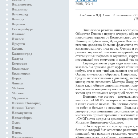
Волга-XXI век
2008, №3-4
Владивосток
Владимир
Волгоград
Алейников В.Д. Смог: Роман-поэма / Вл
(Ч
Вологда
Воронеж
Екатеринбург
Эпического размаха книга воспомина
Обществе Гениев в первую очередь обращ
Иваново
известными людьми от Вознесенского до 
Ижевск
Леонидом Губановым, Аркадием Пахомов
Иркутск
вклеены довольно большие фрагменты сти
замаскированного под прозу. Отсюда и с
Казань
романа: неровный, местами вычурный, мн
Калининград
отягощенный пафосом и оценками, скруп
Калуга
персонажей его мемуаров, и ясный «не с
Справедливости ради надо заметить, ч
Кемерово
казалось бы приемов дает эффект сбивчиво
Краснодар
нибудь или о ком-¬нибудь важном для се
Красноярск
Однако случается и обратное. Например,
будучи использованной в диалогах, заста
Курск
кинозрителя, вспомнить Мастера Йоду, у
Липецк
Равно как и обилие синонимических повт
Майкоп
«нарастание мощное музыки жизни бескр
заслон для понимания очередной части те
Москва
Понятно, что все это – формальная стор
Мурманск
непросто. «СМОГ», история возникновен
Нижний Новгород
в книге сказано немало. Но честное слов
«о себе» и больше «о времени». Ведь на 
Нижний Тагил
литературном поколении шестидесятых у
Новокузнецк
множество примет времени и значимых и
Новосибирск
«СМОГа»так щедры на демонстрацию анту
Михаиле Николаевиче Соколове:
Омск
«Он покуривал сигаретку, щурясь, вгл
Пенза
белизне которой был отчетливо различим
Пермь
пишущей, чье название отзывалось чем¬
«Континенталь», и губы его, капризно при
Петрозаводск