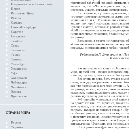
прилипшей табачной крошкой, шептали, ч
Петропавловск-Камчатский
недели…», или: «Что говорил гром…», ил
Псков
потеплев, устало, довольно помаргивали,
К сожалению, в романе фрагменты, по
Ростов-на-Дону
«громко»проговариваемыми кусками, где 
Рязань
«гений»и т.д. и т.п. В аннотации к книг
Самара
эпохи», но порой тщательно выстраиваем
Губанов и автор, остальные рангом пон
Санкт-Петербург
«СМОГа» перечеркивают одна-две страниц
Саратов
несправедливые суждения, брошенные мим
Смоленск
например.
Возможно, я просто не попал под обая
Тамбов
«Смог»показался мне несколько затянут
Тверь
прошлым, с признаниями в любви-¬нелюб
Тольятти
Рубинштейн Л. Духи времени / Пре
Томск
Издательство
Тюмень
Улан-Удэ
Как ни назови эту книгу – сборником 
Ульяновск
мира, прозой нон-¬фикшн (авторское опр
Уфа
и месте, где ему довелось жить. Без пуш
Хабаровск
Все очень просто. Есть страна и мифы
столу, есть дурная реальность нашего бы
Чебоксары
как-¬то прояснилось в голове, нужно… А 
Челябинск
например, можно, просматривая заголовки
Элиста
телевизор, попытаться выстроить между н
решить эту задачку для себя – а есть ли 
Ярославль
Рубинштейн-¬прозаик в этой книге зан
но делает это как¬-то лиричнее, может бы
всех красках, и в палитре присутствуют т
вопросы, которые поднимает автор в «Дух
СТРАНЫ МИРА
особенно приятно, несмотря на то, что к
и интернет-изданиях, сиюминутности и п
прекрасная вступительная статья Петра В
Россия
определяя их: «Эссенция, она же поэма; к
Украина
Эти коротенькие фрагменты размышлени