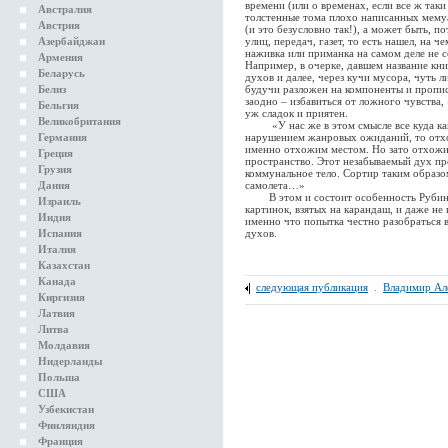
времени (или о временах, если все ж так
Австралия
толстенные тома плохо написанных мему
Австрия
(и это безусловно так!), а может быть, по
Азербайджан
улиц, передач, газет, то есть нашел, на 
наживка или приманка на самом деле не с
Армения
Например, в очерке, давшем название кни
Беларусь
духов и далее, через кучи мусора, чуть л
Белиз
будучи разложен на компоненты и пропис
заодно – избавиться от ложного чувства,
Бельгия
уж сладок и приятен.
Великобритания
«У нас же в этом смысле все куда как 
Германия
нарушением жанровых ожиданий, то отхо
именно отхожим местом. Но зато отхожи
Греция
пространство. Этот незабываемый дух п
Грузия
коммунальное тело. Сортир таким образом
Дания
самолета…»
В этом и состоит особенность Рубиншт
Израиль
картинок, взятых на карандаш, и даже не
Индия
именно что попытка честно разобраться 
Испания
духов.
Италия
Казахстан
Канада
следующая публикация
.
Владимир Ал
Киргизия
Латвия
Литва
Молдавия
Нидерланды
Польша
США
Узбекистан
Финляндия
Франция