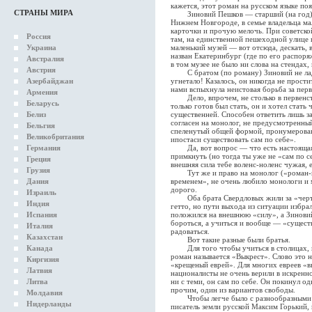
кажется, этот роман на русском языке поя
СТРАНЫ МИРА
Зиновий Пешков — старший (на год) бр
Нижнем Новгороде, в семье владельца ма
карточки и прочую мелочь. При советской
Россия
там, на единственной пешеходной улице г
Украина
маленький музей — вот отсюда, дескать,
назван Екатеринбург (где по его распоря
Австралия
в том музее не было ни слова на стендах,
Австрия
С братом (по роману) Зиновий не ладил
Азербайджан
угнетало! Казалось, он никогда не прости
нами вспыхнула неистовая борьба за перв
Армения
Дело, впрочем, не столько в первенств
Беларусь
только готов был стать, он и хотел стать
Белиз
существенней. Способен ответить лишь за
согласен на монолог, не предусмотренны
Бельгия
спеленутый общей формой, пронумерован
Великобритания
ипостаси существовать сам по себе».
Германия
Да, вот вопрос — что есть настоящая си
примкнуть (но тогда ты уже не «сам по се
Греция
внешняя сила тебе воленс-ноленс чужая, 
Грузия
Тут же и право на монолог («роман-мо
Дания
временем», не очень любило монологи и 
дорого.
Израиль
Оба брата Свердловых жили за «чертой
Индия
гетто, но пути выхода из ситуации избра
Испания
положился на внешнюю «силу», а Зиновий
бороться, а учиться и вообще — «сущест
Италия
радоваться.
Казахстан
Вот такие разные были братья.
Канада
Для того чтобы учиться в столицах, на
роман называется «Выкрест». Слово это 
Киргизия
«крещеный еврей». Для многих евреев «в
Латвия
националисты не очень верили в искренно
Литва
ни с теми, он сам по себе. Он покинул о
прочим, один из вариантов свободы.
Молдавия
Чтобы легче было с разнообразными ф
Нидерланды
писатель земли русской Максим Горький,