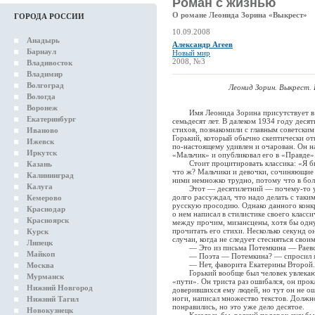
Роман с жизнью
О романе Леонида Зорина «Выкрест»
ГОРОДА РОССИИ
10.09.2008
Анадырь
Александр Агеев
Барнаул
Новый мир
2008, №3
Владивосток
Владимир
Волгоград
Леонид Зорин. Выкрест. 
Вологда
Воронеж
Имя Леонида Зорина присутствует в о
Екатеринбург
семьдесят лет. В далеком 1934 году деся
стихов, познакомили с главным советск
Иваново
Горький, который обычно скептически отн
Ижевск
по-настоящему удивлен и очарован. Он н
Иркутск
«Мальчик» и опубликовал его в «Правде»
Стоит процитировать классика: «Я был 
Казань
что ж? Мальчики и девочки, сочиняющие с
Калининград
ними немножко трудно, потому что в бол
Калуга
Этот — десятилетний — почему-то уме
долго рассуждал, что надо делать с таки
Кемерово
русскую просодию. Однако данного конкр
Краснодар
о нем написал в стилистике своего класси
Красноярск
между прочим, мизансцены, хотя бы одну
прочитать его стихи. Несколько секунд он
Курск
случаи, когда не следует стесняться свои
Липецк
— Это из письма Потемкина — Раевско
Майкоп
— Поэта — Потемкина? — спросил я
— Нет, фаворита Екатерины Второй. А
Москва
Горький вообще был человек увлекающи
Мурманск
«пути». Он триста раз ошибался, он прок
Нижний Новгород
доверившихся ему людей, но тут он не о
ноги, написал множество текстов. Должн
Нижний Тагил
понравились, но это уже дело десятое.
Новокузнецк