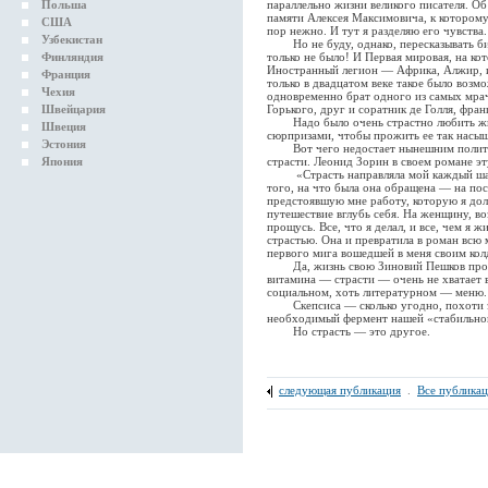
Польша
параллельно жизни великого писателя. О
памяти Алексея Максимовича, к которому
США
пор нежно. И тут я разделяю его чувства
Узбекистан
Но не буду, однако, пересказывать би
Финляндия
только не было! И Первая мировая, на ко
Иностранный легион — Африка, Алжир, и 
Франция
только в двадцатом веке такое было воз
Чехия
одновременно брат одного из самых мра
Швейцария
Горького, друг и соратник де Голля, фран
Надо было очень страстно любить жиз
Швеция
сюрпризами, чтобы прожить ее так насыщ
Эстония
Вот чего недостает нынешним политич
Япония
страсти. Леонид Зорин в своем романе эт
«Страсть направляла мой каждый шаг и
того, на что была она обращена — на по
предстоявшую мне работу, которую я долж
путешествие вглубь себя. На женщину, во
прощусь. Все, что я делал, и все, чем я 
страстью. Она и превратила в роман всю 
первого мига вошедшей в меня своим кол
Да, жизнь свою Зиновий Пешков прожи
витамина — страсти — очень не хватает
социальном, хоть литературном — меню.
Скепсиса — сколько угодно, похоти э
необходимый фермент нашей «стабильно
Но страсть — это другое.
следующая публикация
.
Все публика