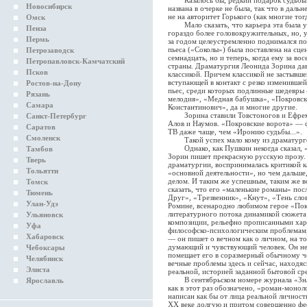
Казалось бы, редкий подарок судьбы — 
Новосибирск
названа в очерке не была, так что в дал
не на авторитет Горького (как многие тог
Омск
Мало сказать, что карьера эта была у
Пенза
гораздо более головокружительных, но, у
Пермь
за годом целеустремленно поднимался по 
пьеса («Соколы») была поставлена на сце
Петрозаводск
семнадцать, но и теперь, когда ему за во
Петропавловск-Камчатский
страны. Драматургия Леонида Зорина да
Псков
классикой. Причем классикой не застывшей
вступающей в контакт с резко изменившей
Ростов-на-Дону
пьес, среди которых подлинные шедевры
Рязань
мелодия», «Медная бабушка», «Покровски
Самара
Константинович», да и многие другие.
Зорина ставили Товстоногов и Ефремов,
Санкт-Петербург
Алов и Наумов. «Покровские ворота» — 
Саратов
ТВ даже чаще, чем «Иронию судьбы...».
Смоленск
Такой успех мало кому из драматурго
Однако, как Пушкин некогда сказал, «л
Тамбов
Зорин пишет прекрасную русскую прозу. К
Тверь
драматургии, воспринималась критикой к
Тольятти
«основной деятельности», но чем дальше,
делом. И таким же успешным, таким же 
Томск
сказать, что его «маленькие романы» пос
Тюмень
Друг», «Трезвенник», «Кнут», «Тень слов
Улан-Удэ
Ромине, всенародно любимом герое «Пок
литературного потока динамикой сюжета
Ульяновск
композиции, рельефно прописанными хар
Уфа
философско-психологическим проблемам, 
Хабаровск
— он пишет о вечном как о личном, на то
думающий и чувствующий человек. Он не 
Чебоксары
помещает его в соразмерный обычному чел
Челябинск
вечные проблемы здесь и сейчас, находяс
Элиста
реальной, историей заданной бытовой ср
В сентябрьском номере журнала «Знам
Ярославль
как в этот раз обозначено, «роман-моно
написан как бы от лица реальной личнос
ХХ веке долгую и притом совершенно фее