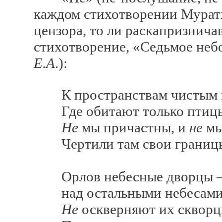
каждом стихотворении Муратх
цензора, то ли раскапризнича
стихотворение, «Седьмое неб
Е.А
.):
К пространствам чистым 
Где обитают только птиц
Не
мы причастны, и
не
м
Чертили там свои границ
Орлов небесные дворцы
над остальными небесами
Не
оскверняют их сквор