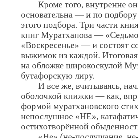
Кроме того, внутренне она
основательна — и по подбору
этого подбора. Три части кни
книг Муратханова — «Седьмое
«Воскресенье» — и состоят с
выжимок из каждой. Итоговая,
на обложке широкоскулой Му
бутафорскую лиру.
И все же, вчитываясь, начи
оболочкой книжки — как, впро
формой муратхановского стиха
непослушное «НЕ», катафатич
остихотворённой обыденност
«Не» (не-послушание, не-ум