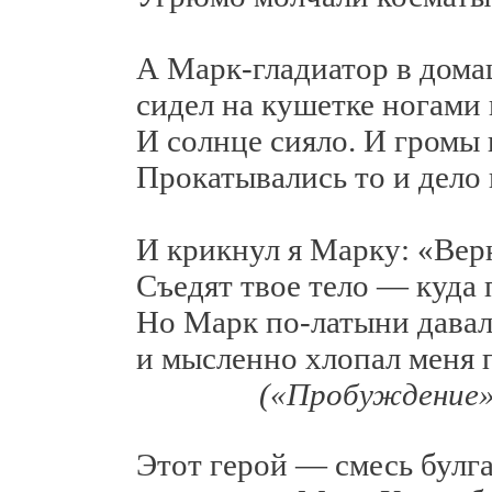
А Марк-гладиатор в домаш
сидел на кушетке ногами в 
И солнце сияло. И громы н
Прокатывались то и дело в
И крикнул я Марку: «Верни
Съедят твое тело — куда 
Но Марк по-латыни давал 
и мысленно хлопал меня по
(«Пробуждение»
Этот герой — смесь булгако