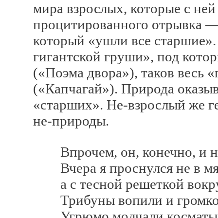
мира взрослых, которые с ней
процитированного отрывка —
который «ушли все старшие».
гигантской груши», под котор
(«Поэма двора»), таков весь 
(«Капчагай»). Природа оказы
«старших». Не-взрослый же г
не-природы.
Впрочем, он, конечно, и не
Вчера я проснулся не в мяг
а с тесной решеткой вокру
Трибуны вопили и громко 
Угрюмо молчали косматые