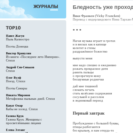
Бледность уже прохо
Вики Франкен (Vicky Francken)
Перевод с нидерландского Нина Тархан
* * *
Павел Жагун
Пыль Калиостро
Нагая музыка играет в гротах
и в висках как в капище
Поэты Донецка
колотит в стены
раздражённое божество
Виктор Кривулин
Из книги «Последнее лето Империи».
выпусти меня
Стихи
мне надо спешно и ежедневно
Андрей Сен-Сеньков
рожать прекрасное дитя
Стихи
ранить пальцы
о прозрачную кожу
Олег Вулф
бесшумные роднички
Поезд. Стихи
дай мне тишиной
Поэты Самары
сломать печать
стать колёсами содержания
Никита Миронов
сосулькой и рассолом
Метафизика пыльных дней. Стихи
в ледниковый период
Канат Омар
Кабы не холод. Стихи
Первый завтрак
Галина Крук
Галина Крук. Женщины с
просветлёнными лицами
Пробуждение с большой буквы,
птицы разбегаются
Елена Элтанг
без крыльев, и нам откуда-то