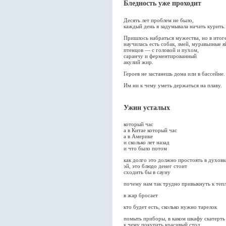
Бледность уже проходит
Десять лет проблем не было,
каждый день я задумывала начать курить.
Пришлось набраться мужества, но в итоге
научилась есть собак, змей, муравьиные я
птенцов — с головой и пухом,
саранчу и ферментированный
акулий жир.
Героев не застанешь дома или в бассейне.
Им ни к чему уметь держаться на плаву.
Ужин усталых
который час
а в Китае который час
а в Америке
и сколько лет назад
и что было потом
как долго это должно простоять в духовк
эй, это блюдо денег стоит
сходить бы в сауну
почему нам так трудно привыкнуть к теп
в жар бросает
кто будет есть, сколько нужно тарелок
помыть приборы, в каком шкафу скатерть
к чему покупать красивый стол