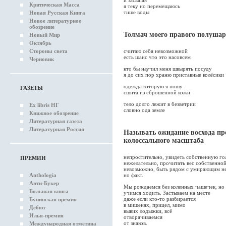
и засыпая
Критическая Масса
я теку но перемещаюсь
тише воды
Новая Русская Книга
Новое литературное
обозрение
Толмач моего правого полуша
Новый Мир
Октябрь
Стороны света
считаю себя невозможной
есть шанс что это насовсем
Черновик
кто бы научил меня швырять посуду
я до сих пор храню приставные колёсики
одежда которую я ношу
ГАЗЕТЫ
сшита из сброшенной кожи
тело долго лежит в безветрии
Ex libris НГ
словно ода земле
Книжное обозрение
Литературная газета
Литературная Россия
Называть ожидание восхода п
колоссального масштаба
непростительно, увидеть собственную го
ПРЕМИИ
нежелательно, прочитать вес собственно
невозможно, быть рядом с умирающим н
Anthologia
но факт.
Анти-Букер
Мы рождаемся без коленных чашечек, но
Большая книга
учимся ходить. Застываем на месте
даже если кто-то разбирается
Бунинская премия
в мишенях, прицел, мимо
Дебют
вывих лодыжки, всё
Илья-премия
отворачиваемся
от знаков.
Международная отметина