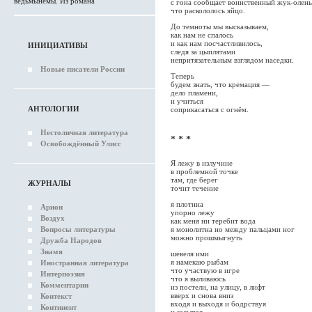
ведьмынемы. Из романа
с гона сообщает воинственный жук-олень
что раскололось яйцо.
До темноты мы высказываем,
как нам не спалось
и как нам посчастливилось,
ИНИЦИАТИВЫ
следя за цыплятами
непритязательным взглядом наседки.
Новые писатели России
Теперь
будем знать, что кремация —
дело пламени,
и учиться
АНТОЛОГИИ
соприкасаться с огнём.
Нестоличная литература
* * *
Освобождённый Улисс
Я лежу в излучине
в проблемной точке
там, где берег
ЖУРНАЛЫ
точит течение
я плотина
Арион
упорно лежу
Воздух
как меня ни теребит вода
Вопросы литературы
я монолитна но между пальцами ног
можно прошмыгнуть
Дружба Народов
Знамя
шевеля ими
я намекаю рыбам
Иностранная литература
что участвую в игре
Интерпоэзия
что я выливаюсь
Комментарии
из постели, на улицу, в лифт
вверх и снова вниз
Контекст
входя и выходя и бодрствуя
Континент