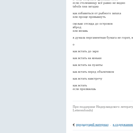
если столешницу всё равно не видно
tabula rasa загадка
как избавиться от рыбного запаха
или проще привыкнуть
сколько отсюда до островов
вброд
или вплавь
я думала пергаментная бумага не горит, н
о
как встать до зари
как встать на коньки
как встать на пуанты
как встать перед объективом
как встать навстречу
как встать
если приляжешь
При поддержке Нидерландского литерату
Letterenfonds)
предыдущий материал
.
к содержанию