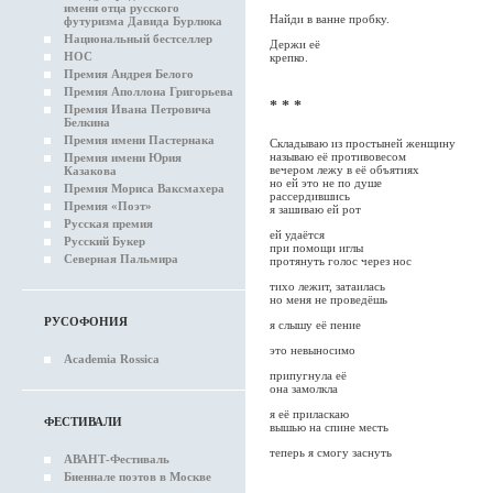
имени отца русского
Найди в ванне пробку.
футуризма Давида Бурлюка
Национальный бестселлер
Держи её
НОС
крепко.
Премия Андрея Белого
Премия Аполлона Григорьева
* * *
Премия Ивана Петровича
Белкина
Премия имени Пастернака
Складываю из простыней женщину
называю её противовесом
Премия имени Юрия
вечером лежу в её объятиях
Казакова
но ей это не по душе
Премия Мориса Ваксмахера
рассердившись
Премия «Поэт»
я зашиваю ей рот
Русская премия
ей удаётся
Русский Букер
при помощи иглы
Северная Пальмира
протянуть голос через нос
тихо лежит, затаилась
но меня не проведёшь
РУСОФОНИЯ
я слышу её пение
это невыносимо
Academia Rossica
припугнула её
она замолкла
я её приласкаю
ФЕСТИВАЛИ
вышью на спине месть
теперь я смогу заснуть
АВАНТ-Фестиваль
Биеннале поэтов в Москве