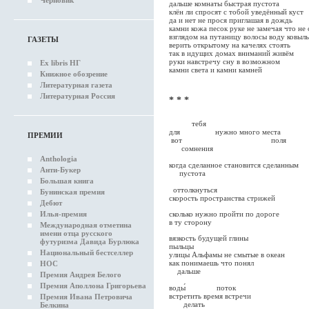
Черновик
дальше комнаты быстрая пустота
клён ли спросят с тобой уведённый куст
да и нет не прося приглашая в дождь
камни кожа песок руке не замечая что не
взглядом на путаницу волосы воду ковыль
ГАЗЕТЫ
верить открытому на качелях стоять
так в идущих домах вниманий живём
руки навстречу сну в возможном
Ex libris НГ
камни света и камни камней
Книжное обозрение
Литературная газета
Литературная Россия
* * *
тебя
для нужно много 
ПРЕМИИ
вот поля
сомнения
тре
Anthologia
когда сделанное ст
Анти-Букер
пустота
Большая книга
оттолкнуться
Бунинская премия
скорость пространства стриж
Дебют
сколько нужно пройти по д
Илья-премия
в ту сторону
Международная отметина
имени отца русского
вязкость будущей глины м
футуризма Давида Бурлюка
пыльцы
Национальный бестселлер
улицы Альфамы не смытые в океан
как понимаешь что п
НОС
дальше
Премия Андрея Белого
пок
Премия Аполлона Григорьева
воды́ поток
встретить время встреч
Премия Ивана Петровича
делать
Белкина