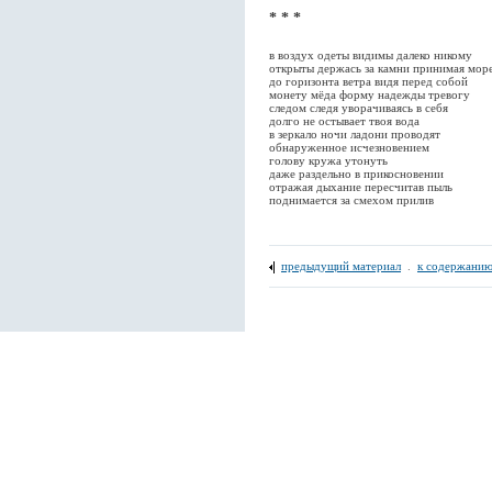
* * *
в воздух одеты видимы далеко никому
открыты держась за камни принимая мор
до горизонта ветра видя перед собой
монету мёда форму надежды тревогу
следом следя уворачиваясь в себя
долго не остывает твоя вода
в зеркало ночи ладони проводят
обнаруженное исчезновением
голову кружа утонуть
даже раздельно в прикосновении
отражая дыхание пересчитав пыль
поднимается за смехом прилив
предыдущий материал
.
к содержанию