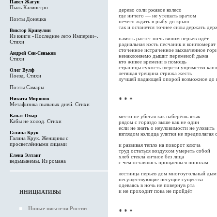
Павел Жагун
Пыль Калиостро
дерево соли ржавое колесо
где ничего — не утешать врачом
Поэты Донецка
нечего ждать в рыбу до крыш
так и останется точнее силы держать дер
Виктор Кривулин
Из книги «Последнее лето Империи».
память растёт ночь вином перьев идёт
Стихи
радиальная кость песчаник и конгломерат
сточенное истраченное выхваченное гор
Андрей Сен-Сеньков
ненаклоняемо дышит переменой дыма
Стихи
кто живее времени в помощь
страницы сухость шерсти упрямство кап
Олег Вулф
летящая трещина стрижа жесть
Поезд. Стихи
лучшей падающей опорой возможное до 
Поэты Самары
Никита Миронов
* * *
Метафизика пыльных дней. Стихи
Канат Омар
место не убегая как наберёшь язык
Кабы не холод. Стихи
рядом с гораздо выше как не один
если не знать о неуловимости не уловить
Галина Крук
взглядом колодца улитки не предполагая 
Галина Крук. Женщины с
просветлёнными лицами
и развивая тепло на поворот ключа
труд остаться воздухом умереть собой
Елена Элтанг
хлеб стекла́ личное без лица
ведьмынемы. Из романа
с чем оставшись прощаешься пополам
лестница перьев дом многоугольный дым
несуществующие несущие существа
одеваясь в ночь не повернув рта
и не проходит пока не пройдёт
ИНИЦИАТИВЫ
Новые писатели России
* * *