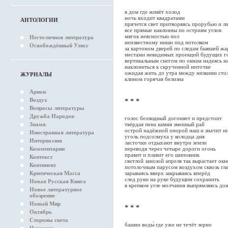
в дом где живёт холод
ночь входит квадратами
АНТОЛОГИИ
прячется свет притворяясь прорубью и л
все прямые наклонны по остриям углов
мягок неясностью пол
Нестоличная литература
неизвестному ниши под потолком
Освобождённый Улисс
за картоном дверей по следам бывшей жа
местами невидимых проекций будущих г
вертикальным снегом по окнам надеясь н
наклониться к скрученной ниточке
ожидая жить до утра между низкими сто
ЖУРНАЛЫ
клином горячая белизна
Арион
Воздух
* * *
Вопросы литературы
Дружба Народов
голос безлюдный догоняет и предстоит
Знамя
твёрдая пена камня змеиный рай
острой надёжной опорой наш и значит н
Иностранная литература
уголь подсолнуха у колодца дня
Интерпоэзия
ласточки отдыхают внутри земли
Комментарии
переводя через четыре дороги огонь
правит и плавит его шиповник
Контекст
светлой занозой апреля так вырастает окн
Континент
потолочным парусом воздухом сквозь гла
Критическая Масса
зарываясь вверх закрываясь вперёд
след руки на руке будущим сохранить
Новая Русская Книга
в крепком угле молчания выпрямляясь до
Новое литературное
обозрение
Новый Мир
* * *
Октябрь
Стороны света
башни воды́ где уже не течёт зерно