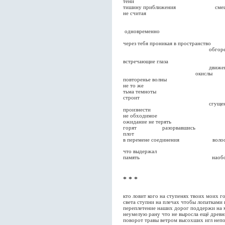
тени
тишину приближени
не считая
ст
одновременно
лё
через тебя проникая в пространство
обгоревшие ворон
встречающие глаза
движением я
окислы р
повторенье в
не то же
тьма темноты остро
строит
сгущение уничт
произнести
не обходимое
ожидание не теря
горят разорвавшись
плот
в перемене соединения волосы
что выдержал
память наобор
* * *
кто ловит кого на ступенях твоих моих г
света ступни на плечах чтобы лопатками 
переплетение наших дорог поддержи на 
неумелую рану что не выросла ещё древ
поворот травы́ ветром высохших игл неп