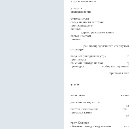
кому и земля море
уходить
спеющая вол
оттолкнуться
стену не нести з
произошедшего
личным тяжесть
дерево разрывает
солью и мелом
никем лёгкостью
рай неопределённого свёрнутый в то
отовсюду
вода непригодная вну
пропускать
со мной никогда не моя при
проходит собирать перемен
провожая ежей ловит ве
* * *
волн голос не м
ч
движением кормится
падени
состоя из вни
провалах камня
подъё
зер
грот Калипсо
обживает воздух над камнем 