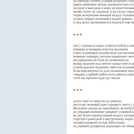
за ключицу памяти успевая встретить го
двери движение между раскрытостью и р
входом и выходом в море не пересчитыва
взгляд стоит на странице и на уходе гля
червь нетерпения мнимый воздух туманн
остров открыт светящейся водой дышать
и под кожу проваливается поцелуй ещё не
* * *
что с горами в глазах очнётся тобой и мн
нервами в трещины пластов проникая
плыть в кипящей дождём воде расчерчива
клавиши тлеющих листьев измерение свет
несовпаденье не боль но возможность
волны ладоней под небом спины гнётся 
освобождение медленно свистом подзем
боль невозможность дом засыпанных кор
слышать улыбкой найти ночь шёпота глас
чтоб мы пришли туда где лежим
* * *
долго твоё от минуты до никогда
ласточка ласковый дым горящего снега с 
фитилями дождя до накалённых коленей б
не обращая внимание замыкает упрямой 
во всё более перепутанный воздух потер
горечью граничной к внутреннему морю
четырёхдневной ночью тебя искать
за улыбкой дельфинов держащих не обещ