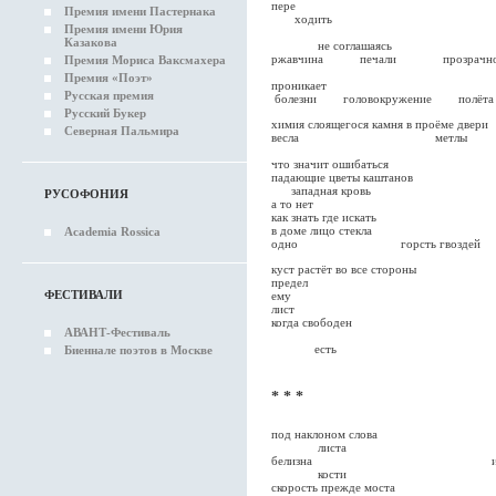
пере
Премия имени Пастернака
ходи
Премия имени Юрия
отпус
Казакова
не соглашаясь
ржавчина печали прозрачно
Премия Мориса Ваксмахера
как раз
Премия «Поэт»
проникает
Русская премия
болезни головокружение полёта
Русский Букер
химия слоящегося камня в проё
Северная Пальмира
весла метлы
что значит ошибаться 
падающие цветы кашт
западная кровь
РУСОФОНИЯ
а то нет
как знать где искать
в доме лицо стекла
Academia Rossica
одно горсть гвоздей
куст растёт во все стороны
предел
ФЕСТИВАЛИ
е
лист
когда свободен и от 
АВАНТ-Фестиваль
не сущ
есть
Биеннале поэтов в Москве
* * *
под наклоном слова выкоп
листа
белизна из текущих 
кости
скорость прежде мос