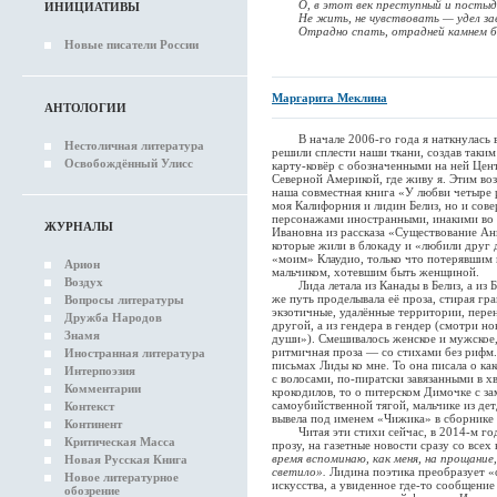
О, в этот век преступный и постыд
ИНИЦИАТИВЫ
Не жить, не чувствовать — удел зав
Отрадно спать, отрадней камнем б
Новые писатели России
Маргарита Меклина
АНТОЛОГИИ
В начале 2006-го года я наткнулась в
Нестоличная литература
решили сплести наши ткани, создав так
Освобождённый Улисс
карту-ковёр с обозначенными на ней Цен
Северной Америкой, где живу я. Этим во
наша совместная книга «У любви четыре р
моя Калифорния и лидин Белиз, но и сов
персонажами иностранными, инакими во 
ЖУРНАЛЫ
Ивановна из рассказа «Существование А
которые жили в блокаду и «любили друг 
«моим» Клаудио, только что потерявшим 
Арион
мальчиком, хотевшим быть женщиной.
Воздух
Лида летала из Канады в Белиз, а из Бе
же путь проделывала её проза, стирая гра
Вопросы литературы
экзотичные, удалённые территории, пере
Дружба Народов
другой, а из гендера в гендер (смотри н
Знамя
души»). Смешивалось женское и мужское,
ритмичная проза — со стихами без рифм.
Иностранная литература
письмах Лиды ко мне. То она писала о к
Интерпоэзия
с волосами, по-пиратски завязанными в х
Комментарии
крокодилов, то о питерском Димочке с з
самоубийственной тягой, мальчике из дет
Контекст
вывела под именем «Чижика» в сборнике 
Континент
Читая эти стихи сейчас, в 2014-м году
Критическая Масса
прозу, на газетные новости сразу со всех
время вспоминаю, как меня, на прощание
Новая Русская Книга
светило».
Лидина поэтика преобразует «
Новое литературное
искусства, а увиденное где-то сообщени
обозрение