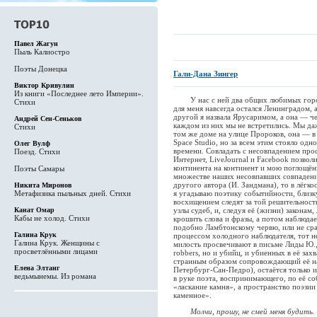
Павел Жагун
Пыль Калиостро
Поэты Донецка
Гали-Дана Зингер
Виктор Кривулин
Из книги «Последнее лето Империи».
У нас с ней два общих любимых город
Стихи
для меня навсегда остался Ленинградом, 
другой я назвала Ярусаримом, а она — ч
Андрей Сен-Сеньков
каждом из них мы не встретились. Мы да
Стихи
том же доме на улице Пророков, она — в 
Space Studio, но за всем этим стояло од
Олег Вулф
времени. Совладать с несовпадением прос
Поезд. Стихи
Интернет, LiveJournal и Facebook позволи
континента на континент и мою поглощён
Поэты Самары
множестве наших несовпавших совпадени
другого автора (И. Зандмана), то в лёгкос
Никита Миронов
Метафизика пыльных дней. Стихи
я угадываю поэтику событийности, близку
восхищением следят за той решительност
Канат Омар
узлы судеб, и, следуя её (жизни) законам
Кабы не холод. Стихи
крошить слова и фразы, а потом наблюдае
подобно Ламбтонскому червю, или не срас
Галина Крук
процессом холодного наблюдателя, тот 
Галина Крук. Женщины с
милость просвечивают в письме Лиды Ю., 
просветлёнными лицами
robbers, но и убийц, и убиенных в её за
странным образом сопровождающий её на
Елена Элтанг
Петербург-Сан-Педро), остаётся только 
ведьмынемы. Из романа
в руке поэта, воспринимающего, по её со
«ласкание камня», а пространство поэзи
каменное».
Молчи, прошу, не смей меня будить.