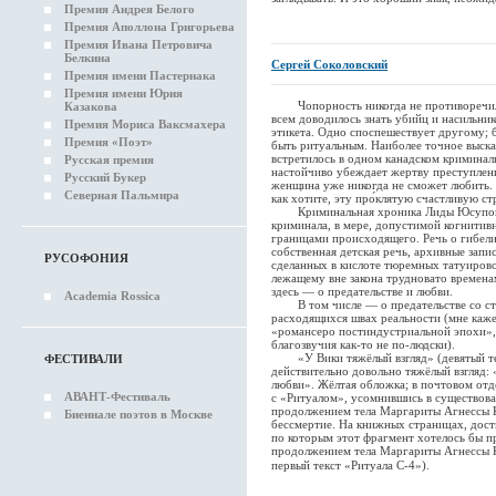
Премия Андрея Белого
Премия Аполлона Григорьева
Премия Ивана Петровича
Белкина
Сергей Соколовский
Премия имени Пастернака
Премия имени Юрия
Чопорность никогда не противоречила
Казакова
всем доводилось знать убийц и насильник
Премия Мориса Ваксмахера
этикета. Одно споспешествует другому; 
Премия «Поэт»
быть ритуальным. Наиболее точное выска
встретилось в одном канадском криминал
Русская премия
настойчиво убеждает жертву преступлен
Русский Букер
женщина уже никогда не сможет любить. 
Северная Пальмира
как хотите, эту про́клятую счастливую ст
Криминальная хроника Лиды Юсуповой
криминала, в мере, допустимой когнитив
границами происходящего. Речь о гибели
собственная детская речь, архивные запис
РУСОФОНИЯ
сделанных в кислоте тюремных татуирово
лежащему вне закона трудновато времена
здесь — о предательстве и любви.
Academia Rossica
В том числе — о предательстве со ст
расходящихся швах реальности (мне кажет
«романсеро постиндустриальной эпохи», 
благозвучия как-то не по-людски).
«У Вики тяжёлый взгляд» (девятый тек
ФЕСТИВАЛИ
действительно довольно тяжёлый взгляд:
любви». Жёлтая обложка; в почтовом отд
АВАНТ-Фестиваль
с «Ритуалом», усомнившись в существова
продолжением тела Маргариты Агнессы К
Биеннале поэтов в Москве
бессмертие. На книжных страницах, дост
по которым этот фрагмент хотелось бы п
продолжением тела Маргариты Агнессы 
первый текст «Ритуала С-4»).