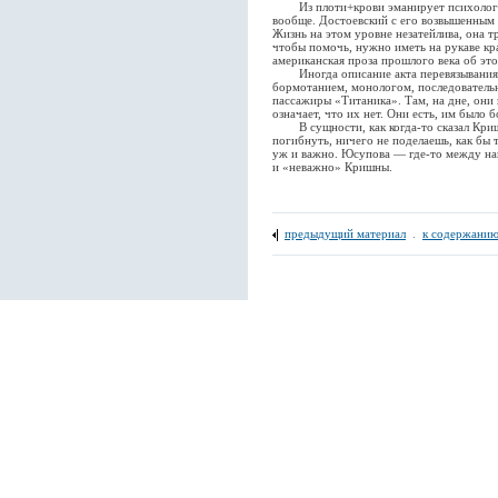
Из плоти+крови эманирует психология
вообще. Достоевский с его возвышенным 
Жизнь на этом уровне незатейлива, она т
чтобы помочь, нужно иметь на рукаве кр
американская проза прошлого века об эт
Иногда описание акта перевязывания 
бормотанием, монологом, последовательн
пассажиры «Титаника». Там, на дне, они 
означает, что их нет. Они есть, им было б
В сущности, как когда-то сказал Кри
погибнуть, ничего не поделаешь, как бы т
уж и важно. Юсупова — где-то между на
и «неважно» Кришны.
предыдущий материал
.
к содержанию