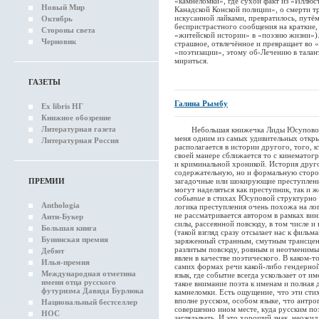
«камнеломки», где сухой факт из «Иллю
Новый Мир
Канадской Конской полиции», о смерти 
искусанной лайками, превратилось, путё
Октябрь
беспристрастного сообщения на краткие, 
Стороны света
«житейской истории» в «поэзию жизни»).
Черновик
страшное, отвлечённое и превращает во «
«поэтизации», этому об-Лечению в талан
мириться.
ГАЗЕТЫ
Галина Рымбу
Ex libris НГ
Книжное обозрение
Литературная газета
Небольшая книжечка Лиды Юсуповой, и
меня одним из самых удивительных откры
Литературная Россия
располагается в истории другого, того, к
своей манере сближается то с кинематог
и криминальной хроникой. История друго
содержательную, но и формальную сторо
ПРЕМИИ
загадочные или шокирующие преступлени
могут наделяться как преступник, так и 
событие
в стихах Юсуповой структурно 
Anthologia
логика преступления очень похожа на л
не рассматривается автором в рамках вин
Анти-Букер
силы, рассеянной повсюду, в том числе и 
Большая книга
(такой взгляд сразу отсылает нас к фильма
Бунинская премия
заряженный странным, смутным трансцен
разлитым повсюду, ровным и неотменимым,
Дебют
явлен в качестве поэтического. В каком-т
Илья-премия
самих формах речи какой-либо гендерной
Международная отметина
язык, где событие всегда ускользает от 
имени отца русского
такое внимание поэта к именам и полная 
футуризма Давида Бурлюка
камнеломки. Есть ощущение, что эти сти
вполне русском, особом языке, что антро
Национальный бестселлер
совершенно ином месте, куда русским по
НОС
заглядывать. И это хороший знак, неожид