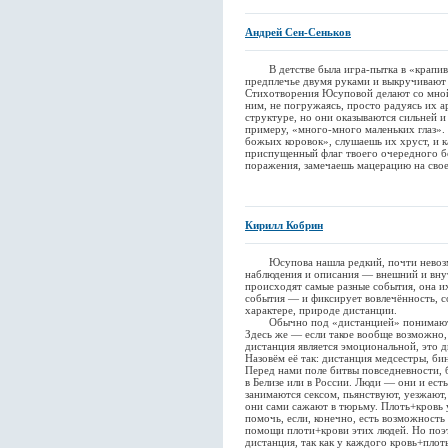
Андрей Сен-Сеньков
В детстве была игра-пытка в «крапивку
предплечье двумя руками и выкручивают
Стихотворения Юсуповой делают со мной 
ним, не погружаясь, просто радуясь их а
структуре, но они оказываются сильней и з
примеру, «много-много маленьких глаз».
божьих коровок», слушаешь их хруст, и 
приспущенный флаг твоего очередного бе
поражения, замечаешь мацерацию на свое
Кирилл Кобрин
Юсупова нашла редкий, почти невозмо
наблюдения и описания — внешний и вну
происходят самые разные события, она их
события — и фиксирует вовлечённость, с
характере, природе дистанции.
Обычно под «дистанцией» понимают о
Здесь же — если такое вообще возможно, 
дистанция является эмоциональной, это д
Назовём её так: дистанция медсестры, б
Перед нами поле битвы повседневности, 
в Белизе или в России. Люди — они и ест
занимаются сексом, пьянствуют, уезжают
они сами сажают в тюрьму. Плоть+кровь
помочь, если, конечно, есть возможност
помощи плоти+крови этих людей. Но поэт
дистанция, так как у каждого кровь+плоть