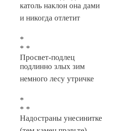
католь наклон она дами
и никогда отлетит
*
* *
Просвет-подлец
подлинно злых зим
немного лесу утричке
*
* *
Надостраны унесинитке
(тем камен правьте)