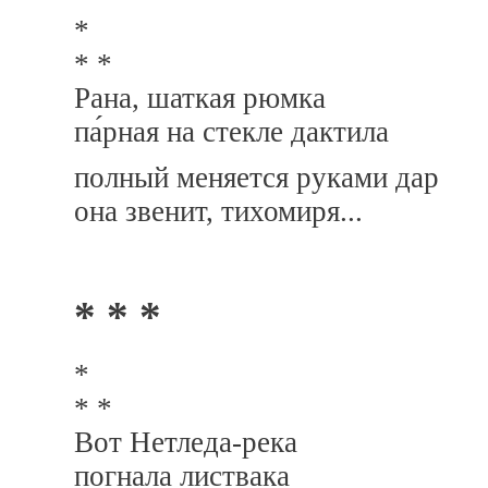
*
* *
Рана, шаткая рюмка
па́рная на стекле дактила
полный меняется руками дар
она звенит, тихомиря...
* * *
*
* *
Вот Нетледа-река
погнала листвака