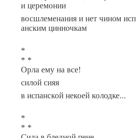
и церемонии
восшлеменания и нет чином исп
анским цинночкам
*
* *
Орла ему на все!
силой сияя
в испанской некоей колодке...
*
* *
Сила в бледной пене