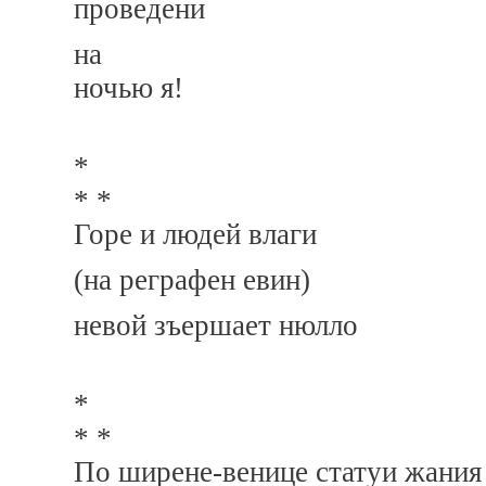
проведени
на
ночью я!
*
* *
Горе и людей влаги
(на реграфен евин)
невой зъершает нюлло
*
* *
По ширене-венице статуи жания