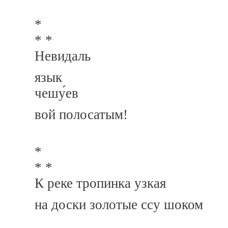
*
* *
Невидаль
язык
чешу́ев
вой полосатым!
*
* *
К реке тропинка узкая
на доски золотые ссу шоком