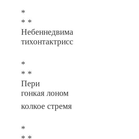
*
* *
Небеннедвима
тихонтактрисс
*
* *
Пери
гонкая лоном
колкое стремя
*
* *