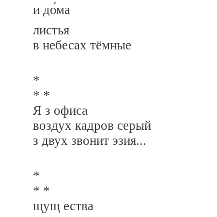
и до́ма
листья
в небесах тёмные
*
* *
Я з офиса
воздух кадров серый
з двух звонит эзия...
*
* *
щущ ества