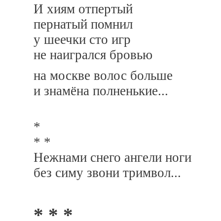
И хиям отпертый
пернатый помнил
у шеечки сто игр
не наигрался бровью
на москве волос больше
и знамёна полненькие...
*
* *
Нежнами снего ангели ноги
без симу звони тримвол...
* * *