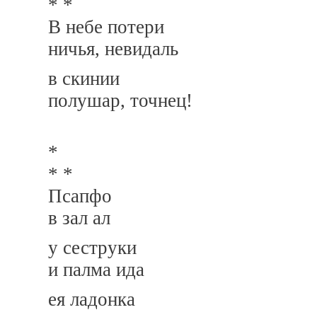
* *
В небе потери
ничья, невидаль
в скинии
полушар, точнец!
*
* *
Псапфо
в зал ал
у сеструки
и палма ида
ея ладонка