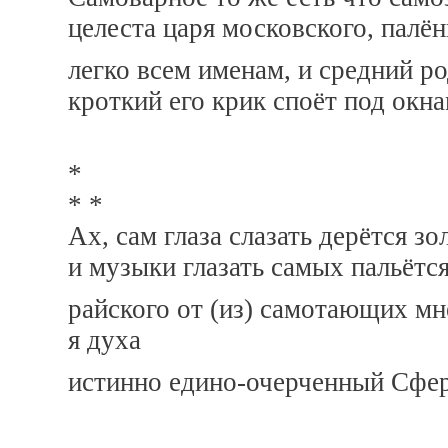
целеста царя московского, палё
легко всем именам, и средний ро
кроткий его крик споёт под окна
*
* *
Ах, сам глаза слазать дерётся зо
и музыки глазать самых пальётс
райского от (из) самотающих м
я духа
истинно едино-очерченный Сфе