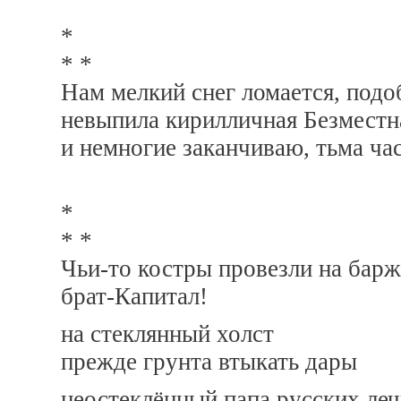
*
* *
Нам мелкий снег ломается, подо
невыпила кирилличная Безместн
и немногие заканчиваю, тьма ча
*
* *
Чьи-то костры провезли на бар
брат-Капитал!
на стеклянный холст
прежде грунта втыкать дары
неостеклённый папа русских леч