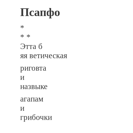
Псапфо
*
* *
Этта б
яя ветическая
риговта
и
назвыке
агапам
и
грибочки