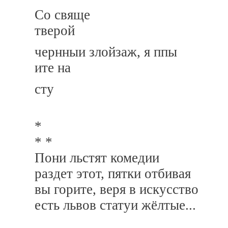
Со свяще
тверой
чернныи злойзаж, я ппы
ите на
сту
*
* *
Пони льстят комедии
раздет этот, пятки отбивая
вы горите, веря в искусство
есть львов статуи жёлтые...