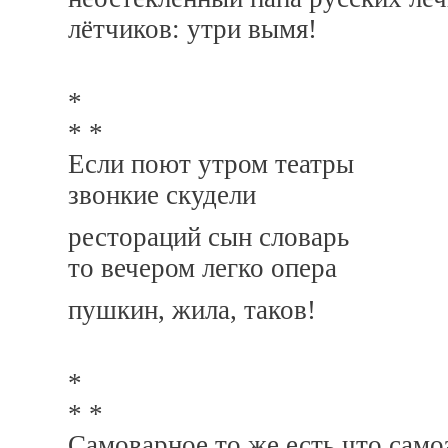
лётчиков: утри вымя!
*
* *
Если поют утром театры
звонкие скудели
рестораций сын словарь
то вечером легко опера
пушкин, жила, таков!
*
* *
Самоварное то же есть что само