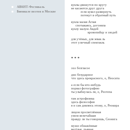
куклы движутся по кругу
АВАНТ-Фестиваль
не касаются друг друга
Биеннале поэтов в Москве
если кукол развернуть
потекут в обратный путь
кукла малая Аглая
спотыкаясь, догоняла
куклу малую Авдей
кровопийцу и злодей
для учёных, для зевак ль
этот уличный спектакль
* * *
эхо безгласое
дно безударное
что здесь прекрасного, о, Неосита
а если бы кто-нибудь
порвал фотографию
ты улыбнулась ли, о, Реотепа
там астрофизика
здесь философия
я и сам дивлюсь этому, о, Реокира
лицом просветлённая
умом величайшая
правду ли ты говоришь, Сеонига
мужи обнажённые
весёлые, пьяные