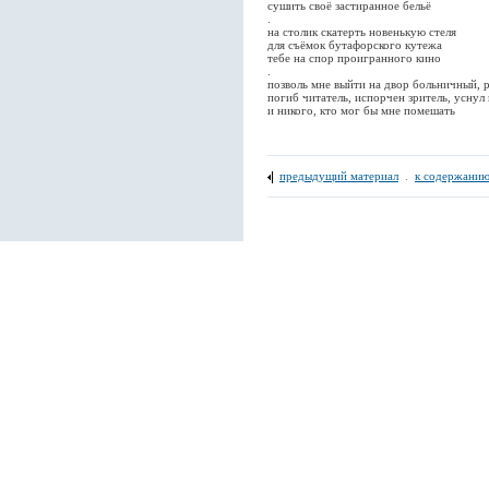
сушить своё застиранное бельё
.
на столик скатерть новенькую стеля
для съёмок бутафорского кутежа
тебе на спор проигранного кино
.
позволь мне выйти на двор больничный, 
погиб читатель, испорчен зритель, уснул
и никого, кто мог бы мне помешать
предыдущий материал
.
к содержанию