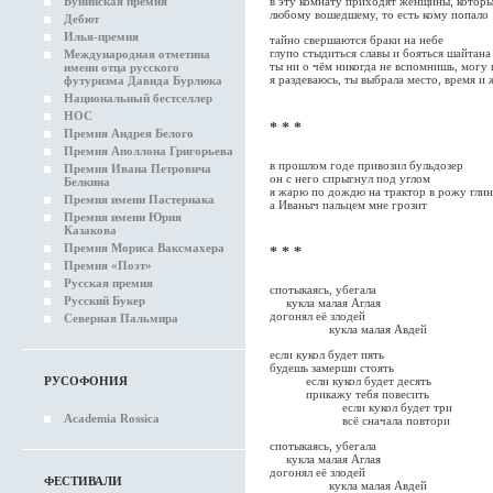
Бунинская премия
в эту комнату приходят женщины, которы
любому вошедшему, то есть кому попало
Дебют
Илья-премия
тайно свершаются браки на небе
глупо стыдиться славы и бояться шайтана
Международная отметина
ты ни о чём никогда не вспомнишь, могу 
имени отца русского
я раздеваюсь, ты выбрала место, время и
футуризма Давида Бурлюка
Национальный бестселлер
НОС
* * *
Премия Андрея Белого
Премия Аполлона Григорьева
в прошлом годе привозил бульдозер
Премия Ивана Петровича
он с него спрыгнул под углом
Белкина
я жарю по дождю на трактор в рожу гли
Премия имени Пастернака
а Иваныч пальцем мне грозит
Премия имени Юрия
Казакова
Премия Мориса Ваксмахера
* * *
Премия «Поэт»
Русская премия
спотыкаясь, убегала
Русский Букер
кукла малая Аглая
догонял её злодей
Северная Пальмира
кукла малая Авдей
если кукол будет пять
будешь замерши стоять
если кукол будет десять
РУСОФОНИЯ
прикажу тебя повесить
если кукол будет три
Academia Rossica
всё сначала повтори
спотыкаясь, убегала
кукла малая Аглая
догонял её злодей
ФЕСТИВАЛИ
кукла малая Авдей