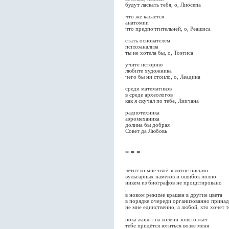
будут ласкать тебя, о, Лиосепа
что же касается
анатомии
что предпочтительней, о, Реашиса
стать основателем
психоанализа
ты не хотела бы, о, Тоэтиса
учите историю
любите художника
чего бы ни стоило, о, Леадина
среди математиков
в среде археологов
как я скучал по тебе, Лиичана
радиотехника
аэромеханика
долина бы добрая
Совет да Любовь
* * *
летит ко мне твоё золотое письмо
вульгарных намёков и ошибок полно
никем из биографов не процитировано
.
в новом режиме крашен в другие цвета
в порядке очереди организованно прина
не мне единственно, а любой, кто хочет т
.
пока живот на колени золото льёт
тебе придётся ютиться возле меня