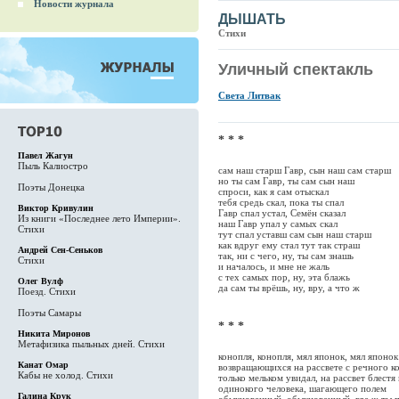
Новости журнала
ДЫШАТЬ
Стихи
Уличный спектакль
Света Литвак
* * *
Павел Жагун
Пыль Калиостро
сам наш старш Гавр, сын наш сам старш
но ты сам Гавр, ты сам сын наш
Поэты Донецка
спроси, как я сам отыскал
тебя средь скал, пока ты спал
Виктор Кривулин
Гавр спал устал, Семён сказал
Из книги «Последнее лето Империи».
наш Гавр упал у самых скал
Стихи
тут спал уставш сам сын наш старш
как вдруг ему стал тут так страш
Андрей Сен-Сеньков
так, ни с чего, ну, ты сам знашь
Стихи
и началось, и мне не жаль
с тех самых пор, ну, эта блажь
Олег Вулф
да сам ты врёшь, ну, вру, а что ж
Поезд. Стихи
Поэты Самары
* * *
Никита Миронов
Метафизика пыльных дней. Стихи
конопля, конопля, мял японок, мял японок
Канат Омар
возвращающихся на рассвете с речного к
Кабы не холод. Стихи
только мельком увидал, на рассвет блест
одинокого человека, шагающего полем
Галина Крук
обыкновенный, обыкновенный, где ж ты п