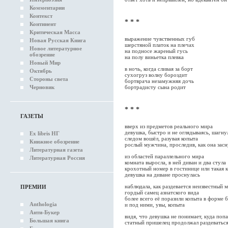
Комментарии
Контекст
* * *
Континент
Критическая Масса
выражение чувственных губ
Новая Русская Книга
шерстяной платок на плечах
Новое литературное
на подносе жареный гусь
обозрение
на полу виньетка плевка
Новый Мир
в ночь, когда сливая за борт
Октябрь
сухогруз волну бороздит
Стороны света
бортврача незамужняя дочь
Черновик
бортрадисту сына родит
* * *
ГАЗЕТЫ
вверх из предметов реального мира
девушка, быстро и не оглядываясь, шагну
Ex libris НГ
следом вошёл, разувая копыта
Книжное обозрение
рослый мужчина, проследив, как она засн
Литературная газета
из областей параллельного мира
Литературная Россия
комната выросла, в ней диван и два стула
крохотный номер в гостинице или такая 
девушка на диване проснулась
наблюдала, как раздевается неизвестный
ПРЕМИИ
гордый самец азиатского вида
более всего её поразили копыта в форме 
Anthologia
и под ними, увы, копыта
Анти-Букер
видя, что девушка не понимает, куда попа
Большая книга
статный пришелец продолжал раздеватьс