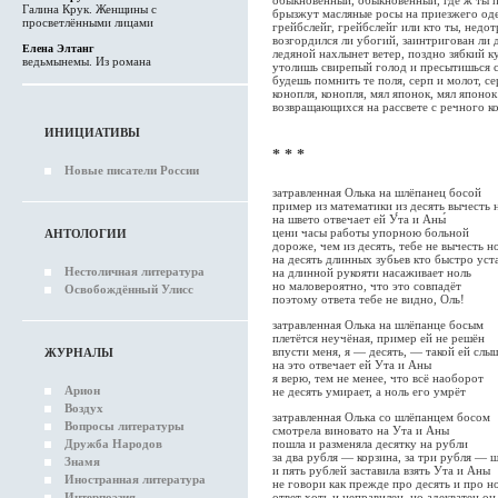
Галина Крук. Женщины с
брызжут масляные росы на приезжего о
просветлёнными лицами
грейбслейг, грейбслейг или кто ты, недо
возгордился ли убогий, заинтригован ли 
Елена Элтанг
ледяной нахлынет ветер, поздно зябкий к
ведьмынемы. Из романа
утолишь свирепый голод и пресытишься 
будешь помнить те поля, серп и молот, с
конопля, конопля, мял японок, мял японок
возвращающихся на рассвете с речного к
ИНИЦИАТИВЫ
* * *
Новые писатели России
затравленная Олька на шлёпанец босой
пример из математики из десять вычесть 
на швето отвечает ей У́та и Аны́
цени часы работы упорною больной
АНТОЛОГИИ
дороже, чем из десять, тебе не вычесть н
на десять длинных зубьев кто быстро уст
Нестоличная литература
на длинной рукояти насаживает ноль
но маловероятно, что это совпадёт
Освобождённый Улисс
поэтому ответа тебе не видно, Оль!
затравленная Олька на шлёпанце босым
плетётся неучёная, пример ей не решён
впусти меня, я — десять, — такой ей слы
ЖУРНАЛЫ
на это отвечает ей Ута и Аны
я верю, тем не менее, что всё наоборот
Арион
не десять умирает, а ноль его умрёт
Воздух
затравленная Олька со шлёпанцем босом
Вопросы литературы
смотрела виновато на Ута и Аны
Дружба Народов
пошла и разменяла десятку на рубли
за два рубля — корзина, за три рубля — 
Знамя
и пять рублей заставила взять Ута и Аны
Иностранная литература
не говори как прежде про десять и про н
Интерпоэзия
ответ хоть и неправилен, но адекватен он