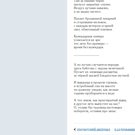
Там за окнами черно
наглухо закрытых спален.
Воздух кучами навален,
и не видно ничего.
Пахнет брошенной пекарней
и сгоревшим молоком,
с каждым вечером угарней
свет, обмотанный платком.
Календарная химера
усмехается не зря:
это лето без примера —
время без календаря.
______________
А по ночам случаются нередко
здесь бабочки с ладонь величиной.
Пугает их зловещая расцветка
за чёрной маской бледностью мучной.
И ящерицы в прорези глазные,
и ястребиный глаз на высоте
по-разному увидят, как лесные
гадюки пробираются к воде.
А что земля, как приоткрытый ящик,
в другое лето выпустит на нас?
О, только бы чудовищ настоящих
поберегла, оставив про запас.
предыдущий материал
.
к содержанию