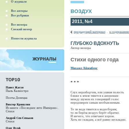
О журнале
ВОЗДУХ
Все авторы
Все рубрики
2011, №4
Все номера
Свежий номер
предыдущий материал
.
к содержанию
Новости журнала
ГЛУБОКО ВДОХНУТЬ
Автор номера
Стихи одного года
Михаил Айзенберг
* * *
Павел Жагун
Пыль Калиостро
Слух неразборчив, или ушная полость
ближе к земле тянется к анонимам:
Поэты Донецка
между шумов их говорящий голос
передоверен самым необъяснимым.
Виктор Кривулин
Из книги «Последнее лето Империи».
То ли вода тянется к водосборам,
Стихи
то ли берёза воздух берёт обратно.
И ничего, что отвечают хором.
Андрей Сен-Сеньков
Хоть по складам, а всё равно нескладно.
Стихи
Олег Вулф