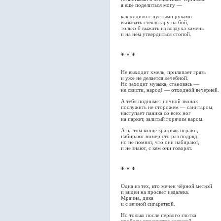
я ещё поделиться могу —
как ходили с пустыми руками
вызывать стеклотару на бой,
только б выжать из воздуха камень
и на нём утвердиться стопой.
* * *
Не выходит хмель, прилипает грязь
и уже не делается лечебной.
Но заходит музыка, становясь —
не свисти, народ! — отходной вечерней.
А тебя поднимет ночной звонок
послужить не сторожем — санитаром;
наступает паника со всех ног
на паркет, залитый горячим варом.
А на том конце краковяк играют,
набирают номер сто раз подряд,
но не помнят, что́ они набирают,
и не знают, с кем они говорят.
* * *
Одна из тех, кто мечен чёрной меткой
и виден на просвет издалека.
Мрачна, дика
и с вечной сигареткой.
Но только после первого глотка