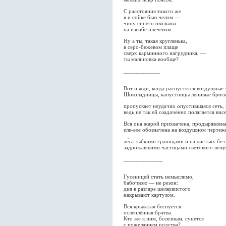
С расстояния такого же
я и сойке бью челом —
чину синего околыша
на изгибе плечевом.
Ну а ты, такая кругленька,
в серо-бежевом плаще
сверх карминного нагрудника, —
ты малиновка вообще?
____________
Вот и жди, когда распустятся воздушные 
Шоколадницы, капустницы ленивые брос
пропускает неудачно опустившаяся сеть,
ведь не так ей озадаченно полагается висе
Вся она жарой прихвачена, продырявлена
еле-еле обозначена на воздушном чертеж
ле́са зыбкими границами и на листьях без
задрожавшими частицами светового веще
_____________
Гусеницей стать немыслимо,
бабочкою — не резон:
дня в разгаре шелковистого
накрывают картузо́м.
Вся крылатая беснуется
ослеплённая братва.
Кто же к ним, болезным, сунется
с пожеланием родства?