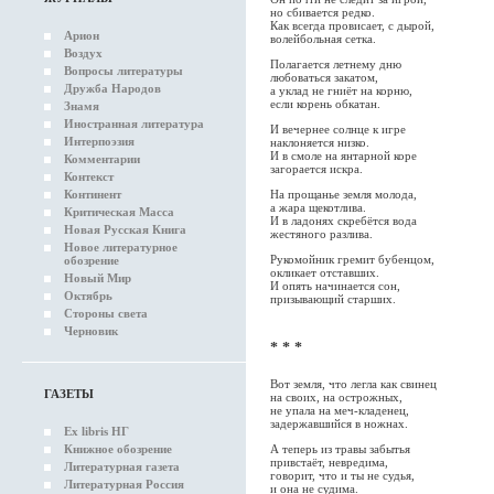
но сбивается редко.
Как всегда провисает, с дырой,
Арион
волейбольная сетка.
Воздух
Полагается летнему дню
Вопросы литературы
любоваться закатом,
Дружба Народов
а уклад не гниёт на корню,
если корень обкатан.
Знамя
Иностранная литература
И вечернее солнце к игре
Интерпоэзия
наклоняется низко.
И в смоле на янтарной коре
Комментарии
загорается искра.
Контекст
Континент
На прощанье земля молода,
а жара щекотлива.
Критическая Масса
И в ладонях скребётся вода
Новая Русская Книга
жестяного разлива.
Новое литературное
Рукомойник гремит бубенцом,
обозрение
окликает отставших.
Новый Мир
И опять начинается сон,
Октябрь
призывающий старших.
Стороны света
Черновик
* * *
Вот земля, что легла как свинец
ГАЗЕТЫ
на своих, на острожных,
не упала на меч-кладенец,
задержавшийся в ножнах.
Ex libris НГ
Книжное обозрение
А теперь из травы забытья
привстаёт, невредима,
Литературная газета
говорит, что и ты не судья,
Литературная Россия
и она не судима.