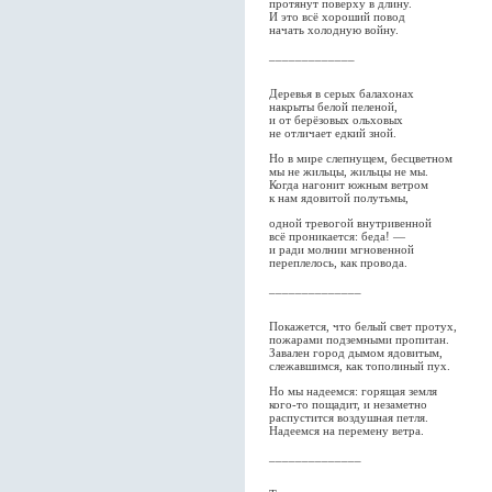
протянут поверху в длину.
И это всё хороший повод
начать холодную войну.
_____________
Деревья в серых балахонах
накрыты белой пеленой,
и от берёзовых ольховых
не отличает едкий зной.
Но в мире слепнущем, бесцветном
мы не жильцы, жильцы не мы.
Когда нагонит южным ветром
к нам ядовитой полутьмы,
одной тревогой внутривенной
всё проникается: беда! —
и ради молнии мгновенной
переплелось, как провода.
______________
Покажется, что белый свет протух,
пожарами подземными пропитан.
Завален город дымом ядовитым,
слежавшимся, как тополиный пух.
Но мы надеемся: горящая земля
кого-то пощадит, и незаметно
распустится воздушная петля.
Надеемся на перемену ветра.
______________