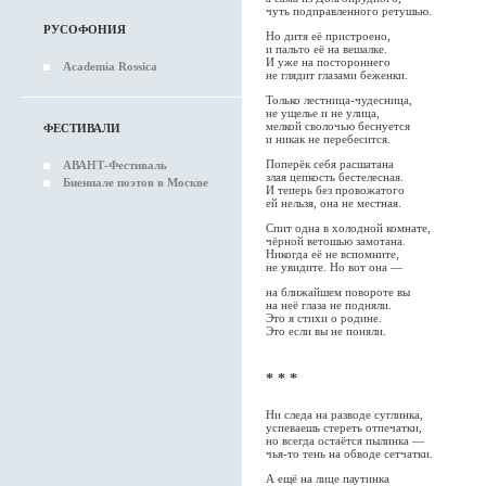
чуть подправленного ретушью.
РУСОФОНИЯ
Но дитя её пристроено,
и пальто её на вешалке.
И уже на постороннего
Academia Rossica
не глядит глазами беженки.
Только лестница-чудесница,
не ущелье и не улица,
мелкой сволочью беснуется
ФЕСТИВАЛИ
и никак не перебесится.
Поперёк себя расшатана
АВАНТ-Фестиваль
злая цепкость бестелесная.
Биеннале поэтов в Москве
И теперь без провожатого
ей нельзя, она не местная.
Спит одна в холодной комнате,
чёрной ветошью замотана.
Никогда её не вспомните,
не увидите. Но вот она —
на ближайшем повороте вы
на неё глаза не подняли.
Это я стихи о родине.
Это если вы не поняли.
* * *
Ни следа на разводе суглинка,
успеваешь стереть отпечатки,
но всегда остаётся пылинка —
чья-то тень на обводе сетчатки.
А ещё на лице паутинка