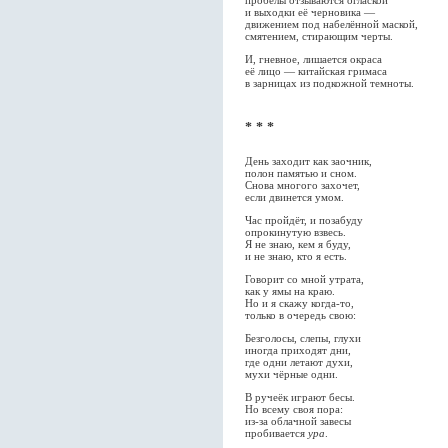
пробелы отзываются оглаской
и выходки её черновика —
движением под набелённой маской,
смятением, стирающим черты.
И, гневное, лишается окраса
её лицо — китайская гримаса
в зарницах из подкожной темноты.
* * *
День заходит как заочник,
полон памятью и сном.
Снова многого захочет,
если двинется умом.
Час пройдёт, и позабуду
опрокинутую взвесь.
Я не знаю, кем я буду,
и не знаю, кто я есть.
Говорит со мной утрата,
как у ямы на краю.
Но и я скажу когда-то,
только в очередь свою:
Безголосы, слепы, глухи
иногда приходят дни,
где одни летают духи,
мухи чёрные одни.
В ручеёк играют бесы.
Но всему своя пора:
из-за облачной завесы
пробивается
ура
.