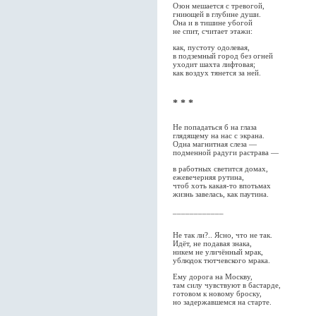
Озон мешается с тревогой,
гниющей в глубине души.
Она и в тишине убогой
не спит, считает этажи:
как, пустоту одолевая,
в подземный город без огней
уходит шахта лифтовая;
как воздух тянется за ней.
* * *
Не попадаться б на глаза
глядящему на нас с экрана.
Одна магнитная слеза —
подменной радуги растрава —
в работных светится домах,
ежевечерняя рутина,
чтоб хоть какая-то впотьмах
жизнь завелась, как паутина.
____________
Не так ли?.. Ясно, что не так.
Идёт, не подавая знака,
никем не уличённый мрак,
ублюдок тютчевского мрака.
Ему дорога на Москву,
там силу чувствуют в бастарде,
готовом к новому броску,
но задержавшемся на старте.