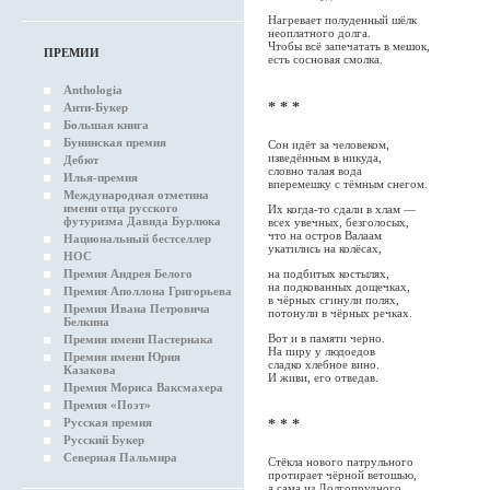
Нагревает полуденный шёлк
неоплатного долга.
Чтобы всё запечатать в мешок,
ПРЕМИИ
есть сосновая смолка.
Anthologia
* * *
Анти-Букер
Большая книга
Бунинская премия
Сон идёт за человеком,
изведённым в никуда,
Дебют
словно талая вода
Илья-премия
вперемешку с тёмным снегом.
Международная отметина
имени отца русского
Их когда-то сдали в хлам —
футуризма Давида Бурлюка
всех увечных, безголосых,
что на остров Валаам
Национальный бестселлер
укатились на колёсах,
НОС
на подбитых костылях,
Премия Андрея Белого
на подкованных дощечках,
Премия Аполлона Григорьева
в чёрных сгинули полях,
Премия Ивана Петровича
потонули в чёрных речках.
Белкина
Вот и в памяти черно.
Премия имени Пастернака
На пиру у людоедов
Премия имени Юрия
сладко хлебное вино.
Казакова
И живи, его отведав.
Премия Мориса Ваксмахера
Премия «Поэт»
Русская премия
* * *
Русский Букер
Северная Пальмира
Стёкла нового патрульного
протирает чёрной ветошью,
а сама из Долгопрудного,