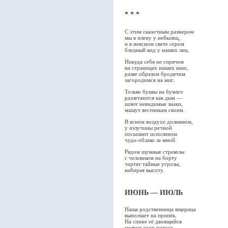
* * *
С этим сказочным размером
мы в плену у небылиц,
и в неясном свете сером
бледный вид у наших лиц.
Никуда себя не спрячем
на страницах наших книг,
разве образом бродячим
загородимся на миг.
Только буквы на бумаге
разлетаются как дым —
шлют невидимые знаки,
машут вестникам своим.
В ясном воздухе долинном,
у излучины речной
посылают исполином
чудо-облако за мной.
Рядом шумные стрекозы
с человеком на борту
чертят тайные угрозы,
набирая высоту.
ИЮНЬ — ИЮЛЬ
Наша родственница ящерица
выползает на припёк.
На спине её двоящийся
мелких искр поясок.