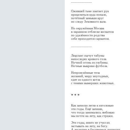
____________
Ожившей тьме хватает рук
прицелиться куда попало,
почётный замыкая круг
по следу Земляного вала.
Но окружённая Москва
в экранном отблеске косматом
по удалённости родства
себе приходится сарматом.
____________
Людские скачут табуны
напоследях кривого гола.
Ночной огонь из глубины.
Ночные выкрики футбола.
Непрояснённые тела
желаний, миру неугодных,
едят из одного котла
с тенями вымерших животных.
* * *
Как записки легли к изголовью
эти годы. Ещё запиши,
что тогда занимались любовью
мы почти на лету, как стрижи.
Эти годы, никто не учил их
застывать на лету, на бегу.
А листками в бесцветных чернилах