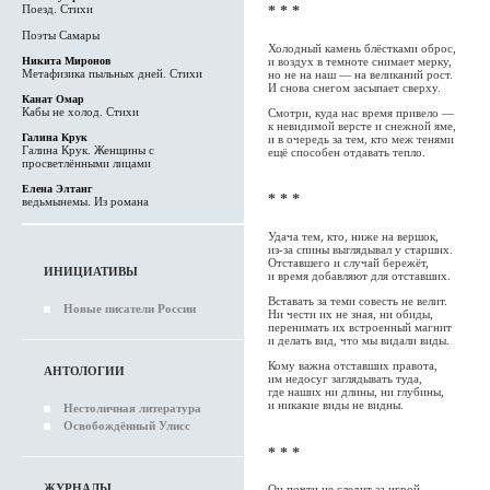
Поезд. Стихи
* * *
Поэты Самары
Холодный камень блёстками оброс,
и воздух в темноте снимает мерку,
Никита Миронов
Метафизика пыльных дней. Стихи
но не на наш — на великаний рост.
И снова снегом засыпает сверху.
Канат Омар
Кабы не холод. Стихи
Смотри, куда нас время привело —
к невидимой версте и снежной яме,
Галина Крук
и в очередь за тем, кто меж тенями
Галина Крук. Женщины с
ещё способен отдавать тепло.
просветлёнными лицами
Елена Элтанг
* * *
ведьмынемы. Из романа
Удача тем, кто, ниже на вершок,
из-за спины выглядывал у старших.
Отставшего и случай бережёт,
ИНИЦИАТИВЫ
и время добавляют для отставших.
Вставать за теми совесть не велит.
Новые писатели России
Ни чести их не зная, ни обиды,
перенимать их встроенный магнит
и делать вид, что мы видали виды.
Кому важна отставших правота,
АНТОЛОГИИ
им недосуг заглядывать туда,
где наших ни длины, ни глубины,
и никакие виды не видны.
Нестоличная литература
Освобождённый Улисс
* * *
ЖУРНАЛЫ
Он почти не следит за игрой,