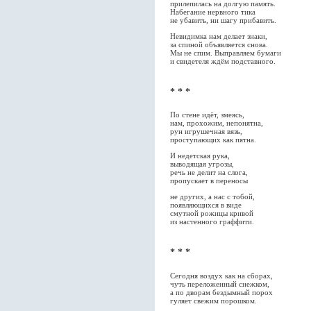
прилепилась на долгую память.
Набегание нервного тика
не убавить, ни шагу прибавить.
Невидимка нам делает знаки,
за спиной объявляется снова.
Мы не спим. Выправляем бумаги
и свидетеля ждём подставного.
* * *
По стене идёт, змеясь,
нам, прохожим, непонятна,
рун игрушечная вязь,
проступающих как пятна.
И недетская рука,
выводящая угрозы,
речь не делит на слога,
пропускает в переносы
не других, а нас с тобой,
появляющихся в виде
смутной рожицы кривой
из настенного граффити.
* * *
Сегодня воздух как на сборах,
чуть переложенный снежком,
а по дворам бездымный порох
гуляет свежим порошком.