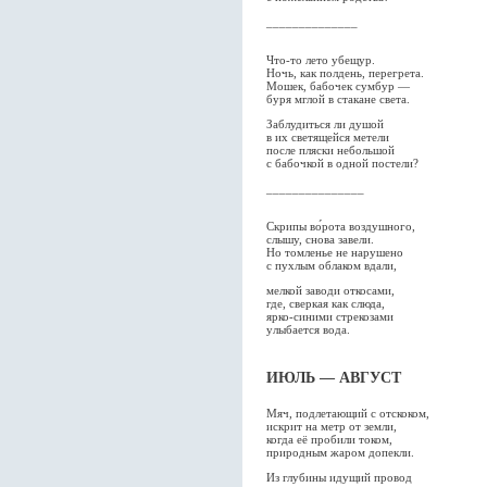
______________
Что-то лето убещур.
Ночь, как полдень, перегрета.
Мошек, бабочек сумбур —
буря мглой в стакане света.
Заблудиться ли душой
в их светящейся метели
после пляски небольшой
с бабочкой в одной постели?
_______________
Скрипы во́рота воздушного,
слышу, снова завели.
Но томленье не нарушено
с пухлым облаком вдали,
мелкой заводи откосами,
где, сверкая как слюда,
ярко-синими стрекозами
улыбается вода.
ИЮЛЬ — АВГУСТ
Мяч, подлетающий с отскоком,
искрит на метр от земли,
когда её пробили током,
природным жаром допекли.
Из глубины идущий провод