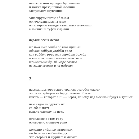
пусть по ним проедет бронешина
и колёса праздничной колонны
заспускают неуклонно
заполируем питьё облаком
отпечатавшимся на лице
от которого взгляды становятся влажными
а зонтики и туфли сырыми
первая песня песка
только снег сошёл облака пришли
облака сойдут упадёт роса
как сойдёт роса так зарядит дождь
а как прекратит темноты не жди
темноты не бу- на́ море светло
на земле светло и на небесах
2.
пассажиры городского транспорта обсуждают
что в петербурге не будут гонять облака
какого — говорят они — чёрта, почему над москвой будут а тут нет
нам надоело сдувать их
со лба и плеч
вешать одежду на печь
отопление в этом году
отключено слишком рано
холодно в тёмных квартирах
аж балаганная белиберда
что свербит и шуршит и мигает