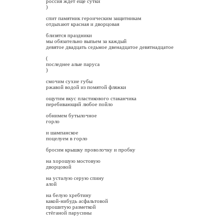
россия ждёт ещё сутки
)
спит памятник героическим защитникам
отдыхают красная и дворцовая
близятся праздники
мы обязательно выпьем за каждый
девятое двадцать седьмое двенадцатое девятнадцатое
(
последнее алые паруса
)
смочим сухие губы
ржавой водой из помятой фляжки
ощутим вкус пластикового стаканчика
перебивающий любое пойло
обнимем бутылочное
горло
и шампанское
поцелуем в горло
бросим крышку проволочку и пробку
на хорошую мостовую
дворцовой
на усталую серую спину
алой
на белую хребтину
какой-нибудь асфальтовой
прошитую разметкой
стёганой парусины