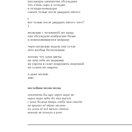
пассажиры электрички обсуждают
что очень сыро и холодно
и огурцы-помидоры
сажать только после двадцать пятого
(
вот только после двадцать пятого чего?
)
несколько с половиной лет назад
они обсуждали ноябрьские белые
и новопоявившуюся мокрицу
через несколько недель они сочли
лето вообще бесполезным
потому что одни цветы
ни лука тебе ни морковки
ни укропа в салат покрошить покупной
ни солить ни cварить
и даже молоко
зако-
последняя песня песка
отлететь бы щас через море не-
через море неба до тех высот
с коих божья тварь хлеба нам снесёт
на крылах её чёрно молоко
по усам её всё тепло стекло
никому не попало в рот