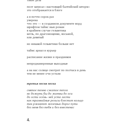
такие дела
поэт записал «настоящий балтийский шторм»
это отображается в блоге
а я почти сорок раз
уверена
что это — в созданном документе ворд
шрифтом таймс нью роман
в крайнем случае гельветика
кегль, по драгомощенко, восьмой,
или девятый
но никакой гельветики больше нет
таймс ариал и курьер
расписание жизни и праздников
непреднамеренные выходные
а на нас солнце смотрит по полчаса в день
тем не менее очи устали
третья песня песка
снятое темно сжатое тепло
но дожать бы до жатвы до оси
до ости́ осе́нь- ней уста ласти
как трамвайные рельсы блестит кольцо
так ржавеют железных дорог пути
без меня без тебя и без вместенас
4.