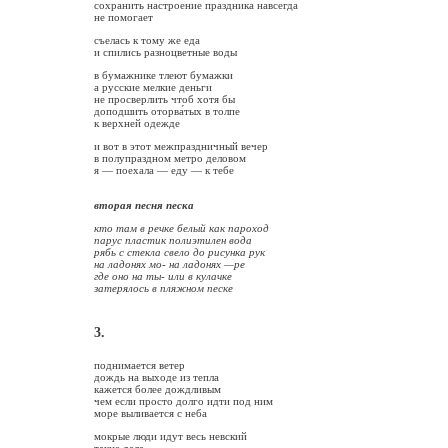
сохранить настроение праздника навсегда
не помогает
съелась к тому же еда
и спились разноцветные воды
в бумажнике тлеют бумажки
а русские мелкие деньги
не просверлить чтоб хотя бы
доподшить оторва́тых в толпе
к верхней одежде
и вот в этот межпраздничный вечер
в полупраздном метро деловом
я — поехала — еду — к тебе
вторая песня песка
кто там в речке белый как пароход
парус пластик полиэтилен вода
рябь с стекла свело до рисунка рук
на ладонях мо- на ладонях —ре
где оно на ты- или в кулачке
затерялось в пляжном песке
3.
поднимается ветер
дождь на выходе из тепла
кажется более дождливым
чем если просто долго идти под ним
море выливается с неба
мокрые люди идут весь невский