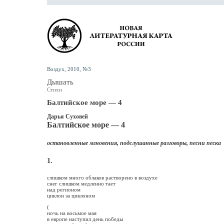
Воздух, 2010, №3
Дышать
Стихи
Балтийское море — 4
Дарья Суховей
Балтийское море — 4
остановленные мгновения, подслушанные разговоры, песни песка
1.
слишком много облаков растворено в воздухе
снег слишком медленно тает
над регионом
циклон за циклоном
(
ночь на восьмое мая
в европе наступил день победы