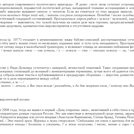
их авторов современного поэтического авангарда». И далее: «поэт легко сочетает остро
 переполненной, порывистой поэтической речью, насыщенной тонкими ассоциациями и ал
 либо заведомо вызывают скепсис у читателя. Если же отвлечься от этих щедрых авансов,
носом налитьсе бекре пкий чай, / выпить ссы рком глазированным. Потебня / тоже голодн
отчётливой гендерной составляющей:
Просыпаешься утром рядом с чужим / мужчиной, пере
отворения — выясняется, что чужой мужчина на самом деле муж героини, предполагаемы
ным здоровьем, адекватностью мировосприятия и отсутствием надрыва.
тессы (р. 1977) отсылает к штампованному языку библио-описаний диссертационных соч
 счёту книгу вошли стихи из нескольких изданных книг и чуть-чуть неизданного. Простран
ают оптику взора в малообычной траектории, и возникает отнюдь не анонимно-пейзажная фо
, / ночью выпала снега — она устала, / у — лежала — ста — столько лежала — ла, / от
тво у Нади Делаланд сочетается с камерной, личностной тематикой. Такое соединение пр
ьклорных стилизаций до коллажей с компьютерными терминами; лучше всего ей удаются стих
д собрала новые тексты и публиковавшиеся в предыдущих сборниках — впрочем, разместил
ые то и дело перекликаются между собой.
ставка, а за — /
 нелепо — лепили, и Вас там нельзя / разглядеть, и до дна напрягая глаза, / потому что В
верситетской поэзии.
 2008 года, тогда же вышел и первый «День открытых окон», включавший в себя стихи и про
 аспирантурах разных городов России. Это как известные в литературной среде имена, лаур
публикуются впервые или почти впервые (Анастасия Кыштымова, Степан Бранд, Татьяна Попо
зей. / Это такой храм. Муравьи и жуки сторожат / Стёклышки от очков и щипчики для но
таются птицы / болтать и ужинать, // а земле полусонно, / тесно, темно и сыро / 