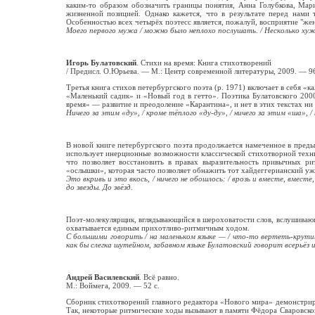
каким-то образом обозначить границы понятия, Анна Голубкова, Мар
жизненной позицией. Однако кажется, что в результате перед нами 
Особенностью всех четырёх поэтесс является, пожалуй, восприятие "жен
Моего первого мужа / можно было неплохо послушать. / Несколько хуж
Игорь Булатовский
. Стихи на время: Книга стихотворений
/ Предисл. О.Юрьева. — М.: Центр современной литературы, 2009. — 96
Третья книга стихов петербургского поэта (р. 1971) включает в себя «
«Маленький садик» и «Новый год в гетто». Поэтика Булатовского 200
время» — развитие и преодоление «Карантина», и нет в этих текстах ни с
Ничего за этим «ду», / кроме тёплого «ду-ду», / ничего за этим «ша»,
В новой книге петербургского поэта продолжается намеченное в пред
использует инерционные возможности классической стихотворной техни
что позволяет восстановить в правах выразительность привычных ри
«ослышки», которая часто позволяет обнажить тот хайдеггерианский у
Это вкривь и это вкось, / ничего не обошлось: / врозь и вместе, вместе, 
до звезды. До звёзд.
Поэт-молекулярщик, вглядывающийся в шероховатости слов, вслушивающ
охватывается единым прихотливо-ритмичным ходом.
С большими говорить / на маленьком языке — / что-то вертеть-крутить
как бы слегка шутейном, забавном языке Булатовский говорит всерьёз и
Андрей Василевский
. Всё равно.
М.: Воймега, 2009. — 52 с.
Сборник стихотворений главного редактора «Нового мира» демонстрируе
Так, некоторые ритмические ходы вызывают в памяти Фёдора Сваровског