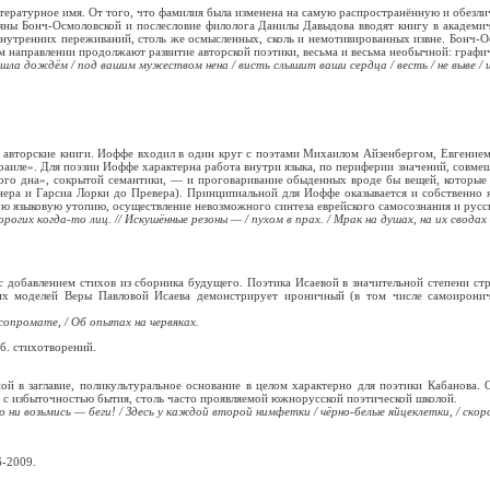
тературное имя. От того, что фамилия была изменена на самую распространённую и обезлич
яны Бонч-Осмоловской и послесловие филолога Данилы Давыдова вводят книгу в академич
тренних переживаний, столь же осмысленных, сколь и немотивированных извне. Бонч-Ос
м направлении продолжают развитие авторской поэтики, весьма и весьма необычной: графи
ошла дождём / под вашим мужеством нена / висть слышит ваши сердца / весть / не выве / 
авторские книги. Иоффе входил в один круг с поэтами Михаилом Айзенбергом, Евгением С
Израиле». Для поэзии Иоффе характерна работа внутри языка, по периферии значений, совм
рого дна», сокрытой семантики, — и проговаривание обыденных вроде бы вещей, которы
ра и Гарсиа Лорки до Превера). Принципиальной для Иоффе оказывается и собственно яз
ю языковую утопию, осуществление невозможного синтеза еврейского самосознания и русс
огих когда-то лиц. // Искушённые резоны — / пухом в прах. / Мрак на душах, на их сводах
 с добавлением стихов из сборника будущего. Поэтика Исаевой в значительной степени с
их моделей Веры Павловой Исаева демонстрирует ироничный (в том числе самоирони
 сопромате, / Об опытах на червяках.
б. стихотворений.
ой в заглавие, поликультуральное основание в целом характерно для поэтики Кабанова. 
о с избыточностью бытия, столь часто проявляемой южнорусской поэтической школой.
о ни возьмись — беги! / Здесь у каждой второй нимфетки / чёрно-белые яйцеклетки, / скор
6-2009.