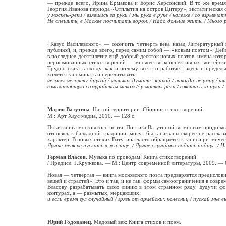
— прежде всего, Ирина Ермакова и Борис Херсонский. В то же время 
Георгия Иванова периода «Отплытия на остров Цитеру», экстатическая
у москвы-реки / взявшись за руки / мы рука в руке / налегке / со взрывча
Не спешить, в Москве посчитать ворон. / Надо дольше жить. / Много ра
«Казус Василевского» — окончить четверть века назад Литературный 
публикой, и, прежде всего, перед самим собой — «новым поэтом». Дейс
в последнее десятилетие ещё добрый десяток новых поэтов, имена кото
нерифмованных стихотворений — множество конспективных, житейских
Трудно сказать сходу, как и почему всё это работает: здесь и предел
хочется запоминать и перечитывать.
человек человеку другой / мальчик думает: я иной / никогда не умру / и
взмахивающую самурайским мечом // у москвы-реки / взявшись за руки / м
Мария Ватутина
. На той территории: Сборник стихотворений.
М.: Арт Хаус медиа, 2010. — 128 с.
Пятая книга московского поэта. Поэтика Ватутиной во многом продолжа
относясь к балладной традиции, могут быть названы скорее не расска
характер. В новых стихах Ватутина часто обращается к записи ритмиче
Лучше меня не пускать в жилище. / Лучше случайных водить подруг. / Н
Герман Власов
. Музыка по проводам: Книга стихотворений
/ Предисл. Г.Кружкова. — М.: Центр современной литературы, 2009. — 
Новая — четвёртая — книга московского поэта предваряется предислови
вещей и страстей». Это и так, и не так: формы самоограничения в сов
Власову разрабатывать свою линию в этом странном ряду. Будучи фо
контурах, а — размытых, мерцающих.
и если время гул случайный / грязь от армейских колесниц / пускай м
Юрий Годованец
. Медовый век: Книга стихов и поэм.