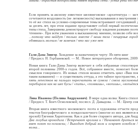
гавани / обрастая водорослями тянет верёвки сети / устье реки без теч
Если принять за аксиому известное шеллинговское «архитектура — за
сочетаются воздушность (не легковесность) высказывания и внутренняя
то её же стихи на условно-современные темы встраивают сегодняшний д
за десять лет, при этом издание представляет собой первый поэтичес
типы стиха, Завершнева демонстрирует свободу владения разными поэти
чтением». При всём уважении к высказанному мнению, позволю себе возр
...потому что найдут / только вместе // наши тела / пещерные города
обнявшись молчим / не замечая / что нас уже нет
Гали-Дана Зингер
. Хождение за назначенную черту: Из пяти книг
/ Предисл. Н. Горбаневской. — М.: Новое литературное обозрение, 200
Новая книга Гали-Даны Зингер включает в себя избранные стихотворе
второй половины 2000-х годов. Всё, собранное вместе, помогает бо
смыслом говоримого. Из новых стихов можно отметить цикл «Ваш покор
таким названием) — и существовать оттуда, а это тайное пространство
пять лепестков на пальцах пересчитать не сумела / смела муслиновый
перебирала как на шее бусы / «пить», «помнишь», «вопишь», «вопьётся» 
Лина Иванова (Полина Андрукович)
. В мире одна волна: Книга стих
/ Предисл. Т. Бонч-Осмоловской; послесл. Д. Давыдова. — М.: Центр со
Вторая книга известного московского поэта и художника отчасти про
текстов биографического и псевдосказочного (многие из них являются
прозой) Евгения Харитонова. Как и для более старшего автора, для Анд
Два голубых крокодила / Встречают кролика и / Начинают драться за 
внет поют по-псковски; / Выходит добрый волк и осврнет освобож / Д
волка...