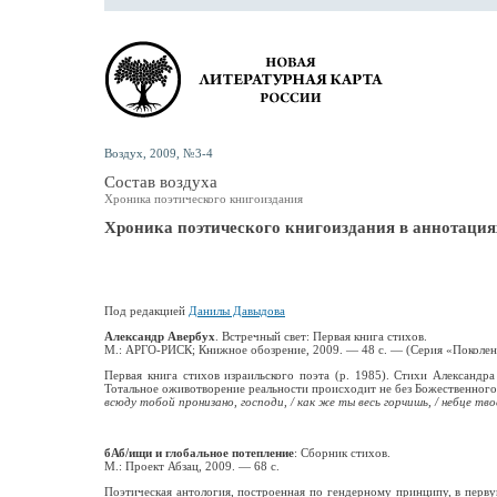
Воздух, 2009, №3-4
Состав воздуха
Хроника поэтического книгоиздания
Хроника поэтического книгоиздания в аннотация
Под редакцией
Данилы Давыдова
Александр Авербух
. Встречный свет: Первая книга стихов.
М.: АРГО-РИСК; Книжное обозрение, 2009. — 48 с. — (Серия «Поколени
Первая книга стихов израильского поэта (р. 1985). Стихи Алексан
Тотальное оживотворение реальности происходит не без Божественного у
всюду тобой пронизано, господи, / как же ты весь горчишь, / небце т
бАб/ищи и глобальное потепление
: Сборник стихов.
М.: Проект Абзац, 2009. — 68 с.
Поэтическая антология, построенная по гендерному принципу, в перву