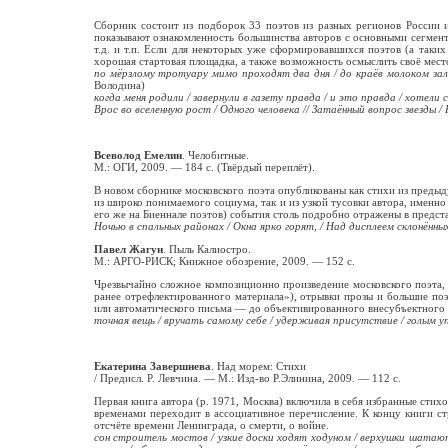
Сборник состоит из подборок 33 поэтов из разных регионов России и
показывают ознакомленность большинства авторов с основными сегмента
т.д. и т.п. Если для некоторых уже сформировавшихся поэтов (а таки
хорошая стартовая площадка, а также возможность осмыслить своё место
по мёрзлому тротуару мимо проходят два дня / до краёв молоком зали
Володина)
когда меня родили / завернули в газету правда / и это правда / хотели
Врос во вселенную рост / Одного человека // Затаённый вопрос звезды /
Всеволод Емелин
. Челобитные.
М.: ОГИ, 2009. — 184 с. (Твёрдый переплёт).
В новом сборнике московского поэта опубликованы как стихи из предыду
из широко понимаемого социума, так и из узкой тусовки автора, именн
его же на Биеннале поэтов) события столь подробно отражены в предст
Ночью в спальных районах / Окна ярко горят, / Над дисплеем склонённ
Павел Жагун
. Пыль Калиостро.
М.: АРГО-РИСК; Книжное обозрение, 2009. — 152 с.
Чрезвычайно сложное композиционно произведение московского поэта,
ранее отрефлектированного материала»), отрывки прозы и большие поэ
или автоматического письма — до объективированного внесубъектного г
точная вещь / вручать самому себе / удерживая присутствие / голым у
Екатерина Завершнева
. Над морем: Стихи
/ Предисл. Р. Левчина. — М.: Изд-во Р.Элинина, 2009. — 112 с.
Первая книга автора (р. 1971, Москва) включила в себя избранные стих
временами переходит в ассоциативное перечисление. К концу книги 
отсчёте времени Ленинграда, о смерти, о войне.
сон строитель мостов / узкие доски ходят ходуном / верхушки шатаютс