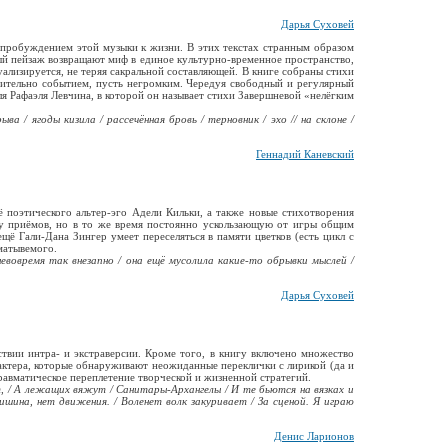
Дарья Суховей
 пробуждением этой музыки к жизни. В этих текстах странным образом
ный пейзаж возвращают миф в единое культурно-временное пространство,
ализируется, не теряя сакральной составляющей. В книге собраны стихи
твительно событием, пусть негромким. Чередуя свободный и регулярный
я Рафаэля Левчина, в которой он называет стихи Завершневой «нелёгким
 / ягоды кизила / рассечённая бровь / терновник / эхо // на склоне /
Геннадий Каневский
 поэтического альтер-эго Адели Кильки, а также новые стихотворения
ру приёмов, но в то же время постоянно ускользающую от игры общим
ё Гали-Дана Зингер умеет переселяться в памяти цветков (есть цикл с
матывемого.
невовремя так внезапно / она ещё мусолила какие-то обрывки мыслей /
Дарья Суховей
твии интра- и экстраверсии. Кроме того, в книгу включено множество
актера, которые обнаруживают неожиданные переклички с лирикой (да и
равматическое переплетение творческой и жизненной стратегий.
т, / А лежащих вяжут / Санитары-Архангелы / И те бьются на вязках и
ишина, нет движения. / Воленет волк закуривает / За сценой. Я играю
Денис Ларионов