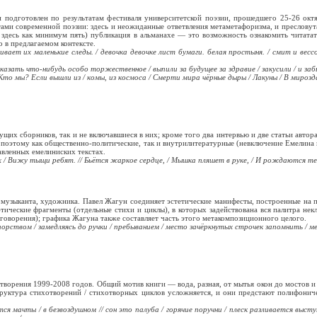
 подготовлен по результатам фестиваля университетской поэзии, прошедшего 25-26 октя
ми современной поэзии: здесь и неожиданные ответвления метаметафоризма, и пресловутая
х здесь как минимум пять) публикация в альманахе — это возможность ознакомить читатат
 в предлагаемом контексте.
вает их маленькие следы. / девочка девочке лист бумаги. белая простыня. / смит и вес
 сказать что-нибудь особо торжественное / выпили за будущее за здравие / закусили / и за
 Кто мы? Если вышли из / комы, из космоса / Смерти мира чёрные дыры / Лакуны / В мирозд
щих сборников, так и не включавшиеся в них; кроме того два интервью и две статьи автор
о поэтому как общественно-политические, так и внутрилитературные (невключение Емелин
авленных емелиниских текстах.
ых / Вижу тыщи ребят. // Бьётся жаркое сердце, / Мышка пляшет в руке, / И рождаются те
 музыканта, художника. Павел Жагун соединяет эстетические манифесты, построенные на 
тические фрагменты (отдельные стихи и циклы), в которых задействована вся палитра не
оворения); графика Жагуна также составляет часть этого метакомпозиционного целого.
порством / замедляясь до ручки / пребыванием / место зачёркнутых строчек запомнить / м
отворения 1999-2008 годов. Общий мотив книги — вода, разная, от мытья окон до мостов и
структура стихотворений / стихотворных циклов усложняется, и они предстают полифон
я мачты / в безвоздушном // сон это палуба / горячие поручни / плеск разливается выступ