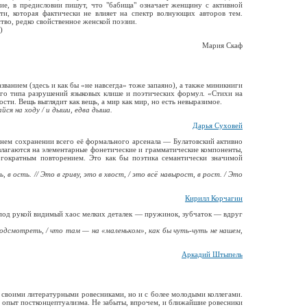
ие, в предисловии пишут, что "бабища" означает женщину с активной
ти, которая фактически не влияет на спектр волнующих авторов тем.
тво, редко свойственное женской поэзии.
)
Мария Скаф
ванием (здесь и как бы «не навсегда» тоже запаяно), а также миникниги
ого типа разрушений языковых клише и поэтических формул. «Стихи на
ости. Вещь выглядит как вещь, а мир как мир, но есть невыразимое.
йся на ходу / и дыши, едва дыша.
Дарья Суховей
нем сохранении всего её формального арсенала — Булатовский активно
злагаются на элементарные фонетические и грамматические компоненты,
ногократным повторением. Это как бы поэтика семантически значимой
ь, в ость. // Это в гриву, это в хвост, / это всё навырост, в рост. / Это
Кирилл Корчагин
 под рукой видимый хаос мелких деталек — пружинок, зубчаток — вдруг
 подсмотреть, / что там — на «маленьком», как бы чуть-чуть не нашем,
Аркадий Штыпель
о своими литературными ровесниками, но и с более молодыми коллегами.
и опыт постконцептуализма. Не забыты, впрочем, и ближайшие ровесники