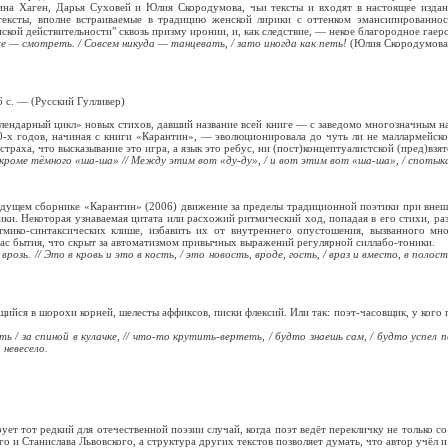
ина Хаген, Дарья Суховей и Юлия Скородумова, чьи тексты и входят в настоящее издан
тексты, вполне встраиваемые в традицию женской лирики с оттенком эмансипированнос
ской действительности" сквозь призму иронии, и, как следствие, — некое благородное гаерс
е — смотреть. / Совсем никуда — танцевать, / зато иногда как петь!
(Юлия Скородумова
 с. — (Русский Гулливер)
календарный цикл» новых стихов, давший название всей книге — с заведомо многозначным наз
0-х годов, начиная с книги «Карантин», — эволюционировала до чуть ли не маллармейск
траха, что высказывание это игра, а язык это ребус, ни (пост)концептуалистской (пред)взят
 / кроме тёмного «ша-ша» // Между этим вот «ду-ду», / и вот этим вот «ша-ша», / спотыка
ыдущем сборнике «Карантин» (2006) движение за пределы традиционной поэтики при внеш
ки. Некоторая узнаваемая цитата или расхожий ритмический ход, попадая в его стихи, ра
тмико-синтаксических клише, избавить их от внутреннего опустошения, вызванного м
жас бытия, что скрыт за автоматизмом привычных выражений регулярной силлабо-тоники.
врозь. // Это в кровь и это в кость, / это новость, вроде, гость, / враз и вместо, в полост
ийся в шорохи корней, шелесты аффиксов, писки флексий. Или так: поэт-часовщик, у кого
 / за спиной в кулачке, // что-то крутить-вертеть, / будто знаешь сам, / будто успел
 невесело.
т тот редкий для отечественной поэзии случай, когда поэт ведёт перекличку не только с
о и Станислава Львовского, а структура других текстов позволяет думать, что автор учёл 