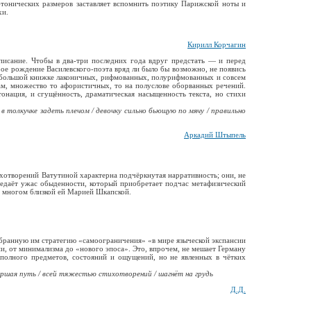
-тонических размеров заставляет вспомнить поэтику Парижской ноты и
хи.
Кирилл Корчагин
описание. Чтобы в два-три последних года вдруг предстать — и перед
рое рождение Василевского-поэта вряд ли было бы возможно, не появись
В небольшой книжке лаконичных, рифмованных, полурифмованных и совсем
м, множество то афористичных, то на полуслове оборванных речений.
нтонация, и сгущённость, драматическая насыщенность текста, но стихи
 и в толкучке задеть плечом / девочку сильно бьющую по мячу / правильно
Аркадий Штыпель
ихотворений Ватутиной характерна подчёркнутая нарративность; они, не
ередаёт ужас обыденности, который приобретает подчас метафизический
о многом близкой ей Марией Шкапской.
избранную им стратегию «самоограничения» «в мире языческой экспансии
и, от минимализма до «нового эпоса». Это, впрочем, не мешает Герману
 полного предметов, состояний и ощущений, но не явленных в чётких
вершая путь / всей тяжестью стихотворений / шагнёт на грудь
Д.Д.