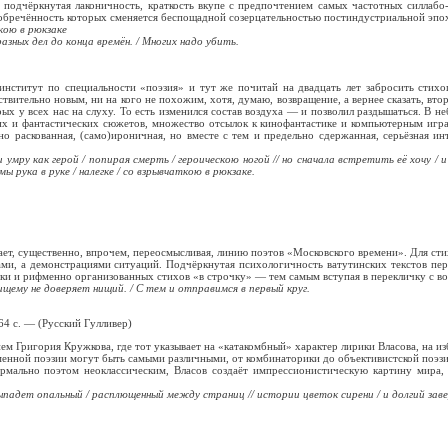
подчёркнутая лаконичность, краткость вкупе с предпочтением самых частотных силлабо
 обречённость которых сменяется беспощадной созерцательностью постиндустриальной эпо
ткою в рюкзаке
зных дел до конца времён. / Многих надо убить.
институт по специальности «поэзия» и тут же почитай на двадцать лет забросить стих
твительно новым, ни на кого не похожим, хотя, думаю, возвращение, а вернее сказать, вто
рых у всех нас на слуху. То есть изменился состав воздуха — и позволил раздышаться. 
 и фантастических сюжетов, множество отсылок к кинофантастике и компьютерным игра
ьно раскованная, (само)ироничная, но вместе с тем и предельно сдержанная, серьёзная и
ли умру как герой / попирая смерть / героическою ногой // но сначала встретить её хочу /
ы рука в руке / налегке / со взрывчаткою в рюкзаке.
ет, существенно, впрочем, переосмысливая, линию поэтов «Московского времени». Для ст
зами, а демонстрациями ситуаций. Подчёркнутая психологичность ватутинских текстов п
ски и рифменно организованных стихов «в строчку» — тем самым вступая в перекличку с в
ищему не доверяет нищий. / С тем и отправимся в первый круг.
64 с. — (Русский Гулливер)
ем Григория Кружкова, где тот указывает на «катакомбный» характер лирики Власова, на 
ременной поэзии могут быть самыми различными, от комбинаторики до объективистской поэзи
рмально поэтом неоклассическим, Власов создаёт импрессионистическую картину мира,
не выпадет опальный / расплющенный между страниц // истории цветок сирени / и долгий за