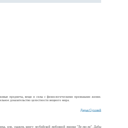
живые предметы, вещи и силы с физиологическими признаками жизни.
ельное доказательство целостности вещного мира.
Дарья Суховей
ека, или, скажем, книгу лесбийской любовной лирики "Ле-лю-ли". Дабы