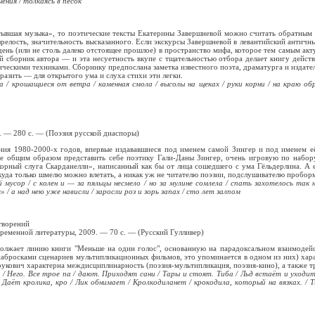
ения / толкаясь в песок
стывшая музыка», то поэтические тексты Екатерины Завершневой можно считать обратным
 зрелость, значительность высказанного. Если экскурсы Завершневой в левантийский антич
ень (или не столь далеко отстоящее прошлое) в пространство мифа, которое тем самым акту
кий сборник автора — и эта несуетность вкупе с тщательностью отбора делает книгу дейс
ческими техниками. Сборнику предпослана заметка известного поэта, драматурга и издател
азить — для открытого ума и слуха стихи эти легки.
 / крошащиеся от ветра / каменная смола / высолы на щеках / руки корни / на краю обрыва
9. — 280 с. — (Поэзия русской диаспоры)
ния 1980-2000-х годов, впервые издававшиеся под именем самой Зингер и под именем её
лее общим образом представить себе поэтику Гали-Даны Зингер, очень игровую по набо
ный слуга Скарданелли», написанный как бы от лица сошедшего с ума Гёльдерлина. А ещ
, куда только шмелю можно влетать, а никак уж не читателю поэзии, подслушивателю пробор
 мусор / с колен и — за пяльцы несмело / но за мулине сомлела / спать захотелось так 
/ а над нею уже нависли / заросли роз и зорь запах / сто лет залпом
отворений
временной литературы, 2009. — 70 с. — (Русский Гулливер)
должает линию книги "Меньше на один голос", основанную на парадоксальном взаимодейс
 набросками сценариев мультипликационных фильмов, это упоминается в одном из них) хар
рукович характерна междисциплинарность (поэзия-мультипликация, поэзия-кино), а также т
/ Него. Все трое па / дают. Приходят сани / Тары и стоят. Тиба / Льд встаёт и уходи
аёт кролика, кро / Лик обнимает / Кролкодиланет / крокодила, который на вязках. / Т