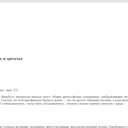
х и цитатах
е», вып. 27).
дра Авербуха интересны прежде всего общим философским основанием, изображающим не
частия, но телесная фактура бытия в целом — это не просто образная система, а дополнит
воё подкашивается, / тучи твои облизываются, / темень слюною горячей стекает с крыш.
ю очередь заставляет вспомнить многочисленные антологии женской поэзии Серебряного в