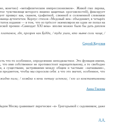
вно, конечно) «метафизическим импрессионизмом». Живой глаз лирика,
витое чувствилище которого лишено защитных ороговелостей), фиксирует
ует привкус как, скажем, графитной, слюнной и соломенной слововязи
ованца аутентичен. Корпус стихов «Медовый век» объединяет, в четырёх
таток издания — в том, что из трёхсот экземпляров ни один не попал на
ической премии «Самиздат ХХI века» вполне можно было бы дать диплом
платаном, где, прозрев как Будда, / туда ушли, кто нынче соли чище, /
Сергей Круглов
есть что-то особенное, определению неподвластное. Это функция имени,
, что имя собственное не противостоит нарицательному, а то свободно
ми, а существами, застрявшими между общим и частным: «наташками»,
предметом, чтобы мы спросили себя: а что это значит, особенное, что
жадно пили; / хозяйка к ночи петьку испекла; / его из константиновны
Анна Глазова
адим Месяц сравнивает лирическое «я» Григорьевой с садовником; даже
Д.Д.