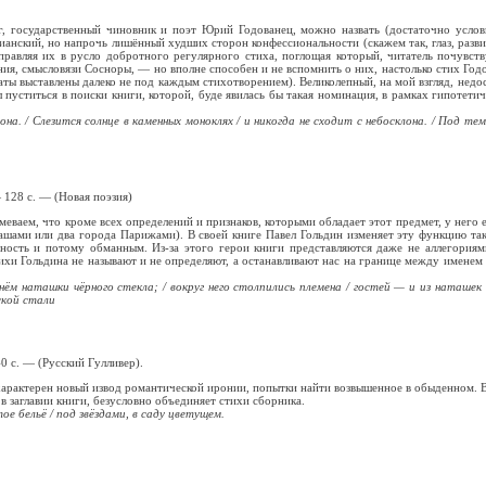
ог, государственный чиновник и поэт Юрий Годованец, можно назвать (достаточно усло
истианский, но напрочь лишённый худших сторон конфессиональности (скажем так, глаз, раз
равляя их в русло добротного регулярного стиха, поглощая который, читатель почувств
ния, смысловязи Сосноры, — но вполне способен и не вспомнить о них, настолько стих Год
аты выставлены далеко не под каждым стихотворением). Великолепный, на мой взгляд, недос
 пуститься в поиски книги, которой, буде явилась бы такая номинация, в рамках гипотет
на. / Слезится солнце в каменных моноклях / и никогда не сходит с небосклона. / Под тем 
 128 с. — (Новая поэзия)
меваем, что кроме всех определений и признаков, которыми обладает этот предмет, у него 
ташами или два города Парижами). В своей книге Павел Гольдин изменяет эту функцию так
льность и потому обманным. Из-за этого герои книги представляются даже не аллегория
Гольдина не называют и не определяют, а останавливают нас на границе между именем и 
 нём наташки чёрного стекла; / вокруг него столпились племена / гостей — и из наташек 
ской стали
0 с. — (Русский Гулливер).
арактерен новый извод романтической иронии, попытки найти возвышенное в обыденном. В
в заглавии книги, безусловно объединяет стихи сборника.
е бельё / под звёздами, в саду цветущем.