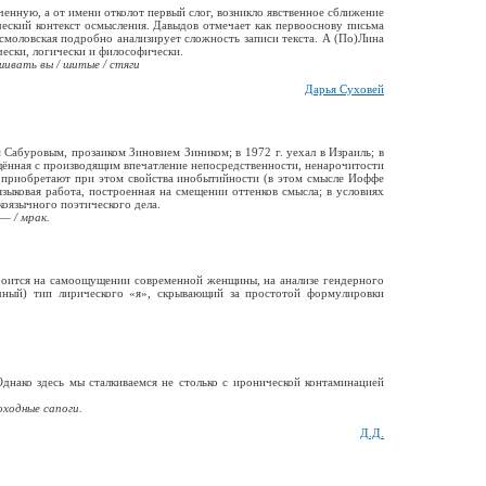
енную, а от имени отколот первый слог, возникло явственное сближение
еский контекст осмысления. Давыдов отмечает как первооснову письма
моловская подробно анализирует сложность записи текста. А (По)Лина
чески, логически и философически.
шивать вы / шитые / стяги
Дарья Суховей
абуровым, прозаиком Зиновием Зиником; в 1972 г. уехал в Израиль; в
ещённая с производящим впечатление непосредственности, ненарочитости
е приобретают при этом свойства инобытийности (в этом смысле Иоффе
ыковая работа, построенная на смещении оттенков смысла; в условиях
коязычного поэтического дела.
 — / мрак.
троится на самоощущении современной женщины, на анализе гендерного
чный) тип лирического «я», скрывающий за простотой формулировки
Однако здесь мы сталкиваемся не столько с иронической контаминацией
оходные сапоги.
Д.Д.