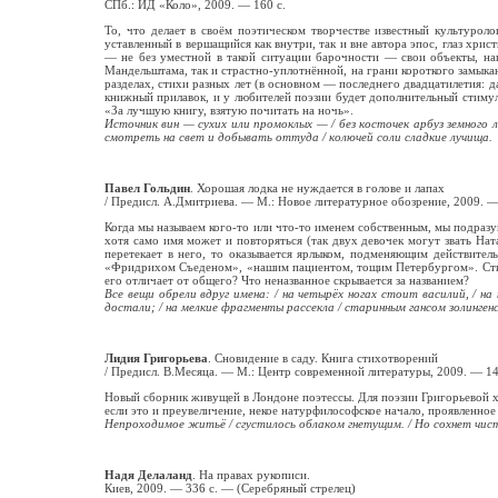
СПб.: ИД «Коло», 2009. — 160 с.
То, что делает в своём поэтическом творчестве известный культурол
уставленный в вершащийся как внутри, так и вне автора эпос, глаз хр
— не без уместной в такой ситуации барочности — свои объекты, нап
Мандельштама, так и страстно-уплотнённой, на грани короткого замыка
разделах, стихи разных лет (в основном — последнего двадцатилетия: д
книжный прилавок, и у любителей поэзии будет дополнительный стимул
«За лучшую книгу, взятую почитать на ночь».
Источник вин — сухих или промоклых — / без косточек арбуз земного ло
смотреть на свет и добывать оттуда / колючей соли сладкие лучища.
Павел Гольдин
. Хорошая лодка не нуждается в голове и лапах
/ Предисл. А.Дмитриева. — М.: Новое литературное обозрение, 2009. —
Когда мы называем кого-то или что-то именем собственным, мы подразу
хотя само имя может и повторяться (так двух девочек могут звать На
перетекает в него, то оказывается ярлыком, подменяющим действите
«Фридрихом Съеденом», «нашим пациентом, тощим Петербургом». Стихи 
его отличает от общего? Что неназванное скрывается за названием?
Все вещи обрели вдруг имена: / на четырёх ногах стоит василий, / на
достали; / на мелкие фрагменты рассекла / старинным гансом золинген
Лидия Григорьева
. Сновидение в саду. Книга стихотворений
/ Предисл. В.Месяца. — М.: Центр современной литературы, 2009. — 14
Новый сборник живущей в Лондоне поэтессы. Для поэзии Григорьевой х
если это и преувеличение, некое натурфилософское начало, проявленное 
Непроходимое житьё / сгустилось облаком гнетущим. / Но сохнет чисто
Надя Делаланд
. На правах рукописи.
Киев, 2009. — 336 с. — (Серебряный стрелец)