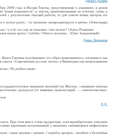
Дарья Суховей
бря 2008 года в Москве.Тексты, представленные в альманахе, в целом
 "новая искренность", и тексты, ориентированные на эстетику слэма, и
елей с результатами текущей работы, то для совсем новых авторов это
сон в чужих руках, / по привычке превращающихся в цветы.
(Александра
были / а я до сих пор не понимаю / как можно?
(Алиса Розанова)
ания ткани крепы / Судьбы / Одного человека...
(Олег Задорожный)
Денис Ларионов
а. Книга Емелина подчёркивает его образ непризнанного, изгнанного как
а в список «Современные русские поэты» в Википедии или неприглашение
ксты / На родном языке.
постдадаистическом мерцании значений (по Жагуну, «смещение повтора
классических дискурсов (от языковых трансмутаций — «лингвопластики»
елом
Д.Д.
 снега. При этом книга очень прозрачная, хотя верлибрическое описание
ическими картинами воспоминаний о медленно сменяющемся мифическом
ает / выше вровень с краями // корабль призрак / заходит в безлюдные