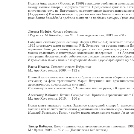
Полина Андрукович (Москва, р. 1969) с выходом этой книги сменила ли
между именем автора и корпусом текстов. Предисловие филолога Тать
внутреннюю речь по Выготскому, моделирующую фактографирование вну
(Андрукович) Иванова манифестирует нестыковки бытия, и поиски в это
река дошла дождём / в пределы эмпиреи / в пределах эмпиреи / река вз
Леонид Иоффе
. Четыре сборника
/ Ред.-сост. М.Айзенберг. — М.: Новое издательство, 2009. — 288 с.
Собрание стихотворений Леонида Иоффе (1943-2003) включает четыре 
1985-м стал лауреатом премии им. Р.Н. Эттингер «за русские стихи в 
лиризмом. Благодаря этому синтезу достигается и демонстрация «вто
можно сравнивать с некоторыми классиками модернизма — от Аполлине
эмиграции Иоффе осознаёт собственное русское письмо как своеобразну
В кромешных нишах наших / закупоренно длить / уценённую продажу / дор
Елена Исаева
. Сквозной сюжет. Избранное.
М.: Арт Хаус медиа, 2009. — 192 с.
В новой книге московского поэта собраны стихи из пяти сборников —
сознания; на фоне трагичности Марии Ватутиной или архетипическ
драматичность предлагаемых ситуаций.
И где-нибудь вовсе некстати, / На чьих-то несома руках, / Я слушала о
Александр Кабанов
. Бэтмен Сагайдачный. Крымско-херсонский эпос: С
М.: Арт Хаус медиа, 2010. — 160 с.
Новая книга киевского поэта. Заданное культурной химерой, вынесенн
мотивов или полистилистическим уравниванием элементов мира, скольк
Николай Васильевич Голем, / воздух шахматным пахнет полем, / и за чт
Тимур Кибиров
. Греко- и римско-кафолические песенки и потешки. 198
М.: Время, 2009. — 80 с. — (Поэтическая библиотека)