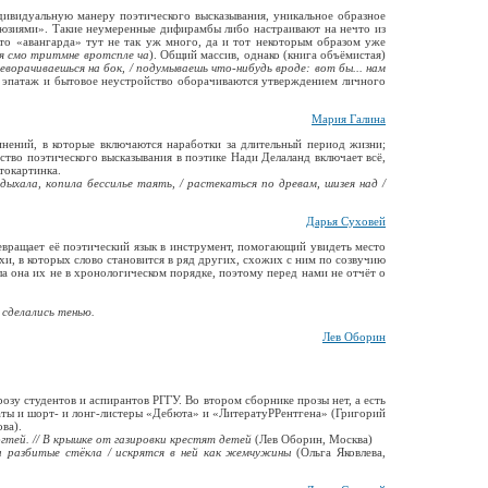
индивидуальную манеру поэтического высказывания, уникальное образное
люзиями». Такие неумеренные дифирамбы либо настраивают на нечто из
 то «авангарда» тут не так уж много, да и тот некоторым образом уже
ая смо тритмне вротспле ча
). Общий массив, однако (книга объёмистая)
ворачиваешься на бок, / подумываешь что-нибудь вроде: вот бы... нам
й эпатаж и бытовое неустройство оборачиваются утверждением личного
Мария Галина
инений, в которые включаются наработки за длительный период жизни;
ство поэтического высказывания в поэтике Нади Делаланд включает всё,
токартинка.
дыхала, копила бессилье таять, / растекаться по древам, шизея над /
Дарья Суховей
евращает её поэтический язык в инструмент, помогающий увидеть место
и, в которых слово становится в ряд других, схожих с ним по созвучию
а она их не в хронологическом порядке, поэтому перед нами не отчёт о
ы сделались тенью.
Лев Оборин
зу студентов и аспирантов РГГУ. Во втором сборнике прозы нет, а есть
еаты и шорт- и лонг-листеры «Дебюта» и «ЛитератуРРентгена» (Григорий
ва).
гтей. // В крышке от газировки крестят детей
(Лев Оборин, Москва)
и разбитые стёкла / искрятся в ней как жемчужины
(Ольга Яковлева,