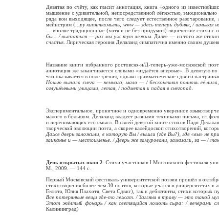
Девятая по счёту, как гласит аннотация, книга «одного из известнейш
мышление с удивительной, непосредственной лёгкостью, эмоционально
ряда вон выходящее, после чего следует естественное разочарование,
мейнстрим (
...ру кипяткомыть, www — здесь теперь дубняк, / шмыгая 
— вполне традиционные (хотя и не без придумок) лирические стихи с 
бы... / выспаться — раз мы уж тут лежим
. Далее — из того же стих
счастья. Лирическая героиня Делаланд симпатична именно своим душев
Название книги избранного ростовско-н/Д-теперь-уже-московской поэ
аннотация же заканчивается словами «издаётся впервые». В девятую по
что оказывается в поле зрения, однако грамматические сдвиги настраив
Ночью выпала снега — немного, мало — / бесконечная полночь её лила
оглушёнными улицами, летая, / подметая и падая в снегопад.
Экспериментальное, ироничное и одновременно уверенное языкотворчес
малого в большом. Делаланд владеет разными техниками письма, от фол
и перенимающих его смысл. В своей девятой книге стихов Надя Делалан
творческой эволюции поэта, а скорее калейдоскоп стихотворений, котор
Даже дверь заложили, в которую Вы / вышли (где Вы?), где «вы» не при
заиканье и — местоименье. / Дверь же замуровали, замазали, за — / так
День открытых окон 2
: Стихи участников I Московского фестиваля уни
М., 2009. — 144 с.
Первый Московский фестиваль университетской поэзии прошёл в октябре
стихотворения более чем 30 поэтов, которые учатся в университетах и
Гелюта, Юлия Плахотя, Света Сдвиг), так и дебютанты, стихи которых 
Все потерянные вещи где-то лежат. / Загляни в траву — это такой му
Этот жёлтый фонарь / как светящийся ломоть сыра: / вечерами сле
Калининград)